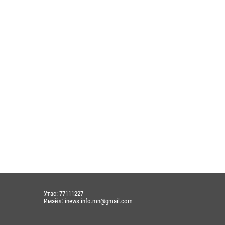
Утас: 77111227
Имэйл: inews.info.mn@gmail.com