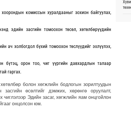
Хуви
төхө
Таек
р хоорондын комиссын хуралдааныг зохион байгуулах,
шалг
тами
С.Зо
Өч
алдс
энд эдийн засгийн томоохон төсөл, хөтөлбөрүүдийн
Монг
Сауд
жуул
өргө
орчи
йн ач холбогдол бүхий томоохон төслүүдийг эхлүүлэх,
Өч
Испа
өсж
ын бүтэц, орон тоо, чиг үүргийн давхардлын талаар
тай гаргах.
Б.Пү
зуух
 хөтөлбөр болон хөгжлийн бодлогын зорилтуудын
н засгийн өсөлтийг дэмжих, хөрөнгө оруулалт,
МАА-
х чиглэлээр Эдийн засаг, хөгжлийн яам онцгойлон
чадв
йгааг онцолсон юм.
Хэлэ
мэд
СОР1