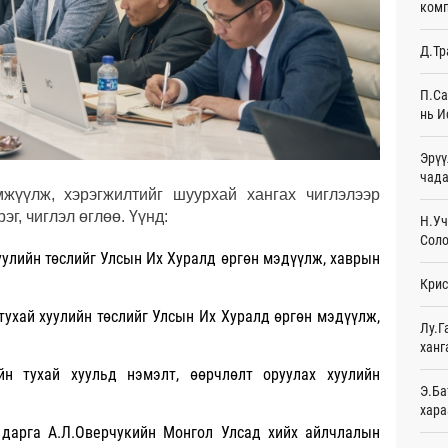
комп
Эмэг
Д.Тр
орол
10
П.Са
нь И
Дайн
10
Эрүү
Энэ 
чада
сонд
жүүлж, хэрэгжилтийг шуурхай хангах чиглэлээр
10
г, чиглэл өглөө. Үүнд:
Н.Уч
Соло
Нэгд
уулийн төслийг Улсын Их Хуралд өргөн мэдүүлж, хаврын
орой
Крис
11
тухай хуулийн төслийг Улсын Их Хуралд өргөн мэдүүлж,
Авто
Лу.Г
татв
ханг
Өч
йн тухай хуульд нэмэлт, өөрчлөлт оруулах хуулийн
Э.Ба
Брит
хара
өлги
 дарга А.Л.Оверчукийн Монгол Улсад хийх айлчлалын
Өч