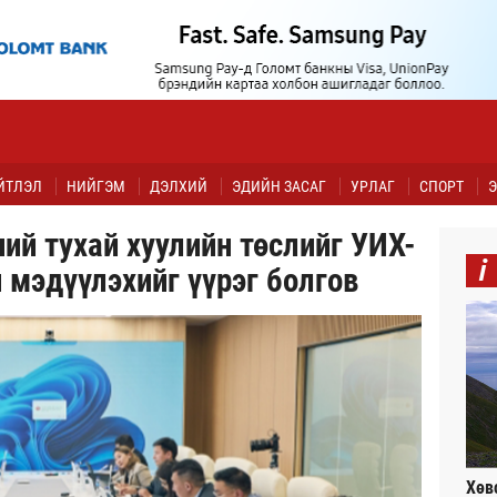
ЙТЛЭЛ
НИЙГЭМ
ДЭЛХИЙ
ЭДИЙН ЗАСАГ
УРЛАГ
СПОРТ
Э
ий тухай хуулийн төслийг УИХ-
i
 мэдүүлэхийг үүрэг болгов
Хөв