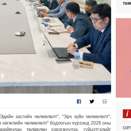
тах
i
Эдийн засгийн чөлөөлөлт”, “Эрх зүйн чөлөөлөлт”,
он хөгжлийн чөлөөлөлт” бодлогын хүрээнд 2026 оны
СОР1
рийвчлан төлөвлөн хэрэгжүүлэх, гүйцэтгэлийг