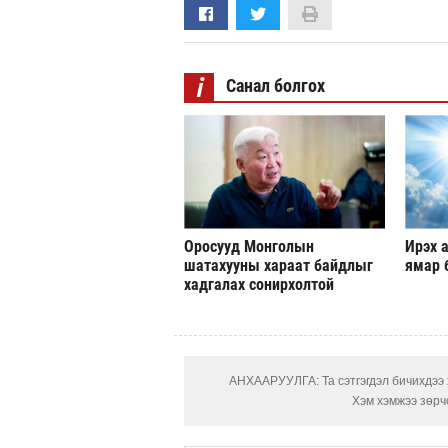
i
Санал болгох
Оросууд Монголын
Ирэх а
шатахууны хараат байдлыг
ямар 
хадгалах сонирхолтой
АНХААРУУЛГА: Та сэтгэгдэл бичихдээ х
Хэм хэмжээ зөрчс