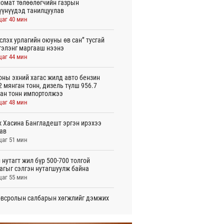
омат төлөөлөгчийн газрын
үүнүүдэд танилцуулав
цаг 40 мин
слэх урлагийн оюуны өв сан” тусгай
гэлэнг маргааш нээнэ
цаг 44 мин
оны эхний хагас жилд авто бензин
2 мянган тонн, дизель түлш 956.7
ан тонн импортолжээ
цаг 48 мин
 Хасина Бангладешт эргэн ирэхээ
ав
цаг 51 мин
 нутагт жил бүр 500-700 толгой
агыг сэлгэн нутагшуулж байна
цаг 55 мин
всролын салбарын хөгжлийг дэмжих
 улсын хамтын ажиллагааны талаар
л солилцов
цаг 0 мин