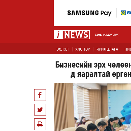
ЭХЛЭЛ
УЛС ТӨР
ЯРИЛЦЛАГА
НИ
Бизнесийн эрх чөлөөн
д яаралтай өргөн