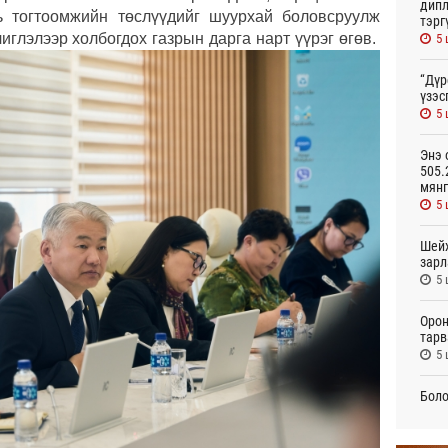
дипл
ь тогтоомжийн төслүүдийг шуурхай боловсруулж
тэрг
иглэлээр холбогдох газрын дарга нарт үүрэг өгөв.
5 
“Дүр
үзэс
5 
Энэ 
505.
мянг
5 
Шейх
зарл
5 
Орон
тарв
5 
Боло
олон
сана
6 