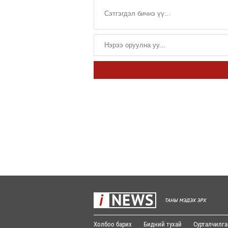
Холбоо барих
Бидний тухай
Сурталчилга