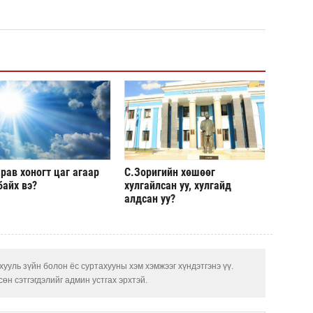
угср
Дэлх
Пурж
ОПЕК
нэмэ
Маро
дэмж
рав хоногт цаг агаар
С.Зоригийн хөшөөг
байх вэ?
хулгайлсан уу, хулгайд
алдсан уу?
ууль зүйн болон ёс суртахууны хэм хэмжээг хүндэтгэнэ үү.
өн сэтгэгдэлийг админ устгах эрхтэй.