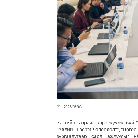
2026/06/03
Засгийн газраас хэрэгжүүлж буй “
“Авлигын эсрэг чөлөөлөлт”, “Ного
зургаадугаар сард ажлуудыг на