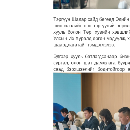
Тэргүүн Шадар сайд бөгөөд Эдийн
шинэчлэлийг нэн тэргүүний зорил
хууль болон Төр, хувийн хэвшли
Улсын Их Хуралд өргөн мэдүүлж, 
шаардлагатайг тэмдэглэлээ.
Эдгээр хууль батлагдсанаар бизн
суртал, олон шат дамжлага буурч
саад бэрхшээлийг бодитойгоор 