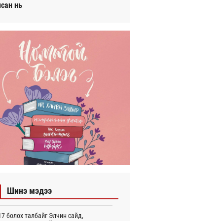
исан нь
Шинэ мэдээ
7 болох талбайг Элчин сайд,