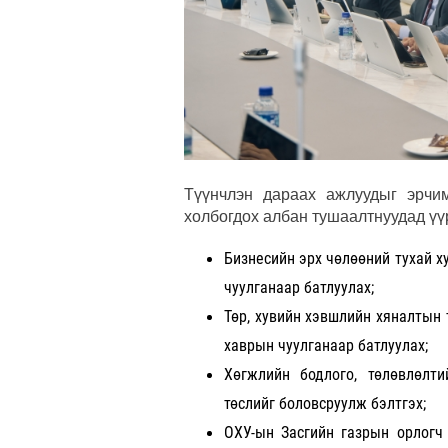
Түүнчлэн дараах ажлуудыг эрчим
холбогдох албан тушаалтнуудад үүрэ
Бизнесийн эрх чөлөөний тухай х
чуулганаар батлуулах;
Төр, хувийн хэвшлийн хяналтын 
хаврын чуулганаар батлуулах;
Хөгжлийн бодлого, төлөвлөлти
төслийг боловсруулж бэлтгэх;
ОХУ-ын Засгийн газрын орлогч