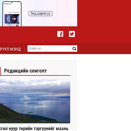
РҮҮЛ МЭНД
Редакцийн сонголт
сгөл нуур төрийн тэргүүнийг маань