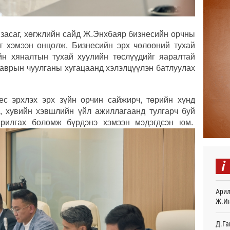
Найм
10,0
 засаг, хөгжлийн сайд Ж.Энхбаяр бизнесийн орчны
6 
т хэмээн онцолж, Бизнесийн эрх чөлөөний тухай
йн хяналтын тухай хуулийн төслүүдийг яаралтай
Худа
өрий
хаврын чуулганы хугацаанд хэлэлцүүлэн батлуулах
6 
АНУ-
ес эрхлэх эрх зүйн орчин сайжирч, төрийн хүнд
монг
, хувийн хэвшлийн үйл ажиллагаанд тулгарч буй
хамг
арилгах боломж бүрдэнэ хэмээн мэдэгдсэн юм.
9 
Месс
10
i
Татв
үүди
Арил
10
Ж.И
Евро
байн
Д.Га
10