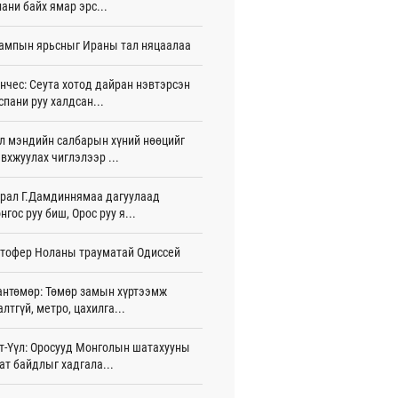
ани байх ямар эрс...
тэй шигшээ баг Азийн наадам-д
ампын ярьсныг Ираны тал няцаалаа
цохоор бэлтгэлээ хангаж байна
 цаг 35 мин
нчес: Сеута хотод дайран нэвтэрсэн
спани руу халдсан...
 өөрчлөгдсөөр байна
 цаг 50 мин
л мэндийн салбарын хүний нөөцийг
сарын 15-наас улсын дугаарын тэгш,
вхжуулах чиглэлээр ...
гойгоор хөдөлгөөнд оролцоно
 цаг 56 мин
рал Г.Дамдиннямаа дагуулаад
нгос руу биш, Орос руу я...
үгээр хорооллын арын замыг өнөөдөр
 23:00 цагаас хаана
тофер Ноланы трауматай Одиссей
 цаг 44 мин
бензин, дизель түлшний онцгой албан
антөмөр: Төмөр замын хүртээмж
арыг тэглэлээ
алтгүй, метро, цахилга...
игдөр 15 цаг 58 мин
т-Үүл: Оросууд Монголын шатахууны
анийн гүнж Евгени гурав дахь хүүхдээ
ат байдлыг хадгала...
йдөж авлаа
игдөр 15 цаг 50 мин