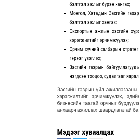
бэлтгэл ажлыг бүрэн хангах;
Монгол, Хятадын Засгийн газа
бэлтгэл ажлыг хангах;
Экспортын ажлын хэсгийн хүрэ
хэрэгжилтийг эрчимжүүлэх;
Эрчим хүчний салбарын стратеги
гэрээг үзэглэх;
Засгийн газрын байгууллагууд
нэгдсэн тооцоо, судалгааг яарал
Засгийн газрын үйл ажиллагааны
хэрэгжилтийг эрчимжүүлэх, эдий
бизнесийн таатай орчныг бүрдүүлэ
анхаарч ажиллах шаардлагатай ба
Мэдээг хуваалцах