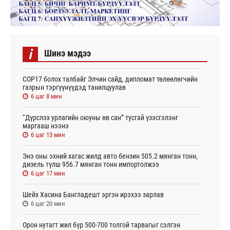
i
Шинэ мэдээ
СОР17 болох талбайг Элчин сайд, дипломат төлөөлөгчийн
газрын тэргүүнүүдэд танилцуулав
6 цаг 8 мин
“Дүрслэх урлагийн оюуны өв сан” тусгай үзэсгэлэнг
маргааш нээнэ
6 цаг 13 мин
Энэ оны эхний хагас жилд авто бензин 505.2 мянган тонн,
дизель түлш 956.7 мянган тонн импортолжээ
6 цаг 17 мин
Шейх Хасина Бангладешт эргэн ирэхээ зарлав
6 цаг 20 мин
Орон нутагт жил бүр 500-700 толгой тарвагыг сэлгэн