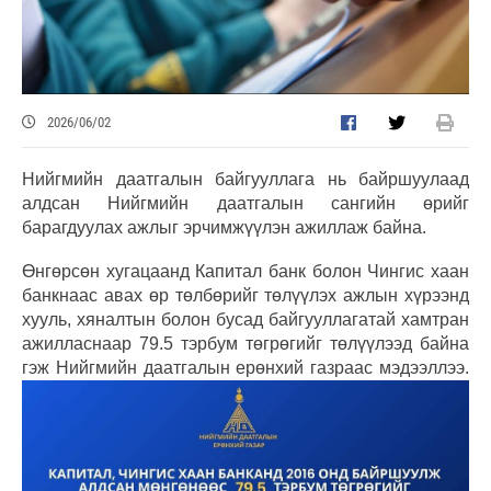
2026/06/02
Нийгмийн даатгалын байгууллага нь байршуулаад
алдсан Нийгмийн даатгалын сангийн өрийг
барагдуулах ажлыг эрчимжүүлэн ажиллаж байна.
Өнгөрсөн хугацаанд Капитал банк болон Чингис хаан
банкнаас авах өр төлбөрийг төлүүлэх ажлын хүрээнд
хууль, хяналтын болон бусад байгууллагатай хамтран
ажилласнаар 79.5 тэрбум төгрөгийг төлүүлээд байна
гэж Нийгмийн даатгалын ерөнхий газраас мэдээллээ.