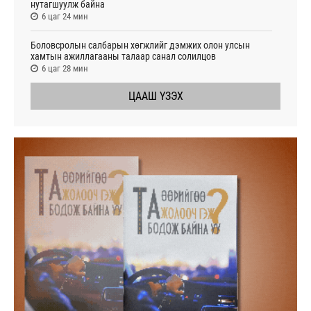
нутагшуулж байна
6 цаг 24 мин
Боловсролын салбарын хөгжлийг дэмжих олон улсын
хамтын ажиллагааны талаар санал солилцов
6 цаг 28 мин
ЦААШ ҮЗЭХ