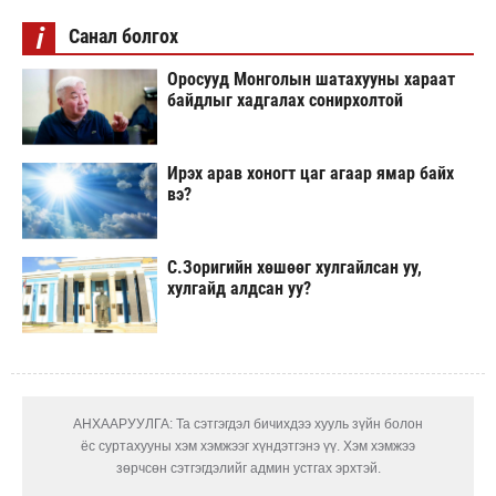
i
Санал болгох
Оросууд Монголын шатахууны хараат
байдлыг хадгалах сонирхолтой
Ирэх арав хоногт цаг агаар ямар байх
вэ?
С.Зоригийн хөшөөг хулгайлсан уу,
хулгайд алдсан уу?
АНХААРУУЛГА: Та сэтгэгдэл бичихдээ хууль зүйн болон
ёс суртахууны хэм хэмжээг хүндэтгэнэ үү. Хэм хэмжээ
зөрчсөн сэтгэгдэлийг админ устгах эрхтэй.