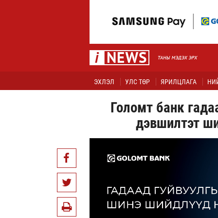
ЭХЛЭЛ
УЛС ТӨР
ЯРИЛЦЛАГА
НИ
Голомт банк гада
дэвшилтэт ши