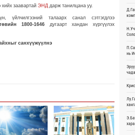
э хийх заавартай
ЭНД
дарж танилцана уу.
Д.Га
Эмэг
комп
орол
үн, үйлчилгээний талаарх санал сэтгэгдлээ
17
төвийн 1800-1646
дугаарт хандан хүргүүлэх
Н.Уч
Соло
Дайн
17
айхныг санхүүжүүлнэ
П.Са
Энэ 
нь И
сонд
17
Эрүү
чада
Нэгд
орой
Крис
18
Авто
Лу.Г
татв
ханг
Ур
Э.Ба
Брит
хара
өлги
Ур