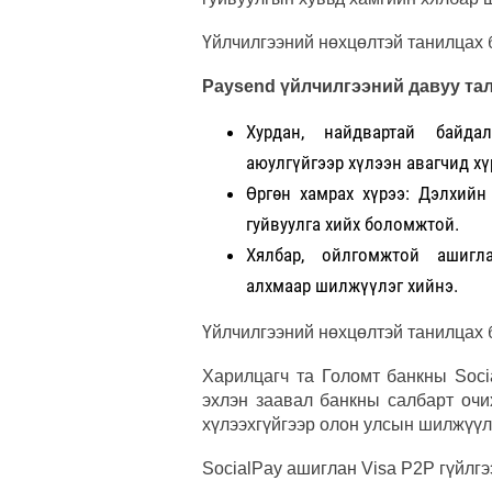
Үйлчилгээний нөхцөлтэй танилцах
Paysend үйлчилгээний давуу тал
Хурдан, найдвартай байда
аюулгүйгээр хүлээн авагчид хү
Өргөн хамрах хүрээ: Дэлхийн
гуйвуулга хийх боломжтой.
Хялбар, ойлгомжтой ашигл
алхмаар шилжүүлэг хийнэ.
Үйлчилгээний нөхцөлтэй танилцах
Харилцагч та Голомт банкны Soci
эхлэн заавал банкны салбарт очих
хүлээхгүйгээр олон улсын шилжүүлг
SocialPay ашиглан Visa P2P гүйлг