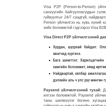
Visa P2P (Person-to-Person) үйл
санхүүгийн байгууллагуудын сүлж
гуйвуулгыг 24/7 саадгүй, найдварт
Person үйлчилгээ нь хувь хүний 
хийх боломжтой гэдгээрээ Visa B2B
Visa Direct P2P үйлчилгээний дав
Хурдан, шуурхай байдал: Ол
авагчид хүргэнэ.
Бага шимтгэл: Харилцагчийн 
хамгийн боломжит, хямд өртгөө
Найдвартай, хялбар ажиллагаа
дэлхийн аль ч улс руу мөнгөн г
Paysend үйлчилгээний тухай:
Д
илгээх боломжтой. Paysend үйлчи
таны шилжүүлэг богино хугацаа
гуйвуулгын хувьд хамгийн хялбар 