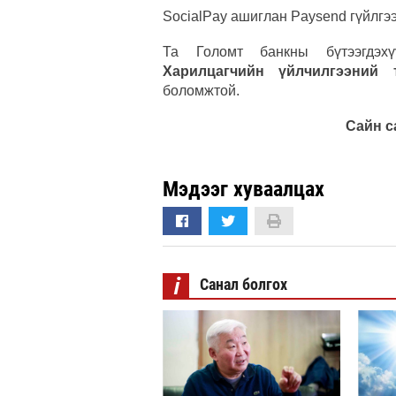
SocialPay ашиглан Paysend гүйлгэ
Та Голомт банкны бүтээгдэхү
Харилцагчийн үйлчилгээний 
боломжтой.
Сайн с
Мэдээг хуваалцах
i
Санал болгох