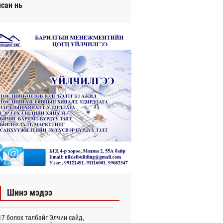
исан нь
Шинэ мэдээ
7 болох талбайг Элчин сайд,