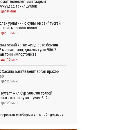
омат төлөөлөгчийн газрын
үүнүүдэд танилцуулав
 цаг 8 мин
слэх урлагийн оюуны өв сан” тусгай
гэлэнг маргааш нээнэ
 цаг 13 мин
оны эхний хагас жилд авто бензин
2 мянган тонн, дизель түлш 956.7
ан тонн импортолжээ
 цаг 16 мин
 Хасина Бангладешт эргэн ирэхээ
ав
 цаг 20 мин
 нутагт жил бүр 500-700 толгой
агыг сэлгэн нутагшуулж байна
 цаг 23 мин
всролын салбарын хөгжлийг дэмжих
 улсын хамтын ажиллагааны талаар
л солилцов
 цаг 28 мин