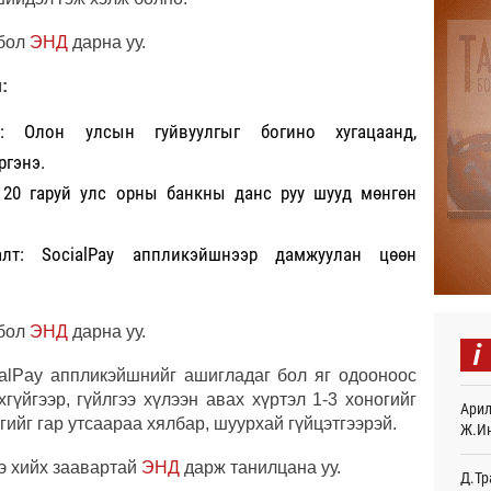
 бол
ЭНД
дарна уу.
Найм
10,0
12
:
Худа
л: Олон улсын гуйвуулгыг богино хугацаанд,
өрий
ргэнэ.
12
 20 гаруй улс орны банкны данс руу шууд мөнгөн
АНУ-
монг
хамг
алт: SocialPay аппликэйшнээр дамжуулан цөөн
16
Месс
16
 бол
ЭНД
дарна уу.
i
Татв
alPay аппликэйшнийг ашигладаг бол яг одооноос
үүди
гүйгээр, гүйлгээ хүлээн авах хүртэл 1-3 хоногийг
Арил
16
ийг гар утсаараа хялбар, шуурхай гүйцэтгээрэй.
Ж.И
Евро
ээ хийх заавартай
ЭНД
дарж танилцана уу.
байн
Д.Тр
16