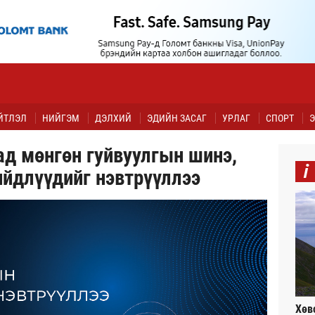
ЙТЛЭЛ
НИЙГЭМ
ДЭЛХИЙ
ЭДИЙН ЗАСАГ
УРЛАГ
СПОРТ
Э
ад мөнгөн гуйвуулгын шинэ,
i
йдлүүдийг нэвтрүүллээ
Хөв