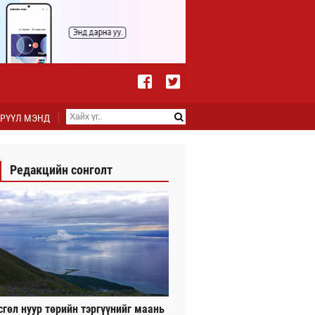
РҮҮЛ МЭНД
Редакцийн сонголт
сгөл нуур төрийн тэргүүнийг маань