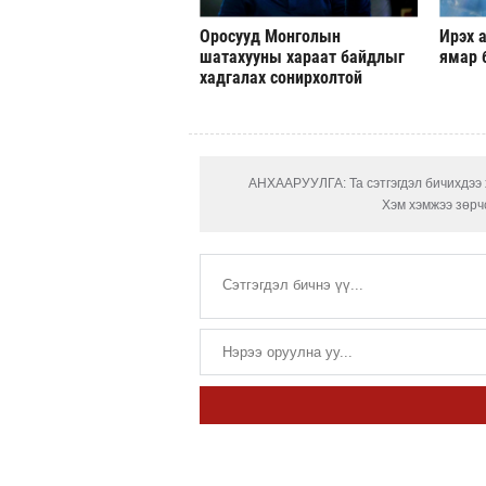
Оросууд Монголын
Ирэх а
шатахууны хараат байдлыг
ямар 
хадгалах сонирхолтой
АНХААРУУЛГА: Та сэтгэгдэл бичихдээ х
Хэм хэмжээ зөрчс