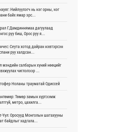
нхуяг: Нийлүүлэгч нь нэг орны, нэг
тэй шигшээ баг Азийн наадам-д
ани байх ямар эрс...
цохоор бэлтгэлээ хангаж байна
 цаг 3 мин
рал Г.Дамдиннямаа дагуулаад
нгос руу биш, Орос руу я...
 өөрчлөгдсөөр байна
 цаг 18 мин
нчес: Сеута хотод дайран нэвтэрсэн
сарын 15-наас улсын дугаарын тэгш,
спани руу халдсан...
гойгоор хөдөлгөөнд оролцоно
 цаг 24 мин
л мэндийн салбарын хүний нөөцийг
вхжуулах чиглэлээр ...
үгээр хорооллын арын замыг өнөөдөр
 23:00 цагаас хаана
тофер Ноланы трауматай Одиссей
 цаг 12 мин
бензин, дизель түлшний онцгой албан
антөмөр: Төмөр замын хүртээмж
арыг тэглэлээ
алтгүй, метро, цахилга...
жигдар 15 цаг 58 мин
т-Үүл: Оросууд Монголын шатахууны
анийн гүнж Евгени гурав дахь хүүхдээ
ат байдлыг хадгала...
йдөж авлаа
жигдар 15 цаг 50 мин