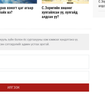
С.Зо
алдс
Таек
рав хоногт цаг агаар
С.Зоригийн хөшөөг
шалг
байх вэ?
хулгайлсан уу, хулгайд
тами
Хуви
алдсан уу?
Ур
төхө
Монг
Испа
жуул
өргө
өсж
Ур
ууль зүйн болон ёс суртахууны хэм хэмжээг хүндэтгэнэ үү.
өн сэтгэгдэлийг админ устгах эрхтэй.
Сауд
орчи
Хэлэ
мэд
Б.Пү
зуух
ИЛГЭЭХ
МАА-
чадв
СОР1