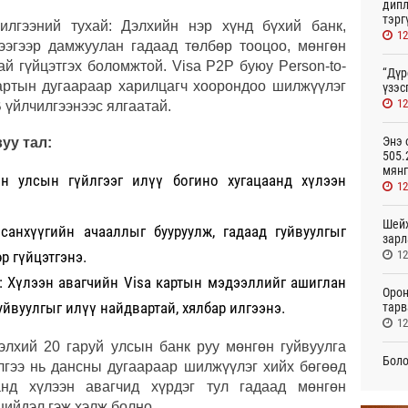
дипл
тэрг
чилгээний тухай: Дэлхийн нэр хүнд бүхий банк,
12
ээгээр дамжуулан гадаад төлбөр тооцоо, мөнгөн
ай гүйцэтгэх боломжтой. Visa P2P буюу Person-to-
“Дүр
картын дугаараар харилцагч хоорондоо шилжүүлэг
үзэс
12
 үйлчилгээнээс ялгаатай.
Энэ 
уу тал:
505.
мянг
он улсын гүйлгээг илүү богино хугацаанд хүлээн
12
Шейх
санхүүгийн ачааллыг бууруулж, гадаад гуйвуулгыг
зарл
р гүйцэтгэнэ.
12
: Хүлээн авагчийн Visa картын мэдээллийг ашиглан
Орон
уйвуулгыг илүү найдвартай, хялбар илгээнэ.
тарв
12
элхий 20 гаруй улсын банк руу мөнгөн гуйвуулга
Боло
лгээ нь дансны дугаараар шилжүүлэг хийх бөгөөд
олон
нд хүлээн авагчид хүрдэг тул гадаад мөнгөн
сана
шийдэл гэж хэлж болно.
12