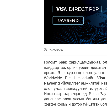
2026/04/07
Голомт банк харилцагчдынхаа ол
найдвартай, орчин үеийн дижитал
ирсэн. Энэ хүрээнд олон улсын 
Worldwide Pte. Limited-ийн
Visa
Paysend
үйлчилгээг амжилттай нэ
олон улсын шилжүүлгийг илүү хялб
Ингэснээр харилцагчид SocialPa
данснаас олон улсын банкны данс
хэдхэн хормын дотор гүйцэтгэх бо