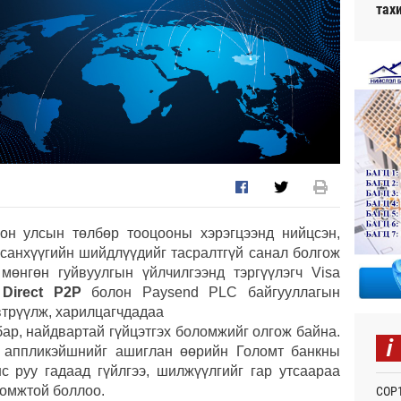
тах
он улсын төлбөр тооцооны хэрэгцээнд нийцсэн,
 санхүүгийн шийдлүүдийг тасралтгүй санал болгож
мөнгөн гуйвуулгын үйлчилгээнд тэргүүлэгч Visa
 Direct P2P
болон Paysend PLC байгууллагын
втрүүлж, харилцагчдадаа
ар, найдвартай гүйцэтгэх боломжийг олгож байна.
i
y аппликэйшнийг ашиглан өөрийн Голомт банкны
 руу гадаад гүйлгээ, шилжүүлгийг гар утсаараа
ломжтой боллоо.
СОР1