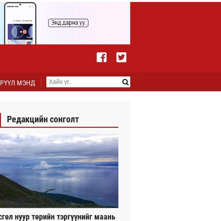
РҮҮЛ МЭНД
Редакцийн сонголт
сгөл нуур төрийн тэргүүнийг маань