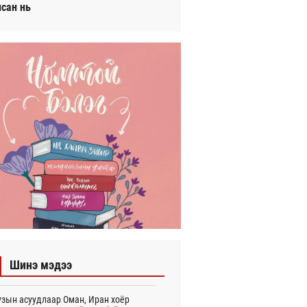
исан нь
Шинэ мэдээ
зын асуудлаар Оман, Иран хоёр