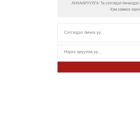
АНХААРУУЛГА: Та сэтгэгдэл бичихдээ х
Хэм хэмжээ зөрчс