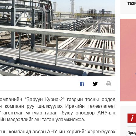
тах
компанийн “Баруун Курна-2” газрын тосны ордод
н компани руу шилжүүлэх Иракийн төлөвлөгөөг
” агентлаг мягмар гарагт буюу өнөөдөр АНУ-ын
i
йн мэдээллийг эш татан уламжилжээ.
сны компанид авсан АНУ-ын хоригийг хэрэгжүүлэх
Орму