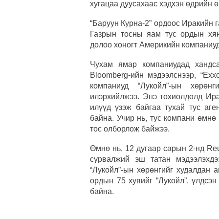
хугацаа дуусахаас хэдхэн өдрийн 
“Баруун Курна-2” ордоос Иракийн 
Газрын тосны яам тус ордын хя
долоо хоногт Америкийн компаниуд
Чухам ямар компаниудад хандса
Bloomberg-ийн мэдээлснээр, “Exxo
компаниуд “Лукойл”-ын хөрөн
илэрхийлжээ. Энэ тохиолдолд Ира
илүүд үзэж байгаа тухай тус аге
байна. Учир нь, тус компани өмнө 
тос олборлож байжээ.
Өмнө нь, 12 дугаар сарын 2-нд Reu
сурвалжий эш татан мэдээлэхдэ
“Лукойл”-ын хөрөнгийг худалдан 
ордын 75 хувийг “Лукойл”, үлдсэн
байна.