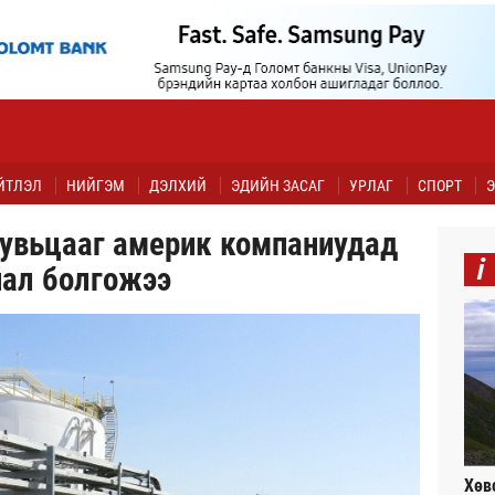
ЙТЛЭЛ
НИЙГЭМ
ДЭЛХИЙ
ЭДИЙН ЗАСАГ
УРЛАГ
СПОРТ
Э
хувьцааг америк компаниудад
i
нал болгожээ
Хөв