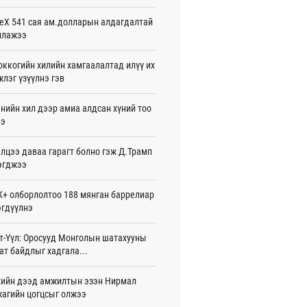
жигдар 08 цаг 54 мин
eX 541 сая ам.долларын алдагдалтай
ллажээ
нзадгад хот 2028 онд шинэ ДЦС-тай
о
жигдар 07 цаг 51 мин
ккогийн хилийн хамгаалалтад илүү их
лэг үзүүлнэ гэв
машины улсын дугаар сондгой
оор төгссөн бол өнөөдөр шатахуун
нийн хил дээр амиа алдсан хүний тоо
ээ
жигдар 07 цаг 48 мин
лцээ даваа гарагт болно гэж Д.Трамп
ваадорж: Энэ намрын экспортын
го Монголд боломж олгож болох юм
эгджээ
жигдар 07 цаг 42 мин
+ олборлолтоо 188 мянган баррелиар
нбаатарт өдөртөө 30 хэм дулаан
гдүүлнэ
жигдар 07 цаг 38 мин
т-Үүл: Оросууд Монголын шатахууны
7 болох талбайг Элчин сайд,
ат байдлыг хадгала...
омат төлөөлөгчийн газрын
үүнүүдэд танилцуулав
26-08-06
ийн дээд амжилтын эзэн Нирмал
агийн цогцсыг олжээ
слэх урлагийн оюуны өв сан” тусгай