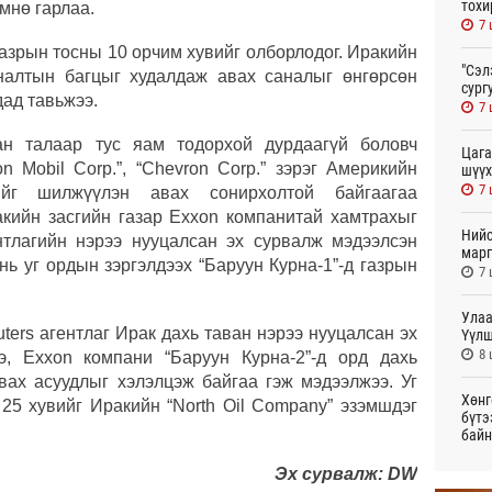
тохи
өмнө гарлаа.
7 
газрын тосны 10 орчим хувийг олборлодог. Иракийн
"Сэл
налтын багцыг худалдаж авах саналыг өнгөрсөн
сург
ад тавьжээ.
7 
н талаар тус яам тодорхой дурдаагүй боловч
Цага
n Mobil Corp.”, “Chevron Corp.” зэрэг Америкийн
шүүх
7 
гийг шилжүүлэн авах сонирхолтой байгаагаа
кийн засгийн газар Exxon компанитай хамтрахыг
Нийс
нтлагийн нэрээ нууцалсан эх сурвалж мэдээлсэн
марг
нь уг ордын зэргэлдээх “Баруун Курна-1”-д газрын
7 
Улаа
ters агентлаг Ирак дахь таван нэрээ нууцалсан эх
Үүлш
8 
э, Exxon компани “Баруун Курна-2”-д орд дахь
авах асуудлыг хэлэлцэж байгаа гэж мэдээлжээ. Уг
Хөнг
 25 хувийг Иракийн “North Oil Company” эзэмшдэг
бүтэ
байн
21
Эх сурвалж: DW