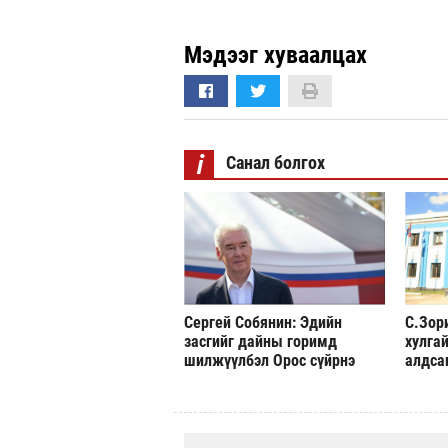
Мэдээг хуваалцах
i
Санал болгох
Сергей Собянин: Эдийн
С.Зор
засгийг дайны горимд
хулгай
шилжүүлбэл Орос сүйрнэ
алдса