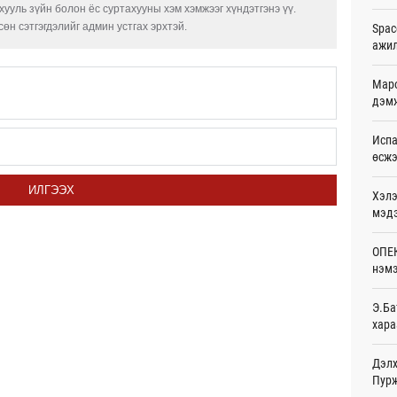
ууль зүйн болон ёс суртахууны хэм хэмжээг хүндэтгэнэ үү.
Ур
өн сэтгэгдэлийг админ устгах эрхтэй.
Spac
ажи
Дала
болн
Ур
Маро
дэмж
Авто
тоог
Испа
авна
өсж
Ур
ИЛГЭЭХ
Хэлэ
Р.Да
орло
мэд
Ур
ОПЕК
Улаа
нэмэ
Ур
Э.Ба
СОР1
хара
дипл
тэрг
20
Дэлх
Пурж
“Дүр