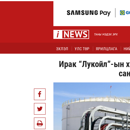
ЭХЛЭЛ
УЛС ТӨР
ЯРИЛЦЛАГА
НИ
Ирак “Лукойл”-ын 
са