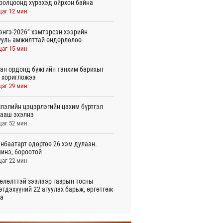
ролцоонд хүрэхэд ойрхон байна
цаг 12 мин
энгэ-2026” хэмтэрсэн хээрийн
ууль амжилттай өндөрлөлөө
цаг 15 мин
ан ордонд бүжгийн танхим барихыг
 хоригложээ
цаг 29 мин
лэлийн цэцэрлэгийн цахим бүртгэл
ааш эхэлнэ
цаг 52 мин
нбаатарт өдөртөө 26 хэм дулаан.
инэ, бороотой
цаг 22 мин
өлөлттэй зээлээр газрын тосны
эгдэхүүний 22 агуулах барьж, өргөтгөж
а
 цаг 8 мин