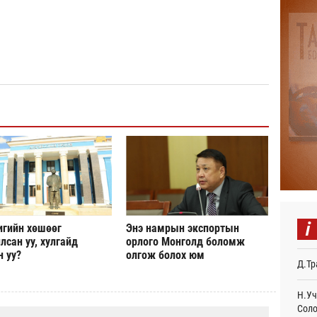
БНХА
авто
тави
Өч
Аяла
авто
олго
Ур
Монг
тэрб
Ур
Серг
гори
Ур
i
игийн хөшөөг
Энэ намрын экспортын
COP1
лсан уу, хулгайд
орлого Монголд боломж
Торг
н уу?
олгож болох юм
Д.Тр
Ур
Д.На
Н.Уч
өлги
Соло
нээл