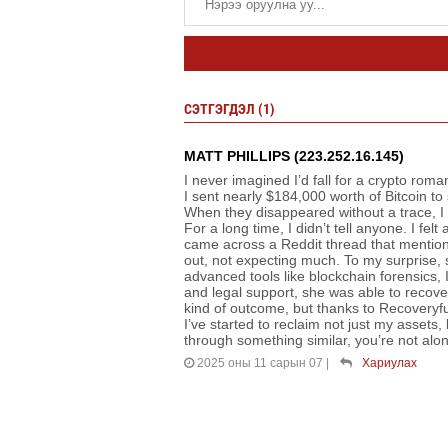
СЭТГЭГДЭЛ (1)
MATT PHILLIPS (223.252.16.145)
I never imagined I’d fall for a crypto ro
I sent nearly $184,000 worth of Bitcoin to
When they disappeared without a trace, I 
For a long time, I didn’t tell anyone. I fe
came across a Reddit thread that mentio
out, not expecting much. To my surprise,
advanced tools like blockchain forensics, 
and legal support, she was able to recove
kind of outcome, but thanks to Recover
I’ve started to reclaim not just my assets
through something similar, you’re not alo
2025 оны 11 сарын 07
|
Хариулах