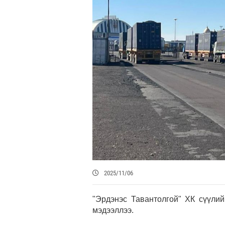
2025/11/06
"Эрдэнэс Тавантолгой" ХК сүүли
мэдээллээ.