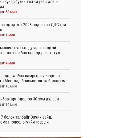
йн зүйлс бүхий тусгай үзэсгэлэнг
ээ
цаг 58 мин
нзадгад хот 2028 онд шинэ ДЦС-тай
о
цаг 1 мин
машины улсын дугаар сондгой
оор төгссөн бол өнөөдөр шатахуун
цаг 4 мин
ваадорж: Энэ намрын экспортын
го Монголд боломж олгож болох юм
цаг 10 мин
нбаатарт өдөртөө 30 хэм дулаан
цаг 14 мин
7 болох талбайг Элчин сайд,
омат төлөөлөгчийн газрын
үүнүүдэд танилцуулав
 цаг 42 мин