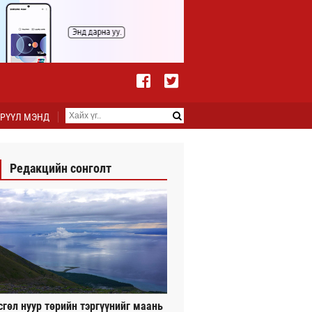
РҮҮЛ МЭНД
Редакцийн сонголт
сгөл нуур төрийн тэргүүнийг маань