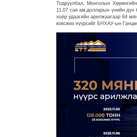
Тодруулбал, Монголын Хөрөнгийн
11.07 сая ам.долларын үнийн дүн 
хоёр удаагийн арилжаагаар 64 мян
коксжих нүүрсийг БНХАУ-ын Ганцм