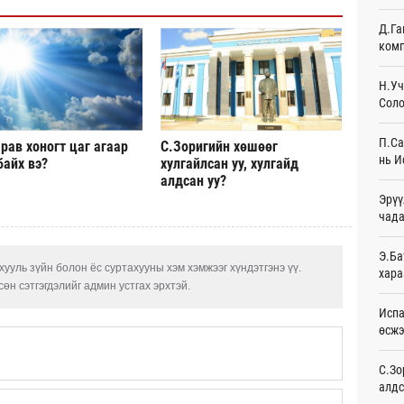
19
Д.Га
комп
Худа
өрий
19
Н.Уч
Соло
АНУ-
монг
П.Са
рав хоногт цаг агаар
С.Зоригийн хөшөөг
хамг
нь И
байх вэ?
хулгайлсан уу, хулгайд
22
алдсан уу?
Эрүү
Месс
чада
23
Татв
Э.Ба
үүди
ууль зүйн болон ёс суртахууны хэм хэмжээг хүндэтгэнэ үү.
хара
23
өн сэтгэгдэлийг админ устгах эрхтэй.
Испа
Евро
өсж
байн
23
С.Зо
алдс
Эмэг
орол