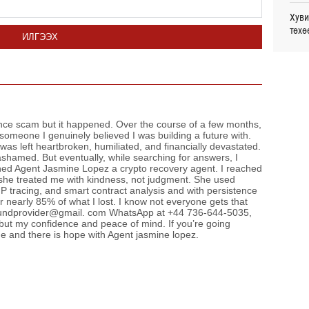
23
Хуви
төхө
ИЛГЭЭХ
Дайн
23
Сауд
орчи
Энэ 
сонд
Хэлэ
23
мэд
mance scam but it happened. Over the course of a few months,
 someone I genuinely believed I was building a future with.
was left heartbroken, humiliated, and financially devastated.
Маро
lt ashamed. But eventually, while searching for answers, I
дэмж
ned Agent Jasmine Lopez a crypto recovery agent. I reached
 she treated me with kindness, not judgment. She used
IP tracing, and smart contract analysis and with persistence
Б.Пү
r nearly 85% of what I lost. I know not everyone gets that
зуух
yfundprovider@gmail. com WhatsApp at +44 736-644-5035,
, but my confidence and peace of mind. If you’re going
Дэлх
ne and there is hope with Agent jasmine lopez.
Пурж
МАА-
чадв