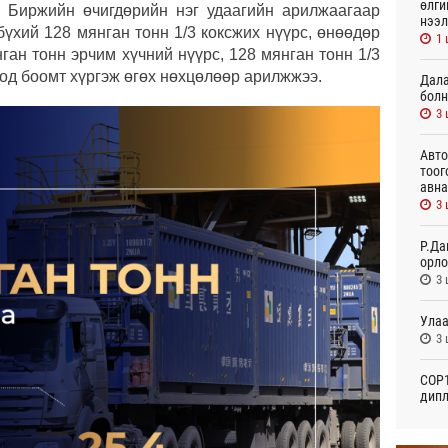
өлги
 Биржийн өчигдөрийн нэг удаагийн арилжаагаар
нээл
бүхий 128 мянган тонн 1/3 коксжих нүүрс, өнөөдөр
1 
ган тонн эрчим хүчний нүүрс, 128 мянган тонн 1/3
од боомт хүргэж өгөх нөхцөлөөр арилжжээ.
Дала
болн
3 
Авто
тоог
авна
3 
Р.Да
орло
3 
Улаа
3 
СОР1
дипл
тэрг
18