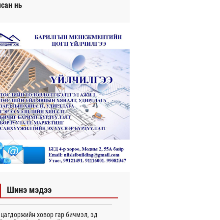
исан нь
Шинэ мэдээ
цагдоржийн ховор гар бичмэл, эд