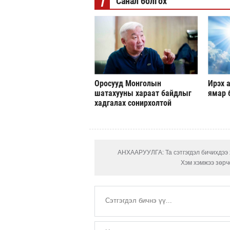
i
Санал болгох
Оросууд Монголын
Ирэх а
шатахууны хараат байдлыг
ямар 
хадгалах сонирхолтой
АНХААРУУЛГА: Та сэтгэгдэл бичихдээ х
Хэм хэмжээ зөрчс