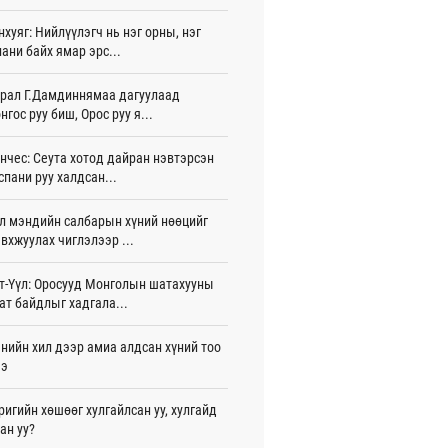
 цаг 12 мин
нхуяг: Нийлүүлэгч нь нэг орны, нэг
ани байх ямар эрс...
лдагч Н.Амарзаяа: 32 хуудастай
н дэвтэр долоо хоногт л дүүрдэг
 цаг 21 мин
рал Г.Дамдиннямаа дагуулаад
нгос руу биш, Орос руу я...
д Фулбрайтын хөтөлбөрөөр 150 гаруй
ол залуус магистрын зэрэг
нчес: Сеута хотод дайран нэвтэрсэн
аалаад байна
спани руу халдсан...
 цаг 51 мин
л мэндийн салбарын хүний нөөцийг
и 80 мянган евро хандивлажээ
вхжуулах чиглэлээр ...
 цаг 22 мин
арын өртэй шатахуун импортлогч ААН-
т-Үүл: Оросууд Монголын шатахууны
йн дансыг битүүмжлэхгүй
ат байдлыг хадгала...
 цаг 32 мин
нийн хил дээр амиа алдсан хүний тоо
пт аагим халуун өдрүүд үргэлжилсээр
ээ
а
 цаг 32 мин
ригийн хөшөөг хулгайлсан уу, хулгайд
ан уу?
тэй шигшээ баг Азийн наадам-д
цохоор бэлтгэлээ хангаж байна