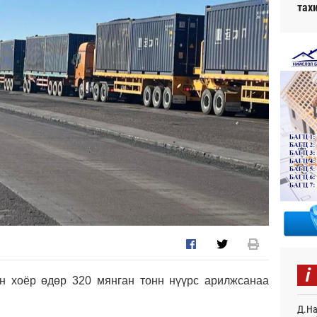
тах
i
йн хоёр өдөр 320 мянган тонн нүүрс арилжсанаа
Д.На