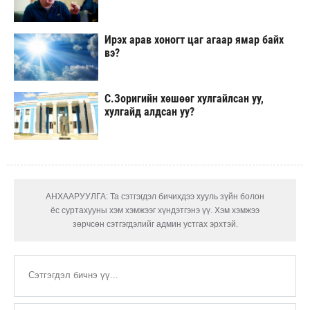
Ирэх арав хоногт цаг агаар ямар байх
вэ?
С.Зоригийн хөшөөг хулгайлсан уу,
хулгайд алдсан уу?
АНХААРУУЛГА: Та сэтгэгдэл бичихдээ хууль зүйн болон
ёс суртахууны хэм хэмжээг хүндэтгэнэ үү. Хэм хэмжээ
зөрчсөн сэтгэгдэлийг админ устгах эрхтэй.