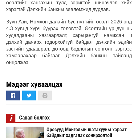
өсөлтийг хангахын тулд зоригтой шинэчлэл хийх
хэрэгтэй Дэлхийн банкны зөвлөмжид дурдав.
Зүүн Ази, Номхон далайн бүс нутгийн өсөлт 2026 онд
4.3 хувьд хүрч буурах төлөвтэй. Өсөлтийн үр дүн нь
худалдааны хязгаарлалт, харьцангуй намжсан ч
дэлхий даяарх тодорхойгүй байдал, дэлхийн эдийн
засгийн удаашрал, дотоод бодлогын сонголт зэргээс
хамаарахаар байгааг Дэлхийн банкны тайланд
онцолжээ.
Мэдээг хуваалцах
i
Санал болгох
Оросууд Монголын шатахууны хараат
байдлыг хадгалах сонирхолтой