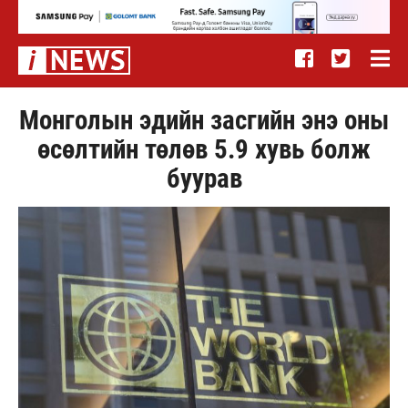
Монголын эдийн засгийн энэ оны
өсөлтийн төлөв 5.9 хувь болж
буурав