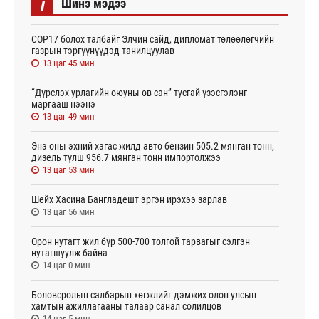
i
Шинэ мэдээ
СОР17 болох талбайг Элчин сайд, дипломат төлөөлөгчийн
газрын тэргүүнүүдэд танилцуулав
13 цаг 45 мин
“Дүрслэх урлагийн оюуны өв сан” тусгай үзэсгэлэнг
маргааш нээнэ
13 цаг 49 мин
Энэ оны эхний хагас жилд авто бензин 505.2 мянган тонн,
дизель түлш 956.7 мянган тонн импортолжээ
13 цаг 53 мин
Шейх Хасина Бангладешт эргэн ирэхээ зарлав
13 цаг 56 мин
Орон нутагт жил бүр 500-700 толгой тарвагыг сэлгэн
нутагшуулж байна
14 цаг 0 мин
Боловсролын салбарын хөгжлийг дэмжих олон улсын
хамтын ажиллагааны талаар санал солилцов
14 цаг 5 мин