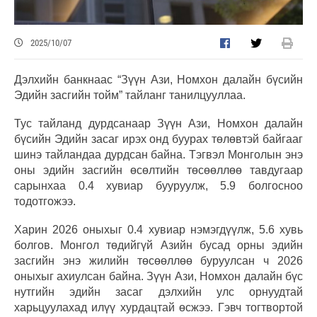
2025/10/07
Дэлхийн банкнаас “Зүүн Ази, Номхон далайн бүсийн
Эдийн засгийн тойм” тайланг танилцууллаа.
Тус тайланд дурдсанаар Зүүн Ази, Номхон далайн
бүсийн Эдийн засаг ирэх онд буурах төлөвтэй байгааг
шинэ тайландаа дурдсан байна. Тэгвэл Монголын энэ
оны эдийн засгийн өсөлтийн төсөөллөө тавдугаар
сарынхаа 0.4 хувиар бууруулж, 5.9 болгосноо
тодотгожээ.
Харин 2026 оныхыг 0.4 хувиар нэмэгдүүлж, 5.6 хувь
болгов. Монгол төдийгүй Азийн бусад орны эдийн
засгийн энэ жилийн төсөөллөө буруулсан ч 2026
оныхыг ахиулсан байна. Зүүн Ази, Номхон далайн бүс
нутгийн эдийн засаг дэлхийн улс орнуудтай
харьцуулахад илүү хурдацтай өсжээ. Гэвч тогтвортой