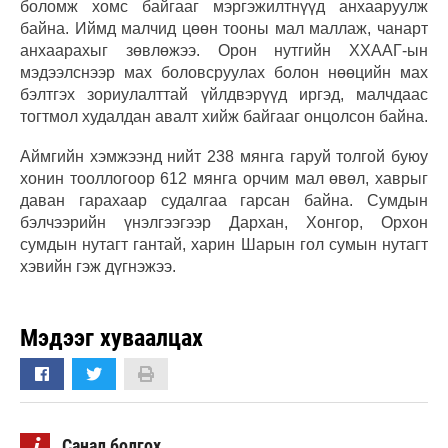
боломж хомс байгааг мэргэжилтнүүд анхааруулж
байна. Иймд малчид цөөн тооны мал маллаж, чанарт
анхаарахыг зөвлөжээ. Орон нутгийн ХХААГ-ын
мэдээлснээр мах боловсруулах болон нөөцийн мах
бэлтгэх зориулалттай үйлдвэрүүд иргэд, малчдаас
тогтмол худалдан авалт хийж байгааг онцолсон байна.
Аймгийн хэмжээнд нийт 238 мянга гаруй толгой буюу
хонин тооллогоор 612 мянга орчим мал өвөл, хаврыг
даван гарахаар судалгаа гарсан байна. Сумдын
бэлчээрийн үнэлгээгээр Дархан, Хонгор, Орхон
сумдын нутагт гантай, харин Шарын гол сумын нутагт
хэвийн гэж дүгнэжээ.
Мэдээг хуваалцах
i
Санал болгох