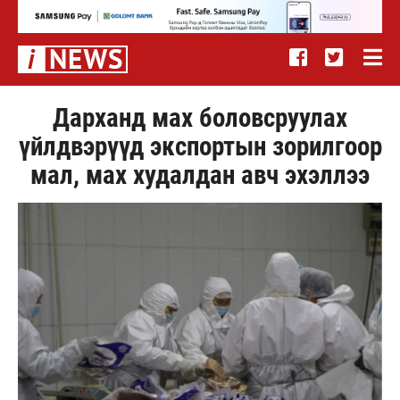
Дарханд мах боловсруулах
үйлдвэрүүд экспортын зорилгоор
мал, мах худалдан авч эхэллээ