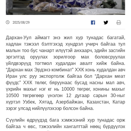
2025/08/29
Дархан-Уул аймагт энэ жил хур тунадас багатай,
хадлан тэжээл бэлтгэхэд хүндрэл учирч байгаа тул
малын тоо бус чанарт илүүтэй анхаарч, эдийн засгийн
эргэлтэд оруулах зорилгоор мах боловсруулах
үйлдвэрүүд тогтмол худалдан авалт хийж байна.
“Дархан мах Эрдэнэ комбинат” ХХК хонь худалдан авч
Иран улс руу экспортолж байгаа бол “Дархан меат
фүүдс” ХХК төлөг, бяруунаас бусад насны мал авч,
үхрийн махыг нэг кг нь 10000 төгрөг, хонины махыг
10500 төгрөгөөр үнэлэн 12 дугаар сарын 30-ныг
хүртэл Узбек, Хятад, Азербайжан, Казахстан, Катар
зэрэг улсад нийлүүлэхээр болсон байна.
Сүүлийн өдрүүдэд бага хэмжээний хур тунадас орж
байгаа ч өвс, тэжээлийн хангалттай нөөц бүрдүүлэх