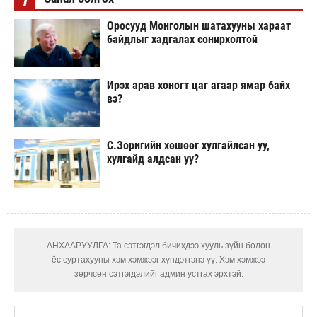
Оросууд Монголын шатахууны хараат
байдлыг хадгалах сонирхолтой
Ирэх арав хоногт цаг агаар ямар байх
вэ?
С.Зоригийн хөшөөг хулгайлсан уу,
хулгайд алдсан уу?
АНХААРУУЛГА: Та сэтгэгдэл бичихдээ хууль зүйн болон
ёс суртахууны хэм хэмжээг хүндэтгэнэ үү. Хэм хэмжээ
зөрчсөн сэтгэгдэлийг админ устгах эрхтэй.