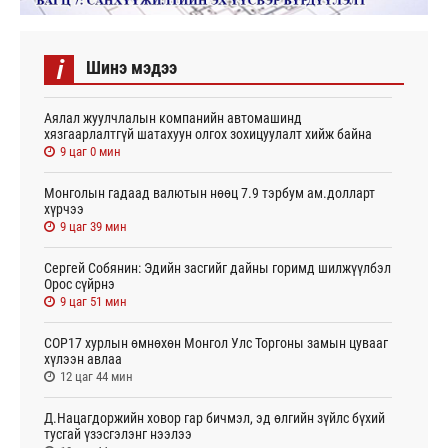
i
Шинэ мэдээ
Аялал жуулчлалын компанийн автомашинд
хязгаарлалтгүй шатахуун олгох зохицуулалт хийж байна
9 цаг 0 мин
Монголын гадаад валютын нөөц 7.9 тэрбум ам.долларт
хүрчээ
9 цаг 39 мин
Сергей Собянин: Эдийн засгийг дайны горимд шилжүүлбэл
Орос сүйрнэ
9 цаг 51 мин
COP17 хурлын өмнөхөн Монгол Улс Торгоны замын цувааг
хүлээн авлаа
12 цаг 44 мин
Д.Нацагдоржийн ховор гар бичмэл, эд өлгийн зүйлс бүхий
тусгай үзэсгэлэнг нээлээ