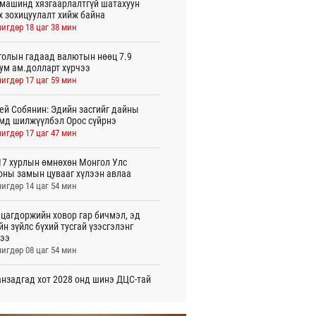
машинд хязгаарлалтгүй шатахуун
х зохицуулалт хийж байна
игдөр 18 цаг 38 мин
олын гадаад валютын нөөц 7.9
ум ам.долларт хүрчээ
игдөр 17 цаг 59 мин
ей Собянин: Эдийн засгийг дайны
мд шилжүүлбэл Орос сүйрнэ
игдөр 17 цаг 47 мин
7 хурлын өмнөхөн Монгол Улс
оны замын цувааг хүлээн авлаа
игдөр 14 цаг 54 мин
цагдоржийн ховор гар бичмэл, эд
йн зүйлс бүхий тусгай үзэсгэлэнг
ээ
игдөр 08 цаг 54 мин
нзадгад хот 2028 онд шинэ ДЦС-тай
о
игдөр 07 цаг 51 мин