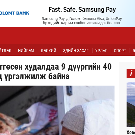
ЙТЛЭЛ
НИЙГЭМ
ДЭЛХИЙ
ЭДИЙН ЗАСАГ
УРЛАГ
СПОРТ
Э
гөсөн худалдаа 9 дүүргийн 40
i
д үргэлжилж байна
Хөв