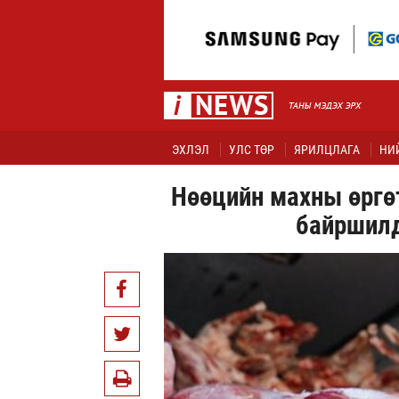
ЭХЛЭЛ
УЛС ТӨР
ЯРИЛЦЛАГА
НИ
Нөөцийн махны өргөт
байршил