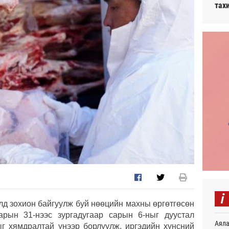
тах
i
лд зохион байгуулж буй нөөцийн махны өргөтгөсөн
арын 31-нээс зургадугаар сарын 6-ныг дуустал
Аяла
ыг хямдралтай үнээр борлуулж, иргэдийн хүнсний