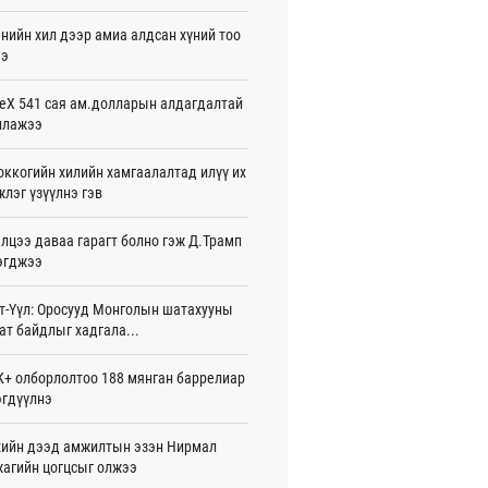
жигдар 16 цаг 01 мин
нийн хил дээр амиа алдсан хүний тоо
ээ
 Хасина Бангладешт эргэн ирэхээ
ав
жигдар 15 цаг 58 мин
eX 541 сая ам.долларын алдагдалтай
ллажээ
 нутагт жил бүр 500-700 толгой
агыг сэлгэн нутагшуулж байна
ккогийн хилийн хамгаалалтад илүү их
жигдар 15 цаг 54 мин
лэг үзүүлнэ гэв
всролын салбарын хөгжлийг дэмжих
лцээ даваа гарагт болно гэж Д.Трамп
 улсын хамтын ажиллагааны талаар
л солилцов
эгджээ
жигдар 15 цаг 50 мин
т-Үүл: Оросууд Монголын шатахууны
дугаар сард Сүхбаатар боомтоор
ат байдлыг хадгала...
17 тонн Аи-92 автобензин импортолжээ
жигдар 15 цаг 40 мин
+ олборлолтоо 188 мянган баррелиар
гдүүлнэ
лдагч Н.Амарзаяа: 32 хуудастай
н дэвтэр долоо хоногт л дүүрдэг
жигдар 15 цаг 31 мин
ийн дээд амжилтын эзэн Нирмал
агийн цогцсыг олжээ
д Фулбрайтын хөтөлбөрөөр 150 гаруй