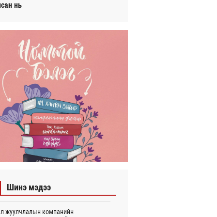
исан нь
Шинэ мэдээ
л жуулчлалын компанийн