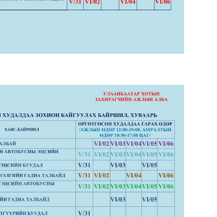
COP1
сург
Хөшс
Н.Ад
нэмэ