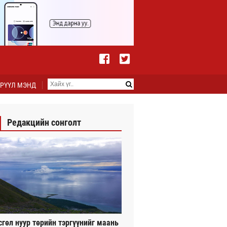
РҮҮЛ МЭНД
Редакцийн сонголт
сгөл нуур төрийн тэргүүнийг маань