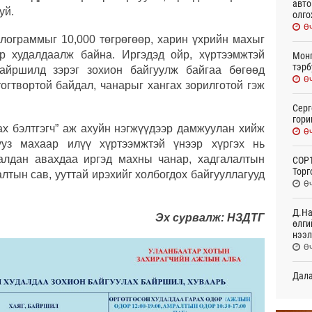
авто
уй.
олго
Өч
илограммыг 10,000 төгрөгөөр, харин үхрийн махыг
өр худалдаалж байна. Иргэдэд ойр, хүртээмжтэй
Монг
тэрб
байршилд зэрэг зохион байгуулж байгаа бөгөөд
Өч
огтвортой байдал, чанарыг хангах зорилготой гэж
Серг
гори
х бэлтгэгч” аж ахуйн нэгжүүдээр дамжуулан хийж
Өч
лууз махаар илүү хүртээмжтэй үнээр хүргэх нь
алдан авахдаа иргэд махны чанар, хадгалалтын
COP1
Торг
лтын сав, ууттай ирэхийг холбогдох байгууллагууд
Өч
Д.На
Эх сурвалж: НЗДТГ
өлги
нээл
Өч
Дала
болн
Өч