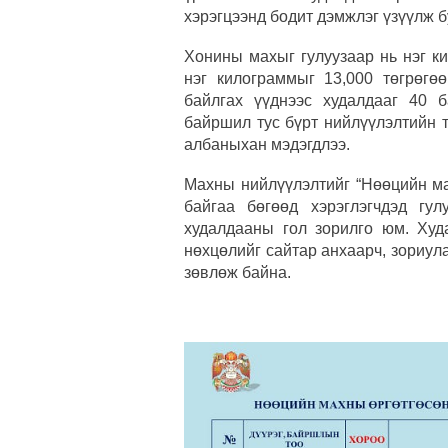
хэрэгцээнд бодит дэмжлэг үзүүлж б
Хонины махыг гулуузаар нь нэг к
нэг килограммыг 13,000 төгрөгө
байлгах үүднээс худалдааг 40 
байршил тус бүрт нийлүүлэлтийн т
албаныхан мэдэгдлээ.
Махны нийлүүлэлтийг “Нөөцийн ма
байгаа бөгөөд хэрэглэгчдэд гу
худалдааны гол зорилго юм. Худ
нөхцөлийг сайтар анхаарч, зориула
зөвлөж байна.