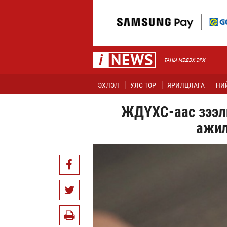
ЭХЛЭЛ
УЛС ТӨР
ЯРИЛЦЛАГА
НИ
ЖДҮХС-аас зээли
ажил