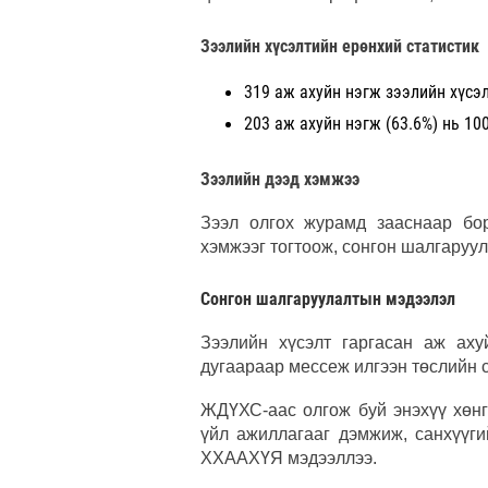
Зээлийн хүсэлтийн ерөнхий статистик
319 аж ахуйн нэгж зээлийн хүсэ
203 аж ахуйн нэгж (63.6%) нь 100
Зээлийн дээд хэмжээ
Зээл олгох журамд зааснаар бо
хэмжээг тогтоож, сонгон шалгаруул
Сонгон шалгаруулалтын мэдээлэл
Зээлийн хүсэлт гаргасан аж аху
дугаараар мессеж илгээн төслийн 
ЖДҮХС-аас олгож буй энэхүү хөнг
үйл ажиллагааг дэмжиж, санхүүги
ХХААХҮЯ мэдээллээ.