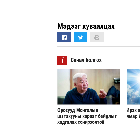
Мэдээг хуваалцах
i
Санал болгох
Оросууд Монголын
Ирэх а
шатахууны хараат байдлыг
ямар 
хадгалах сонирхолтой