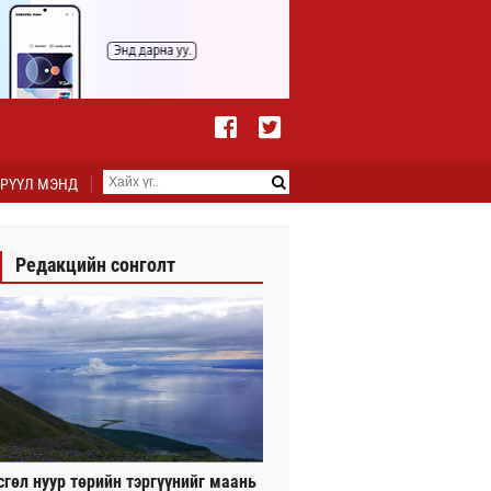
РҮҮЛ МЭНД
Редакцийн сонголт
сгөл нуур төрийн тэргүүнийг маань