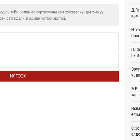
23
Д.Га
ууль зүйн болон ёс суртахууны хэм хэмжээг хүндэтгэнэ үү.
комп
Худа
өн сэтгэгдэлийг админ устгах эрхтэй.
өрий
23
Н.Уч
Соло
АНУ-
монг
П.Са
хамг
нь И
Өч
Эрүү
Месс
чада
Өч
ИЛГЭЭХ
Татв
Э.Ба
үүди
хара
Өч
Испа
Евро
өсж
байн
Өч
С.Зо
алдс
Эмэг
орол