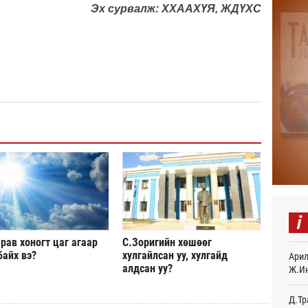
Эх сурвалж: ХХААХҮЯ, ЖДҮХС
“Дүр
үзэс
23
Энэ 
505.
мянг
23
Шейх
зарл
23
Орон
тарв
23
i
Боло
рав хоногт цаг агаар
С.Зоригийн хөшөөг
олон
байх вэ?
хулгайлсан уу, хулгайд
сана
Арил
алдсан уу?
23
Ж.И
Найм
Д.Тр
10,0