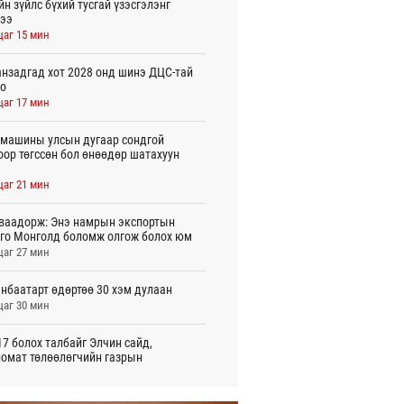
йн зүйлс бүхий тусгай үзэсгэлэнг
ээ
цаг 15 мин
нзадгад хот 2028 онд шинэ ДЦС-тай
о
цаг 17 мин
машины улсын дугаар сондгой
оор төгссөн бол өнөөдөр шатахуун
цаг 21 мин
ваадорж: Энэ намрын экспортын
го Монголд боломж олгож болох юм
цаг 27 мин
нбаатарт өдөртөө 30 хэм дулаан
цаг 30 мин
7 болох талбайг Элчин сайд,
омат төлөөлөгчийн газрын
үүнүүдэд танилцуулав
 цаг 59 мин