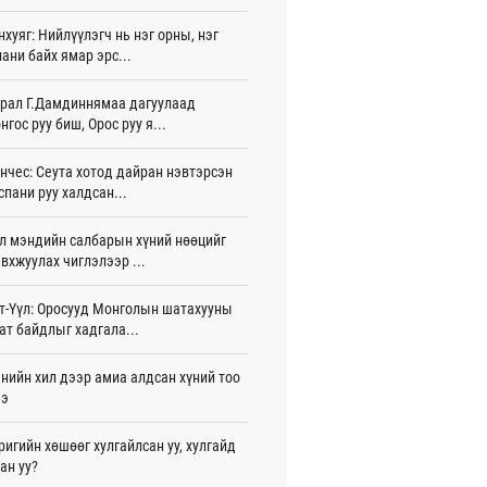
 цаг 29 мин
нхуяг: Нийлүүлэгч нь нэг орны, нэг
ани байх ямар эрс...
лдагч Н.Амарзаяа: 32 хуудастай
н дэвтэр долоо хоногт л дүүрдэг
 цаг 38 мин
рал Г.Дамдиннямаа дагуулаад
нгос руу биш, Орос руу я...
д Фулбрайтын хөтөлбөрөөр 150 гаруй
ол залуус магистрын зэрэг
нчес: Сеута хотод дайран нэвтэрсэн
аалаад байна
спани руу халдсан...
игдөр 12 цаг 01 мин
л мэндийн салбарын хүний нөөцийг
и 80 мянган евро хандивлажээ
вхжуулах чиглэлээр ...
игдөр 11 цаг 30 мин
арын өртэй шатахуун импортлогч ААН-
т-Үүл: Оросууд Монголын шатахууны
йн дансыг битүүмжлэхгүй
ат байдлыг хадгала...
игдөр 11 цаг 20 мин
нийн хил дээр амиа алдсан хүний тоо
пт аагим халуун өдрүүд үргэлжилсээр
ээ
а
игдөр 11 цаг 20 мин
ригийн хөшөөг хулгайлсан уу, хулгайд
ан уу?
тэй шигшээ баг Азийн наадам-д
цохоор бэлтгэлээ хангаж байна