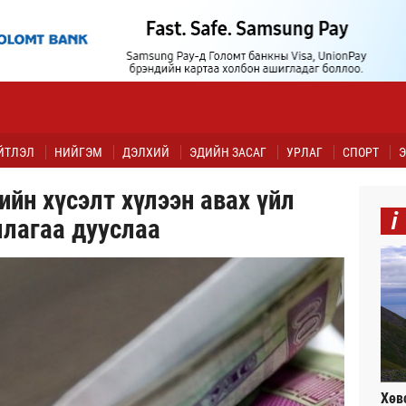
ЙТЛЭЛ
НИЙГЭМ
ДЭЛХИЙ
ЭДИЙН ЗАСАГ
УРЛАГ
СПОРТ
Э
йн хүсэлт хүлээн авах үйл
i
лагаа дууслаа
Хөв