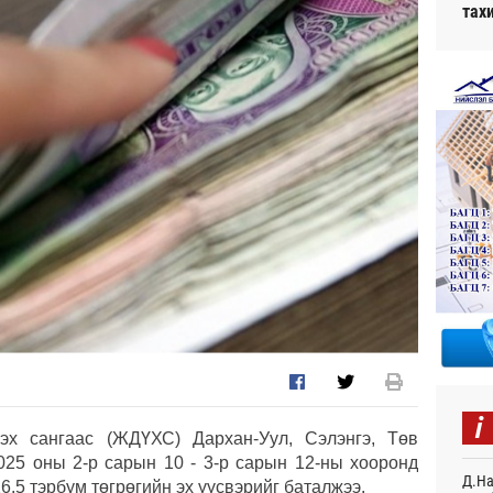
тах
i
лэх сангаас (ЖДҮХС) Дархан-Уул, Сэлэнгэ, Төв
2025 оны 2-р сарын 10 - 3-р сарын 12-ны хооронд
Д.На
6.5 тэрбум төгрөгийн эх үүсвэрийг баталжээ.