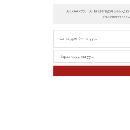
АНХААРУУЛГА: Та сэтгэгдэл бичихдээ х
Хэм хэмжээ зөрчс