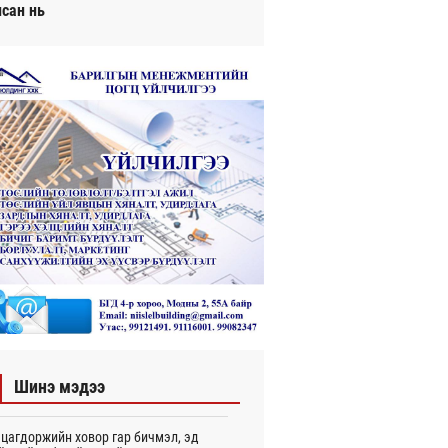
исан нь
Шинэ мэдээ
цагдоржийн ховор гар бичмэл, эд