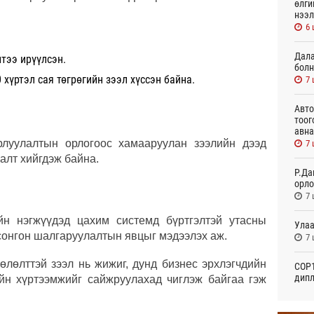
өлги
нээл
6 
Дала
лтээ ирүүлсэн.
болн
 хүртэл сая төгрөгийн зээл хүссэн байна.
7 
Авто
тоог
авна
рлуулалтын орлогоос хамааруулан зээлийн дээд
7 
алт хийгдэж байна.
Р.Да
орло
7 
йн нэгжүүдэд цахим системд бүртгэлтэй утасны
Улаа
сонгон шалгаруулалтын явцыг мэдээлэх аж.
7 
өлөлттэй зээл нь жижиг, дунд бизнес эрхлэгчдийн
СОР1
дипл
йн хүртээмжийг сайжруулахад чиглэж байгаа гэж
тэрг
22