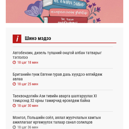
i
Шинэ мэдээ
Автобензин, дизель түлшний онцгой албан татварыг
тэглэлээ
18 цаг 18 мин
Британийн гүнж Евгени гурав дахь хүүхдээ өлгийдөж
авлаа
18 цаг 25 мин
Таеквондогийн Ази тивийн аварга шалгаруулах XI
тэмцээнд 32 орны тамирчид өрсөлдөж байна
18 цаг 30 мин
Монгол, Польшийн соёл, аялал жуулчлалын хамтын
ажиллагааг өргөжүүлэх талаар санал солилцов
18 цаг 36 мин