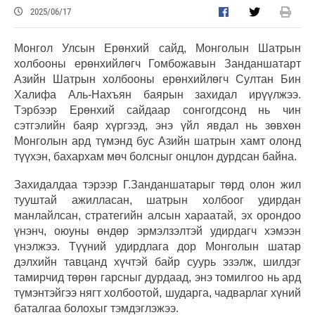
2025/06/17
Монгол Улсын Ерөнхий сайд, Монголын Шатрын
холбооны ерөнхийлөгч Гомбожавын Занданшатарт
Азийн Шатрын холбооны ерөнхийлөгч Султан Бин
Халифа Аль-Нахъян баярын захидал ирүүлжээ.
Тэрбээр Ерөнхий сайдаар сонгогдсонд нь чин
сэтгэлийн баяр хүргээд, энэ үйл явдал нь зөвхөн
Монголын ард түмэнд бус Азийн шатрын хамт олонд
түүхэн, бахархам мөч болсныг онцлон дурдсан байна.
Захидалдаа тэрээр Г.Занданшатарыг төрд олон жил
тууштай ажилласан, шатрын холбоог удирдан
манлайлсан, стратегийн алсын хараатай, эх орондоо
үнэнч, оюуны өндөр эрмэлзэлтэй удирдагч хэмээн
үнэлжээ. Түүний удирдлага дор Монголын шатар
дэлхийн тавцанд хүчтэй байр суурь эзэлж, шилдэг
тамирчид төрөн гарсныг дурдаад, энэ томилгоо нь ард
түмэнтэйгээ нягт холбоотой, шударга, чадварлаг хүний
баталгаа болохыг тэмдэглэжээ.