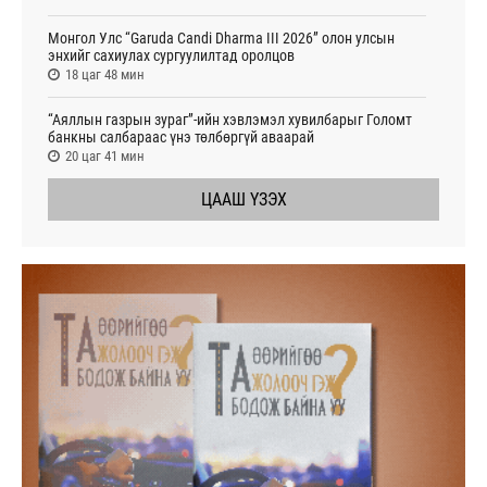
Монгол Улс “Garuda Candi Dharma III 2026” олон улсын
энхийг сахиулах сургуулилтад оролцов
18 цаг 48 мин
“Аяллын газрын зураг”-ийн хэвлэмэл хувилбарыг Голомт
банкны салбараас үнэ төлбөргүй аваарай
20 цаг 41 мин
ЦААШ ҮЗЭХ