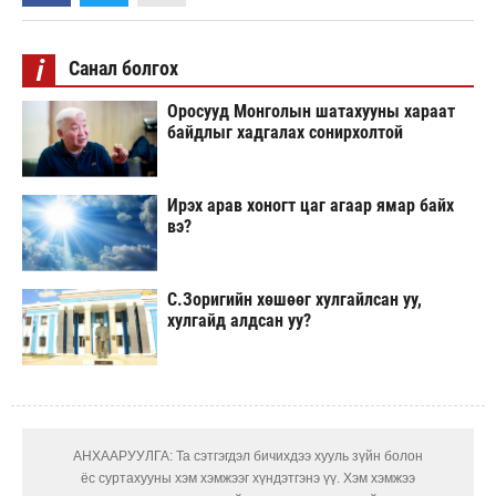
i
Санал болгох
Оросууд Монголын шатахууны хараат
байдлыг хадгалах сонирхолтой
Ирэх арав хоногт цаг агаар ямар байх
вэ?
С.Зоригийн хөшөөг хулгайлсан уу,
хулгайд алдсан уу?
АНХААРУУЛГА: Та сэтгэгдэл бичихдээ хууль зүйн болон
ёс суртахууны хэм хэмжээг хүндэтгэнэ үү. Хэм хэмжээ