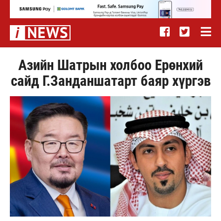
Азийн Шатрын холбоо Ерөнхий
сайд Г.Занданшатарт баяр хүргэв