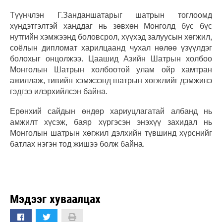
Түүнчлэн Г.Занданшатарыг шатрын тоглоомд
хүндэтгэлтэй ханддаг нь зөвхөн Монголд бус бүс
нутгийн хэмжээнд боловсрол, хүүхэд залуусын хөгжил,
соёлын дипломат харилцаанд чухал нөлөө үзүүлдэг
болохыг онцолжээ. Цаашид Азийн Шатрын холбоо
Монголын Шатрын холбоотой улам ойр хамтран
ажиллаж, тивийн хэмжээнд шатрын хөгжлийг дэмжинэ
гэдгээ илэрхийлсэн байна.
Ерөнхий сайдын өндөр хариуцлагатай албанд нь
амжилт хүсэж, баяр хүргэсэн энэхүү захидал нь
Монголын шатрын хөгжил дэлхийн түвшинд хүрснийг
батлах нэгэн тод жишээ болж байна.
Мэдээг хуваалцах