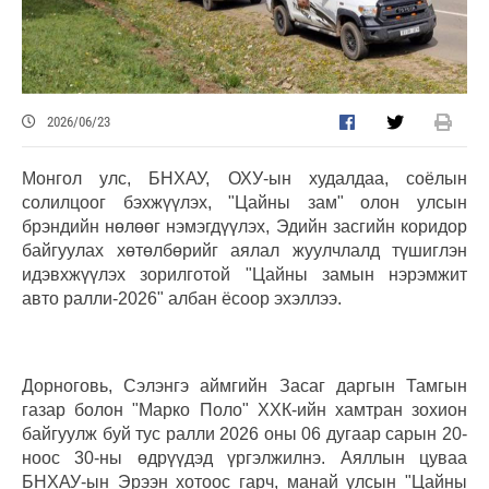
2026/06/23
Монгол улс, БНХАУ, ОХУ-ын худалдаа, соёлын
солилцоог бэхжүүлэх, "Цайны зам" олон улсын
брэндийн нөлөөг нэмэгдүүлэх, Эдийн засгийн коридор
байгуулах хөтөлбөрийг аялал жуулчлалд түшиглэн
идэвхжүүлэх зорилготой "Цайны замын нэрэмжит
авто ралли-2026" албан ёсоор эхэллээ.
Дорноговь, Сэлэнгэ аймгийн Засаг даргын Тамгын
газар болон "Марко Поло" ХХК-ийн хамтран зохион
байгуулж буй тус ралли 2026 оны 06 дугаар сарын 20-
ноос 30-ны өдрүүдэд үргэлжилнэ. Аяллын цуваа
БНХАУ-ын Эрээн хотоос гарч, манай улсын "Цайны