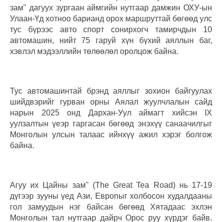
зам" дагуух зургаан аймгийн нутгаар дамжин ОХУ-ын
Улаан-Үд хотноо барианд орох маршруттай бөгөөд улс
тус бүрээс авто спорт сонирхогч тамирчдын 10
автомашин, нийт 75 гаруй хүн бүхий аяллын баг,
хэвлэл мэдээллийн төлөөлөл оролцож байна.
Тус автомашинтай брэнд аяллыг зохион байгуулах
шийдвэрийг гурван орны Аялал жуулчлалын сайд
нарын 2025 онд Дархан-Уул аймагт хийсэн IX
уулзалтын үеэр гаргасан бөгөөд энэхүү санаачилгыг
Монголын улсын талаас ийнхүү ажил хэрэг болгож
байна.
Агуу их Цайны зам" (The Great Tea Road) нь 17-19
дүгээр зууны үед Ази, Европыг холбосон худалдааны
гол замуудын нэг байсан бөгөөд Хятадаас эхлэн
Монголын тал нутгаар дайрч Орос руу хүрдэг байв.