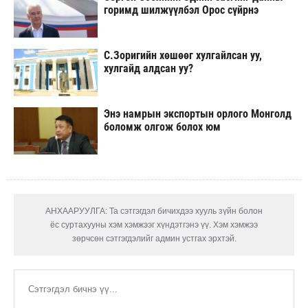
горимд шилжүүлбэл Орос сүйрнэ
С.Зоригийн хөшөөг хулгайлсан уу,
хулгайд алдсан уу?
Энэ намрын экспортын орлого Монголд
боломж олгож болох юм
АНХААРУУЛГА: Та сэтгэгдэл бичихдээ хууль зүйн болон
ёс суртахууны хэм хэмжээг хүндэтгэнэ үү. Хэм хэмжээ
зөрчсөн сэтгэгдэлийг админ устгах эрхтэй.