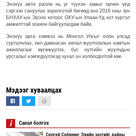
Энэхүү авто ралли нь уг түүхэн замыг орчин үед
сэргээн сануулах зорилготой бөгөөд анх 2016 оны зун
БНХАУ-ын Эрээн хотоос ОХУ-ын Улаан-Үд хот хүртэл
амжилттай зохион байгуулагдаж байв.
Энэхүү арга хэмжээ нь Монгол Улсыг олон улсад
сурталчлах, хил дамнасан аялал жуулчлалын хамтын
ажиллагааг өргөжүүлэх, бүс нутгийн жуулчдын
урсгалыг нэмэгдүүлэхэд чухал ач холбогдолтой юм.
Мэдээг хуваалцах
i
Санал болгох
Сергей Собянин: Эдийн засгийг дайны