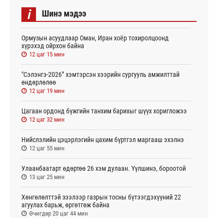
i
Шинэ мэдээ
Ормузын асуудлаар Оман, Иран хоёр тохиролцоонд
хүрэхэд ойрхон байна
12 цаг 15 мин
"Сэлэнгэ-2026” хэмтэрсэн хээрийн сургууль амжилттай
өндөрлөлөө
12 цаг 19 мин
Цагаан ордонд бүжгийн танхим барихыг шүүх хоригложээ
12 цаг 32 мин
Нийслэлийн цэцэрлэгийн цахим бүртгэл маргааш эхэлнэ
12 цаг 55 мин
Улаанбаатарт өдөртөө 26 хэм дулаан. Үүлшинэ, бороотой
13 цаг 25 мин
Хөнгөлөлттэй зээлээр газрын тосны бүтээгдэхүүний 22
агуулах барьж, өргөтгөж байна
Өчигдөр 20 цаг 44 мин