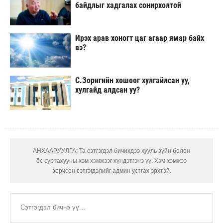
байдлыг хадгалах сонирхолтой
Ирэх арав хоногт цаг агаар ямар байх
вэ?
С.Зоригийн хөшөөг хулгайлсан уу,
хулгайд алдсан уу?
АНХААРУУЛГА: Та сэтгэгдэл бичихдээ хууль зүйн болон
ёс суртахууны хэм хэмжээг хүндэтгэнэ үү. Хэм хэмжээ
зөрчсөн сэтгэгдэлийг админ устгах эрхтэй.