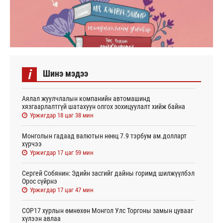
i
Шинэ мэдээ
Аялал жуулчлалын компанийн автомашинд
хязгаарлалтгүй шатахуун олгох зохицуулалт хийж байна
Уржигдар 18 цаг 38 мин
Монголын гадаад валютын нөөц 7.9 тэрбум ам.долларт
хүрчээ
Уржигдар 17 цаг 59 мин
Сергей Собянин: Эдийн засгийг дайны горимд шилжүүлбэл
Орос сүйрнэ
Уржигдар 17 цаг 47 мин
COP17 хурлын өмнөхөн Монгол Улс Торгоны замын цувааг
хүлээн авлаа