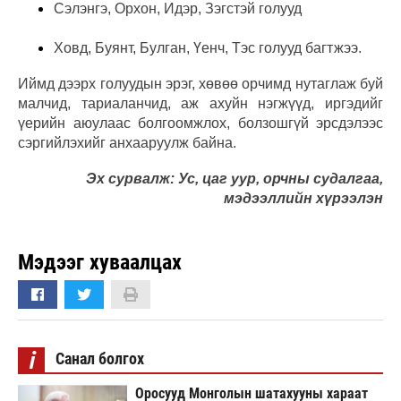
Сэлэнгэ, Орхон, Идэр, Зэгстэй голууд
Ховд, Буянт, Булган, Үенч, Тэс голууд багтжээ.
Иймд дээрх голуудын эрэг, хөвөө орчимд нутаглаж буй
малчид, тариаланчид, аж ахуйн нэгжүүд, иргэдийг
үерийн аюулаас болгоомжлох, болзошгүй эрсдэлээс
сэргийлэхийг анхааруулж байна.
Эх сурвалж: Ус, цаг уур, орчны судалгаа,
мэдээллийн хүрээлэн
Мэдээг хуваалцах
i
Санал болгох
Оросууд Монголын шатахууны хараат