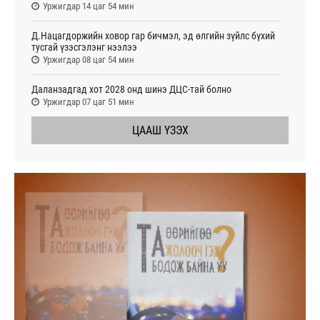
Уржигдар 14 цаг 54 мин
Д.Нацагдоржийн ховор гар бичмэл, эд өлгийн зүйлс бүхий
тусгай үзэсгэлэнг нээлээ
Уржигдар 08 цаг 54 мин
Даланзадгад хот 2028 онд шинэ ДЦС-тай болно
Уржигдар 07 цаг 51 мин
ЦААШ ҮЗЭХ