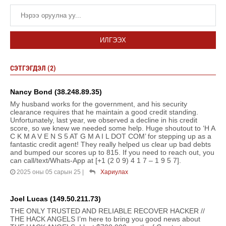
ИЛГЭЭХ
СЭТГЭГДЭЛ (2)
Nancy Bond (38.248.89.35)
My husband works for the government, and his security
clearance requires that he maintain a good credit standing.
Unfortunately, last year, we observed a decline in his credit
score, so we knew we needed some help. Huge shoutout to ‘H A
C K M A V E N S 5 AT G M A I L DOT COM’ for stepping up as a
fantastic credit agent! They really helped us clear up bad debts
and bumped our scores up to 815. If you need to reach out, you
can call/text/Whats-App at [+1 (2 0 9) 4 1 7 – 1 9 5 7].
2025 оны 05 сарын 25
|
Хариулах
Joel Lucas (149.50.211.73)
THE ONLY TRUSTED AND RELIABLE RECOVER HACKER //
THE HACK ANGELS I’m here to bring you good news about