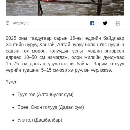
2025/05/16
2025 оны тавдугаар сарын 16-ны өдрийн байдлаар
Хэнтийн нуруу, Хангай, Алтай нуруу болон Увс нуурын
савын гол мөрөн, голуудын усны түвшин өнгөрсөн
өдрөөс 10–50 см нэмэгдэж, олон жилийн дунджаас
15–75 см давсан үзүүлэлттэй байна. Зарим голууд
үерийн түвшинг 5–15 см-ээр хэтрүүлэн үерлэжээ.
Үүнд:
Туул гол (Алтанбулаг сум)
Ерөө, Онон голууд (Дадал сум)
Улз гол (Дашбалбар)