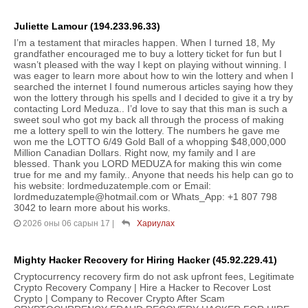
Juliette Lamour (194.233.96.33)
I’m a testament that miracles happen. When I turned 18, My
grandfather encouraged me to buy a lottery ticket for fun but I
wasn’t pleased with the way I kept on playing without winning. I
was eager to learn more about how to win the lottery and when I
searched the internet I found numerous articles saying how they
won the lottery through his spells and I decided to give it a try by
contacting Lord Meduza.. I’d love to say that this man is such a
sweet soul who got my back all through the process of making
me a lottery spell to win the lottery. The numbers he gave me
won me the LOTTO 6/49 Gold Ball of a whopping $48,000,000
Million Canadian Dollars. Right now, my family and I are
blessed. Thank you LORD MEDUZA for making this win come
true for me and my family.. Anyone that needs his help can go to
his website: lordmeduzatemple.com or Email:
lordmeduzatemple@hotmail.com or Whats_App: +1 807 798
3042 to learn more about his works.
2026 оны 06 сарын 17
|
Хариулах
Mighty Hacker Recovery for Hiring Hacker (45.92.229.41)
Cryptocurrency recovery firm do not ask upfront fees, Legitimate
Crypto Recovery Company | Hire a Hacker to Recover Lost
Crypto | Company to Recover Crypto After Scam