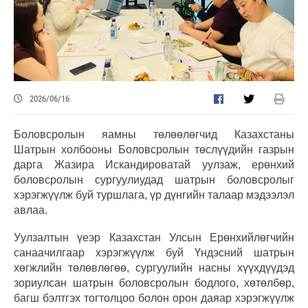
2026/06/16
Боловсролын яамны төлөөлөгчид Казахстаны
Шатрын холбооны Боловсролын төслүүдийн газрын
дарга Жазира Искандироватай уулзаж, ерөнхий
боловсролын сургуулиудад шатрын боловсролыг
хэрэгжүүлж буй туршлага, үр дүнгийн талаар мэдээлэл
авлаа.
Уулзалтын үеэр Казахстан Улсын Ерөнхийлөгчийн
санаачилгаар хэрэгжүүлж буй Үндэсний шатрын
хөгжлийн төлөвлөгөө, сургуулийн насны хүүхдүүдэд
зориулсан шатрын боловсролын бодлого, хөтөлбөр,
багш бэлтгэх тогтолцоо болон орон даяар хэрэгжүүлж