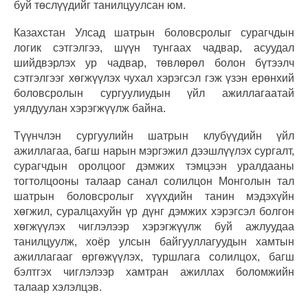
буй төслүүдийг танилцуулсан юм.
Казахстан Улсад шатрын боловсролыг сурагчдын
логик сэтгэлгээ, шүүн тунгаах чадвар, асуудал
шийдвэрлэх ур чадвар, төвлөрөл болон бүтээлч
сэтгэлгээг хөгжүүлэх чухал хэрэгсэл гэж үзэн ерөнхий
боловсролын сургуулиудын үйл ажиллагаатай
уялдуулан хэрэгжүүлж байна.
Түүнчлэн сургуулийн шатрын клубүүдийн үйл
ажиллагаа, багш нарын мэргэжил дээшлүүлэх сургалт,
сурагчдын оролцоог дэмжих тэмцээн уралдааны
тогтолцооны талаар санал солилцон Монголын тал
шатрын боловсролыг хүүхдийн танин мэдэхүйн
хөгжил, суралцахуйн үр дүнг дэмжих хэрэгсэл болгон
хөгжүүлэх чиглэлээр хэрэгжүүлж буй ажлуудаа
танилцуулж, хоёр улсын байгууллагуудын хамтын
ажиллагааг өргөжүүлэх, туршлага солилцох, багш
бэлтгэх чиглэлээр хамтран ажиллах боломжийн
талаар хэлэлцэв.