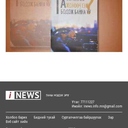
Утас: 77111227
Имэйл: inews.info.mn@gmail.com
Холбоо барих
Бидний тухай
Сурталчилгаа байршуулах
Зар
Вэб сайт
хийх