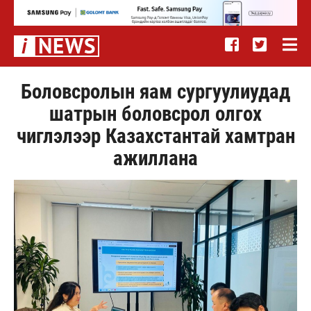
Боловсролын яам сургуулиудад
шатрын боловсрол олгох
чиглэлээр Казахстантай хамтран
ажиллана