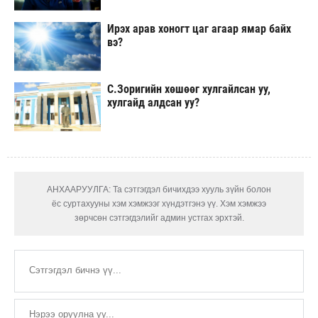
Ирэх арав хоногт цаг агаар ямар байх
вэ?
С.Зоригийн хөшөөг хулгайлсан уу,
хулгайд алдсан уу?
АНХААРУУЛГА: Та сэтгэгдэл бичихдээ хууль зүйн болон
ёс суртахууны хэм хэмжээг хүндэтгэнэ үү. Хэм хэмжээ
зөрчсөн сэтгэгдэлийг админ устгах эрхтэй.