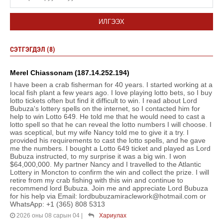
ИЛГЭЭХ
СЭТГЭГДЭЛ (8)
Merel Chiassonam (187.14.252.194)
I have been a crab fisherman for 40 years. I started working at a
local fish plant a few years ago. I love playing lotto bets, so I buy
lotto tickets often but find it difficult to win. I read about Lord
Bubuza's lottery spells on the internet, so I contacted him for
help to win Lotto 649. He told me that he would need to cast a
lotto spell so that he can reveal the lotto numbers I will choose. I
was sceptical, but my wife Nancy told me to give it a try. I
provided his requirements to cast the lotto spells, and he gave
me the numbers. I bought a Lotto 649 ticket and played as Lord
Bubuza instructed, to my surprise it was a big win. I won
$64,000,000. My partner Nancy and I travelled to the Atlantic
Lottery in Moncton to confirm the win and collect the prize. I will
retire from my crab fishing with this win and continue to
recommend lord Bubuza. Join me and appreciate Lord Bubuza
for his help via Email: lordbubuzamiraclework@hotmail.com or
WhatsApp: +1 (365) 808 5313
2026 оны 08 сарын 04
|
Хариулах