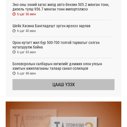
Энэ оны эхний хагас жилд авто бензин 505.2 мянган тонн,
дизель түлш 956.7 мянган тонн импортолжээ
6 цаг 36 мин
Шейх Хасина Бангладешт эргэн ирэхээ зарлав
6 цаг 40 мин
Орон нутагт жил бүр 500-700 толгой тарвагыг сэлгэн
нутагшуулж байна
6 цаг 43 мин
Боловсролын салбарын хөгжлийг дэмжих олон улсын
хамтын ажиллагааны талаар санал солилцов
6 цаг 48 мин
ЦААШ ҮЗЭХ