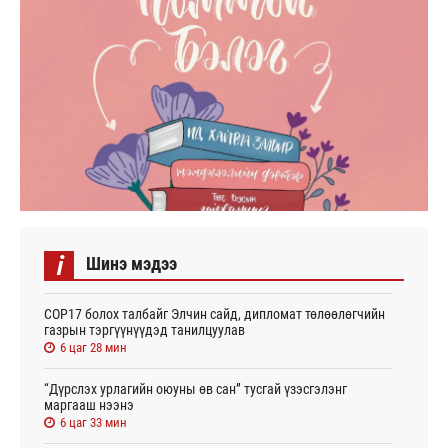
i
Шинэ мэдээ
СОР17 болох талбайг Элчин сайд, дипломат төлөөлөгчийн
газрын тэргүүнүүдэд танилцуулав
6 цаг 28 мин
“Дүрслэх урлагийн оюуны өв сан” тусгай үзэсгэлэнг
маргааш нээнэ
6 цаг 33 мин