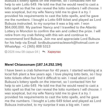
Bubuza's lottery spells on the internet, so I contacted him for
help to win Lotto 649. He told me that he would need to cast a
lotto spell so that he can reveal the lotto numbers I will choose. I
was sceptical, but my wife Nancy told me to give it a try. I
provided his requirements to cast the lotto spells, and he gave
me the numbers. I bought a Lotto 649 ticket and played as Lord
Bubuza instructed, to my surprise it was a big win. I won
$64,000,000. My partner Nancy and I travelled to the Atlantic
Lottery in Moncton to confirm the win and collect the prize. I will
retire from my crab fishing with this win and continue to
recommend lord Bubuza. Join me and appreciate Lord Bubuza
for his help via Email: lordbubuzamiraclework@hotmail.com or
WhatsApp: +1 (365) 808 5313
2026 оны 08 сарын 04
|
Хариулах
Merel Chiassonam (187.14.252.194)
I have been a crab fisherman for 40 years. I started working at a
local fish plant a few years ago. I love playing lotto bets, so I buy
lotto tickets often but find it difficult to win. I read about Lord
Bubuza's lottery spells on the internet, so I contacted him for
help to win Lotto 649. He told me that he would need to cast a
lotto spell so that he can reveal the lotto numbers I will choose. I
was sceptical, but my wife Nancy told me to give it a try. I
provided his requirements to cast the lotto spells, and he gave
me the numbers. I bought a Lotto 649 ticket and played as Lord
Bubuza instructed, to my surprise it was a big win. I won