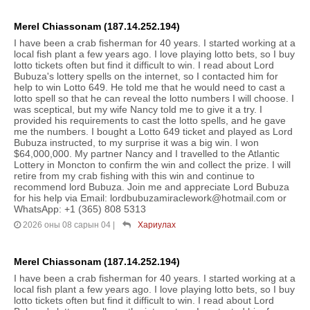
Merel Chiassonam (187.14.252.194)
I have been a crab fisherman for 40 years. I started working at a
local fish plant a few years ago. I love playing lotto bets, so I buy
lotto tickets often but find it difficult to win. I read about Lord
Bubuza's lottery spells on the internet, so I contacted him for
help to win Lotto 649. He told me that he would need to cast a
lotto spell so that he can reveal the lotto numbers I will choose. I
was sceptical, but my wife Nancy told me to give it a try. I
provided his requirements to cast the lotto spells, and he gave
me the numbers. I bought a Lotto 649 ticket and played as Lord
Bubuza instructed, to my surprise it was a big win. I won
$64,000,000. My partner Nancy and I travelled to the Atlantic
Lottery in Moncton to confirm the win and collect the prize. I will
retire from my crab fishing with this win and continue to
recommend lord Bubuza. Join me and appreciate Lord Bubuza
for his help via Email: lordbubuzamiraclework@hotmail.com or
WhatsApp: +1 (365) 808 5313
2026 оны 08 сарын 04
|
Хариулах
Merel Chiassonam (187.14.252.194)
I have been a crab fisherman for 40 years. I started working at a
local fish plant a few years ago. I love playing lotto bets, so I buy
lotto tickets often but find it difficult to win. I read about Lord