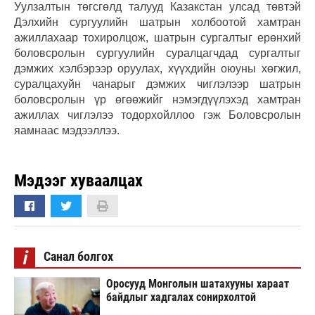
Уулзалтын төгсгөлд талууд Казакстан улсад төвтэй
Дэлхийн сургуулийн шатрын холбоотой хамтран
ажиллахаар тохиролцож, шатрын сургалтыг ерөнхий
боловсролын сургуулийн суралцагчдад сургалтыг
дэмжих хэлбэрээр оруулах, хүүхдийн оюуны хөгжил,
суралцахуйн чанарыг дэмжих чиглэлээр шатрын
боловсролын үр өгөөжийг нэмэгдүүлэхэд хамтран
ажиллах чиглэлээ тодорхойллоо гэж Боловсролын
яамнаас мэдээллээ.
Мэдээг хуваалцах
i
Санал болгох
Оросууд Монголын шатахууны хараат
байдлыг хадгалах сонирхолтой