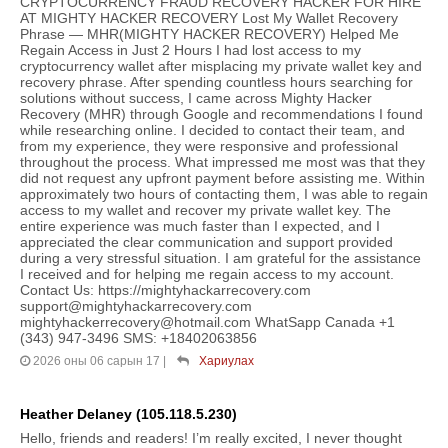
CRYPTOCURRENCY FRAUD RECOVERY HACKER FOR HIRE
AT MIGHTY HACKER RECOVERY Lost My Wallet Recovery
Phrase — MHR(MIGHTY HACKER RECOVERY) Helped Me
Regain Access in Just 2 Hours I had lost access to my
cryptocurrency wallet after misplacing my private wallet key and
recovery phrase. After spending countless hours searching for
solutions without success, I came across Mighty Hacker
Recovery (MHR) through Google and recommendations I found
while researching online. I decided to contact their team, and
from my experience, they were responsive and professional
throughout the process. What impressed me most was that they
did not request any upfront payment before assisting me. Within
approximately two hours of contacting them, I was able to regain
access to my wallet and recover my private wallet key. The
entire experience was much faster than I expected, and I
appreciated the clear communication and support provided
during a very stressful situation. I am grateful for the assistance
I received and for helping me regain access to my account.
Contact Us: https://mightyhackarrecovery.com
support@mightyhackarrecovery.com
mightyhackerrecovery@hotmail.com WhatSapp Canada +1
(343) 947-3496 SMS: +18402063856
2026 оны 06 сарын 17
|
Хариулах
Heather Delaney (105.118.5.230)
Hello, friends and readers! I’m really excited, I never thought