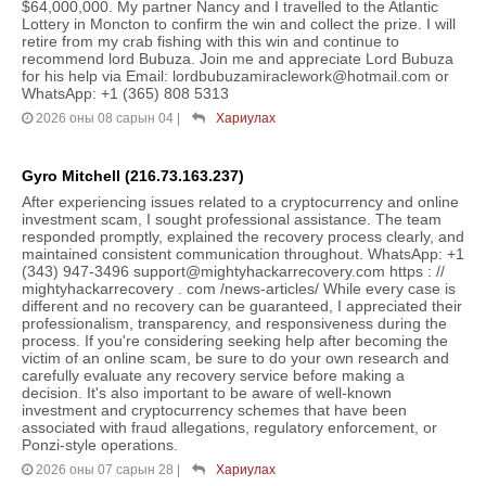
$64,000,000. My partner Nancy and I travelled to the Atlantic
Lottery in Moncton to confirm the win and collect the prize. I will
retire from my crab fishing with this win and continue to
recommend lord Bubuza. Join me and appreciate Lord Bubuza
for his help via Email: lordbubuzamiraclework@hotmail.com or
WhatsApp: +1 (365) 808 5313
2026 оны 08 сарын 04
|
Хариулах
Gyro Mitchell (216.73.163.237)
After experiencing issues related to a cryptocurrency and online
investment scam, I sought professional assistance. The team
responded promptly, explained the recovery process clearly, and
maintained consistent communication throughout. WhatsApp: +1
(343) 947-3496 support@mightyhackarrecovery.com https : //
mightyhackarrecovery . com /news-articles/ While every case is
different and no recovery can be guaranteed, I appreciated their
professionalism, transparency, and responsiveness during the
process. If you're considering seeking help after becoming the
victim of an online scam, be sure to do your own research and
carefully evaluate any recovery service before making a
decision. It's also important to be aware of well-known
investment and cryptocurrency schemes that have been
associated with fraud allegations, regulatory enforcement, or
Ponzi-style operations.
2026 оны 07 сарын 28
|
Хариулах