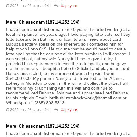
2026 оны 08 сарын 04
|
Хариулах
Merel Chiassonam (187.14.252.194)
I have been a crab fisherman for 40 years. I started working at a
local fish plant a few years ago. I love playing lotto bets, so I buy
lotto tickets often but find it difficult to win. I read about Lord
Bubuza's lottery spells on the internet, so I contacted him for
help to win Lotto 649. He told me that he would need to cast a
lotto spell so that he can reveal the lotto numbers I will choose. I
was sceptical, but my wife Nancy told me to give it a try. I
provided his requirements to cast the lotto spells, and he gave
me the numbers. I bought a Lotto 649 ticket and played as Lord
Bubuza instructed, to my surprise it was a big win. I won
$64,000,000. My partner Nancy and I travelled to the Atlantic
Lottery in Moncton to confirm the win and collect the prize. I will
retire from my crab fishing with this win and continue to
recommend lord Bubuza. Join me and appreciate Lord Bubuza
for his help via Email: lordbubuzamiraclework@hotmail.com or
WhatsApp: +1 (365) 808 5313
2026 оны 08 сарын 04
|
Хариулах
Merel Chiassonam (187.14.252.194)
I have been a crab fisherman for 40 years. I started working at a