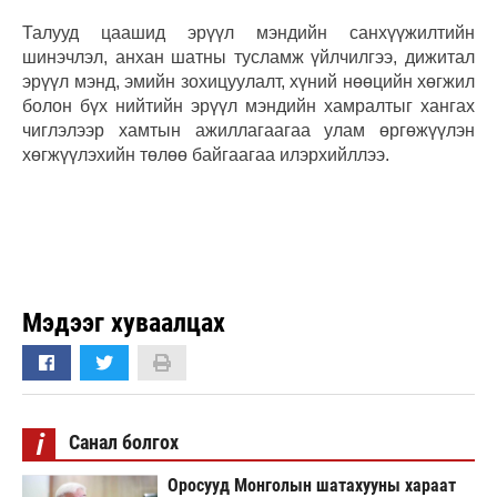
Талууд цаашид эрүүл мэндийн санхүүжилтийн
шинэчлэл, анхан шатны тусламж үйлчилгээ, дижитал
эрүүл мэнд, эмийн зохицуулалт, хүний нөөцийн хөгжил
болон бүх нийтийн эрүүл мэндийн хамралтыг хангах
чиглэлээр хамтын ажиллагаагаа улам өргөжүүлэн
хөгжүүлэхийн төлөө байгаагаа илэрхийллээ.
Мэдээг хуваалцах
i
Санал болгох
Оросууд Монголын шатахууны хараат