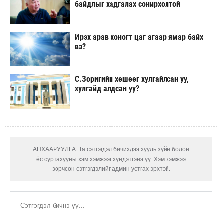
байдлыг хадгалах сонирхолтой
Ирэх арав хоногт цаг агаар ямар байх
вэ?
С.Зоригийн хөшөөг хулгайлсан уу,
хулгайд алдсан уу?
АНХААРУУЛГА: Та сэтгэгдэл бичихдээ хууль зүйн болон
ёс суртахууны хэм хэмжээг хүндэтгэнэ үү. Хэм хэмжээ
зөрчсөн сэтгэгдэлийг админ устгах эрхтэй.