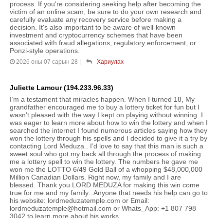
process. If you're considering seeking help after becoming the
victim of an online scam, be sure to do your own research and
carefully evaluate any recovery service before making a
decision. It's also important to be aware of well-known
investment and cryptocurrency schemes that have been
associated with fraud allegations, regulatory enforcement, or
Ponzi-style operations.
2026 оны 07 сарын 28
|
Хариулах
Juliette Lamour (194.233.96.33)
I’m a testament that miracles happen. When I turned 18, My
grandfather encouraged me to buy a lottery ticket for fun but I
wasn’t pleased with the way I kept on playing without winning. I
was eager to learn more about how to win the lottery and when I
searched the internet I found numerous articles saying how they
won the lottery through his spells and I decided to give it a try by
contacting Lord Meduza.. I’d love to say that this man is such a
sweet soul who got my back all through the process of making
me a lottery spell to win the lottery. The numbers he gave me
won me the LOTTO 6/49 Gold Ball of a whopping $48,000,000
Million Canadian Dollars. Right now, my family and I are
blessed. Thank you LORD MEDUZA for making this win come
true for me and my family.. Anyone that needs his help can go to
his website: lordmeduzatemple.com or Email:
lordmeduzatemple@hotmail.com or Whats_App: +1 807 798
3042 to learn more about his works.