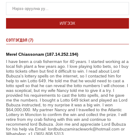
ИЛГЭЭХ
СЭТГЭГДЭЛ (7)
Merel Chiassonam (187.14.252.194)
I have been a crab fisherman for 40 years. I started working at a
local fish plant a few years ago. I love playing lotto bets, so I buy
lotto tickets often but find it difficult to win. I read about Lord
Bubuza's lottery spells on the internet, so I contacted him for
help to win Lotto 649. He told me that he would need to cast a
lotto spell so that he can reveal the lotto numbers I will choose. I
was sceptical, but my wife Nancy told me to give it a try. I
provided his requirements to cast the lotto spells, and he gave
me the numbers. I bought a Lotto 649 ticket and played as Lord
Bubuza instructed, to my surprise it was a big win. I won
$64,000,000. My partner Nancy and I travelled to the Atlantic
Lottery in Moncton to confirm the win and collect the prize. I will
retire from my crab fishing with this win and continue to
recommend lord Bubuza. Join me and appreciate Lord Bubuza
for his help via Email: lordbubuzamiraclework@hotmail.com or
WhatsApp: +1 (365) 808 5313