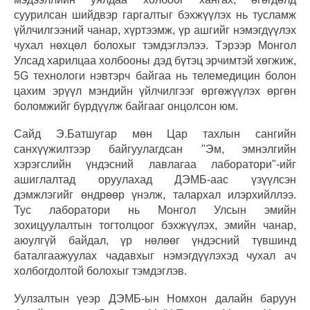
суурилсан шийдвэр гаргалтыг бэхжүүлэх нь тусламж
үйлчилгээний чанар, хүртээмж, үр ашгийг нэмэгдүүлэх
чухал нөхцөл болохыг тэмдэглэлээ. Тэрээр Монгол
Улсад харилцаа холбооны дэд бүтэц эрчимтэй хөгжиж,
5G технологи нэвтэрч байгаа нь телемедицин болон
цахим эрүүл мэндийн үйлчилгээг өргөжүүлэх өргөн
боломжийг бүрдүүлж байгааг онцолсон юм.
Сайд Э.Батшугар мөн Цар тахлын сангийн
санхүүжилтээр байгуулагдсан "Эм, эмнэлгийн
хэрэгслийн үндэсний лавлагаа лаборатори"-ийг
ашиглалтад оруулахад ДЭМБ-аас үзүүлсэн
дэмжлэгийг өндрөөр үнэлж, талархал илэрхийллээ.
Тус лаборатори нь Монгол Улсын эмийн
зохицуулалтын тогтолцоог бэхжүүлэх, эмийн чанар,
аюулгүй байдал, үр нөлөөг үндэсний түвшинд
баталгаажуулах чадавхыг нэмэгдүүлэхэд чухал ач
холбогдолтой болохыг тэмдэглэв.
Уулзалтын үеэр ДЭМБ-ын Номхон далайн баруун