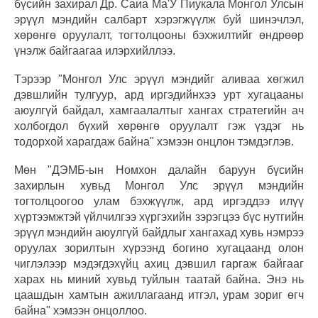
бүсийн захирал Др. Саиа Ма'У Пиукала Монгол Улсын
эрүүл мэндийн салбарт хэрэгжүүлж буй шинэчлэл,
хөрөнгө оруулалт, тогтолцооны бэхжилтийг өндрөөр
үнэлж байгаагаа илэрхийллээ.
Тэрээр "Монгол Улс эрүүл мэндийг аливаа хөгжил
дэвшлийн тулгуур, ард иргэдийнхээ урт хугацааны
аюулгүй байдал, хамгаалалтыг хангах стратегийн ач
холбогдол бүхий хөрөнгө оруулалт гэж үздэг нь
тодорхой харагдаж байна" хэмээн онцлон тэмдэглэв.
Мөн "ДЭМБ-ын Номхон далайн баруун бүсийн
захирлын хувьд Монгол Улс эрүүл мэндийн
тогтолцоогоо улам бэхжүүлж, ард иргэддээ илүү
хүртээмжтэй үйлчилгээ хүргэхийн зэрэгцээ бүс нутгийн
эрүүл мэндийн аюулгүй байдлыг хангахад хувь нэмрээ
оруулах зорилтын хүрээнд богино хугацаанд олон
чиглэлээр мэдэгдэхүйц ахиц дэвшил гаргаж байгааг
харах нь миний хувьд туйлын таатай байна. Энэ нь
цаашдын хамтын ажиллагаанд итгэл, урам зориг өгч
байна" хэмээн онцоллоо.