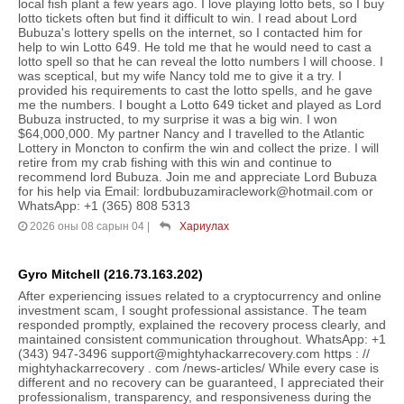
local fish plant a few years ago. I love playing lotto bets, so I buy
lotto tickets often but find it difficult to win. I read about Lord
Bubuza's lottery spells on the internet, so I contacted him for
help to win Lotto 649. He told me that he would need to cast a
lotto spell so that he can reveal the lotto numbers I will choose. I
was sceptical, but my wife Nancy told me to give it a try. I
provided his requirements to cast the lotto spells, and he gave
me the numbers. I bought a Lotto 649 ticket and played as Lord
Bubuza instructed, to my surprise it was a big win. I won
$64,000,000. My partner Nancy and I travelled to the Atlantic
Lottery in Moncton to confirm the win and collect the prize. I will
retire from my crab fishing with this win and continue to
recommend lord Bubuza. Join me and appreciate Lord Bubuza
for his help via Email: lordbubuzamiraclework@hotmail.com or
WhatsApp: +1 (365) 808 5313
2026 оны 08 сарын 04
|
Хариулах
Gyro Mitchell (216.73.163.202)
After experiencing issues related to a cryptocurrency and online
investment scam, I sought professional assistance. The team
responded promptly, explained the recovery process clearly, and
maintained consistent communication throughout. WhatsApp: +1
(343) 947-3496 support@mightyhackarrecovery.com https : //
mightyhackarrecovery . com /news-articles/ While every case is
different and no recovery can be guaranteed, I appreciated their
professionalism, transparency, and responsiveness during the