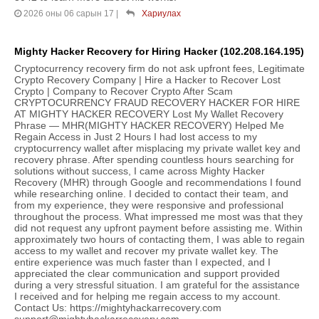
2026 оны 06 сарын 17
|
Хариулах
Mighty Hacker Recovery for Hiring Hacker (102.208.164.195)
Cryptocurrency recovery firm do not ask upfront fees, Legitimate
Crypto Recovery Company | Hire a Hacker to Recover Lost
Crypto | Company to Recover Crypto After Scam
CRYPTOCURRENCY FRAUD RECOVERY HACKER FOR HIRE
AT MIGHTY HACKER RECOVERY Lost My Wallet Recovery
Phrase — MHR(MIGHTY HACKER RECOVERY) Helped Me
Regain Access in Just 2 Hours I had lost access to my
cryptocurrency wallet after misplacing my private wallet key and
recovery phrase. After spending countless hours searching for
solutions without success, I came across Mighty Hacker
Recovery (MHR) through Google and recommendations I found
while researching online. I decided to contact their team, and
from my experience, they were responsive and professional
throughout the process. What impressed me most was that they
did not request any upfront payment before assisting me. Within
approximately two hours of contacting them, I was able to regain
access to my wallet and recover my private wallet key. The
entire experience was much faster than I expected, and I
appreciated the clear communication and support provided
during a very stressful situation. I am grateful for the assistance
I received and for helping me regain access to my account.
Contact Us: https://mightyhackarrecovery.com
support@mightyhackarrecovery.com