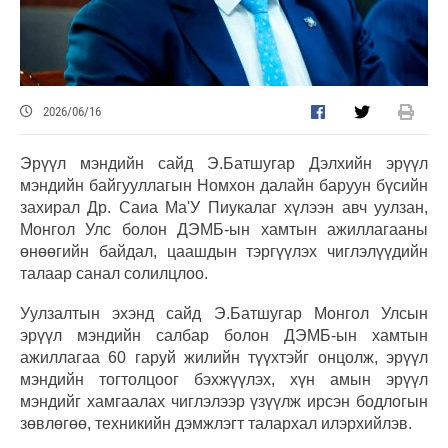
2026/06/16
Эрүүл мэндийн сайд Э.Батшугар Дэлхийн эрүүл
мэндийн байгууллагын Номхон далайн баруун бүсийн
захирал Др. Саиа Ма'У Пиукалаг хүлээн авч уулзан,
Монгол Улс болон ДЭМБ-ын хамтын ажиллагааны
өнөөгийн байдал, цаашдын тэргүүлэх чиглэлүүдийн
талаар санал солилцлоо.
Уулзалтын эхэнд сайд Э.Батшугар Монгол Улсын
эрүүл мэндийн салбар болон ДЭМБ-ын хамтын
ажиллагаа 60 гаруй жилийн түүхтэйг онцолж, эрүүл
мэндийн тогтолцоог бэхжүүлэх, хүн амын эрүүл
мэндийг хамгаалах чиглэлээр үзүүлж ирсэн бодлогын
зөвлөгөө, техникийн дэмжлэгт талархал илэрхийлэв.