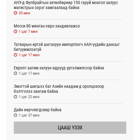
АНУ-д Фулбрайтын хөтөлбөрөөр 150 гаруй монгол залуус
магистрын зэрэг хамгаалаад байна
35 мин
Месси 80 мянган евро хандивлажээ
1 цаг 7 мин
Татварын өртэй шатахуун импортлогч ААН-үүдийн дансыг
битүүмжлэхгүй
1 цаг 17 мин
Европт аагим халуун өдрүүд үргэлжилсээр байна
1 цаг 17 мин
Эмэгтэй шигшээ баг Азийн наадам-д оролцохоор
бэлтгэлээ хангаж байна
1 цаг 22 мин
Дайн өөрчлөгдсөөр байна
1 цаг 37 мин
ЦААШ ҮЗЭХ