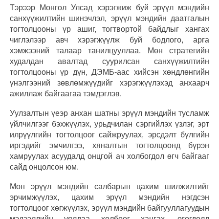
Тэрээр Монгол Улсад хэрэгжиж буй эрүүл мэндийн
санхүүжилтийн шинэчлэл, эрүүл мэндийн даатгалын
тогтолцооны үр ашиг, тогтвортой байдлыг хангах
чиглэлээр авч хэрэгжүүлж буй бодлого, арга
хэмжээний талаар танилцууллаа. Мөн стратегийн
худалдан авалтад суурилсан санхүүжилтийн
тогтолцооны үр дүн, ДЭМБ-аас хийсэн хөндлөнгийн
үнэлгээний зөвлөмжүүдийг хэрэгжүүлэхэд анхаарч
ажиллаж байгаагаа тэмдэглэв.
Уулзалтын үеэр анхан шатны эрүүл мэндийн тусламж
үйлчилгээг бэхжүүлэх, урьдчилан сэргийлэх үзлэг, эрт
илрүүлгийн тогтолцоог сайжруулах, эрсдэлт бүлгийн
иргэдийг эмчилгээ, хяналтын тогтолцоонд бүрэн
хамруулах асуудалд онцгой ач холбогдол өгч байгааг
сайд онцолсон юм.
Мөн эрүүл мэндийн салбарын цахим шилжилтийг
эрчимжүүлэх, цахим эрүүл мэндийн нэгдсэн
тогтолцоог хөгжүүлэх, эрүүл мэндийн байгууллагуудын
мэдээллийн уялдаа холбоог хангах, өгөгдөлд