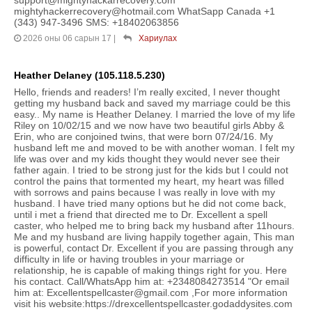
mightyhackerrecovery@hotmail.com WhatSapp Canada +1
(343) 947-3496 SMS: +18402063856
2026 оны 06 сарын 17
|
Хариулах
Heather Delaney (105.118.5.230)
Hello, friends and readers! I’m really excited, I never thought
getting my husband back and saved my marriage could be this
easy.. My name is Heather Delaney. I married the love of my life
Riley on 10/02/15 and we now have two beautiful girls Abby &
Erin, who are conjoined twins, that were born 07/24/16. My
husband left me and moved to be with another woman. I felt my
life was over and my kids thought they would never see their
father again. I tried to be strong just for the kids but I could not
control the pains that tormented my heart, my heart was filled
with sorrows and pains because I was really in love with my
husband. I have tried many options but he did not come back,
until i met a friend that directed me to Dr. Excellent a spell
caster, who helped me to bring back my husband after 11hours.
Me and my husband are living happily together again, This man
is powerful, contact Dr. Excellent if you are passing through any
difficulty in life or having troubles in your marriage or
relationship, he is capable of making things right for you. Here
his contact. Call/WhatsApp him at: +2348084273514 "Or email
him at: Excellentspellcaster@gmail.com ,For more information
visit his website:https://drexcellentspellcaster.godaddysites.com