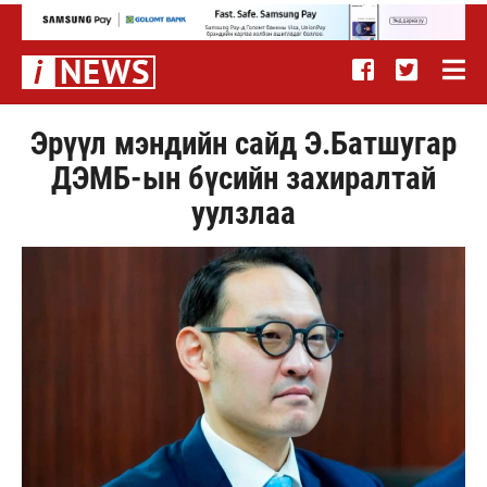
Эрүүл мэндийн сайд Э.Батшугар
ДЭМБ-ын бүсийн захиралтай
уулзлаа