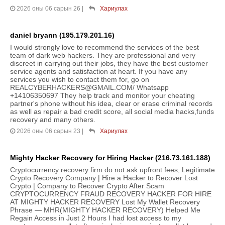
2026 оны 06 сарын 26
|
Хариулах
daniel bryann (195.179.201.16)
I would strongly love to recommend the services of the best
team of dark web hackers. They are professional and very
discreet in carrying out their jobs, they have the best customer
service agents and satisfaction at heart. If you have any
services you wish to contact them for, go on
REALCYBERHACKERS@GMAIL.COM/ Whatsapp
+14106350697 They help track and monitor your cheating
partner's phone without his idea, clear or erase criminal records
as well as repair a bad credit score, all social media hacks,funds
recovery and many others.
2026 оны 06 сарын 23
|
Хариулах
Mighty Hacker Recovery for Hiring Hacker (216.73.161.188)
Cryptocurrency recovery firm do not ask upfront fees, Legitimate
Crypto Recovery Company | Hire a Hacker to Recover Lost
Crypto | Company to Recover Crypto After Scam
CRYPTOCURRENCY FRAUD RECOVERY HACKER FOR HIRE
AT MIGHTY HACKER RECOVERY Lost My Wallet Recovery
Phrase — MHR(MIGHTY HACKER RECOVERY) Helped Me
Regain Access in Just 2 Hours I had lost access to my