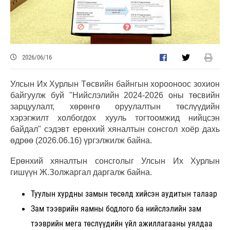
2026/06/16
Улсын Их Хурлын Төсвийн байнгын хорооноос зохион
байгуулж буй "Нийслэлийн 2024-2026 оны төсвийн
зарцуулалт, хөрөнгө оруулалтын төслүүдийн
хэрэгжилт холбогдох хууль тогтоомжид нийцсэн
байдал" сэдэвт ерөнхий хяналтын сонсгол хоёр дахь
өдрөө (2026.06.16) үргэлжилж байна.
Ерөнхий хяналтын сонсголыг Улсын Их Хурлын
гишүүн Ж.Золжаргал даргалж байна.
Туулын хурдны замын төсөлд хийсэн аудитын талаар
Зам тээврийн яамны бодлого ба нийслэлийн зам
тээврийн мега төслүүдийн үйл ажиллагааны уялдаа