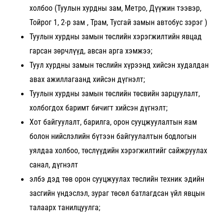
холбоо (Туулын хурдны зам, Метро, Дүүжин тээвэр,
Тойрог 1, 2-р зам , Трам, Тусгай замын автобус зэрэг )
Туулын хурдны замын төслийн хэрэгжилтийн явцад
гарсан зөрчлүүд, авсан арга хэмжээ;
Туул хурдны замын төслийн хүрээнд хийсэн худалдан
авах ажиллагаанд хийсэн дүгнэлт;
Туулын хурдны замын төслийн төсвийн зарцуулалт,
холбогдох баримт бичигт хийсэн дүгнэлт;
Хот байгуулалт, барилга, орон сууцжуулалтын яам
болон нийслэлийн бүтээн байгуулалтын бодлогын
уялдаа холбоо, төслүүдийн хэрэгжилтийг сайжруулах
санал, дүгнэлт
элбэ дэд төв орон сууцжуулах төслийн техник эдийн
засгийн үндэслэл, зураг төсөл батлагдсан үйл явцын
талаарх танилцуулга;