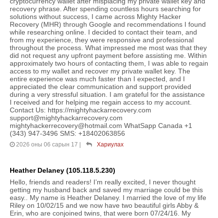
cryptocurrency wallet after misplacing my private wallet key and
recovery phrase. After spending countless hours searching for
solutions without success, I came across Mighty Hacker
Recovery (MHR) through Google and recommendations I found
while researching online. I decided to contact their team, and
from my experience, they were responsive and professional
throughout the process. What impressed me most was that they
did not request any upfront payment before assisting me. Within
approximately two hours of contacting them, I was able to regain
access to my wallet and recover my private wallet key. The
entire experience was much faster than I expected, and I
appreciated the clear communication and support provided
during a very stressful situation. I am grateful for the assistance
I received and for helping me regain access to my account.
Contact Us: https://mightyhackarrecovery.com
support@mightyhackarrecovery.com
mightyhackerrecovery@hotmail.com WhatSapp Canada +1
(343) 947-3496 SMS: +18402063856
2026 оны 06 сарын 17
|
Хариулах
Heather Delaney (105.118.5.230)
Hello, friends and readers! I’m really excited, I never thought
getting my husband back and saved my marriage could be this
easy.. My name is Heather Delaney. I married the love of my life
Riley on 10/02/15 and we now have two beautiful girls Abby &
Erin, who are conjoined twins, that were born 07/24/16. My