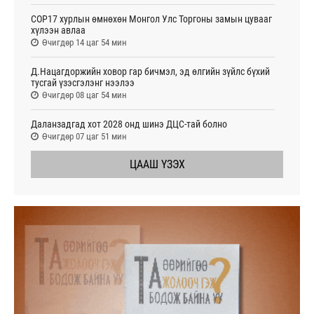
COP17 хурлын өмнөхөн Монгол Улс Торгоны замын цувааг
хүлээн авлаа
Өчигдөр 14 цаг 54 мин
Д.Нацагдоржийн ховор гар бичмэл, эд өлгийн зүйлс бүхий
тусгай үзэсгэлэнг нээлээ
Өчигдөр 08 цаг 54 мин
Даланзадгад хот 2028 онд шинэ ДЦС-тай болно
Өчигдөр 07 цаг 51 мин
ЦААШ ҮЗЭХ