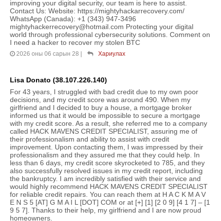
improving your digital security, our team is here to assist.
Contact Us: Website: https://mightyhackarrecovery.com/
WhatsApp (Canada): +1 (343) 947-3496
mightyhackerrecovery@hotmail.com Protecting your digital
world through professional cybersecurity solutions. Comment on
I need a hacker to recover my stolen BTC
2026 оны 06 сарын 28
|
Хариулах
Lisa Donato (38.107.226.140)
For 43 years, I struggled with bad credit due to my own poor
decisions, and my credit score was around 490. When my
girlfriend and I decided to buy a house, a mortgage broker
informed us that it would be impossible to secure a mortgage
with my credit score. As a result, she referred me to a company
called HACK MAVENS CREDIT SPECIALIST, assuring me of
their professionalism and ability to assist with credit
improvement. Upon contacting them, I was impressed by their
professionalism and they assured me that they could help. In
less than 6 days, my credit score skyrocketed to 785, and they
also successfully resolved issues in my credit report, including
the bankruptcy. I am incredibly satisfied with their service and
would highly recommend HACK MAVENS CREDIT SPECIALIST
for reliable credit repairs. You can reach them at H A C K M A V
E N S 5 [AT] G M A I L [DOT] COM or at [+] [1] [2 0 9] [4 1 7] – [1
9 5 7]. Thanks to their help, my girlfriend and I are now proud
homeowners.