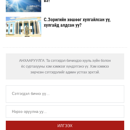
вэ?
С.Зоригийн хөшөөг хулгайлсан уу,
хулгайд алдсан уу?
АНХААРУУЛГА: Та сэтгэгдэл бичихдээ хууль зүйн болон
ёс суртахууны хэм хэмжээг хүндэтгэнэ үү. Хэм хэмжээ
зөрчсөн сэтгэгдэлийг админ устгах эрхтэй.
ИЛГЭЭХ