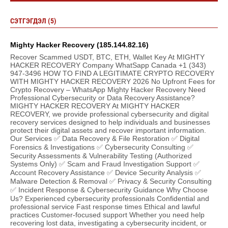
СЭТГЭГДЭЛ (5)
Mighty Hacker Recovery (185.144.82.16)
Recover Scammed USDT, BTC, ETH, Wallet Key At MIGHTY
HACKER RECOVERY Company WhatSapp Canada +1 (343)
947-3496 HOW TO FIND A LEGITIMATE CRYPTO RECOVERY
WITH MIGHTY HACKER RECOVERY 2026 No Upfront Fees for
Crypto Recovery – WhatsApp Mighty Hacker Recovery Need
Professional Cybersecurity or Data Recovery Assistance?
MIGHTY HACKER RECOVERY At MIGHTY HACKER
RECOVERY, we provide professional cybersecurity and digital
recovery services designed to help individuals and businesses
protect their digital assets and recover important information.
Our Services ✅ Data Recovery & File Restoration ✅ Digital
Forensics & Investigations ✅ Cybersecurity Consulting ✅
Security Assessments & Vulnerability Testing (Authorized
Systems Only) ✅ Scam and Fraud Investigation Support ✅
Account Recovery Assistance ✅ Device Security Analysis ✅
Malware Detection & Removal ✅ Privacy & Security Consulting
✅ Incident Response & Cybersecurity Guidance Why Choose
Us? Experienced cybersecurity professionals Confidential and
professional service Fast response times Ethical and lawful
practices Customer-focused support Whether you need help
recovering lost data, investigating a cybersecurity incident, or