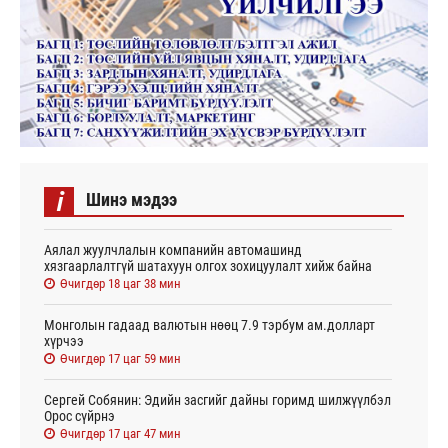
i
Шинэ мэдээ
Аялал жуулчлалын компанийн автомашинд
хязгаарлалтгүй шатахуун олгох зохицуулалт хийж байна
Өчигдөр 18 цаг 38 мин
Монголын гадаад валютын нөөц 7.9 тэрбум ам.долларт
хүрчээ
Өчигдөр 17 цаг 59 мин
Сергей Собянин: Эдийн засгийг дайны горимд шилжүүлбэл
Орос сүйрнэ
Өчигдөр 17 цаг 47 мин