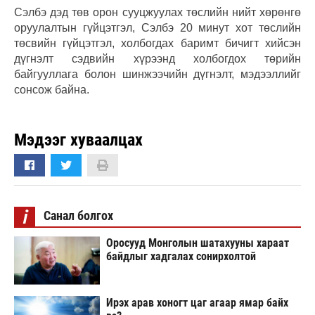
Сэлбэ дэд төв орон сууцжуулах төслийн нийт хөрөнгө
оруулалтын гүйцэтгэл, Сэлбэ 20 минут хот төслийн
төсвийн гүйцэтгэл, холбогдах баримт бичигт хийсэн
дүгнэлт сэдвийн хүрээнд холбогдох төрийн
байгууллага болон шинжээчийн дүгнэлт, мэдээллийг
сонсож байна.
Мэдээг хуваалцах
i
Санал болгох
Оросууд Монголын шатахууны хараат
байдлыг хадгалах сонирхолтой
Ирэх арав хоногт цаг агаар ямар байх