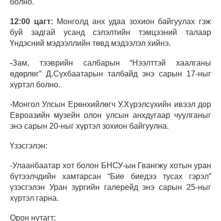
болно.
12:00 цагт:
Монголд анх удаа зохион байгуулах гэж
буй задгай усанд сэлэлтийн тэмцээний талаар
Үндэсний мэдээллийн төвд мэдээлэл хийнэ.
-
Зам, тээврийн салбарын “Нээлттэй хаалганы
өдөрлөг” Д.Сүхбаатарын талбайд энэ сарын 17-ныг
хүртэл болно.
-Монгол Улсын Ерөнхийлөгч У.Хүрэлсүхийн ивээл дор
Евроазийн музейн олон улсын анхдугаар чуулганыг
энэ сарын 20-ныг хүртэл зохион байгуулна.
Үзэсгэлэн:
-Улаанбаатар хот болон БНСУ-ын Гвангжу хотын уран
бүтээлчдийн хамтарсан “Бие биедээ тусах гэрэл”
үзэсгэлэн Уран зургийн галерейд энэ сарын 25-ныг
хүртэл гарна.
Орон нутагт: