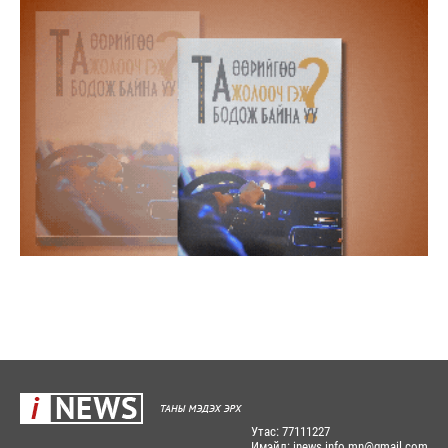
Утас: 77111227
Имэйл: inews.info.mn@gmail.com