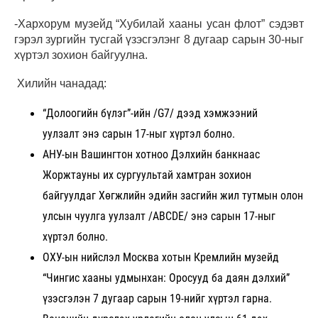
-Хархорум музейд “Хубилай хааны усан флот” сэдэвт
гэрэл зургийн тусгай үзэсгэлэнг 8 дугаар сарын 30-ныг
хүртэл зохион байгуулна.
Хилийн чанадад:
“Долоогийн бүлэг”-ийн /G7/ дээд хэмжээний
уулзалт энэ сарын 17-ныг хүртэл болно.
АНУ-ын Вашингтон хотноо Дэлхийн банкнаас
Жоржтауны их сургуультай хамтран зохион
байгуулдаг Хөгжлийн эдийн засгийн жил тутмын олон
улсын чуулга уулзалт /ABCDE/ энэ сарын 17-ныг
хүртэл болно.
ОХУ-ын нийслэл Москва хотын Кремлийн музейд
“Чингис хааны удмынхан: Оросууд ба даян дэлхий”
үзэсгэлэн 7 дугаар сарын 19-нийг хүртэл гарна.