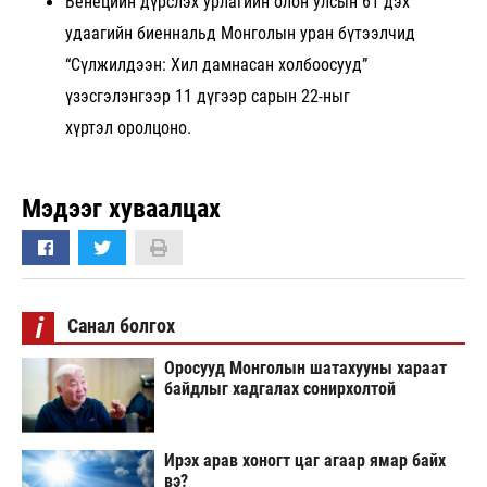
Венецийн дүрслэх урлагийн олон улсын 61 дэх
удаагийн биеннальд Монголын уран бүтээлчид
“Сүлжилдээн: Хил дамнасан холбоосууд”
үзэсгэлэнгээр 11 дүгээр сарын 22-ныг
хүртэл оролцоно.
Мэдээг хуваалцах
i
Санал болгох
Оросууд Монголын шатахууны хараат
байдлыг хадгалах сонирхолтой
Ирэх арав хоногт цаг агаар ямар байх
вэ?