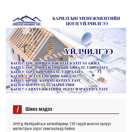
i
Шинэ мэдээ
АНУ-д Фулбрайтын хөтөлбөрөөр 150 гаруй монгол залуус
магистрын зэрэг хамгаалаад байна