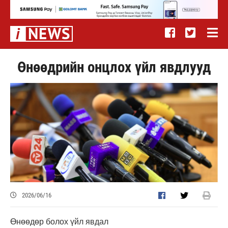
Өнөөдрийн онцлох үйл явдлууд
2026/06/16
Өнөөдөр болох үйл явдал