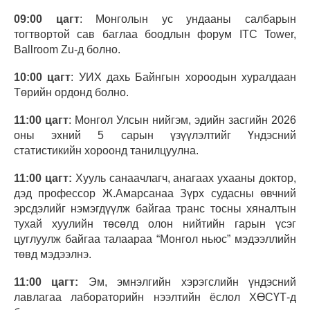
09:00
цагт
: Монголын ус ундааны салбарын
тогтвортой сав баглаа боодлын форум ITC Tower,
Ballroom Zu-д болно.
10:00 цагт
: УИХ дахь Байнгын хороодын хуралдаан
Төрийн ордонд болно.
11:00 цагт
: Монгол Улсын нийгэм, эдийн засгийн 2026
оны эхний 5 сарын үзүүлэлтийг Үндэсний
статистикийн хороонд танилцуулна.
11:00 цагт:
Хууль санаачлагч, анагаах ухааны доктор,
дэд профессор Ж.Амарсанаа Зүрх судасны өвчний
эрсдэлийг нэмэгдүүлж байгаа транс тосны хяналтын
тухай хуулийн төсөлд олон нийтийн гарын үсэг
цуглуулж байгаа талаараа “Монгол ньюс” мэдээллийн
төвд мэдээлнэ.
11:00 цагт:
Эм, эмнэлгийн хэрэгслийн үндэсний
лавлагаа лабораторийн нээлтийн ёслол ХӨСҮТ-д