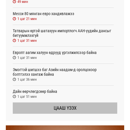
49 мин
Месси 80 мянган евро хандивлажээ
1 цаг 21 мин
Татварын өртэй шатахуун импортлогч ААН-үүдийн дансыг
битүүмжлэхгүй
1 цаг 31 мин
Европт аагим халуун өдрүүд үргэлжилсээр байна
1 цаг 31 мин
Эмэгтэй шигшээ баг Азийн наадам-д оролцохоор
бэлтгэлээ хангаж байна
1 цаг 36 мин
Дайн өөрчлөгдсөөр байна
1 цаг 51 мин
ЦААШ ҮЗЭХ