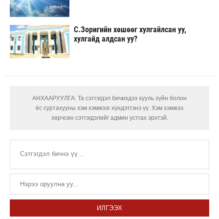
С.Зоригийн хөшөөг хулгайлсан уу,
хулгайд алдсан уу?
АНХААРУУЛГА: Та сэтгэгдэл бичихдээ хууль зүйн болон
ёс суртахууны хэм хэмжээг хүндэтгэнэ үү. Хэм хэмжээ
зөрчсөн сэтгэгдэлийг админ устгах эрхтэй.
ИЛГЭЭХ