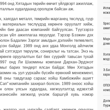
1994 онд Хятадын төрийн өмчит үйлдвэрт ажиллаж,
Ур
Испа
еталлын худалдаанд оролцож байсан аж.
өсж
Шейх
зарл
 хаягдал металл, төмрийн марганец төслүүд, гүүр
Ур
Spac
н материалын төслүүдэд хөрөнгө оруулалт хийж,
ажи
ийн бие даасан компанийг байгуулсан. Түүгээрээ
Орон
арсан үйл ажиллагаа явуулдаг. Тэрээр Бээжин дэх
тарв
Маро
болон Бадалин Зэрлэг амьтдын дэлхийн төлөвлөлт,
Ур
дэмж
цсон байдаг. 1989 онд анх удаа Монголд айлчилж
Боло
й сэтгэгдэл төрүүлж, сонирхлыг нь татсан. Энэ нь
Хэлэ
олон
өрөнгө оруулалтын бат бөх суурийг тавьсан тухай
сана
мэд
1997 онд Ли Шаомины компани Дархан-Эрдэнэт
Ур
амыг барих тендерт ялсан байдаг. Мөн Хятадын
Э.Ба
Шаомин нь уул уурхайн бүсийн ерөнхий менежмент,
Найм
хара
10,0
08 оны тавдугаар сараас хойш Камбожийн ашигт
Ур
Сап” компанийн захирал болсон. 1989 оноос хойш
ОПЕК
н олон улсын худалдаа, хөгжүүлэлтэд идэвхтэй
нэмэ
Худа
бизнесийн хөгжилд үнэлж баршгүй хувь нэмэр
өрий
Ур
Дэлх
Пурж
ь жилдээ уул уурхайн салбарт хөрөнгө оруулан
АНУ-