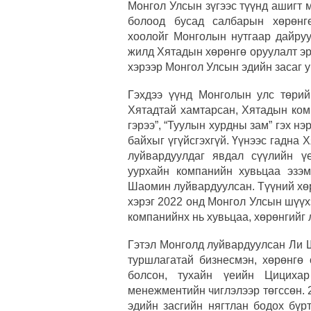
Монгол Улсын зүгээс түүнд ашигт м
болоод бусад салбарын хөрөнгө
хоолойг Монголын нутгаар дайруу
жилд Хятадын хөрөнгө оруулалт эрс
хэрээр Монгол Улсын эдийн засаг 
Гэхдээ үүнд Монголын улс төрий
Хятадтай хамтарсан, Хятадын ком
гэрээ”, “Туулын хурдны зам” гэх н
байхыг үгүйсгэхгүй. Үүнээс гадна
луйвардуулдаг явдал сүүлийн ү
уурхайн компанийн хувьцаа эзэ
Шаомин луйвардуулсан. Түүний хөр
хэрэг 2022 онд Монгол Улсын шүүх
компанийнх нь хувьцаа, хөрөнгийг 
Гэтэл Монголд луйвардуулсан Ли 
туршлагатай бизнесмэн, хөрөнгө 
болсон, тухайн үеийн Цицихар
менежментийн чиглэлээр төгссөн. 
эдийн засгийн нягтлан бодох бүр