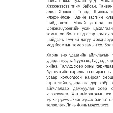
байсан юм. Тухайн үед “Манай
Хэзээнээсээ тийм байсан. Тайван
адил Хонконг, Төвөд, Шинжаан
илэрхийлсэн. Эдийн засгийн ху
шийдэгдсэн. Манай дотоод то
Эрдэнэбүрэнгийн усан цахилгаа
замын холболт гээд асар том ач 
шийдсэн. Түүний дагуу Эрдэнэбүр
мод боомтын төмөр замын холболты
Харин энэ удаагийн айлчлалын 
удирдлагуудтай уулзаж, Гадаад ха
хийнэ. Талууд хоёр орны харилца
бүс нутгийн харилцан сонирхсон а
усаар холбогдсон найрсаг хөрш
стратегийн удирдлага дор хоёр 
айлчлалаар дамжуулан хоёр о
хэрэгжүүлж, Хятад-Монголын иж 
түлхэц үзүүлэхийг хүсэж байна” 
төлөөлөгч Линь Жянь мэдээлжээ.