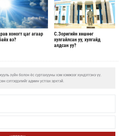
рав хоногт цаг агаар
С.Зоригийн хөшөөг
байх вэ?
хулгайлсан уу, хулгайд
алдсан уу?
ууль зүйн болон ёс суртахууны хэм хэмжээг хүндэтгэнэ үү.
өн сэтгэгдэлийг админ устгах эрхтэй.