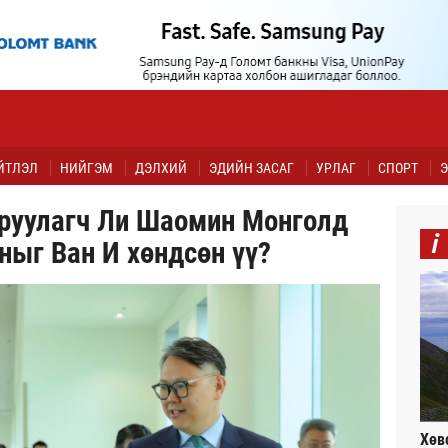
ЙТЛЭЛ
НИЙГЭМ
ДЭЛХИЙ
ЭДИЙН ЗАСАГ
УРЛАГ
СПОРТ
Э
оруулагч Ли Шаомин Монголд
i
ныг Ван И хөндсөн үү?
Хөв