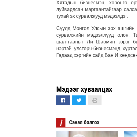
Хятадын бизнесмэн, хөрөнгө ор
луйвардсан маргаантайгаар салса
тухай эх сурвалжууд мэдээлдэг.
Сүүлд Монгол Улсын эрх ашгийн т
сурвалжийн мэдээллүүд олон. Т
шалтгааныг Ли Шаомин зэрэг би
нэртэй улстөрч-бизнесмэнд хүртэ
Гадаад хэргийн сайд Ван И хөндсө
Мэдээг хуваалцах
i
Санал болгох