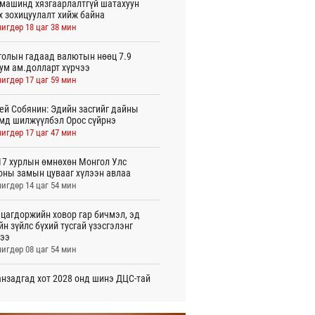
машинд хязгаарлалтгүй шатахуун
х зохицуулалт хийж байна
игдөр 18 цаг 38 мин
олын гадаад валютын нөөц 7.9
ум ам.долларт хүрчээ
игдөр 17 цаг 59 мин
ей Собянин: Эдийн засгийг дайны
мд шилжүүлбэл Орос сүйрнэ
игдөр 17 цаг 47 мин
7 хурлын өмнөхөн Монгол Улс
оны замын цувааг хүлээн авлаа
игдөр 14 цаг 54 мин
цагдоржийн ховор гар бичмэл, эд
йн зүйлс бүхий тусгай үзэсгэлэнг
ээ
игдөр 08 цаг 54 мин
нзадгад хот 2028 онд шинэ ДЦС-тай
о
игдөр 07 цаг 51 мин