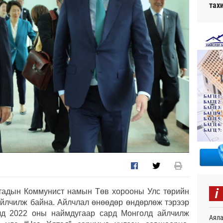
тах
i
ятадын Коммунист намын Төв хорооны Улс төрийн
йлчилж байна. Айлчлал өнөөдөр өндөрлөж тэрээр
үлд 2022 оны наймдугаар сард Монголд айлчилж
Аяла