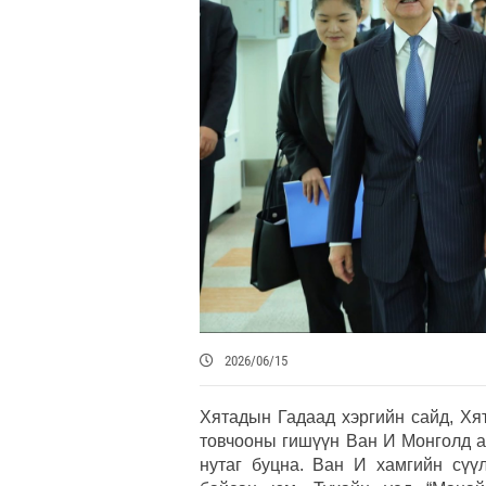
2026/06/15
Хятадын Гадаад хэргийн сайд, Х
товчооны гишүүн Ван И Монголд а
нутаг буцна. Ван И хамгийн сү