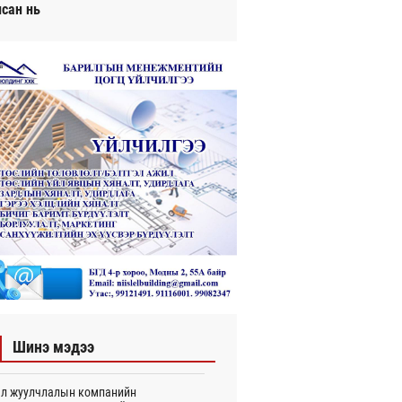
исан нь
Шинэ мэдээ
л жуулчлалын компанийн