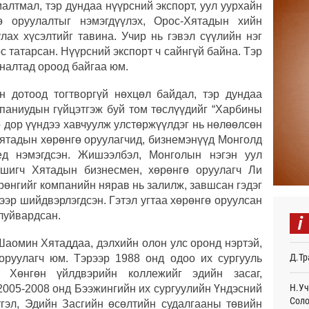
алтмал, тэр дундаа нүүрсний экспорт, уул уурхайн
Авто
 оруулалтыг нэмэгдүүлэх, Орос-Хятадын хийн
тоог
лах хүсэлтийг тавина. Учир нь гэвэл сүүлийн нэг
авна
Өч
 татарсан. Нүүрсний экспорт ч сайнгүй байна. Тэр
уналтад ороод байгаа юм.
Р.Да
орло
н дотоод тогтворгүй нөхцөл байдал, тэр дундаа
Өч
паниудын гүйцэтгэж буй том төслүүдийг “Харбины
эр дор үүндээ хавчуулж улстөржүүлдэг нь нөлөөлсөн
Улаа
 Хятадын хөрөнгө оруулагчид, бизнемэнүүд Монголд
Өч
ед нэмэгдсэн. Жишээлбэл, Монголын нэгэн уул
мшигч Хятадын бизнесмен, хөрөнгө оруулагч Ли
СОР1
дипл
өнгийг компанийн нярав нь залилж, завшсан гэдэг
тэрг
ээр шийдвэрлэгдсэн. Гэтэл угтаа хөрөнгө оруулсан
Ур
луйвардсан.
i
“Дүр
Шаомин Хятаддаа, дэлхийн олон улс оронд нэртэй,
үзэс
Д.Тр
Ур
оруулагч юм. Тэрээр 1988 онд одоо их сургууль
 Хөнгөн үйлдвэрийн коллежийг эдийн засаг,
Энэ 
Н.Уч
2005-2008 онд Бээжингийн их сургуулийн Үндэсний
505.
Соло
тгэл, Эдийн Засгийн өсөлтийн судалгааны төвийн
мянг