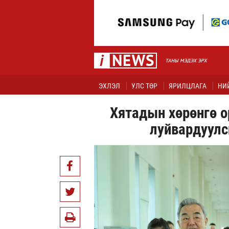
ЭХЛЭЛ
УЛС ТӨР
ЯРИЛЦЛАГА
НИ
Хятадын хөрөнгө 
луйвардуулс