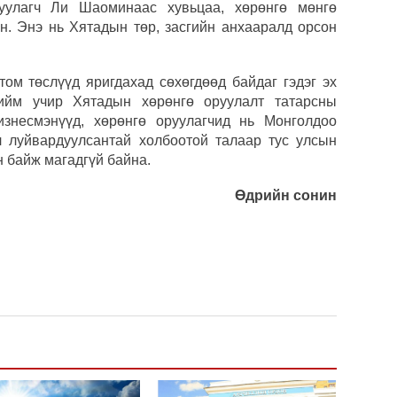
уулагч Ли Шаоминаас хувьцаа, хөрөнгө мөнгө
н. Энэ нь Хятадын төр, засгийн анхааралд орсон
COP1
сург
ом төслүүд яригдахад сөхөгдөөд байдаг гэдэг эх
Хөшс
ийм учир Хятадын хөрөнгө оруулалт татарсны
знесмэнүүд, хөрөнгө оруулагчид нь Монголдоо
Авто
л луйвардуулсантай холбоотой талаар тус улсын
татв
н байж магадгүй байна.
Өдрийн сонин