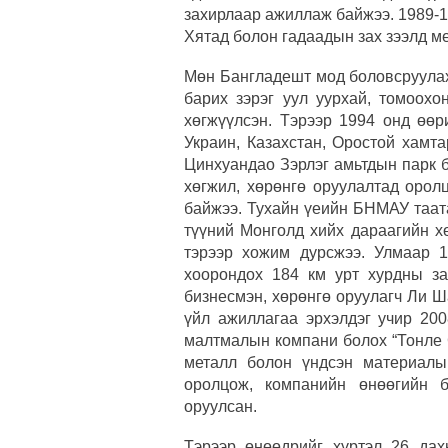
захирлаар ажиллаж байжээ. 1989-
Хятад болон гадаадын зах зээлд м
Мөн Бангладешт мод боловсруулах,
барих зэрэг уул уурхай, томоохо
хөгжүүлсэн. Тэрээр 1994 онд өөр
Украин, Казахстан, Оростой хамт
Цинхуандао Зэрлэг амьтдын парк 
хөгжил, хөрөнгө оруулалтад орол
байжээ. Тухайн үеийн БНМАУ таата
түүний Монголд хийх дараагийн х
тэрээр хожим дурсжээ. Улмаар 
хоорондох 184 км урт хурдны з
бизнесмэн, хөрөнгө оруулагч Ли 
үйл ажиллагаа эрхэлдэг учир 20
малтмалын компани болох “Тонле 
металл болон үндсэн материалы
оролцож, компанийн өнөөгийн 
оруулсан.
Тэрээр өнөөдрийг хүртэл 26 дах