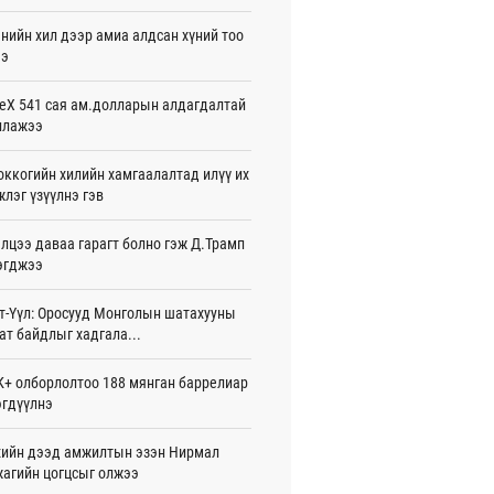
жигдар 16 цаг 01 мин
нийн хил дээр амиа алдсан хүний тоо
ээ
 Хасина Бангладешт эргэн ирэхээ
ав
жигдар 15 цаг 58 мин
eX 541 сая ам.долларын алдагдалтай
ллажээ
 нутагт жил бүр 500-700 толгой
агыг сэлгэн нутагшуулж байна
ккогийн хилийн хамгаалалтад илүү их
жигдар 15 цаг 54 мин
лэг үзүүлнэ гэв
всролын салбарын хөгжлийг дэмжих
лцээ даваа гарагт болно гэж Д.Трамп
 улсын хамтын ажиллагааны талаар
л солилцов
эгджээ
жигдар 15 цаг 50 мин
т-Үүл: Оросууд Монголын шатахууны
дугаар сард Сүхбаатар боомтоор
ат байдлыг хадгала...
17 тонн Аи-92 автобензин импортолжээ
жигдар 15 цаг 40 мин
+ олборлолтоо 188 мянган баррелиар
гдүүлнэ
лдагч Н.Амарзаяа: 32 хуудастай
н дэвтэр долоо хоногт л дүүрдэг
жигдар 15 цаг 31 мин
ийн дээд амжилтын эзэн Нирмал
агийн цогцсыг олжээ
д Фулбрайтын хөтөлбөрөөр 150 гаруй