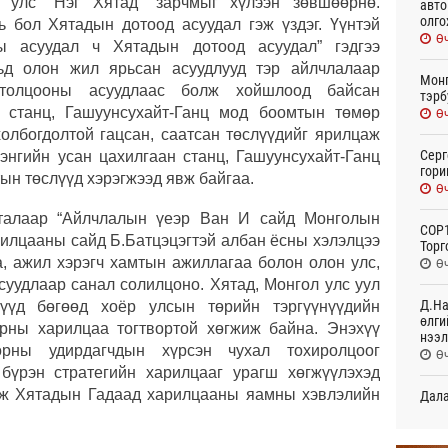
 улс “Нэг Хятад” зарчмыг хүлээн зөвшөөрнө.
авто
олго
ь бол Хятадын дотоод асуудал гэж үздэг. Үүнтэй
Өч
ы асуудал ч Хятадын дотоод асуудал” гэдгээ
вьд олон жил ярьсан асуудлууд тэр айлчлалаар
Монг
гтолцооны асуудлаас болж хойшлоод байсан
тэрб
н станц, Гашуунсухайт-Ганц мод боомтын төмөр
Өч
холбогдолтой гацсан, саатсан төслүүдийг ярилцаж
Серг
энгийн усан цахилгаан станц, Гашуунсухайт-Ганц
гори
н төслүүд хэрэгжээд явж байгаа.
Өч
талаар “Айлчлалын үеэр Ван И сайд Монголын
COP1
рилцааны сайд Б.Батцэцэгтэй албан ёсны хэлэлцээ
Торг
а, ажил хэрэгч хамтын ажиллагаа болон олон улс,
Өч
суудлаар санал солилцоно. Хятад, Монгол улс уул
Д.На
үүд бөгөөд хоёр улсын төрийн тэргүүнүүдийн
өлги
орны харилцаа тогтвортой хөгжиж байна. Энэхүү
нээл
рны удирдагчдын хүрсэн чухал тохиролцоог
Өч
бүрэн стратегийн харилцааг урагш хөгжүүлэхэд
гэж Хятадын Гадаад харилцааны яамны хэвлэлийн
Дала
болн
Өч