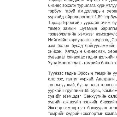
бизнес эрхэлж туршлага хуримтлуу
тэрбум гаруй ам.долларын хөрө
уурхайд ойролцоогоор 1.89 тэрбу
Тэрээр Ерөөгийн уурхайн ачиж бу
төмөр замын шугамын барилгы
тээвэрлэлтийн хэмжээг нэмэгдүүл
Нийгмийн хариуцлагын хүрээнд Сэл
зам болон бусад байгууламжийн 
хийсэн. Хятадын бизнесмэн, хөр
хувьцааг хянахаас гадна дэлхийн 
Үүнд Монгол дахь төмрийн болон зэ
Түүнээс гадна Оросын төмрийн уу
алт, зэс, гантиг уурхай, Австрали 
тооны уурхай, бусад олон тооны н
уурхайн группийн 68 хувь, Камбож
хувийг эзэмшдэг. Санхүүгийн сал
хувийн аж ахуйн нэгжийн биржийн
Экспорт-импортын банкуудад хөр
төмрийн хүдрийн экспортын компа