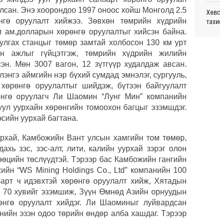
монг
лсан. Энэ хоорондоо 1997 оноос хойш Монголд 2.5
Хөвс
хамг
нгө оруулалт хийжээ. Зөвхөн төмрийн хүдрийн
тахи
Ур
м ам.долларын хөрөнгө оруулалтыг хийсэн байна.
улгах станцыг төмөр замтай холбосон 130 км урт
Аун 
Месс
нийг
н ажлыг гүйцэтгэж, төмрийн хүдрийн жилийн
Ур
сэн. Мөн 3007 вагон, 12 зүтгүүр худалдаж авсан.
Татв
УИХ,
энгэ аймгийн нэр бүхий сумдад эмнэлэг, сургууль,
үүди
хөрөнгө оруулалтыг шийдэж, бүтээн байгуулалт
Ур
Шата
өнгө оруулагч Ли Шаомин “Лунг Мин” компанийн
хува
уул уурхайн хөрөнгийн томоохон багцыг эзэмшдэг.
сийн уурхай багтана.
“Эрх
рхай, Камбожийн Вант улсын хамгийн том төмөр,
дахь зэс, зэс-алт, лити, калийн уурхай зэрэг олон
Даян
Д.Ан
өөцийн төслүүдтэй. Тэрээр бас Камбожийн гангийн
ийн “WS Mining Holdings Co., Ltd” компанийн 100
Хөрө
барт ч идэвхтэй хөрөнгө оруулалт хийж, Хятадын
зээл
 70 хувийг эзэмшиж, Зүүн Өмнөд Азийн орнуудын
өнгө оруулалт хийдэг. Ли Шаоминыг луйвардсан
Олон
нийн эзэн одоо төрийн өндөр алба хашдаг. Тэрээр
олим