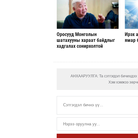
Оросууд Монголын
Ирэх а
шатахууны хараат байдлыг
ямар 
хадгалах сонирхолтой
АНХААРУУЛГА: Та сэтгэгдэл бичихдээ х
Хэм хэмжээ зөрчс