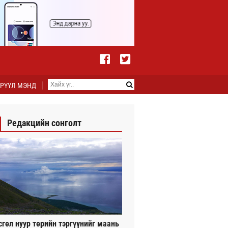
РҮҮЛ МЭНД
Редакцийн сонголт
сгөл нуур төрийн тэргүүнийг маань