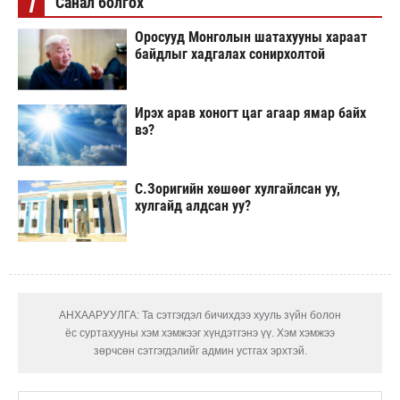
i
Санал болгох
Оросууд Монголын шатахууны хараат
байдлыг хадгалах сонирхолтой
Ирэх арав хоногт цаг агаар ямар байх
вэ?
С.Зоригийн хөшөөг хулгайлсан уу,
хулгайд алдсан уу?
АНХААРУУЛГА: Та сэтгэгдэл бичихдээ хууль зүйн болон
ёс суртахууны хэм хэмжээг хүндэтгэнэ үү. Хэм хэмжээ
зөрчсөн сэтгэгдэлийг админ устгах эрхтэй.