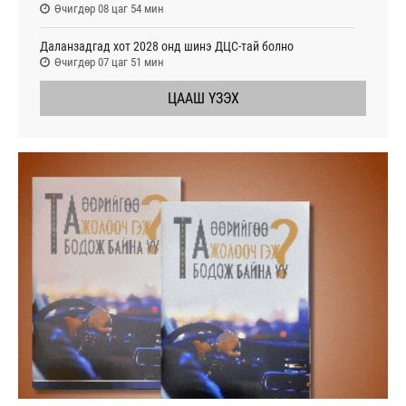
Өчигдөр 08 цаг 54 мин
Даланзадгад хот 2028 онд шинэ ДЦС-тай болно
Өчигдөр 07 цаг 51 мин
ЦААШ ҮЗЭХ