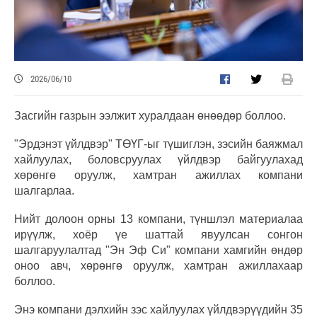
2026/06/10
Засгийн газрын ээлжит хуралдаан өнөөдөр боллоо.
"Эрдэнэт үйлдвэр" ТӨҮГ-ыг түшиглэн, зэсийн баяжмал
хайлуулах, боловсруулах үйлдвэр байгуулахад
хөрөнгө оруулж, хамтран ажиллах компани
шалгарлаа.
Нийт долоон орны 13 компани, түншлэл материалаа
ирүүлж, хоёр үе шаттай явуулсан сонгон
шалгаруулалтад "Эн Эф Си" компани хамгийн өндөр
оноо авч, хөрөнгө оруулж, хамтран ажиллахаар
боллоо.
Энэ компани дэлхийн зэс хайлуулах үйлдвэрүүдийн 35