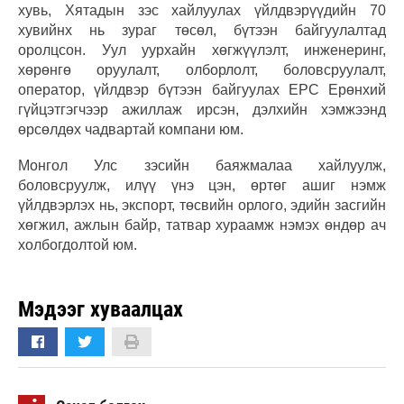
хувь, Хятадын зэс хайлуулах үйлдвэрүүдийн 70
хувийнх нь зураг төсөл, бүтээн байгуулалтад
оролцсон. Уул уурхайн хөгжүүлэлт, инженеринг,
хөрөнгө оруулалт, олборлолт, боловсруулалт,
оператор, үйлдвэр бүтээн байгуулах EPC Ерөнхий
гүйцэтгэгчээр ажиллаж ирсэн, дэлхийн хэмжээнд
өрсөлдөх чадвартай компани юм.
Монгол Улс зэсийн баяжмалаа хайлуулж,
боловсруулж, илүү үнэ цэн, өртөг ашиг нэмж
үйлдвэрлэх нь, экспорт, төсвийн орлого, эдийн засгийн
хөгжил, ажлын байр, татвар хураамж нэмэх өндөр ач
холбогдолтой юм.
Мэдээг хуваалцах