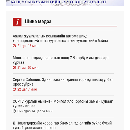
i
Шинэ мэдээ
Аялал жуулчлалын компанийн автомашинд
хязгаарлалтгүй шатахуун олгох зохицуулалт хийж байна
21 цаг 16 мин
Монголын гадаад валютын нөөц 7.9 тэрбум ам.долларт
хүрчээ
21 цаг 55 мин
Сергей Собянин: Эдийн засгийг дайны горимд шилжүүлбэл
Орос сүйрнэ
22 цаг 7 мин
COP17 хурлын өмнөхөн Монгол Улс Торгоны замын цувааг
хүлээн авлаа
Өчигдөр 14 цаг 54 мин
Д.Нацагдоржийн ховор гар бичмэл, эд өлгийн зүйлс бүхий
тусгай үзэсгэлэнг нээлээ