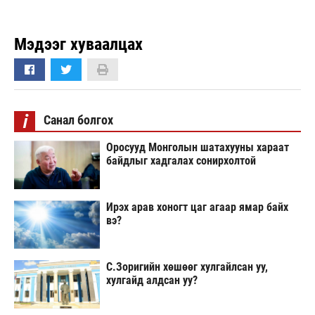
Мэдээг хуваалцах
i
Санал болгох
Оросууд Монголын шатахууны хараат
байдлыг хадгалах сонирхолтой
Ирэх арав хоногт цаг агаар ямар байх
вэ?
С.Зоригийн хөшөөг хулгайлсан уу,
хулгайд алдсан уу?