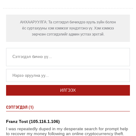
АНХААРУУЛГА: Та сэтгэгдэл бичихдээ хууль зүйн болон
ёс суртахууны хэм хэмжээг хүндэтгэнэ үү. Хэм хэмжээ
зөрчсөн сэтгэгдэлийг админ устгах эрхтэй.
ИЛГЭЭХ
СЭТГЭГДЭЛ (1)
Franz Tost (105.116.1.106)
I was repeatedly duped in my desperate search for prompt help
to recover my money following an online cryptocurrency theft.