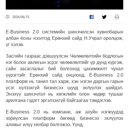
2026/06/15
E-Business 2.0 системийн шинэчилсэн хувилбарын
албан ёсны нээлтэд Ерөнхий сайд Н.Учрал оролцож,
үг хэлэв.
Засгийн газраас дэвшүүлсэн Чөлөөлөлтийн бодлогын
нэг болох авлигын эсрэг чөлөөлөлтийг үр дүнд хүргэж,
сайн засаглалыг бий болгоход цахимжилт чухал
үүрэгтэйг Ерөнхий сайд онцлоод, E-Business 2.0
платформ нь танил тал харж, хэн нэгэн даргын гарын
үсэг хүлээхгүй бизнесээ шууд эхлүүлэх шийдэл.
Энэхүү шинэчлэл нь хөгжлийн олон чөдөр тушааг
арилгана гэдэгт эргэлзэхгүй байгаагаа тэмдэглэв.
E-Business 2.0 нь компани, аж ахуйн нэгжүүдэд
зориулсан платформ бөгөөд бизнесээ эхлүүлэх
алхмыг илүү хялбар болгожээ. Үүнд,