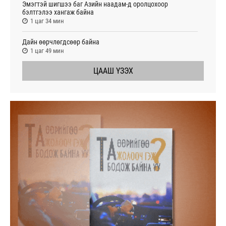
Эмэгтэй шигшээ баг Азийн наадам-д оролцохоор
бэлтгэлээ хангаж байна
1 цаг 34 мин
Дайн өөрчлөгдсөөр байна
1 цаг 49 мин
ЦААШ ҮЗЭХ