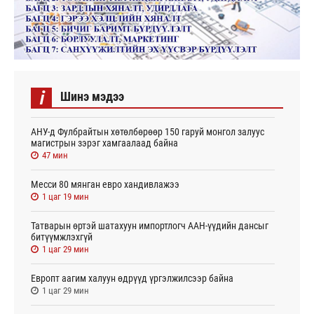
i
Шинэ мэдээ
АНУ-д Фулбрайтын хөтөлбөрөөр 150 гаруй монгол залуус
магистрын зэрэг хамгаалаад байна
47 мин
Месси 80 мянган евро хандивлажээ
1 цаг 19 мин
Татварын өртэй шатахуун импортлогч ААН-үүдийн дансыг
битүүмжлэхгүй
1 цаг 29 мин
Европт аагим халуун өдрүүд үргэлжилсээр байна
1 цаг 29 мин