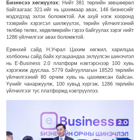
Бизнесээ хөгжүүлэх:
Нийт 381 төрлийн зөвшөөрөл
байгаагаас 321-ийг нь цахимаар авах, 146 бизнесийг
мэдэгдээд эхлэх боломжтой. Аж ахуй нэгж хооронд
тээврийн хэрэгсэл шилжүүлэх, төрийн үйлчилгээний
төлбөр төлөх, хөдөлмөрийн гэрээ байгуулах зэрэг нийт
1286 үйлчилгээг авах боломжтой.
Ерөнхий сайд Н.Учрал Цахим хөгжил, харилцаа
холбооны сайд байх хугацаандаа эхлүүлсэн шинэчлэл
нь E-Business 2.0 платформ нэвтэрснээр 100 хувь
хэрэгжиж дууслаа. 5779 байгууллагын 18520 төрлийн
үйлчилгээний 80 орчим хувь нь цахимжсан байсан.
Үүнийг чанаржуулж, 100 хувьд хүргэж, 1286 төрлийн
үйлчилгээг тус платформд нэвтрүүллээ.