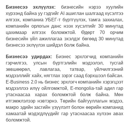
Бизнесээ эхлүүлэх:
бизнесийн нэрээ хуулийн
хүрээнд байна уу гэдгийг AI ашиглан шалгаад хүсэлтээ
илгээх, компаниа УБЕГ-т бүртгүүлэх, тамга захиалах,
компанийн орлогын данс нээх хүсэлтийг 30 минутад
цахимаар илгээх боломжтой. Өдөрт 70 орчим
бизнесийн үйл ажиллагаа эхэлдэг бөгөөд 30 минутад
бизнесээ эхлүүлэх шийдэл болж байна.
Бизнесээ удирдах:
Бизнес эрхлэгчид компанийн
гэрчилгээ, улсын бүртгэлийн мэдээлэл, тусгай
зөвшөөрөл, лавлагаа, татвар, үйлчилгээний
мэдээллийг хайх, нягтлах зэрэг саад бэрхшээл байсан.
E-Business 2.0 нь бизнес эрхлэгч компанийн хэрэгцээт
мэдээллээ илүү ойлгомжтой, E-mongolia-тай адил гар
утаснаасаа харах боломжтой болж байна. Мөн
итгэмжлэлээр нэвтэрнэ. Төрийн байгууллагын мэдээ,
макро эдийн засгийн үзүүлэлт болон өөрийн компанид
хамаатай мэдэгдлүүдийг гар утаснаасаа хүлээн авах
боломжтой.