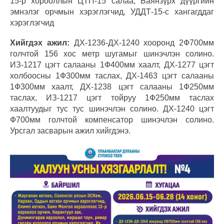
15-р хорооллын ЦТП-15 салаа, Баянзүрх дүүргийн
эмнэлэг орчмын хэрэглэгчид, УДДТ-15-с хангагддаг
хэрэглэгчид
Хийгдэх ажил:
ДХ-1236-ДХ-1240 хооронд 2Ф700мм
голчтой 156 хос метр шугамыг шинэчлэн солино.
ИЗ-1217 цэгт салааны 1Ф400мм хаалт, ДХ-1277 цэгт
холбоосны 1Ф300мм таслах, ДХ-1463 цэгт салааны
1Ф300мм хаалт, ДХ-1238 цэгт салааны 1Ф250мм
таслах, ИЗ-1217 цэгт тойруу 1Ф250мм таслах
хаалтуудыг тус тус шинэчлэн солино. ДХ-1240 цэгт
Ф700мм голчтой компенсатор шинэчлэн солино.
Урсгал засварын ажил хийгдэнэ.