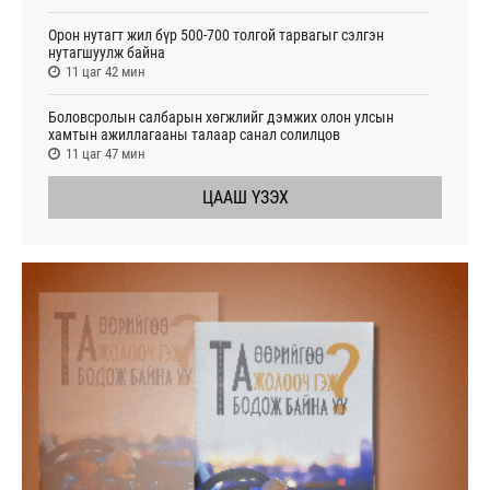
Орон нутагт жил бүр 500-700 толгой тарвагыг сэлгэн
нутагшуулж байна
11 цаг 42 мин
Боловсролын салбарын хөгжлийг дэмжих олон улсын
хамтын ажиллагааны талаар санал солилцов
11 цаг 47 мин
ЦААШ ҮЗЭХ