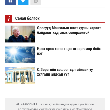
i
Санал болгох
Оросууд Монголын шатахууны хараат
байдлыг хадгалах сонирхолтой
Ирэх арав хоногт цаг агаар ямар байх
вэ?
С.Зоригийн хөшөөг хулгайлсан уу,
хулгайд алдсан уу?
АНХААРУУЛГА: Та сэтгэгдэл бичихдээ хууль зүйн болон
ёс суртахууны хэм хэмжээг хүндэтгэнэ үү. Хэм хэмжээ