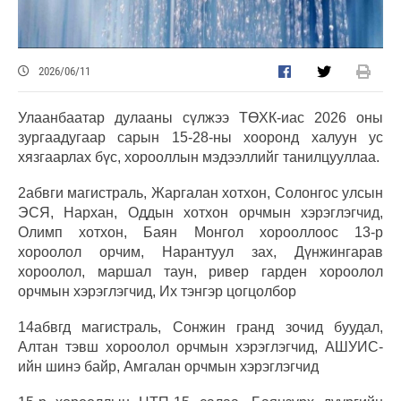
2026/06/11
Улаанбаатар дулааны сүлжээ ТӨХК-иас 2026 оны
зургаадугаар сарын 15-28-ны хооронд халуун ус
хязгаарлах бүс, хорооллын мэдээллийг танилцууллаа.
2абвги магистраль, Жаргалан хотхон, Солонгос улсын
ЭСЯ, Нархан, Оддын хотхон орчмын хэрэглэгчид,
Олимп хотхон, Баян Монгол хорооллоос 13-р
хороолол орчим, Нарантуул зах, Дүнжингарав
хороолол, маршал таун, ривер гарден хороолол
орчмын хэрэглэгчид, Их тэнгэр цогцолбор
14абвгд магистраль, Сонжин гранд зочид буудал,
Алтан тэвш хороолол орчмын хэрэглэгчид, АШУИС-
ийн шинэ байр, Амгалан орчмын хэрэглэгчид