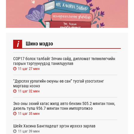
i
Шинэ мэдээ
СОР17 болох талбайг Элчин сайд, дипломат төлөөлөгчийн
газрын тэргүүнүүдэд танилцуулав
11 цаг 27 мин
“Дүрслэх урлагийн оюуны өв сан” тусгай үзэсгэлэнг
маргааш нээнэ
11 цаг 32 мин
Энэ оны эхний хагас жилд авто бензин 505.2 мянган тонн,
дизель түлш 956.7 мянган тонн импортолжээ
11 цаг 35 мин
Шейх Хасина Бангладешт эргэн ирэхээ зарлав
11 цаг 39 мин