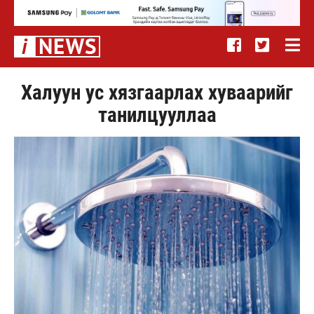
Халуун ус хязгаарлах хуваарийг
танилцууллаа