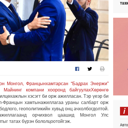
тах
лон Монгол, Францынхамтарсан “Бадрах Энержи”
о Майнинг компани хооронд байгуулахХөрөнгө
илцөхажлын хэсэгт би орж ажилласан. Тэр үеэр би
ол-Францын хамтынажиллагаа ураны салбарт орж
i
бодлого, геополитикийн хувьд онц ачхолбогдолтой.
ажиллагаанд орчихвол цаашид Монгол Улс
тыг татах бүрэн бололцоотойгэж.
Авто