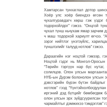
Хамтарсан тунхаглал дотор шинэл
Хоёр улс хоёр биендээ өгсөн т
чухалгуравдагч хөрш гэж үздэг
тодорхойлдог” гэжээ. “Онцгой тү
чухал түнш ньчухам ямар зарчим д
ч маш тодорхой хариулт өгчээ. “А
зэрэг нийтлэг үнэтзүйлс, харилц
түншлэлийг талууд нотлов” гэжээ.
Дараагийн нэг ноцтой гэмээр, гэ
Ноцтой гэдэг нь Монгол-Оросын 
“Төрийн тэргүүн нар бүс нутаг
солилцов. Олон улсын маргаанта
НҮБ-ын Дүрэм болонолон улсын эрх
дэвсгэрийн бүрэн бүтэн байдлыг 
нотлов” гээд “Үүнтэйхолбогдуула
иргэний дэд бүтцийг бөмбөгдөж б
олон улсын эрх зүйдсуурилсан тог
чармайлтыг дэмжихээ тэмдэглэв” г