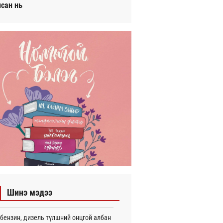
исан нь
Шинэ мэдээ
бензин, дизель түлшний онцгой албан