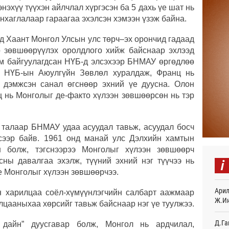
20
нэхүү түүхэн айлчлал хүргэсэн ба 5 дахь үе шат нь
хаглалаар гараагаа эхэлсэн хэмээн үзэж байна.
Хөвс
тахи
огд Хаант Монгол Улсын улс төрч–эх орончид гадаад
21
о зөвшөөрүүлэх оролдлого хийж байснаар эхлээд
ам байгуулагдсан НҮБ-д элсэхээр БНМАУ өргөдлөө
Нейм
ар НҮБ-ын Аюулгүйн Зөвлөл хуралдаж, Франц нь
сард
21
 дэмжсэн санал өгснөөр эхний үе дуусна. Олон
ц нь Монголыг де-факто хүлээн зөвшөөрсөн нь тэр
Олим
хүнд
21
х талаар БНМАУ удаа асуудал тавьж, асуудал босч
сээр байв. 1961 онд манай улс Дэлхийн хамтын
Б.На
н болж, тэгснээрээ Монголыг хүлээн зөвшөөрч
мага
иргэ
i
сны давалгаа эхэлж, түүний эхний нэг түүчээ нь
21
е Монголыг хүлээн зөвшөөрчээ.
Финл
Арил
н харилцаа соёл-хүмүүнлэгчийн салбарт аажмаар
хамт
Ж.И
илцааныхаа хөрсийг тавьж байснаар нэг үе туулжээ.
21
Д.Га
 дайн” дуусгавар болж, Монгол нь ардчилал,
ХӨСҮ