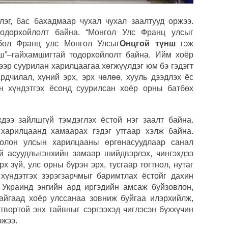
Б.Пү
эг, бас бахадмаар чухал чухал заалтууд оржээ.
зуух
одорхойлолт байна. “Монгол Улс Франц улсыг
 бол Франц улс Монгол Улсыг
Онцгой түнш
гэж
МАА-
чадв
нш”–гайхамшигтай тодорхойлолт байна. Ийм хоёр
ээр суурилан харилцаагаа хөгжүүлдэг юм бэ гэдэгт
СОР1
рдчилал, хүний эрх, эрх чөлөө, хууль дээдлэх ёс
угср
ан хүндэтгэх ёсонд суурилсан хоёр орны батбөх
хдээ зайлшгүй тэмдэглэх ёстой нэг заалт байна.
харилцаанд хамаарах гэдэг утгаар хэлж байна.
, олон улсын харилцааны өргөнасуудлаар санал
й асуудлыгэнхийн замаар шийдвэрлэх, чингэхдээ
 зүй, улс орны бүрэн эрх, тусгаар тогтнол, нутаг
хүндэтгэх зэрэгзарчмыг баримтлах ёстойг дахин
н Украинд энгийн ард иргэдийн амсаж буйзовлон,
айгаад хоёр улссанаа зовниж буйгаа илэрхийлж,
твортой энх тайвныг сэргээхэд чиглэсэн бүххүчин
эжээ.