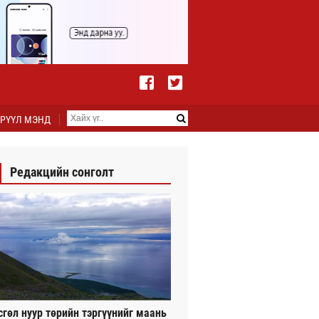
РҮҮЛ МЭНД
Редакцийн сонголт
сгөл нуур төрийн тэргүүнийг маань