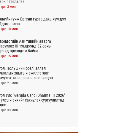
арыг тэглэлээ
 цаг 3 мин
анийн гүнж Евгени гурав дахь хүүхдээ
йдөж авлаа
 цаг 10 мин
вондогийн Ази тивийн аварга
аруулах XI тэмцээнд 32 орны
рчид өрсөлдөж байна
 цаг 15 мин
ол, Польшийн соёл, аялал
члалын хамтын ажиллагааг
жүүлэх талаар санал солилцов
 цаг 21 мин
ол Улс “Garuda Candi Dharma III 2026”
 улсын энхийг сахиулах сургуулилтад
цов
 цаг 33 мин
лын газрын зураг”-ийн хэвлэмэл
лбарыг Голомт банкны салбараас үнэ
өргүй аваарай