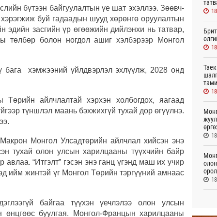
татв
слийн бүтээн байгуулалтын үе шат эхэллээ. Зөөвч-
18
 хэрэгжиж буй гадаадын шууд хөрөнгө оруулалтын
йн эдийн засгийн үр өгөөжийн дийлэнхи нь татвар,
Брит
өлги
ы төлбөр болон ногдол ашиг хэлбэрээр Монгол
18
Таек
ү бага хэмжээний үйлдвэрлэл эхлүүлж, 2028 онд
шалг
тами
18
ы Төрийн айлчлалтай хэрхэн холбогдох, яагаад
йгээр түншлэл маань бэхжихгүй тухай дор өгүүлнэ.
Монг
жуул
ээ.
өргө
18
Макрон Монгол Улсадтөрийн айлчлал хийсэн энэ
сэн тухай олон улсын харилцааны түүхчийн байр
Монг
 авлаа. “Итгэлт” гэсэн энэ ганц үгэнд маш их учир
олон
орол
өөд ийм жинтэй үг Монгол Төрийн тэргүүний амнаас
18
“Аял
дэглээгүй байгаа түүхэн үечлэлээ олон улсын
хуви
н өнцгөөс буулгая. Монгол-Францын харилцааны
төлб