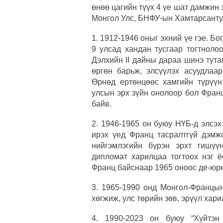
өнөө цагийн түүх 4 үе шат дамжин э
Монгол Улс, БНФУ-ын Хамтарсантун
1. 1912-1946 оныг эхний үе гэе. Б
9 улсад хандан тусгаар тогтноло
Дэлхийн II дайны дараа шинэ тут
өргөн барьж, элсүүлэх асуудла
Өрнөд ертөнцөөс хамгийн түрүүн
улсын эрх зүйн онолоор бол Фран
байв.
2. 1946-1965 он буюу НҮБ-д элсэ
ирэх үед Франц тасралтгүй дэмж
нийгэмлэгийн бүрэн эрхт гишүү
дипломат харилцаа тогтоох нэг ё
Франц байснаар 1965 оноос де-юр
3. 1965-1990 онд Монгол-Францы
хөгжиж, улс төрийн зөв, эрүүл хар
4. 1990-2023 он буюу “Хүйтэн