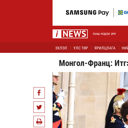
ЭХЛЭЛ
УЛС ТӨР
ЯРИЛЦЛАГА
НИ
Монгол-Франц: Итг