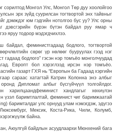
эг сорилтод Монгол Улс, Монгол Төр дуу хоолойгоо
 улсын эрх зүйд суурилсан тогтвортой энх тайвныг
ийг дэмждэг юм гэдгийн нотолгоо бус уу? Улс орны
таг дэвсгэрийн бүрэн бүтэн байдал руу ямар ч
гээ яруу тодоор мэдэгдчихлээ.
гш байдал, феминистгадаад бодлого, тогтвортой
өөрчлөлтийн сөрөг үр нөлөөг бууруулах гээд нэг
ст гадаад бодлого” гэсэн нэр томъёо монголчуудад
гад. Европт бол хэрэглээд ирсэн нэр томъёо.
Засгийн газарт ГХЯ нь “Европын ба Гадаад хэргийн
угаар сараас хатагтай Катрин Колонна энэ албыг
оронд Дипломат албыг бүсгүйчүүл толгойлдог.
н харилцаандфеминист хандлагыг хөхиүлэн
н үзэл баримтлалтай, феминист чиг баримжаатай
aking) баримталдаг улс орнууд улам нэмэгдэж, эдүгээ
Люксембург, Мексик, Коста-Рика, Чили, Колумб,
 хэрэгжүүлж байна.
ан, Аюулгүй байдлын асуудлаархи Мюнхений бага