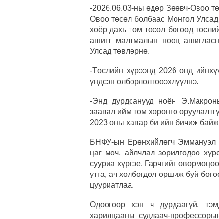
-2026.06.03-ны өдөр Зөөвч-Овоо тө
Овоо төсөл болбаас Монгол Улсад
хоёр дахь том төсөл бөгөөд төсли
ашигт малтмалын нөөц ашигласн
Улсад төвлөрнө.
-Төслийн хүрээнд 2026 онд ийнхү
үндсэн олборлолтооэхлүүлнэ.
-Энд дурдсанууд ноён Э.Макрон
заавал ийм том хөрөнгө оруулалтгү
2023 оны хавар би ийн бичиж байж
БНФУ-ын Ерөнхийлөгч Эммануэл 
цаг мөч, айлчлал зорилгодоо хүр
сууриа хүргэе. Гарчгийг өвөрмөцөөр
утга, ач холбогдол оршиж буй бөг
цууриатлаа.
Одоогоор хэн ч дурдаагүй, тэм
харилцааны судлаач-профессоры