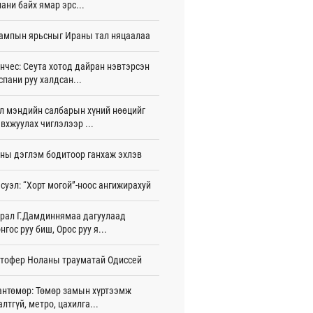
ани байх ямар эрс...
эн эмчлүүлж байна
 цаг 42 мин
ампын ярьсныг Ираны тал няцаалаа
У-ын Ляонин мужийн төлөөлөгчид
-ын үйл ажиллагаатай танилцлаа
нчес: Сеута хотод дайран нэвтэрсэн
 цаг 55 мин
спани руу халдсан...
eX 541 сая ам.долларын алдагдалтай
л мэндийн салбарын хүний нөөцийг
ллажээ
вхжуулах чиглэлээр ...
 цаг 5 мин
ны дэглэм бодитоор ганхаж эхлэв
рал: Бүсийн чуулган, форум, салбарын
арга хэмжээг цуцална
 цаг 47 мин
суэл: “Хорт могой”-ноос ангижирахуй
рсөн сард 1,439.2 кг үнэт металл
рал Г.Дамдиннямаа дагуулаад
лдан авчээ
нгос руу биш, Орос руу я...
 цаг 52 мин
тофер Ноланы трауматай Одиссей
э тойрог зам”-ыг байгуулснаар
лгөөний дундаж хурд 23.3 хувиар
эгдэнэ
антөмөр: Төмөр замын хүртээмж
 цаг 1 мин
алтгүй, метро, цахилга...