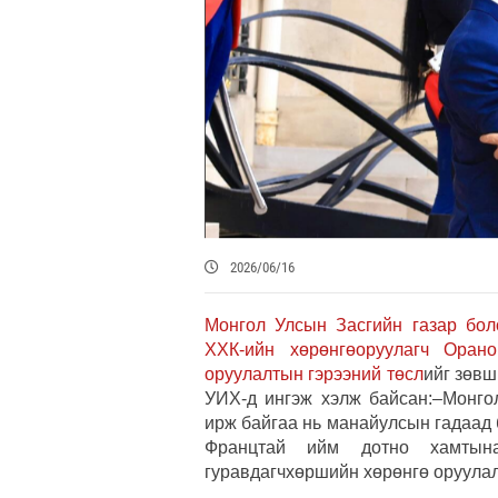
2026/06/16
Монгол Улсын Засгийн газар бо
ХХК-ийн хөрөнгөоруулагч Оран
оруулалтын гэрээний төсл
ийг зөвш
УИХ-д ингэж хэлж байсан:–Монг
ирж байгаа нь манайулсын гадаад 
Францтай ийм дотно хамтын
гуравдагчхөршийн хөрөнгө оруулал