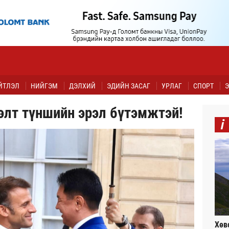
ЙТЛЭЛ
НИЙГЭМ
ДЭЛХИЙ
ЭДИЙН ЗАСАГ
УРЛАГ
СПОРТ
Э
элт түншийн эрэл бүтэмжтэй!
i
Хөв