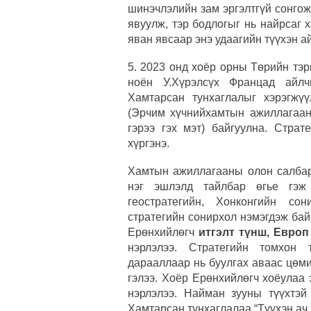
шинэчлэлийн зам эргэлтгүй сонгож,
явуулж, тэр бодлогыг нь найрсаг 
яван явсаар энэ удаагийн түүхэн 
5. 2023 онд хоёр орны Төрийн тэр
ноён У.Хүрэлсүх Францад айл
Хамтарсан тунхаглалыг хэрэгжү
(Эрчим хүчнийхамтын ажиллагаан
гэрээ гэх мэт) байгуулна. Стра
хүргэнэ.
Хамтын ажиллагааны олон салбару
нэг эшлэлд тайлбар өгье гэж
геостратегийн, Хонконгийн со
стратегийн сонирхол нэмэгдэж бай
Ерөнхийлөгч
итгэлт түнш, Европ
нэрлэлээ. Стратегийн томхон 
дарааллаар нь буулгах аваас цөмий
гэлээ. Хоёр Ерөнхийлөгч хоёулаа
нэрлэлээ. Найман зууны түүхтэй
Хамтарсан тунхаглалаа “Түүхэн ач 