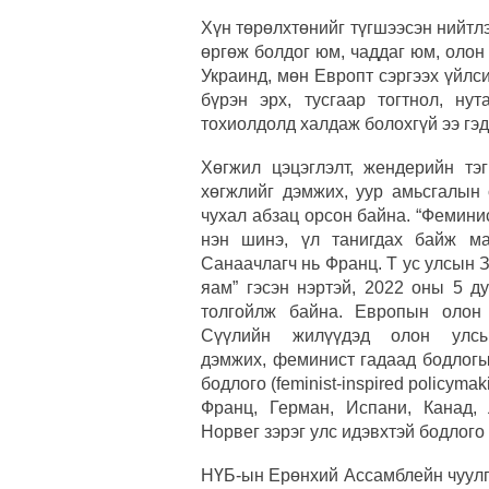
Хүн төрөлхтөнийг түгшээсэн нийтл
өргөж болдог юм, чаддаг юм, олон
Украинд, мөн Европт сэргээх үйлс
бүрэн эрх, тусгаар тогтнол, ну
тохиолдолд халдаж болохгүй ээ гэд
Хөгжил цэцэглэлт, жендерийн тэ
хөгжлийг дэмжих, уур амьсгалын 
чухал абзац орсон байна. “Фемини
нэн шинэ, үл танигдах байж ма
Санаачлагч нь Франц. Т ус улсын 
яам” гэсэн нэртэй, 2022 оны 5 д
толгойлж байна. Европын олон 
Сүүлийн жилүүдэд олон улсы
дэмжих, феминист гадаад бодлогы
бодлого (feminist-inspired policym
Франц, Герман, Испани, Канад, 
Норвег зэрэг улс идэвхтэй бодлого
НҮБ-ын Ерөнхий Ассамблейн чуулг