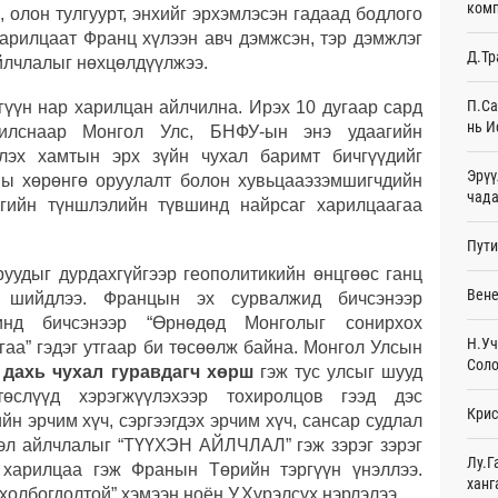
комп
 олон тулгуурт, энхийг эрхэмлэсэн гадаад бодлого
хэвт
21
харилцаат Франц хүлээн авч дэмжсэн, тэр дэмжлэг
Д.Тр
айлчлалыг нөхцөлдүүлжээ.
БНХА
НИТХ
П.Са
гүүн нар харилцан айлчилна. Ирэх 10 дугаар сард
21
нь И
чилснаар Монгол Улс, БНФУ-ын энэ удаагийн
үлэх хамтын эрх зүйн чухал баримт бичгүүдийг
Spac
Эрүү
ы хөрөнгө оруулалт болон хувьцааэзэмшигчдийн
ажи
чада
22
тегийн түншлэлийн түвшинд найрсаг харилцаагаа
Пути
Н.Уч
ойн 
удыг дурдахгүйгээр геополитикийн өнцгөөс ганц
22
Вене
 шийдлээ. Францын эх сурвалжид бичсэнээр
нинд бичсэнээр “Өрнөдөд Монголыг сонирхох
Өнгө
Н.Уч
гаа” гэдэг утгаар би төсөөлж байна. Монгол Улсын
худа
Соло
22
 дахь чухал гуравдагч хөрш
гэж тус улсыг шууд
төслүүд хэрэгжүүлэхээр тохиролцов гээд дэс
Крис
“Шин
н эрчим хүч, сэргээгдэх эрчим хүч, сансар судлал
хөдө
 эл айлчлалыг “ТҮҮХЭН АЙЛЧЛАЛ” гэж зэрэг зэрэг
нэм
Лу.Г
 харилцаа гэж Франын Төрийн тэргүүн үнэллээ.
23
ханг
холбогдолтой” хэмээн ноён У.Хүрэлсүх нэрлэлээ.