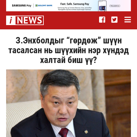
З.Энхболдыг “гөрдөж” шүүн
тасалсан нь шүүхийн нэр хүндэд
халтай биш үү?