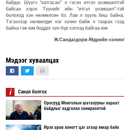
байдаг. Шүүгч “хатгасан” л гэсэн итгэл үнэмшилтэй
байсан хэрэг. Түүнийг ийн “итгэл үнэмшил”-тэй
болоход хэн нөлөөлсөн бэ. Лав л хууль биш байна.
Тэгэхлээр нөлөөлдөг нэг хүчин байж л таарах гээд
байна гэж юм боддог хүн бүр хэлээд байгаа юм
Ж.Сандагдорж /Өдрийн сонин/
Мэдээг хуваалцах
i
Санал болгох
Оросууд Монголын шатахууны хараат
байдлыг хадгалах сонирхолтой
Ирэх арав хоногт цаг агаар ямар байх