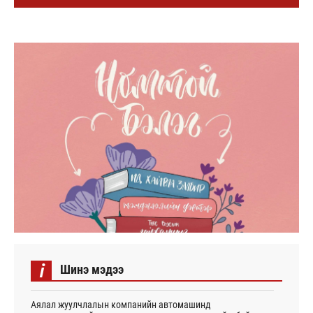
i
Шинэ мэдээ
Аялал жуулчлалын компанийн автомашинд