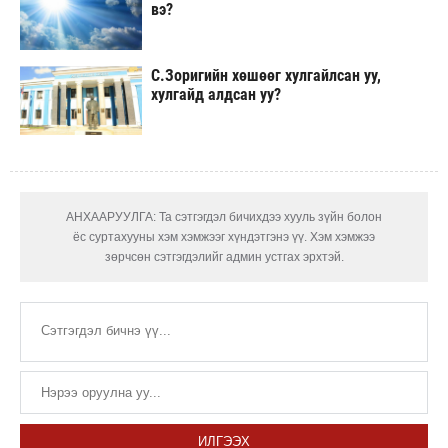
вэ?
С.Зоригийн хөшөөг хулгайлсан уу,
хулгайд алдсан уу?
АНХААРУУЛГА: Та сэтгэгдэл бичихдээ хууль зүйн болон
ёс суртахууны хэм хэмжээг хүндэтгэнэ үү. Хэм хэмжээ
зөрчсөн сэтгэгдэлийг админ устгах эрхтэй.
ИЛГЭЭХ