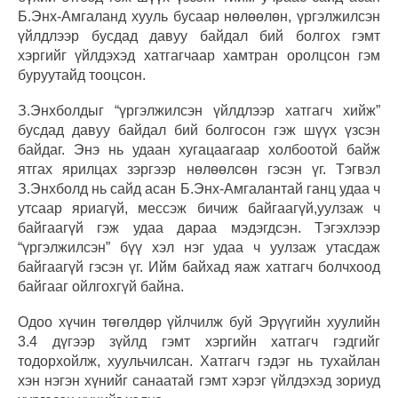
Б.Энх-Амгаланд хууль бусаар нөлөөлөн, үргэлжилсэн
үйлдлээр бусдад давуу байдал бий болгох гэмт
хэргийг үйлдэхэд хатгагчаар хамтран оролцсон гэм
буруутайд тооцсон.
З.Энхболдыг “үргэлжилсэн үйлдлээр хатгагч хийж”
бусдад давуу байдал бий болгосон гэж шүүх үзсэн
байдаг. Энэ нь удаан хугацаагаар холбоотой байж
ятгах ярилцах зэргээр нөлөөлсөн гэсэн үг. Тэгвэл
З.Энхболд нь сайд асан Б.Энх-Амгалантай ганц удаа ч
утсаар яриагүй, мессэж бичиж байгаагүй,уулзаж ч
байгаагүй гэж удаа дараа мэдэгдсэн. Тэгэхлээр
“үргэлжилсэн” бүү хэл нэг удаа ч уулзаж утасдаж
байгаагүй гэсэн үг. Ийм байхад яаж хатгагч болчхоод
байгааг ойлгохгүй байна.
Одоо хүчин төгөлдөр үйлчилж буй Эрүүгийн хуулийн
3.4 дүгээр зүйлд гэмт хэргийн хатгагч гэдгийг
тодорхойлж, хуульчилсан. Хатгагч гэдэг нь тухайлан
хэн нэгэн хүнийг санаатай гэмт хэрэг үйлдэхэд зориуд