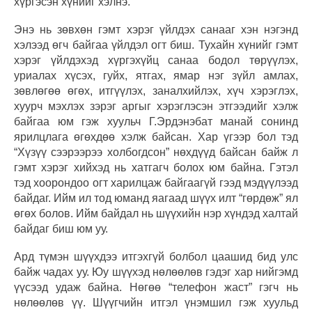
хүргэсэн хүнийг хэлнэ.
Энэ нь зөвхөн гэмт хэрэг үйлдэх санааг хэн нэгэнд
хэлээд өгч байгаа үйлдэл огт биш. Тухайн хүнийг гэмт
хэрэг үйлдэхэд хүргэхүйц санаа бодол төрүүлэх,
уриалах хүсэх, гуйх, ятгах, ямар нэг зүйл амлах,
зөвлөгөө өгөх, итгүүлэх, заналхийлэх, хүч хэрэглэх,
хуурч мэхлэх зэрэг аргыг хэрэглэсэн этгээдийг хэлж
байгаа юм гэж хуульч Г.Эрдэнэбат манай сонинд
ярилцлага өгөхдөө хэлж байсан. Хар үгээр бол тэд
“Хүзүү сээрээрээ холбогдсон” нөхдүүд байсан байж л
гэмт хэрэг хийхэд нь хатгагч болох юм байна. Гэтэл
тэд хоорондоо огт харилцаж байгаагүй гээд мэдүүлээд
байдаг. Ийм ил тод юманд яагаад шүүх илт “гөрдөж” ял
өгөх болов. Ийм байдал нь шүүхийн нэр хүндэд халтай
байдаг биш юм уу.
Ард түмэн шүүхдээ итгэхгүй болбол цаашид бид улс
байж чадах уу. Юу шүүхэд нөлөөлөв гэдэг хар нийгэмд
үүсээд удаж байна. Нөгөө “телефон жаст” гэгч нь
нөлөөлөв үү. Шүүгчийн итгэл үнэмшил гэж хуульд