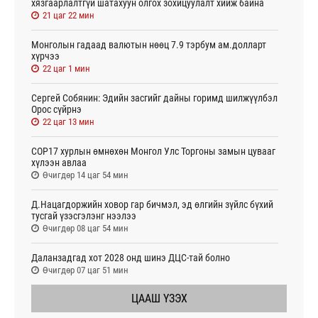
хязгаарлалтгүй шатахуун олгох зохицуулалт хийж байна
21 цаг 22 мин
Монголын гадаад валютын нөөц 7.9 тэрбум ам.долларт
хүрчээ
22 цаг 1 мин
Сергей Собянин: Эдийн засгийг дайны горимд шилжүүлбэл
Орос сүйрнэ
22 цаг 13 мин
COP17 хурлын өмнөхөн Монгол Улс Торгоны замын цувааг
хүлээн авлаа
Өчигдөр 14 цаг 54 мин
Д.Нацагдоржийн ховор гар бичмэл, эд өлгийн зүйлс бүхий
тусгай үзэсгэлэнг нээлээ
Өчигдөр 08 цаг 54 мин
Даланзадгад хот 2028 онд шинэ ДЦС-тай болно
Өчигдөр 07 цаг 51 мин
ЦААШ ҮЗЭХ