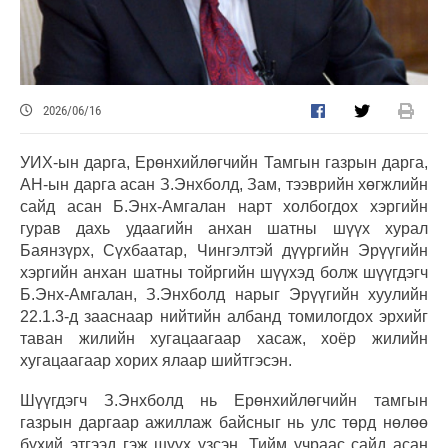
2026/06/16
УИХ-ын дарга, Ерөнхийлөгчийн Тамгын газрын дарга,
АН-ын дарга асан З.Энхболд, Зам, тээврийн хөгжлийн
сайд асан Б.Энх-Амгалан нарт холбогдох хэргийн
гурав дахь удаагийн анхан шатны шүүх хурал
Баянзүрх, Сүхбаатар, Чингэлтэй дүүргийн Эрүүгийн
хэргийн анхан шатны тойргийн шүүхэд болж шүүгдэгч
Б.Энх-Амгалан, З.Энхболд нарыг Эрүүгийн хуулийн
22.1.3-д зааснаар нийтийн албанд томилогдох эрхийг
таван жилийн хугацаагаар хасаж, хоёр жилийн
хугацаагаар хорих ялаар шийтгэсэн.
Шүүгдэгч З.Энхболд нь Ерөнхийлөгчийн тамгын
газрын даргаар ажиллаж байсныг нь улс төрд нөлөө
бүхий этгээд гэж шүүх үзсэн. Тийм учраас сайд асан