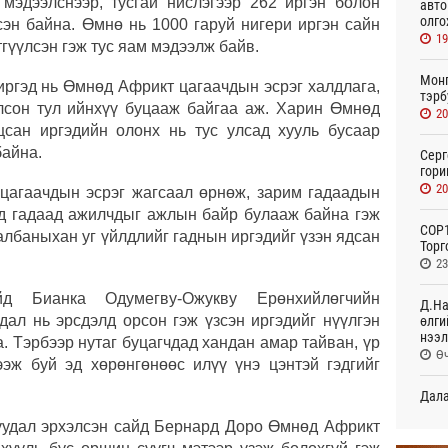
мэдээлснээр, тусгай нислэгээр 262 иргэн болон
авто
олго
сэн байна. Өмнө нь 1000 гаруй нигери иргэн сайн
19
тгүүлсэн гэж тус яам мэдээлж байв.
Монг
иргэд нь Өмнөд Африкт цагаачдын эсрэг халдлага,
тэрб
лсон тул ийнхүү буцааж байгаа аж. Харин Өмнөд
20
цсан иргэдийн олонх нь тус улсад хууль бусаар
байна.
Серг
гори
20
цагаачдын эсрэг жагсаал өрнөж, зарим гадаадын
ид гадаад ажилчдыг ажлын байр булааж байна гэж
COP1
лбаныхан уг үйлдлийг гаднын иргэдийг үзэн ядсан
Торг
23
д Бианка Одумегву-Ожукву Ерөнхийлөгчийн
Д.На
дал нь эрсдэлд орсон гэж үзсэн иргэдийг нүүлгэн
өлги
нээл
. Тэрбээр нутаг буцагчдад хандан амар тайван, үр
Өч
эж буй эд хөрөнгөнөөс илүү үнэ цэнтэй гэдгийг
Дала
болн
уудал эрхэлсэн сайд Бернард Доро Өмнөд Африкт
Өч