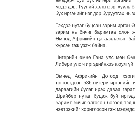
амьдарч буй бүх нигери иргэнийг
мэдэгдэв. Түүний хэлснээр, хууль ё
бүх иргэнийг нэг дор буруутгах нь 
Гэхдээ нутаг буцсан зарим иргэн 
зарим нь бичиг баримтаа олон ж
Өмнөд Африкийн цагаачлалын бай
хүрсэн гэж үзэж байна.
Нигерийн өмнө Гана улс мөн Өм
Либери улс ч иргэдийнхээ аюулгүй
Өмнөд Африкийн Дотоод хэрги
тогтоогдсон 586 нигери иргэнийг 
дараагийн бүлэг ирэх даваа гара
Шрайбер нутаг буцаж буй иргэд
баримт бичиг олгосон бөгөөд тэд
нэвтрэхийг хориглосон гэж мэдэгдс