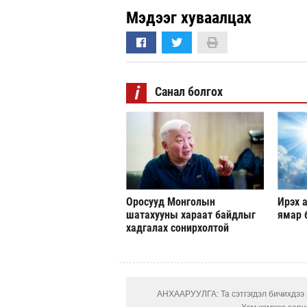
Мэдээг хуваалцах
i
Санал болгох
Оросууд Монголын
Ирэх а
шатахууны хараат байдлыг
ямар 
хадгалах сонирхолтой
АНХААРУУЛГА: Та сэтгэгдэл бичихдээ х