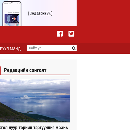
РҮҮЛ МЭНД
Редакцийн сонголт
сгөл нуур төрийн тэргүүнийг маань