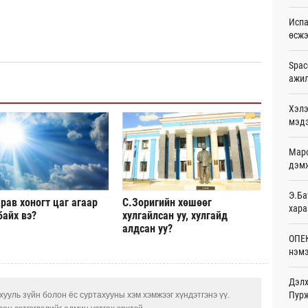
Ур
Испа
өсж
Шейх
зарл
Ур
Spac
ажи
Орон
тарв
Хэлэ
Ур
мэд
Боло
Маро
олон
сана
дэмж
Ур
Э.Ба
рав хоногт цаг агаар
С.Зоригийн хөшөөг
Найм
хара
байх вэ?
хулгайлсан уу, хулгайд
10,0
алдсан уу?
Ур
ОПЕК
нэмэ
Худа
өрий
Ур
Дэлх
Пурж
ууль зүйн болон ёс суртахууны хэм хэмжээг хүндэтгэнэ үү.
АНУ-