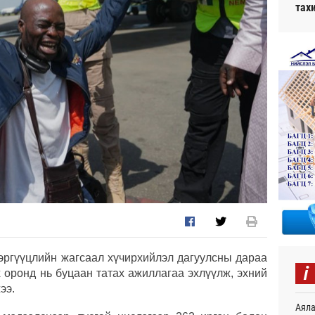
тах
эргүүцлийн жагсаал хүчирхийлэл дагуулсны дараа
i
х оронд нь буцаан татах ажиллагаа эхлүүлж, эхний
ээ.
Аяла