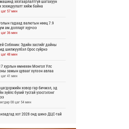
машинд хязгаарлалтгүй шатахуун
х зохицуулалт хийж байна
 цаг 57 мин
олын гадаад валютын нөөц 7.9
ум ам.долларт хүрчээ
 цаг 36 мин
ей Собянин: Эдийн засгийг дайны
мд шилжүүлбэл Орос сүйрнэ
 цаг 48 мин
7 хурлын өмнөхөн Монгол Улс
оны замын цувааг хүлээн авлаа
 цаг 41 мин
цагдоржийн ховор гар бичмэл, эд
йн зүйлс бүхий тусгай үзэсгэлэнг
ээ
игдөр 08 цаг 54 мин
нзадгад хот 2028 онд шинэ ДЦС-тай
о
игдөр 07 цаг 51 мин