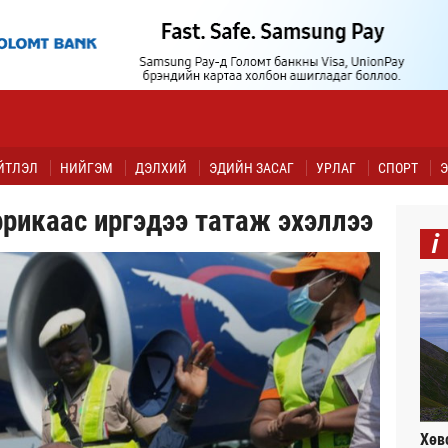
ЙТЛЭЛ
НИЙГЭМ
ДЭЛХИЙ
ЭДИЙН ЗАСАГ
УРЛАГ
СПОРТ
Э
рикаас иргэдээ татаж эхэллээ
i
Хөв