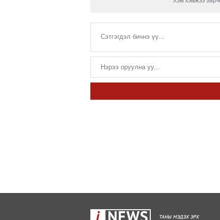
Хэм хэмжээ зөрчс