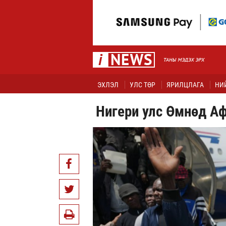
ЭХЛЭЛ
УЛС ТӨР
ЯРИЛЦЛАГА
НИ
Нигери улс Өмнөд Аф