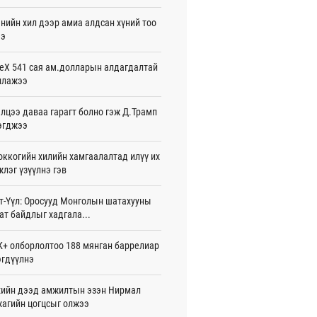
жигдар 16 цаг 01 мин
нийн хил дээр амиа алдсан хүний тоо
ээ
 Хасина Бангладешт эргэн ирэхээ
ав
жигдар 15 цаг 58 мин
eX 541 сая ам.долларын алдагдалтай
ллажээ
 нутагт жил бүр 500-700 толгой
агыг сэлгэн нутагшуулж байна
лцээ даваа гарагт болно гэж Д.Трамп
жигдар 15 цаг 54 мин
эгджээ
всролын салбарын хөгжлийг дэмжих
ккогийн хилийн хамгаалалтад илүү их
 улсын хамтын ажиллагааны талаар
л солилцов
лэг үзүүлнэ гэв
жигдар 15 цаг 50 мин
т-Үүл: Оросууд Монголын шатахууны
дугаар сард Сүхбаатар боомтоор
ат байдлыг хадгала...
17 тонн Аи-92 автобензин импортолжээ
жигдар 15 цаг 40 мин
+ олборлолтоо 188 мянган баррелиар
гдүүлнэ
лдагч Н.Амарзаяа: 32 хуудастай
н дэвтэр долоо хоногт л дүүрдэг
жигдар 15 цаг 31 мин
ийн дээд амжилтын эзэн Нирмал
агийн цогцсыг олжээ
д Фулбрайтын хөтөлбөрөөр 150 гаруй