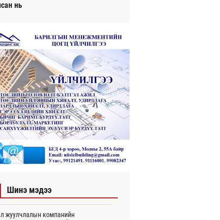
исан нь
Шинэ мэдээ
л жуулчлалын компанийн