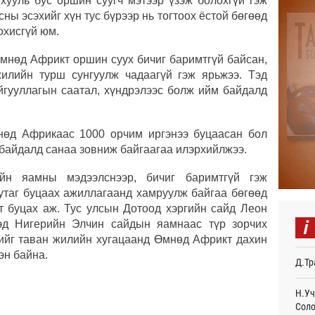
 хууль бус оршин суугч мэтээр үзэж болохгүй гэж
сны эсэхийг хүн тус бүрээр нь тогтоох ёстой бөгөөд
Авто
тоог
зохисгүй юм.
авна
Өч
Өмнөд Африкт оршин суух бичиг баримтгүй байсан,
илийн турш сунгуулж чадаагүй гэж ярьжээ. Тэд
Р.Да
гууллагын саатал, хүндрэлээс болж ийм байдалд
орло
Өч
Улаа
нөд Африкаас 1000 орчим иргэнээ буцаасан бол
Өч
 байдалд санаа зовниж байгаагаа илэрхийлжээ.
СОР1
йн яамны мэдээлснээр, бичиг баримтгүй гэж
дипл
нутаг буцаах ажиллагаанд хамруулж байгаа бөгөөд
тэрг
гт буцах аж. Тус улсын Дотоод хэргийн сайд Леон
Ур
i
эд Нигерийн Элчин сайдын яамнаас түр зорчих
“Дүр
нийг таван жилийн хугацаанд Өмнөд Африкт дахин
үзэс
эн байна.
Д.Тр
Ур
Энэ 
Н.Уч
505.
Соло
мянг