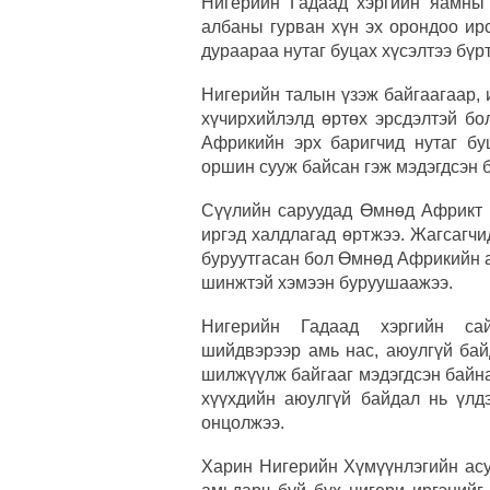
Нигерийн Гадаад хэргийн яамны 
албаны гурван хүн эх орондоо ир
дураараа нутаг буцах хүсэлтээ бүр
Нигерийн талын үзэж байгаагаар, 
хүчирхийлэлд өртөх эрсдэлтэй бо
Африкийн эрх баригчид нутаг бу
оршин сууж байсан гэж мэдэгдсэн 
Сүүлийн саруудад Өмнөд Африкт 
иргэд халдлагад өртжээ. Жагсагч
буруутгасан бол Өмнөд Африкийн а
шинжтэй хэмээн буруушаажээ.
Нигерийн Гадаад хэргийн сай
шийдвэрээр амь нас, аюулгүй бай
шилжүүлж байгааг мэдэгдсэн байна
хүүхдийн аюулгүй байдал нь үлдэ
онцолжээ.
Харин Нигерийн Хүмүүнлэгийн ас