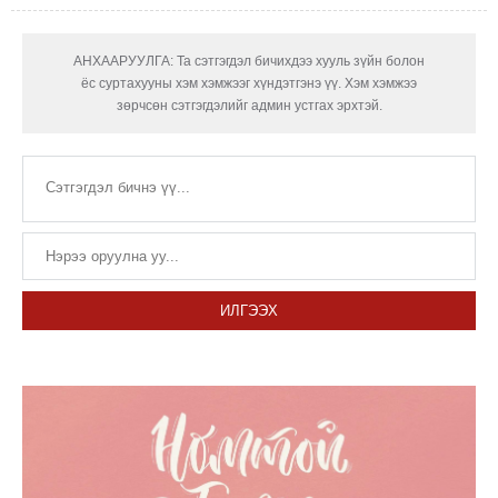
АНХААРУУЛГА: Та сэтгэгдэл бичихдээ хууль зүйн болон
ёс суртахууны хэм хэмжээг хүндэтгэнэ үү. Хэм хэмжээ
зөрчсөн сэтгэгдэлийг админ устгах эрхтэй.
ИЛГЭЭХ