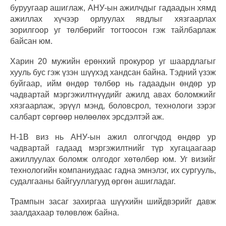
буруугаар ашиглаж, АНУ-ын ажилчдыг гадаадын хямд
ажиллах хүчээр орлуулах явдлыг хязгаарлах
зорилгоор уг төлбөрийг тогтоосон гэж тайлбарлаж
байсан юм.
Харин 20 мужийн ерөнхий прокурор уг шаардлагыг
хууль бус гэж үзэн шүүхэд хандсан байна. Тэдний үзэж
буйгаар, ийм өндөр төлбөр нь гадаадын өндөр ур
чадвартай мэргэжилтнүүдийг ажилд авах боломжийг
хязгаарлаж, эрүүл мэнд, боловсрол, технологи зэрэг
салбарт сөргөөр нөлөөлөх эрсдэлтэй аж.
H-1B виз нь АНУ-ын ажил олгогчдод өндөр ур
чадвартай гадаад мэргэжилтнийг түр хугацаагаар
ажиллуулах боломж олгодог хөтөлбөр юм. Уг визийг
технологийн компаниудаас гадна эмнэлэг, их сургууль,
судалгааны байгууллагууд өргөн ашигладаг.
Трампын засаг захиргаа шүүхийн шийдвэрийг давж
заалдахаар төлөвлөж байна.