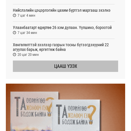
Нийслэлийн цэцэрлэгийн цахим бүртгэл маргааш эхэлнэ
7 цаг 4 мин
Улаанбаатарт өдөртөө 26 хэм дулаан. Үүлшинэ, бороотой
7 цаг 34 мин
Хөнгөлөлттэй зээлээр газрын тосны бүтээгдэхүүний 22
агуулах барьж, өргөтгөж байна
20 цаг 20 мин
ЦААШ ҮЗЭХ