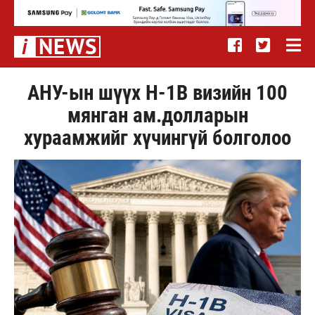
АНУ-ын шүүх H-1B визийн 100
мянган ам.долларын
хураамжийг хүчингүй болголоо