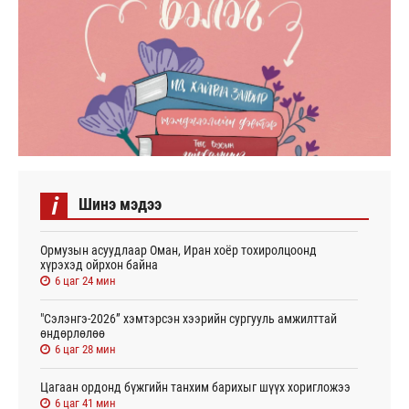
i
Шинэ мэдээ
Ормузын асуудлаар Оман, Иран хоёр тохиролцоонд
хүрэхэд ойрхон байна
6 цаг 24 мин
"Сэлэнгэ-2026” хэмтэрсэн хээрийн сургууль амжилттай
өндөрлөлөө
6 цаг 28 мин
Цагаан ордонд бүжгийн танхим барихыг шүүх хоригложээ
6 цаг 41 мин