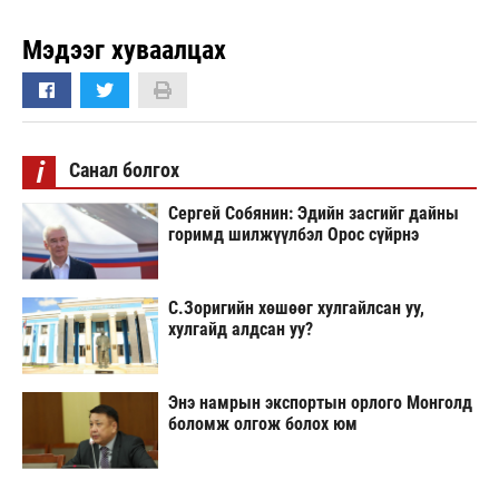
Мэдээг хуваалцах
i
Санал болгох
Сергей Собянин: Эдийн засгийг дайны
горимд шилжүүлбэл Орос сүйрнэ
С.Зоригийн хөшөөг хулгайлсан уу,
хулгайд алдсан уу?
Энэ намрын экспортын орлого Монголд
боломж олгож болох юм