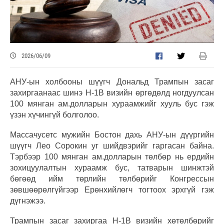
2026/06/09
АНУ-ын холбооны шүүгч Дональд Трампын засаг
захиргаанаас шинэ H-1B визийн өргөдөлд ногдуулсан
100 мянган ам.долларын хураамжийг хууль бус гэж
үзэн хүчингүй болголоо.
Массачусетс мужийн Бостон дахь АНУ-ын дүүргийн
шүүгч Лео Сорокин уг шийдвэрийг гаргасан байна.
Тэрбээр 100 мянган ам.долларын төлбөр нь ердийн
зохицуулалтын хураамж бус, татварын шинжтэй
бөгөөд ийм төрлийн төлбөрийг Конгрессын
зөвшөөрөлгүйгээр Ерөнхийлөгч тогтоох эрхгүй гэж
дүгнэжээ.
Трампын засаг захиргаа H-1B визийн хөтөлбөрийг