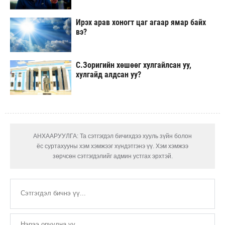
Ирэх арав хоногт цаг агаар ямар байх
вэ?
С.Зоригийн хөшөөг хулгайлсан уу,
хулгайд алдсан уу?
АНХААРУУЛГА: Та сэтгэгдэл бичихдээ хууль зүйн болон
ёс суртахууны хэм хэмжээг хүндэтгэнэ үү. Хэм хэмжээ
зөрчсөн сэтгэгдэлийг админ устгах эрхтэй.