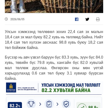
2026/06/05
Улсын хэмжээнд төллөвөл зохих 22,4 сая эх малын
18,4 сая эх мал буюу 82.2 хувь нь төллөөд байна. Нийт
18,4 сая төл хүлээн авснаас 98.8 хувь буюу 18,2 сая
төл бойжиж байна.
Бүсээр нь авч үзвэл баруун бүс 83.3 хувь, зүүн бүс 84.0
хувь, төвийн бүс 79.8 хувь, хангайн бүс 82.0 хувьтай
мал төллөж дууслаа. Өнгөрсөн оны мөн үетэй
харьцуулахад 0.6 сая төл буюу 3.1 хувиар буурсан
байна.