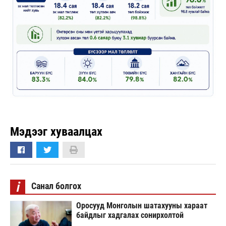
Мэдээг хуваалцах
i
Санал болгох
Оросууд Монголын шатахууны хараат
байдлыг хадгалах сонирхолтой