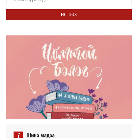
ИЛГЭЭХ
i
Шинэ мэдээ