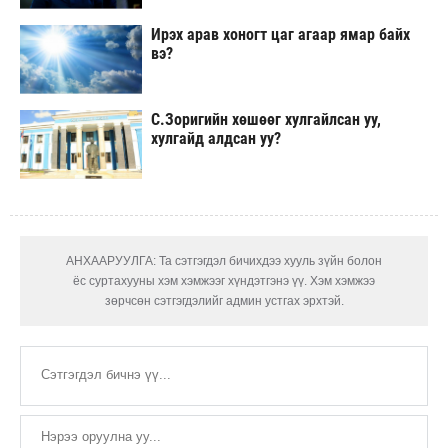
Ирэх арав хоногт цаг агаар ямар байх
вэ?
С.Зоригийн хөшөөг хулгайлсан уу,
хулгайд алдсан уу?
АНХААРУУЛГА: Та сэтгэгдэл бичихдээ хууль зүйн болон
ёс суртахууны хэм хэмжээг хүндэтгэнэ үү. Хэм хэмжээ
зөрчсөн сэтгэгдэлийг админ устгах эрхтэй.