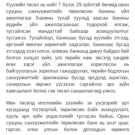
Хуулийн төсөл нь нийт 7 бүлэг, 29 зүйлтэй бөгөөд орон
сууцны санхүүжилтийн төрөлжсөн банкны үйл
ажиллагааг Банкны тухай хуульд заасан банкны
ердийн үйл ажиллагаанаас тодорхой ялгаж,
тусгайлсан мандаттай байхаар зохицуулалтыг
тусгажээ. Тухайлбал, банкнаас бусад хуулийн этгээд,
иргэний мөнгөн хөрөнгийг хадгалах, банкнаас бусад
этгээдэд зээл олгох, аливаа банканд давуу байдал бий
болгох хэлцэл хийх, улс төрийн нам, эвсэлд хандив
өгөх зэрэг үйл ажиллагааг хориглосон нь
байгууллагын зорилгыг гажуудуулах, төрийн бодлогын
санхүүжилтийг арилжааны бусад эрсдэлд ашиглах,
сонирхлын зөрчил үүсэхээс сэргийлэх эрх зүйн
хамгаалалт болно гэж төсөл санаачлагчид үзжээ.
Мөн төсөлд ипотекийн зээлийн эх үүсвэрийг урт
хугацаанд тогтвортой, төрөлжсөн байх зохицуулалт,
хууль эрх зүйн үндэслэлийг тусгасан байна. Орон
сууцны санхүүжилтийн төрөлжсөн банк нь үнэт цаас
гаргах, олон улсын болон дотоодын хөрөнгө