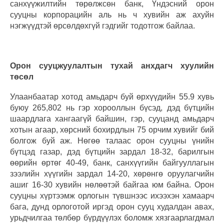
санхүүжилтийн төрөлжсөн банк, Үндэсний орон
сууцны корпорацийн аль нь ч хувийн аж ахуйн
нэгжүүдтэй өрсөлдөхгүй гэдгийг тодотгож байлаа.
Орон сууцжуулалтын тухай анхдагч хуулийн
төсөл
Улаанбаатар хотод амьдарч буй өрхүүдийн 55.9 хувь
буюу 265,802 нь гэр хорооллын бүсэд, дэд бүтцийн
шаардлага хангаагүй байшин, гэр, сууцанд амьдарч
хотын агаар, хөрсний бохирдлын 75 орчим хувийг бий
болгож буй аж. Нөгөө талаас орон сууцны үнийн
бүтцэд газар, дэд бүтцийн зардал 18-32, барилгын
өөрийн өртөг 40-49, банк, санхүүгийн байгууллагын
зээлийн хүүгийн зардал 14-20, хөрөнгө оруулагчийн
ашиг 16-30 хувийн нөлөөтэй байгаа юм байна. Орон
сууцны хүртээмж орлогын түвшнээс ихээхэн хамаарч
бага, дунд орлоготой иргэд орон сууц худалдан авах,
урьдчилгаа төлбөр бүрдүүлэх боломж хязгаарлагдмал