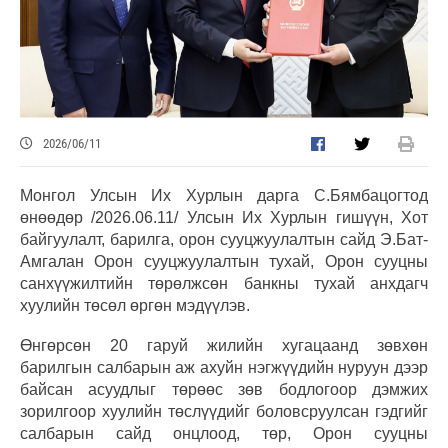
2026/06/11
Монгол Улсын Их Хурлын дарга С.Бямбацогтод
өнөөдөр /2026.06.11/ Улсын Их Хурлын гишүүн, Хот
байгуулалт, барилга, орон сууцжуулалтын сайд Э.Бат-
Амгалан Орон сууцжуулалтын тухай, Орон сууцны
санхүүжилтийн төрөлжсөн банкны тухай анхдагч
хуулийн төсөл өргөн мэдүүлэв.
Өнгөрсөн 20 гаруй жилийн хугацаанд зөвхөн
барилгын салбарын аж ахуйн нэгжүүдийн нуруун дээр
байсан асуудлыг төрөөс зөв бодлогоор дэмжих
зорилгоор хуулийн төслүүдийг боловсруулсан гэдгийг
салбарын сайд онцлоод, төр, Орон сууцны