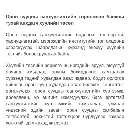
Орон сууцны санхүүжилтийн төрөлжсөн банкны
тухай анхдагч хуулийн төсөл
Орон сууцны санхүүжилтийн бодлогыг тогтвортой,
хариуцлагатай, мэргэжлийн институтийн тогтолцоонд
хэрэгжүүлэх шаардлагын хүрээнд энэхүү хуулийн
төслийг боловсруулсан байна.
Хуулийн төслийн зорилго нь иргэдийн эрүүл, аюулгүй
орчинд амьдрах, орчны бохирдлоос хамгаалах
хүрээнд тэдний худалдан авах чадвар, бодит орлогод
нийцсэн орон сууц худалдан авах боломж, сонголтыг
өргөжүүлэх, орон сууцны санхүүжилтийн хүртээмж,
өрсөлдөөн, үр ашгийг нэмэгдүүлэх, бага өртөгтэй
санхүүжилтийн хүртээмжийг хамгаалах, улмаар
үндэсний эдийн засагт орон сууцны салбарын
тогтвортой, зохистой тогтолцоог бүрдүүлэх замаар
хөгжлийг дэмжихэд чиглэжээ.