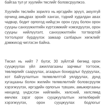
байгаа тул уг хуулийн төслийг боловсруулжээ.
Хуулийн төслийн зорилго нь иргэдийн эрүүл, аюулгүй
орчинд амьдрах эрхийг хангах, тэдний худалдан авах
чадвар, бодит орлогод нийцсэн орон сууц болон орон
сууцны санхүүжилтийн хүртээмжийг нэмэгдүүлэх, орон
сууцны нийлүүлэлт, санхүүжилтийн тогтвортой
тогтолцоог бүрдүүлэх замаар салбарын хөгжлийг
дэмжихэд чиглэсэн байна.
Төсөл нь нийт 7 бүлэг, 30 зүйлтэй бөгөөд орон
сууцжуулах үйл ажиллагааны зарчмыг тогтоож,
төвлөрлийг сааруулах, агаарын бохирдлыг бууруулах,
хот байгуулалтын төлөвлөлттэй уялдуулах, дунд
хугацааны болон жилийн төлөвлөлтийг боловсруулж
хэрэгжүүлэх, иргэдийн орлогын түвшин, амьжиргааны
нөхцөлд үндэслэн нийгмийн, хөлсний, хөлслөөд
өмчлөх зэрэг орон сууцжуулалтын хөтөлбөрийг
хэрэгжүүлэх, орон сууцжуулах бодлогыг