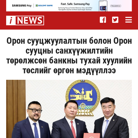
Орон сууцжуулалтын болон Орон
сууцны санхүүжилтийн
төрөлжсөн банкны тухай хуулийн
төслийг өргөн мэдүүллээ