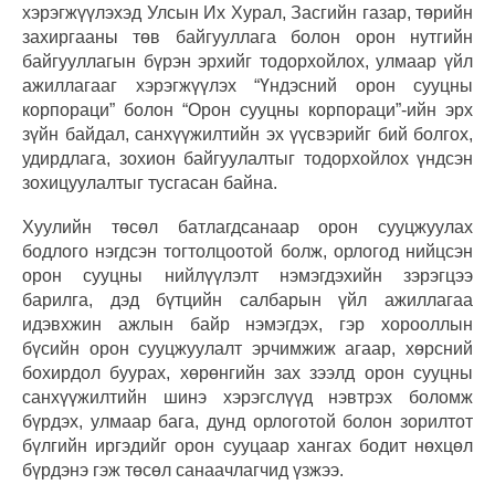
хэрэгжүүлэхэд Улсын Их Хурал, Засгийн газар, төрийн
захиргааны төв байгууллага болон орон нутгийн
байгууллагын бүрэн эрхийг тодорхойлох, улмаар үйл
ажиллагааг хэрэгжүүлэх “Үндэсний орон сууцны
корпораци” болон “Орон сууцны корпораци”-ийн эрх
зүйн байдал, санхүүжилтийн эх үүсвэрийг бий болгох,
удирдлага, зохион байгуулалтыг тодорхойлох үндсэн
зохицуулалтыг тусгасан байна.
Хуулийн төсөл батлагдсанаар орон сууцжуулах
бодлого нэгдсэн тогтолцоотой болж, орлогод нийцсэн
орон сууцны нийлүүлэлт нэмэгдэхийн зэрэгцээ
барилга, дэд бүтцийн салбарын үйл ажиллагаа
идэвхжин ажлын байр нэмэгдэх, гэр хорооллын
бүсийн орон сууцжуулалт эрчимжиж агаар, хөрсний
бохирдол буурах, хөрөнгийн зах зээлд орон сууцны
санхүүжилтийн шинэ хэрэгслүүд нэвтрэх боломж
бүрдэх, улмаар бага, дунд орлоготой болон зорилтот
бүлгийн иргэдийг орон сууцаар хангах бодит нөхцөл
бүрдэнэ гэж төсөл санаачлагчид үзжээ.