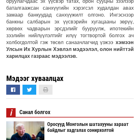
оруулагчдаас эх үүсвэр татах, орон сууцны зээлээр
баталгаажсан санхүүгийн хэрэгсэл худалдан авах
замаар банкуудад санхүүжилт олгоно. Ингэснээр
банкны салбарын эх үүсвэрийн хугацааны зөрүү,
хөрвөх чадварын эрсдэлийг бууруулж, ипотекийн
зээлийн нийлүүлэлтийг илүү тогтвортой болгох ач
холбогдолтой гэж төсөл санаачлагчид үзжээ
хэмээн
Улсын Их Хурлын Хэвлэл мэдээлэл, олон нийттэй
харилцах газраас мэдээлэв.
Мэдээг хуваалцах
i
Санал болгох
Оросууд Монголын шатахууны хараат
байдлыг хадгалах сонирхолтой