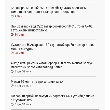
Боловсролын салбарын хөгжлийг дэмжих олон улсын
хамтын ажиллагааны талаар санал солилцов
4 мин
Наймдугаар сард Сүхбаатар боомтоор 10,017 тонн Аи-92
автобензин импортолжээ
14 мин
Худалдагч Н.Амарзаяа: 32 хуудастай өрийн дэвтэр долоо
хоногт л дүүрдэг
23 мин
АНУ-д Фулбрайтын хөтөлбөрөөр 150 гаруй монгол залуус
магистрын зэрэг хамгаалаад байна
3 цаг 52 мин
Месси 80 мянган евро хандивлажээ
4 цаг 24 мин
Татварын өртэй шатахуун импортлогч ААН-үүдийн дансыг
битүүмжлэхгүй
4 цаг 34 мин