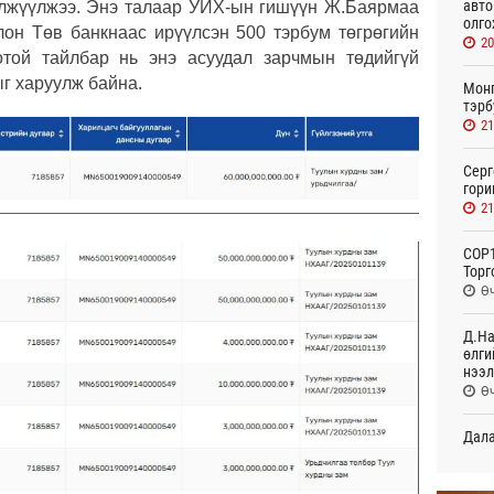
авто
илжүүлжээ. Энэ талаар УИХ-ын гишүүн Ж.Баярмаа
олго
он Төв банкнаас ирүүлсэн 500 тэрбум төгрөгийн
20
отой тайлбар нь энэ асуудал зарчмын төдийгүй
г харуулж байна.
Монг
тэрб
21
Серг
гори
21
COP1
Торг
Өч
Д.На
өлги
нээл
Өч
Дала
болн
Өч