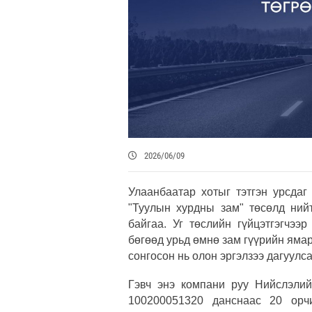
2026/06/09
Улаанбаатар хотыг тэтгэн урсдаг
"Туулын хурдны зам" төсөлд нийт
байгаа. Уг төслийн гүйцэтгэгчэ
бөгөөд урьд өмнө зам гүүрийн ямар
сонгосон нь олон эргэлзээ дагуулса
Гэвч энэ компани руу Нийслэли
100200051320 данснаас 20 орчи