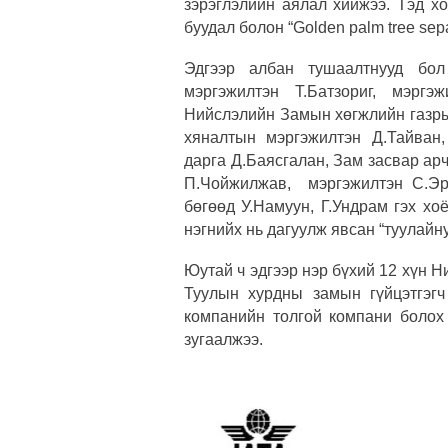
зэрэглэлийн аялал хийжээ. Тэд хо
буудал болон “
Golden palm tree se
Эдгээр албан тушаалтнууд бо
мэргэжилтэн Т.Батзориг, мэргэ
Нийслэлийн Замын хөгжлийн газры
хяналтын мэргэжилтэн Д.Тайван
дарга Д.Баясгалан, Зам засвар ар
П.Чойжилжав, мэргэжилтэн С.Эр
бөгөөд У.Намуун, Г.Ундрам гэх хо
нэгнийх нь дагуулж явсан “туулайн
Юутай ч эдгээр нэр бүхий 12 хүн 
Туулын хурдны замын гүйцэтгэг
компанийн толгой компани боло
зугаалжээ.