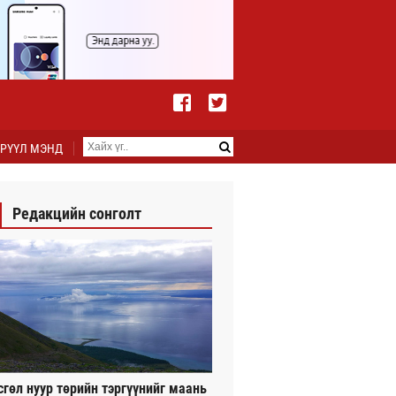
РҮҮЛ МЭНД
Редакцийн сонголт
сгөл нуур төрийн тэргүүнийг маань