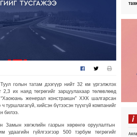
тах
 Туул голын татам дээгүүр нийт 32 км үргэлжлэх
 2,3 их наяд төгрөгийг зарцуулахаар төлөвлөөд
эр “Хаоюань женерал констракшн” ХХК шалгарсан
 ч туршлагагүй, хийсэн бүтээсэн түүхгүй компанийг
н билээ.
i
йн Замын хөгжлийн газрын хөрөнгө оруулалтын
м удаагийн гүйлгээгээр 500 тэрбум төгрөгийг
Аяла