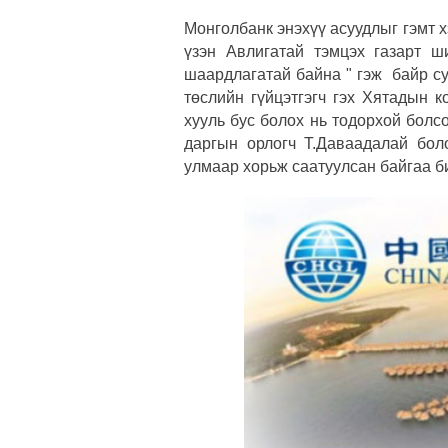
Монголбанк энэхүү асуудлыг гэмт 
үзэн Авлигатай тэмцэх газарт 
шаардлагатай байна " гэж байр с
төслийн гүйцэтгэгч гэх Хятадын 
хууль бус болох нь тодорхой болс
даргын орлогч Т.Даваадалай бол
улмаар хорьж саатуулсан байгаа б