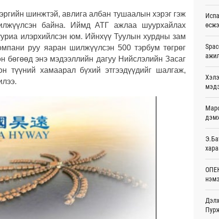
Ур
хэргийн шинжтэй, авлига албан тушаалын хэрэг гэж
Испа
шилжүүлсэн байна. Иймд АТГ ажлаа шуурхайлах
өсж
Шейх
зарл
ууриа илэрхийлсэн юм. Ийнхүү Туулын хурдны зам
Ур
Spac
компани руу яаран шилжүүлсэн 500 тэрбум төгрөг
ажи
он бөгөөд энэ мэдээллийн дагуу Нийслэлийн Засаг
Орон
он түүний хамаарал бүхий этгээдүүдийг шалгаж,
тарв
Хэлэ
илээ.
Ур
мэд
Боло
Маро
олон
сана
дэмж
Ур
Э.Ба
Найм
хара
10,0
Ур
ОПЕК
нэмэ
Худа
өрий
Ур
Дэлх
Пурж
АНУ-