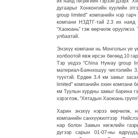
их наяд төгрөгийн гэрээн дээрх “Х
дугаарыг Хонконгийн хуулийн этг
group limited” компанийн нэр гарч
компани НЗДТГ-тай 2.3 их наяд т
“Хаоюань” гэж өөрчилж
оруулжээ. 
улбаатай.
Энэхүү компани нь Монголын үе ү
холбоотой явж ирсэн бөгөөд 10 га
Тэр үедээ
“Chinа Hyway group li
материал-Баянхошуу чиглэлийн 3.
түүхтэй. Ердөө 3.4 км замыг зас
limited” компанийн охин компани 
км Туулын хурдны замыг барина гэх
хэрэглэж, “Хятадын Хаоюань групп”
Харин энэхүү нэрээ өөрчилж,
компанийн санхүүжилтээр Нийслэл
нар болон Замын хөгжлийн газр
дүгээр сарын 01-07-ны өдрүүд