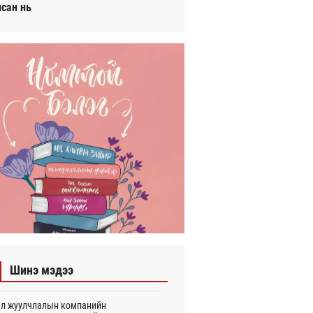
исан нь
Шинэ мэдээ
л жуулчлалын компанийн