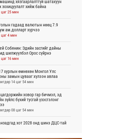
машинд хязгаарлалтгүй шатахуун
х зохицуулалт хийж байна
 цаг 25 мин
олын гадаад валютын нөөц 7.9
ум ам.долларт хүрчээ
 цаг 4 мин
ей Собянин: Эдийн засгийг дайны
мд шилжүүлбэл Орос сүйрнэ
 цаг 16 мин
7 хурлын өмнөхөн Монгол Улс
оны замын цувааг хүлээн авлаа
игдөр 14 цаг 54 мин
цагдоржийн ховор гар бичмэл, эд
йн зүйлс бүхий тусгай үзэсгэлэнг
ээ
игдөр 08 цаг 54 мин
нзадгад хот 2028 онд шинэ ДЦС-тай
о
игдөр 07 цаг 51 мин