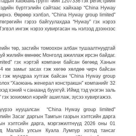
ятадын хаоюань групп”-ийн 1207336 гэх регистрийн
Олон
ээдийн бүртгэлийн сайтаас хайхаар “Chinа Hyway
олим
 ирнэ. Өөрөөр хэлбэл, “Chinа Hyway group limited”
өгрөгийн гэрээ байгуулахдаа “Hyway” гэх нэрээ
COP1
Тэгвэл ингэж нэрээ хувиргасан нь нэлээд дээхнээс
сург
Н.Ад
еийн төр, засгийн томоохон албан тушаалтнуудтай
нэмэ
руй жилийн өмнөөс Монголд ажиллаж ирсэн байдаг.
mited” гэх нэртэй компани байсан бөгөөд Ханын
4 км замыг засах гэж хөгөө хөлдөө чирч байсан
ах гэж мундраа хутгаж байсан “Chinа Hyway group
болох “Хаоюань женерал констракшн” компанийг 32
эд хэний ч санаанд буухгүй. Иймд тэд үнэгэн заль
 гэх зохиомол нэрийг ашиглаж, зүсээ хувиргажээ.
 нүүрээ нууцалсан
“
China Hyway group limited
”
ийн Засаг даргын Тамгын газрын хэлтсийн дарга
ын хэлтсийн дарга, мэргэжилтнүүд 2026 оны 01
эд Малайз улсын Куала Лумпур хотод тансаг