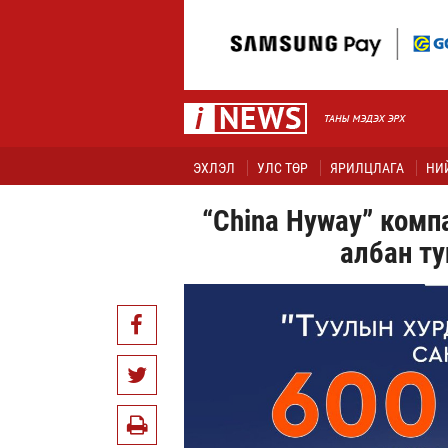
ЭХЛЭЛ
УЛС ТӨР
ЯРИЛЦЛАГА
НИ
“China Hyway” комп
албан ту