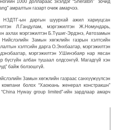
ногийн 1000 доллараас эхэлдэг “
Sheraton”
зочид
pang”
амралтын газарт очиж амарчээ.
л НЗДТГ-ын даргын шуурхай ажил хариуцсан
жилтэн Л.Гандулам, мэргэжилтэн Ж.Номундарь,
н ахлах мэргэжилтэн Б.Түшиг-Эрдэнэ, Автозамын
, Нийслэлийн Замын хөгжлийн газрын хэлтсийн
члалтын хэлтсийн дарга О.Энхбаатар, мэргэжилтэн
дэнэбаатар, мэргэжилтэн У.Шинэбаяр нар явсан
ёр бүсгүйн албан тушаал олдсонгүй. Магадгүй хэн
ууд” байж болзошгүй.
Нийслэлийн Замын хөгжлийн газраас санхүүжүүлсэн
ч компани болох “Хаоюань женерал констракшн”
х
“Chinа Hyway group limited”-ийн зардлаар амарч