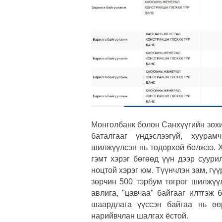
Монголбанк болон Санхүүгийн зох
баталгааг үндэслээгүй, хуура
шилжүүлсэн нь тодорхой болжээ. 
гэмт хэрэг бөгөөд үүн дээр суур
ноцтой хэрэг юм. Түүнчлэн зам, гү
зөрчин 500 тэрбум төгрөг шилжүү
авлига, "цавчаа" байгааг илтгэж
шаардлага үүссэн байгаа нь өө
нарийвчлан шалгах ёстой.