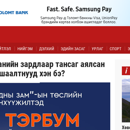
ЙТЛЭЛ
НИЙГЭМ
ДЭЛХИЙ
ЭДИЙН ЗАСАГ
УРЛАГ
СПОРТ
Э
анийн зардлаар тансаг аялсан
i
шаалтнууд хэн бэ?
Хөв