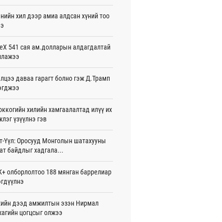
жигдар 16 цаг 01 мин
нийн хил дээр амиа алдсан хүний тоо
ээ
 Хасина Бангладешт эргэн ирэхээ
ав
жигдар 15 цаг 58 мин
eX 541 сая ам.долларын алдагдалтай
ллажээ
 нутагт жил бүр 500-700 толгой
агыг сэлгэн нутагшуулж байна
лцээ даваа гарагт болно гэж Д.Трамп
жигдар 15 цаг 54 мин
эгджээ
всролын салбарын хөгжлийг дэмжих
ккогийн хилийн хамгаалалтад илүү их
 улсын хамтын ажиллагааны талаар
л солилцов
лэг үзүүлнэ гэв
жигдар 15 цаг 50 мин
т-Үүл: Оросууд Монголын шатахууны
дугаар сард Сүхбаатар боомтоор
ат байдлыг хадгала...
17 тонн Аи-92 автобензин импортолжээ
жигдар 15 цаг 40 мин
+ олборлолтоо 188 мянган баррелиар
гдүүлнэ
лдагч Н.Амарзаяа: 32 хуудастай
н дэвтэр долоо хоногт л дүүрдэг
жигдар 15 цаг 31 мин
ийн дээд амжилтын эзэн Нирмал
агийн цогцсыг олжээ
д Фулбрайтын хөтөлбөрөөр 150 гаруй