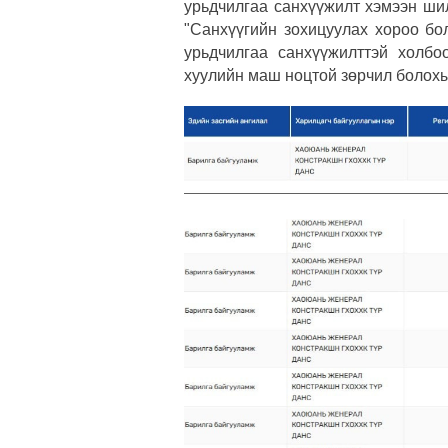
урьдчилгаа санхүүжилт хэмээн ш
"Санхүү
гийн
зохицуулах хороо бол
урьдчилгаа санхүүжилттэй холбо
хуулийн маш ноцтой зөрчил болохы