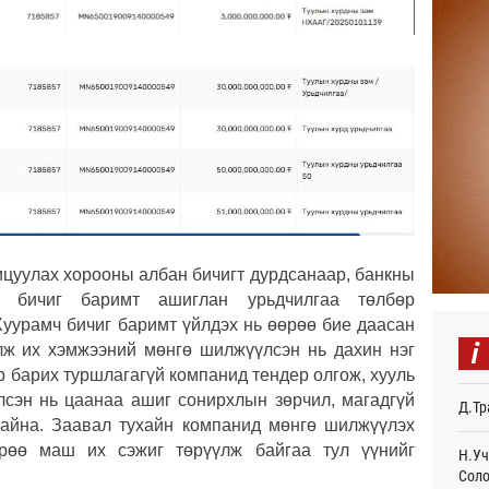
Авто
тоог
авна
Өч
Р.Да
орло
Өч
Улаа
Өч
СОР1
ицуулах хорооны албан бичигт дурдсанаар, банкны
дипл
мч бичиг баримт ашиглан урьдчилгаа төлбөр
тэрг
Хуурамч бичиг баримт үйлдэх нь өөрөө бие даасан
Ур
i
илж их хэмжээний мөнгө шилжүүлсэн нь дахин нэг
“Дүр
үр барих туршлагагүй компанид тендер олгож, хууль
үзэс
лсэн нь цаанаа ашиг сонирхлын зөрчил, магадгүй
Д.Тр
Ур
 байна. Заавал тухайн компанид мөнгө шилжүүлэх
рөө маш их сэжиг төрүүлж байгаа тул үүнийг
Энэ 
Н.Уч
505.
Соло
мянг