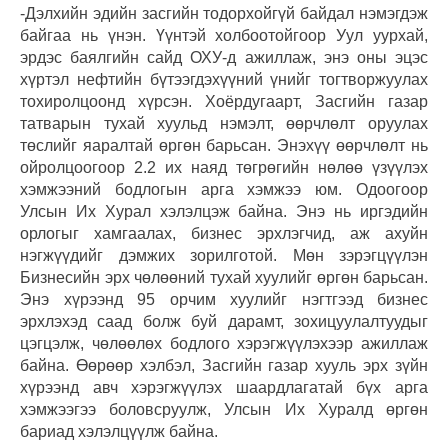
-Дэлхийн эдийн засгийн тодорхойгүй байдал нэмэгдэж
байгаа нь үнэн. Үүнтэй холбоотойгоор Уул уурхай,
эрдэс баялгийн сайд ОХУ-д ажиллаж, энэ оны эцэс
хүртэл нефтийн бүтээгдэхүүний үнийг тогтворжуулах
тохиролцоонд хүрсэн. Хоёрдугаарт, Засгийн газар
татварын тухай хуульд нэмэлт, өөрчлөлт оруулах
төслийг яаралтай өргөн барьсан. Энэхүү өөрчлөлт нь
ойролцоогоор 2.2 их наяд төгрөгийн нөлөө үзүүлэх
хэмжээний бодлогын арга хэмжээ юм. Одоогоор
Улсын Их Хурал хэлэлцэж байна. Энэ нь иргэдийн
орлогыг хамгаалах, бизнес эрхлэгчид, аж ахуйн
нэгжүүдийг дэмжих зорилготой. Мөн зэрэгцүүлэн
Бизнесийн эрх чөлөөний тухай хуулийг өргөн барьсан.
Энэ хүрээнд 95 орчим хуулийг нэгтгээд бизнес
эрхлэхэд саад болж буй дарамт, зохицуулалтуудыг
цэгцэлж, чөлөөлөх бодлого хэрэгжүүлэхээр ажиллаж
байна. Өөрөөр хэлбэл, Засгийн газар хууль эрх зүйн
хүрээнд авч хэрэгжүүлэх шаардлагатай бүх арга
хэмжээгээ боловсруулж, Улсын Их Хуралд өргөн
бариад хэлэлцүүлж байна.