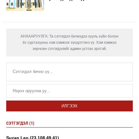
АНХААРУУЛГА: Та сэтгэгдэл бичихдээ хууль зүйн болон
ёс суртахууны хэм хэмжээг хүндэтгэнэ үү. Хэм хэмжээ
зөрчсөн сэтгэгдэлийг админ устгах эрхтэй.
ИЛГЭЭХ
СЭТГЭГДЭЛ (1)
Suzan Leo (23.108.49.41)