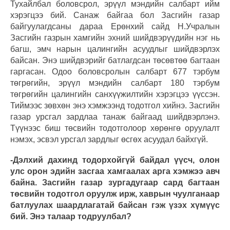
Тухайлбал боловсрол, эрүүл мэндийн салбарт ийм
хэрэгцээ бий. Санаж байгаа бол Засгийн газар
байгуулагдсаны дараа Ерөнхий сайд Н.Учралын
Засгийн газрын хамгийн эхний шийдвэрүүдийн нэг нь
багш, эмч нарын цалингийн асуудлыг шийдвэрлэх
байсан. Энэ шийдвэрийг батлагдсан төсөвтөө багтаан
гаргасан. Одоо боловсролын салбарт 677 тэрбум
төгрөгийн, эрүүл мэндийн салбарт 180 тэрбум
төгрөгийн цалингийн санхүүжилтийн хэрэгцээ үүссэн.
Тиймээс зөвхөн энэ хэмжээнд тодотгол хийнэ. Засгийн
газар урсгал зардлаа танаж байгаад шийдвэрлэнэ.
Түүнээс биш төсвийн тодотголоор хөрөнгө оруулалт
нэмэх, эсвэл урсгал зардлыг өсгөх асуудал байхгүй.
-Дэлхий дахинд тодорхойгүй байдал үүсч, олон
улс орон эдийн засгаа хамгаалах арга хэмжээ авч
байна. Засгийн газар зургадугаар сард багтаан
төсвийн тодотгол оруулж ирж, хаврын чуулганаар
батлуулах шаардлагатай байсан гэж үзэх хүмүүс
бий. Энэ талаар тодруулбал?