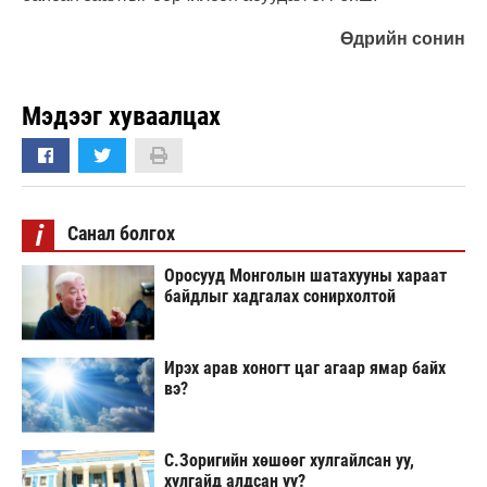
Өдрийн сонин
Мэдээг хуваалцах
i
Санал болгох
Оросууд Монголын шатахууны хараат
байдлыг хадгалах сонирхолтой
Ирэх арав хоногт цаг агаар ямар байх
вэ?
С.Зоригийн хөшөөг хулгайлсан уу,
хулгайд алдсан уу?