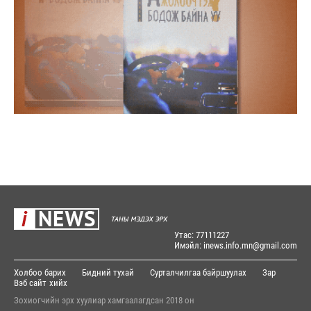
Утас: 77111227
Имэйл: inews.info.mn@gmail.com
Холбоо барих
Бидний тухай
Сурталчилгаа байршуулах
Зар
Вэб сайт
хийх
Зохиогчийн эрх хуулиар хамгаалагдсан 2018 он