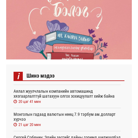
i
Шинэ мэдээ
Аялал жуулчлалын компанийн автомашинд
хязгаарлалтгүй шатахуун олгох зохицуулалт хийж байна
20 цаг 41 мин
Монголын гадаад валютын нөөц 7.9 тэрбум ам.долларт
хүрчээ
21 цаг 20 мин
Сергей Собянин: Эдийн засгийг дайны горимд шилжүүлбэл