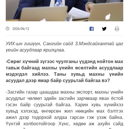
2026/06/12
УИХ-ын гишүүн, Сангийн сайд З.Мэндсайхантай цаг
үеийн асуудлаар ярилцлаа.
-Сөрөг хүчний зүгээс чуулганы үүдэнд нойтон мах
тавьж байгаад махны үнийн өсөлтийн асуудлаар
мэдэгдэл хийлээ. Таны хувьд махны үнийн
асуудал дээр ямар байр суурьтай байгаа вэ?
-Засгийн газар цаашдаа махны экспорт, махны үнийн
асуудлыг чөлөөт эдийн засгийн зарчмаар явах ёстой
гэсэн байр суурьтай байгаа. Харин хувь хүнийхээ
хувьд хэлэхэд, өнгөрсөн жил нөөцийн мах бэлтгэх
ажил дээр тодорхой алдаа гарсан гэж үзэж байна.
Үүнтэй холбоотойгоор Хүнс, хөдөө аж ахуйн сайд