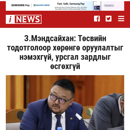
З.Мэндсайхан: Төсвийн
тодотголоор хөрөнгө оруулалтыг
нэмэхгүй, урсгал зардлыг
өсгөхгүй