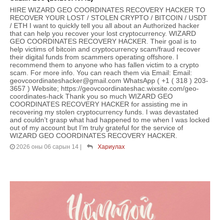
HIRE WIZARD GEO COORDINATES RECOVERY HACKER TO
RECOVER YOUR LOST / STOLEN CRYPTO / BITCOIN / USDT
/ ETH I want to quickly tell you all about an Authorized hacker
that can help you recover your lost cryptocurrency. WIZARD
GEO COORDINATES RECOVERY HACKER. Their goal is to
help victims of bitcoin and cryptocurrency scam/fraud recover
their digital funds from scammers operating offshore. I
recommend them to anyone who has fallen victim to a crypto
scam. For more info. You can reach them via Email: Email:
geovcoordinateshacker@gmail.com WhatsApp ( +1 ( 318 ) 203-
3657 ) Website; https://geovcoordinateshac.wixsite.com/geo-
coordinates-hack Thank you so much WIZARD GEO
COORDINATES RECOVERY HACKER for assisting me in
recovering my stolen cryptocurrency funds. I was devastated
and couldn’t grasp what had happened to me when I was locked
out of my account but I’m truly grateful for the service of
WIZARD GEO COORDINATES RECOVERY HACKER.
2026 оны 06 сарын 14
|
Хариулах