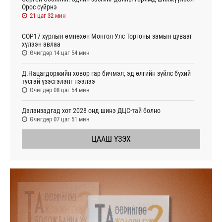
Орос сүйрнэ
21 цаг 32 мин
COP17 хурлын өмнөхөн Монгол Улс Торгоны замын цувааг
хүлээн авлаа
Өчигдөр 14 цаг 54 мин
Д.Нацагдоржийн ховор гар бичмэл, эд өлгийн зүйлс бүхий
тусгай үзэсгэлэнг нээлээ
Өчигдөр 08 цаг 54 мин
Даланзадгад хот 2028 онд шинэ ДЦС-тай болно
Өчигдөр 07 цаг 51 мин
ЦААШ ҮЗЭХ