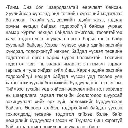
-Тийм. Энэ бол шаардлагатай өөрчлөлт байсан.
Хуулийнхаа хүрээнд бид төсвийн хүрээний мэдэгдлээ
баталсан. Тухайн үед дэлхийн эдийн засаг, гадаад
орчны нөхцөл байдал тодорхойгүй байсан учраас
намар хүртэл нөхцөл байдлаа ажиглаж, төсөвтэйгөө
хамт тодотголын асуудлаа өргөн барья гэсэн байр
суурьтай байсан. Хэрэв түүнээс өмнө эдийн засгийн
хүндрэл, тодорхойгүй нөхцөл байдал үүсвэл төсвийн
тодотголыг өргөн барих бүрэн боломжтой. Төсвийн
тодотгол гэдэг нь заавал ямар нэгэн нэмэлт зардал
гаргахын тулд хийдэг зүйл биш. Харин эдийн засгийн
тодорхойгүй нөхцөл байдал үүссэн үед төсвөө уян
хатан зохицуулах боломжийг бүрдүүлдэг хэрэгсэл юм.
Тиймээс тухайн үед хийсэн өөрчлөлтийн гол зорилго
нь шаардлага гарвал төсвийн бодлогодоо шуурхай
зохицуулалт хийх эрх зүйн боломжийг бүрдүүлэхэд
байсан. Өөрөөр хэлбэл, тодорхойгүй байдал үүссэн
тохиолдолд төсвийн тодотгол хийхэд бэлэн байх
нөхцөлийг бүрдүүлсэн гэсэн үг. Түүнээс биш хэрэггүй
байсан заалтыг өөрчилсөн асуудал огт биш.