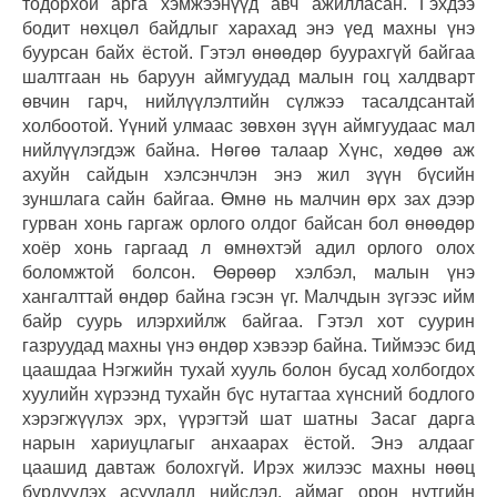
тодорхой арга хэмжээнүүд авч ажилласан. Гэхдээ
бодит нөхцөл байдлыг харахад энэ үед махны үнэ
буурсан байх ёстой. Гэтэл өнөөдөр буурахгүй байгаа
шалтгаан нь баруун аймгуудад малын гоц халдварт
өвчин гарч, нийлүүлэлтийн сүлжээ тасалдсантай
холбоотой. Үүний улмаас зөвхөн зүүн аймгуудаас мал
нийлүүлэгдэж байна. Нөгөө талаар Хүнс, хөдөө аж
ахуйн сайдын хэлсэнчлэн энэ жил зүүн бүсийн
зуншлага сайн байгаа. Өмнө нь малчин өрх зах дээр
гурван хонь гаргаж орлого олдог байсан бол өнөөдөр
хоёр хонь гаргаад л өмнөхтэй адил орлого олох
боломжтой болсон. Өөрөөр хэлбэл, малын үнэ
хангалттай өндөр байна гэсэн үг. Малчдын зүгээс ийм
байр суурь илэрхийлж байгаа. Гэтэл хот суурин
газруудад махны үнэ өндөр хэвээр байна. Тиймээс бид
цаашдаа Нэгжийн тухай хууль болон бусад холбогдох
хуулийн хүрээнд тухайн бүс нутагтаа хүнсний бодлого
хэрэгжүүлэх эрх, үүрэгтэй шат шатны Засаг дарга
нарын хариуцлагыг анхаарах ёстой. Энэ алдааг
цаашид давтаж болохгүй. Ирэх жилээс махны нөөц
бүрдүүлэх асуудалд нийслэл, аймаг орон нутгийн