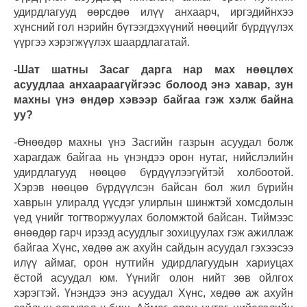
удирдлагууд өөрсдөө илүү анхаарч, иргэдийнхээ
хүнсний гол нэрийн бүтээгдэхүүний нөөцийг бүрдүүлэх
үүргээ хэрэгжүүлэх шаардлагатай.
-Шат шатны Засаг дарга нар мах нөөцлөх
асуудлаа анхаараагүйгээс болоод энэ хавар, зун
махны үнэ өндөр хэвээр байгаа гэж хэлж байна
уу?
-Өнөөдөр махны үнэ Засгийн газрын асуудал болж
харагдаж байгаа нь үнэндээ орон нутаг, нийслэлийн
удирдлагууд нөөцөө бүрдүүлээгүйтэй холбоотой.
Хэрэв нөөцөө бүрдүүлсэн байсан бол жил бүрийн
хаврын улиралд үүсдэг улирлын шинжтэй хомсдолын
үед үнийг тогтворжуулах боломжтой байсан. Тиймээс
өнөөдөр гарч ирээд асуудлыг зохицуулах гэж ажиллаж
байгаа Хүнс, хөдөө аж ахуйн сайдын асуудал гэхээсээ
илүү аймаг, орон нутгийн удирдлагуудын хариуцах
ёстой асуудал юм. Үүнийг олон нийт зөв ойлгох
хэрэгтэй. Үнэндээ энэ асуудал Хүнс, хөдөө аж ахуйн