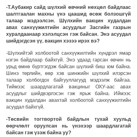
-Т.Аубакир сайд шүлхий өвчний нөхцөл байдлаас
шалтгаалан махны үнэ цаашид өсөж болзошгүй
талаар мэдээлсэн. Шүлхийн вакцин худалдан
авах санхүүжилтийн асуудлыг Засгийн газрын
хуралдаанаар хэлэлцсэн гэж байсан. Энэ асуудал
шийдэгдсэн үү, вакцин хэзээ ирэх вэ?
-Шүлхийтэй холбоотой санхүүжилтийн хүндрэл ямар
нэгэн байдлаар байхгүй. Энэ удаад гарсан өвчин нь
урьд өмнө бүртгэгдэж байсан шүлхий биш юм байна.
Шинэ төрлийн, өөр хэв шинжийн шүлхий илэрсэн
талаар холбогдох байгууллагууд мэдээлж байгаа.
Тиймээс шаардлагатай вакциныг ОХУ-аас авах
асуудлыг шийдвэрлэсэн гэж ярьж байна. Иймээс
вакцин худалдан авахтай холбоотой санхүүжилтийн
асуудал байхгүй.
-Төсвийн тогтвортой байдлын тухай хуульд
өөрчлөлт оруулсан нь үнэхээр шаардлагатай
байсан гэж үзэж байна уу?