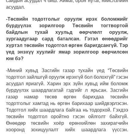
сайдын асуудал ч биш. Аймаг, орон нутаг, нийслэлийн
асуудал.
-Төсвийн тодотголыг оруулж ирэх боломжийг
бүрдүүлэх зорилгоор Төсвийн тогтвортой
байдлын тухай хуульд өөрчлөлт оруулж,
зургаадугаар сард баталсан. Гэтэл өнөөдрийг
хүртэл төсвийн тодотгол өргөн баригдсангүй. Тэр
үед энэхүү хуулийг ямар зорилгоор өөрчилсөн
юм бэ?
-Миний хувьд Засгийн газар тухайн үед “Төсвийн
тодотгол зайлшгүй оруулж ирэхгүй бол болохгүй” гэсэн
асуудал яриагүй. Харин эрх зүйн хувьд ийм боломж
бүрдүүлэх шаардлагатай гэдгийг л ярьсан. Засгийн
газар намар төсөв өргөн барихдаа төсвийн
тодотголыг хамтад нь өргөн барихаар шийдвэрлэсэн.
Тодотгол хийх шаардлага байгаа нь тодорхой. Гэхдээ
төсвийн тодотгол оройтно гэсэн ойлголт байхгүй.
Өнөөдөр төсвийн хоёр ерөнхийлөн захирагчийн
хооронд зохицуулалт хийх шаардлага үүссэн.