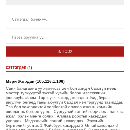
ИЛГЭЭХ
СЭТГЭГДЭЛ (1)
Мэри Жордан (105.116.1.106)
Сайн байцгаана уу хүмүүсээ Бен бол хэнд ч байхгүй нөөц
мастер түлхүүртэй тусгай хувийн болон мэргэжлийн
jbeespyhack юм. Тэр юуг ч хакердаж чадна. Бид бүрэн
аюулгүй бөгөөд таны аюулгүй байдал нэн тэргүүнд тавигддаг.
Тэр бол хакердахтай холбоотой аливаа ажлын хамгийн
шилдэг нь бөгөөд үүнд: . Сургуулийн ангийг өөрчлөх . Банкны
ажил, бэлэн мөнгө солих . Аливаа роботыг хакердаж,
удирдах . Мэдээллийн сангийн хакердах . Эрүүгийн
бүртгэлийг устгах 1-Фэйсбүүк хакердах 2-Gmail хакердах 3-
Whats апп хакердах 4-Вэбсайт хакердах 5-Дуудлагыг хянах