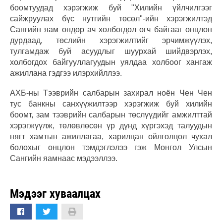
боомтуудад хэрэгжиж буй "Хилийн үйлчилгээг
сайжруулах бүс нутгийн төсөл"-ийн хэрэгжилтэд
Сангийн яам өндөр ач холбогдол өгч байгааг онцлон
дурдаад, төслийн хэрэгжилтийг эрчимжүүлэх,
тулгамдаж буй асуудлыг шуурхай шийдвэрлэх,
холбогдох байгууллагуудын уялдаа холбоог хангаж
ажиллана гэдгээ илэрхийллээ.
АХБ-ны Тээврийн салбарын захирал ноён Чен Чен
тус банкны санхүүжилтээр хэрэгжиж буй хилийн
боомт, зам тээврийн салбарын төслүүдийг амжилттай
хэрэгжүүлж, төлөвлөсөн үр дүнд хүргэхэд талуудын
нягт хамтын ажиллагаа, харилцан ойлголцол чухал
болохыг онцлон тэмдэглэлээ гэж Монгол Улсын
Сангийн яамнаас мэдээллээ.
Мэдээг хуваалцах