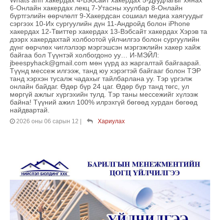
6-Онлайн хакердах лекц 7-Утасны хуулбар 8-Онлайн
бүртгэлийн өөрчлөлт 9-Хакердсан сошиал медиа хаягуудыг
сэргээх 10-Их сургуулийн дүн 11-Андройд болон iPhone
хакердах 12-Твиттер хакердах 13-Вэбсайт хакердах Хэрэв та
дээрх хакердахтай холбоотой үйлчилгээ болон сургуулийн
дүнг өөрчлөх чиглэлээр мэргэшсэн мэргэжлийн хакер хайж
байгаа бол Түүнтэй холбогдоно уу… И-МЭЙЛ:
jbeespyhack@gmail.com мөн үүрд аз жаргалтай байгаарай.
Түүнд мессеж илгээж, танд юу хэрэгтэй байгааг болон ТЭР
танд хэрхэн тусалж чадахыг тайлбарлана уу. Тэр үргэлж
онлайн байдаг. Өдөр бүр 24 цаг. Өдөр бүр танд төгс, ул
мөргүй ажлыг хүргэхийн тулд. Тэр таны мессежийг хүлээж
байна! Түүний ажил 100% илрэхгүй бөгөөд хурдан бөгөөд
найдвартай.
2026 оны 06 сарын 12
|
Хариулах