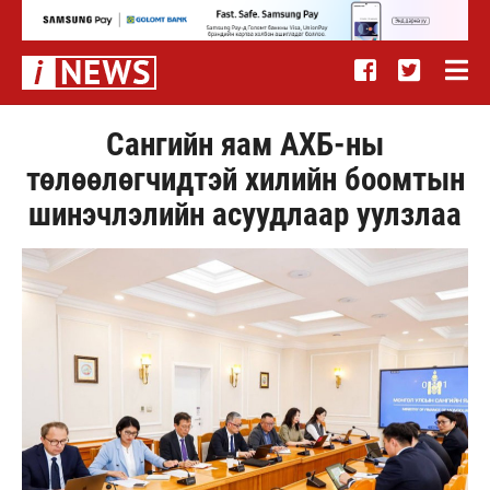
Сангийн яам АХБ-ны
төлөөлөгчидтэй хилийн боомтын
шинэчлэлийн асуудлаар уулзлаа