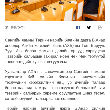
2026/06/11
Сангийн яамны Төрийн нарийн бичгийн дарга Б.Анар
өнөөдөр Азийн хөгжлийн банк (АХБ)-ны Төв, Баруун,
Зүүн Ази болон Номхон далайн орнууд хариуцсан
Тээврийн салбарын захирал ноён Чен Чен тэргүүтэй
төлөөлөгчдийг хүлээн авч уулзлаа.
Уулзалтаар АХБ-ны санхүүжилтээр Сангийн яаманд
хэрэгжиж буй хилийн боомтын шинэчлэлийн
төслүүдийн хэрэгжилтийн явц, үр дүнгийн талаар
болон цаашид хамтран хэрэгжүүлэх боломжтой зам
тээврийн салбарын хөрөнгө оруулалтын шинэ төсөл,
хөтөлбөрүүдийн талаар санал солилцов.
Төрийн нарийн бичгийн дарга Б.Анар хилийн