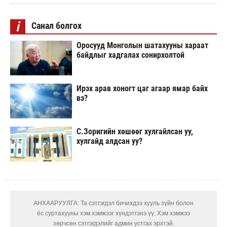
i
Санал болгох
Оросууд Монголын шатахууны хараат
байдлыг хадгалах сонирхолтой
Ирэх арав хоногт цаг агаар ямар байх
вэ?
С.Зоригийн хөшөөг хулгайлсан уу,
хулгайд алдсан уу?
АНХААРУУЛГА: Та сэтгэгдэл бичихдээ хууль зүйн болон
ёс суртахууны хэм хэмжээг хүндэтгэнэ үү. Хэм хэмжээ
зөрчсөн сэтгэгдэлийг админ устгах эрхтэй.