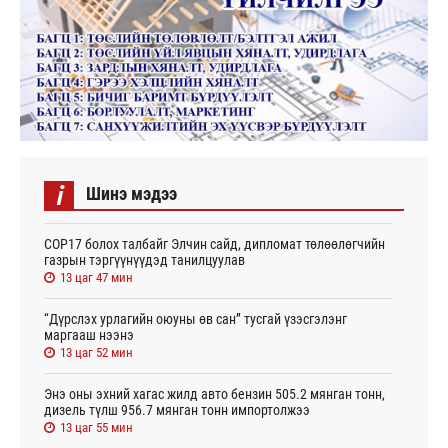
i
Шинэ мэдээ
СОР17 болох талбайг Элчин сайд, дипломат төлөөлөгчийн
газрын тэргүүнүүдэд танилцуулав
13 цаг 47 мин
“Дүрслэх урлагийн оюуны өв сан” тусгай үзэсгэлэнг
маргааш нээнэ
13 цаг 52 мин
Энэ оны эхний хагас жилд авто бензин 505.2 мянган тонн,
дизель түлш 956.7 мянган тонн импортолжээ
13 цаг 55 мин