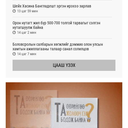
Шейх Хасина Бангладешт эргэн ирэхээ зарлав
13 цаг 59 мин
Орон нутагт жил бүр 500-700 толгой тарвагыг сэлгэн
нутагшуулж байна
14 цаг 2 мин
Боловсролын салбарын хөгжлийг дэмжих олон улсын
хамтын ажиллагааны талаар санал солилцов
14 цаг 7 мин
ЦААШ ҮЗЭХ