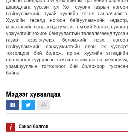
даасан байдлаар авч үзэх нийгэм, цаг үеийн хэрэгцээ
шаардлага үүссэн тул Хот, суурин газрын ногоон
байгууламжийн тухай хуулийн төсөл санаачилжээ.
Хуулийн төсөлд ногоон байгууламжийн кадастр,
мэдээллийн нэгдсэн цахим систем бий болгох, суулгац
үржүүлгийг зохион байгуулалтын төлөвлөгөөнд туссан
газарт хэрэгжүүлэх боломжийг нээх, ногоон
байгууламжийн санхүүжилтийн олон эх үүсвэрт
тогтолцоог бий болгож, иргэн, хуулийн этгээдийн
оролцоонд суурилсан хамтын хариуцлагын механизм,
урамшууллын тогтолцоог бий болгохоор тусгасан
байна.
Мэдээг хуваалцах
i
Санал болгох