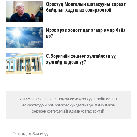
Оросууд Монголын шатахууны хараат
байдлыг хадгалах сонирхолтой
Ирэх арав хоногт цаг агаар ямар байх
вэ?
С.Зоригийн хөшөөг хулгайлсан уу,
хулгайд алдсан уу?
АНХААРУУЛГА: Та сэтгэгдэл бичихдээ хууль зүйн болон
ёс суртахууны хэм хэмжээг хүндэтгэнэ үү. Хэм хэмжээ
зөрчсөн сэтгэгдэлийг админ устгах эрхтэй.