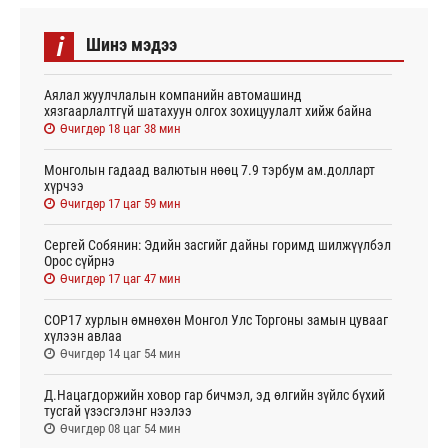
i
Шинэ мэдээ
Аялал жуулчлалын компанийн автомашинд
хязгаарлалтгүй шатахуун олгох зохицуулалт хийж байна
Өчигдөр 18 цаг 38 мин
Монголын гадаад валютын нөөц 7.9 тэрбум ам.долларт
хүрчээ
Өчигдөр 17 цаг 59 мин
Сергей Собянин: Эдийн засгийг дайны горимд шилжүүлбэл
Орос сүйрнэ
Өчигдөр 17 цаг 47 мин
COP17 хурлын өмнөхөн Монгол Улс Торгоны замын цувааг
хүлээн авлаа
Өчигдөр 14 цаг 54 мин
Д.Нацагдоржийн ховор гар бичмэл, эд өлгийн зүйлс бүхий
тусгай үзэсгэлэнг нээлээ
Өчигдөр 08 цаг 54 мин