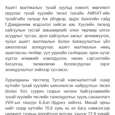
Ашигт малтмалын тухай хуульд нэмэлт, өөрчлөлт
оруулах тухай хуулийн төсөл /зэсийн АМНАТ-ийн
тухай/-ийн талаар Аж үйлдвэр, эрдэс баялгийн сайд
Г.Дамдинням мэдээлэл хийсэн юм. Хуулийн төсөлд
хайгуулын тусгай зөвшөөрлийг олон төрлөөр олгох
асуудлыг тусган, эрэл хайгуулын ажлыг эрчимжүүлэх,
чухал ашигт малтмалын болон баяжуулалтын үйл
ажиллагааг зохицуулах, ашигт малтмалын нөөц
ашигласны төлбөр, уул уурхайн салбараас орон нутаг
хүртэх өгөөжийг нэмэгдүүлэх, нөхөн сэргээлтийн
баталгаа, төлөвлөгөө боловсруулах зэрэг
зохицуулалтыг хийхээр тусгажээ.
Хуралдааны төгсгөлд Тусгай хамгаалалттай газар
нутгийн тухай хуулийн шинэчилсэн найруулгын төсөл
болон Хот, суурин газрын ногоон байгууламжийн
тухай хуулийн төслийн танилцуулгыг хууль санаачлагч
УИХ-ын гишүүн Б.Бат-Эрдэнэ хийлээ. Манай орны
нийт газар нутгийн 76.8 хувь нь их бага хэмжээгээр
цөлжилт, газрын доройтолд өртсөн, үүнээс 22.9 хувийг