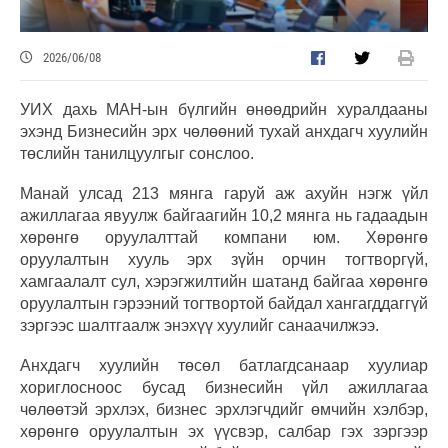
2026/06/08
УИХ дахь МАН-ын бүлгийн өнөөдрийн хуралдааны
эхэнд Бизнесийн эрх чөлөөний тухай анхдагч хуулийн
төслийн танилцуулгыг сонслоо.
Манай улсад 213 мянга гаруй аж ахуйн нэгж үйл
ажиллагаа явуулж байгаагийн 10,2 мянга нь гадаадын
хөрөнгө оруулалттай компани юм. Хөрөнгө
оруулалтын хууль эрх зүйн орчин тогтворгүй,
хамгаалалт сул, хэрэгжилтийн шатанд байгаа хөрөнгө
оруулалтын гэрээний тогтвортой байдал хангагддаггүй
зэргээс шалтгаалж энэхүү хуулийг санаачилжээ.
Анхдагч хуулийн төсөл батлагдсанаар хуулиар
хориглосноос бусад бизнесийн үйл ажиллагаа
чөлөөтэй эрхлэх, бизнес эрхлэгчдийг өмчийн хэлбэр,
хөрөнгө оруулалтын эх үүсвэр, салбар гэх зэргээр