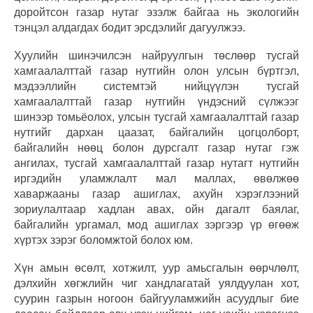
доройтсон газар нутаг эзэлж байгаа нь экологийн
тэнцэл алдагдах бодит эрсдэлийг дагуулжээ.
Хуулийн шинэчилсэн найруулгын төслөөр тусгай
хамгаалалттай газар нутгийн олон улсын бүртгэл,
мэдээллийн системтэй нийцүүлэн тусгай
хамгаалалттай газар нутгийн үндэсний сүлжээг
шинээр томьёолох, улсын тусгай хамгаалалттай газар
нутгийг дархан цаазат, байгалийн цогцолборт,
байгалийн нөөц болон дурсгалт газар нутаг гэж
ангилах, тусгай хамгаалалттай газар нутагт нутгийн
иргэдийн уламжлалт мал маллах, өвөлжөө
хаваржааны газар ашиглах, ахуйн хэрэглээний
зориулалтаар хадлан авах, ойн дагалт баялаг,
байгалийн ургамал, мод ашиглах зэргээр үр өгөөж
хүртэх зэрэг боломжтой болох юм.
Хүн амын өсөлт, хотжилт, уур амьсгалын өөрчлөлт,
дэлхийн хөгжлийн чиг хандлагатай уялдуулан хот,
суурин газрын ногоон байгууламжийн асуудлыг бие