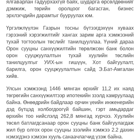
ялгаварлан гадуурхахгүй байх, шударга өрсөлдөөнийг
дэмжиж, төрийн оролцоог багасган, бизнес
эрхлэгчдийн дарамтыг бууруулах юм.
Үргэлжлүүлэн Газрын тосны бүтээгдэхүүн хуваах
гэрээний хэрэгжилтийг хангах зарим арга хэмжээний
тухай тогтоолын төслийг танилцууллаа. Үүний дараа
Орон сууцны санхүүжилтийн төрөлжсөн банк болон
орон сууцжуулалтын тухай хуулийн төслийн
танилцуулгыг УИХ-ын гишүүн, Хот байгуулалт,
барилга, орон сууцжуулалтын сайд Э.Бат-Амгалан
хийв.
Улсын хэмжээнд 1446 мянган өрхийг 11,2 их наяд
төгрөгийн санхүүжилтээр ипотекийн зээлд хамруулаад
байна. Өнөөдрийн байдлаар орчин үеийн инженерийн
дэд бүтцэд холбогдоогүй байшин, гэрт амьдардаг
өрхийн тоо нийслэлд 262,8 мянгад хүрчээ. Хуулийн
төсөл батлагдсанаар орон сууцны банк байгуулагдаж
жил бүр олгох орон сууцны зээлийн хэмжээ 2.2 дахин
нэмэгдэнэ хэмээн хууль санаачлагчид үзэж байна.