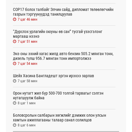
СОР17 болох талбайг Элчин сайд, дипломат төлөөлөгчийн
газрын тэргүүнүүдэд танилцуулав
7 цаг 46 мин
“Дүрслэх урлагийн оюуны өв сан” тусгай үзэсгэлэнг
маргааш нээнэ
7 цаг 51 мин
Энэ оны эхний хагас жилд авто бензин 505.2 мянган тонн,
дизель түлш 956.7 мянган тонн импортолжээ
7 цаг 54 мин
Шейх Хасина Бангладешт эргэн ирэхээ зарлав
7 цаг 58 мин
Орон нутагт жил бүр 500-700 толгой тарвагыг сэлгэн
нутагшуулж байна
8 цаг 1 мин
Боловсролын салбарын хөгжлийг дэмжих олон улсын
хамтын ажиллагааны талаар санал солилцов
8 цаг 6 мин