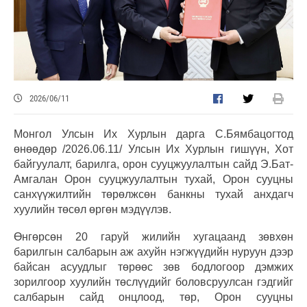
2026/06/11
Монгол Улсын Их Хурлын дарга С.Бямбацогтод
өнөөдөр /2026.06.11/ Улсын Их Хурлын гишүүн, Хот
байгуулалт, барилга, орон сууцжуулалтын сайд Э.Бат-
Амгалан Орон сууцжуулалтын тухай, Орон сууцны
санхүүжилтийн төрөлжсөн банкны тухай анхдагч
хуулийн төсөл өргөн мэдүүлэв.
Өнгөрсөн 20 гаруй жилийн хугацаанд зөвхөн
барилгын салбарын аж ахуйн нэгжүүдийн нуруун дээр
байсан асуудлыг төрөөс зөв бодлогоор дэмжих
зорилгоор хуулийн төслүүдийг боловсруулсан гэдгийг
салбарын сайд онцлоод, төр, Орон сууцны