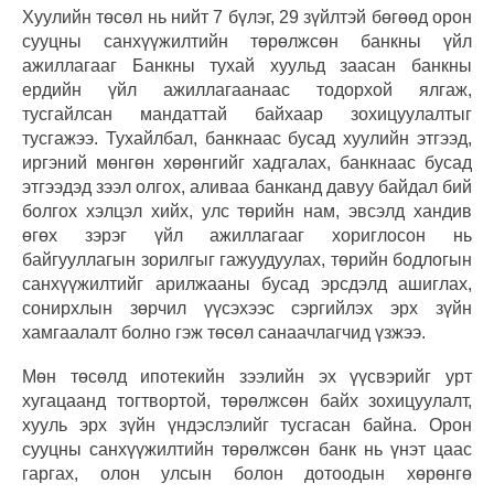
Хуулийн төсөл нь нийт 7 бүлэг, 29 зүйлтэй бөгөөд орон
сууцны санхүүжилтийн төрөлжсөн банкны үйл
ажиллагааг Банкны тухай хуульд заасан банкны
ердийн үйл ажиллагаанаас тодорхой ялгаж,
тусгайлсан мандаттай байхаар зохицуулалтыг
тусгажээ. Тухайлбал, банкнаас бусад хуулийн этгээд,
иргэний мөнгөн хөрөнгийг хадгалах, банкнаас бусад
этгээдэд зээл олгох, аливаа банканд давуу байдал бий
болгох хэлцэл хийх, улс төрийн нам, эвсэлд хандив
өгөх зэрэг үйл ажиллагааг хориглосон нь
байгууллагын зорилгыг гажуудуулах, төрийн бодлогын
санхүүжилтийг арилжааны бусад эрсдэлд ашиглах,
сонирхлын зөрчил үүсэхээс сэргийлэх эрх зүйн
хамгаалалт болно гэж төсөл санаачлагчид үзжээ.
Мөн төсөлд ипотекийн зээлийн эх үүсвэрийг урт
хугацаанд тогтвортой, төрөлжсөн байх зохицуулалт,
хууль эрх зүйн үндэслэлийг тусгасан байна. Орон
сууцны санхүүжилтийн төрөлжсөн банк нь үнэт цаас
гаргах, олон улсын болон дотоодын хөрөнгө