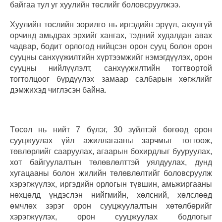
байгаа тул уг хуулийн төслийг боловсруулжээ.
Хуулийн төслийн зорилго нь иргэдийн эрүүл, аюулгүй
орчинд амьдрах эрхийг хангах, тэдний худалдан авах
чадвар, бодит орлогод нийцсэн орон сууц болон орон
сууцны санхүүжилтийн хүртээмжийг нэмэгдүүлэх, орон
сууцны нийлүүлэлт, санхүүжилтийн тогтвортой
тогтолцоог бүрдүүлэх замаар салбарын хөгжлийг
дэмжихэд чиглэсэн байна.
Төсөл нь нийт 7 бүлэг, 30 зүйлтэй бөгөөд орон
сууцжуулах үйл ажиллагааны зарчмыг тогтоож,
төвлөрлийг сааруулах, агаарын бохирдлыг бууруулах,
хот байгуулалтын төлөвлөлттэй уялдуулах, дунд
хугацааны болон жилийн төлөвлөлтийг боловсруулж
хэрэгжүүлэх, иргэдийн орлогын түвшин, амьжиргааны
нөхцөлд үндэслэн нийгмийн, хөлсний, хөлслөөд
өмчлөх зэрэг орон сууцжуулалтын хөтөлбөрийг
хэрэгжүүлэх, орон сууцжуулах бодлогыг