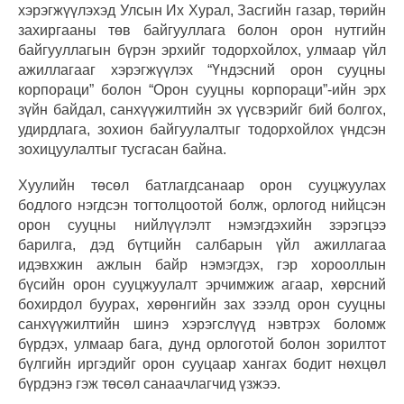
хэрэгжүүлэхэд Улсын Их Хурал, Засгийн газар, төрийн
захиргааны төв байгууллага болон орон нутгийн
байгууллагын бүрэн эрхийг тодорхойлох, улмаар үйл
ажиллагааг хэрэгжүүлэх “Үндэсний орон сууцны
корпораци” болон “Орон сууцны корпораци”-ийн эрх
зүйн байдал, санхүүжилтийн эх үүсвэрийг бий болгох,
удирдлага, зохион байгуулалтыг тодорхойлох үндсэн
зохицуулалтыг тусгасан байна.
Хуулийн төсөл батлагдсанаар орон сууцжуулах
бодлого нэгдсэн тогтолцоотой болж, орлогод нийцсэн
орон сууцны нийлүүлэлт нэмэгдэхийн зэрэгцээ
барилга, дэд бүтцийн салбарын үйл ажиллагаа
идэвхжин ажлын байр нэмэгдэх, гэр хорооллын
бүсийн орон сууцжуулалт эрчимжиж агаар, хөрсний
бохирдол буурах, хөрөнгийн зах зээлд орон сууцны
санхүүжилтийн шинэ хэрэгслүүд нэвтрэх боломж
бүрдэх, улмаар бага, дунд орлоготой болон зорилтот
бүлгийн иргэдийг орон сууцаар хангах бодит нөхцөл
бүрдэнэ гэж төсөл санаачлагчид үзжээ.