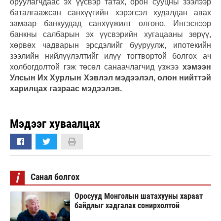
оруулагчдаас эх үүсвэр татах, орон сууцны зээлээр
баталгаажсан санхүүгийн хэрэгсэл худалдан авах
замаар банкуудад санхүүжилт олгоно. Ингэснээр
банкны салбарын эх үүсвэрийн хугацааны зөрүү,
хөрвөх чадварын эрсдэлийг бууруулж, ипотекийн
зээлийн нийлүүлэлтийг илүү тогтвортой болгох ач
холбогдолтой гэж төсөл санаачлагчид үзжээ
хэмээн
Улсын Их Хурлын Хэвлэл мэдээлэл, олон нийттэй
харилцах газраас мэдээлэв.
Мэдээг хуваалцах
i
Санал болгох
Оросууд Монголын шатахууны хараат
байдлыг хадгалах сонирхолтой