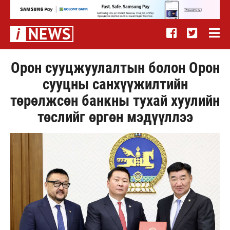
Орон сууцжуулалтын болон Орон
сууцны санхүүжилтийн
төрөлжсөн банкны тухай хуулийн
төслийг өргөн мэдүүллээ