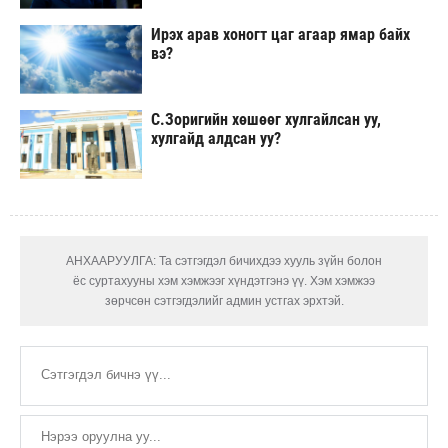
Ирэх арав хоногт цаг агаар ямар байх
вэ?
С.Зоригийн хөшөөг хулгайлсан уу,
хулгайд алдсан уу?
АНХААРУУЛГА: Та сэтгэгдэл бичихдээ хууль зүйн болон
ёс суртахууны хэм хэмжээг хүндэтгэнэ үү. Хэм хэмжээ
зөрчсөн сэтгэгдэлийг админ устгах эрхтэй.