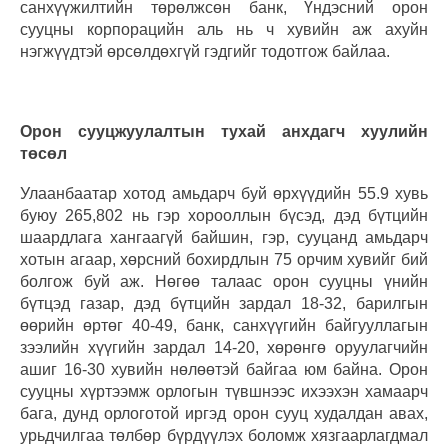
санхүүжилтийн төрөлжсөн банк, Үндэсний орон
сууцны корпорацийн аль нь ч хувийн аж ахуйн
нэгжүүдтэй өрсөлдөхгүй гэдгийг тодотгож байлаа.
Орон сууцжуулалтын тухай анхдагч хуулийн
төсөл
Улаанбаатар хотод амьдарч буй өрхүүдийн 55.9 хувь
буюу 265,802 нь гэр хорооллын бүсэд, дэд бүтцийн
шаардлага хангаагүй байшин, гэр, сууцанд амьдарч
хотын агаар, хөрсний бохирдлын 75 орчим хувийг бий
болгож буй аж. Нөгөө талаас орон сууцны үнийн
бүтцэд газар, дэд бүтцийн зардал 18-32, барилгын
өөрийн өртөг 40-49, банк, санхүүгийн байгууллагын
зээлийн хүүгийн зардал 14-20, хөрөнгө оруулагчийн
ашиг 16-30 хувийн нөлөөтэй байгаа юм байна. Орон
сууцны хүртээмж орлогын түвшнээс ихээхэн хамаарч
бага, дунд орлоготой иргэд орон сууц худалдан авах,
урьдчилгаа төлбөр бүрдүүлэх боломж хязгаарлагдмал