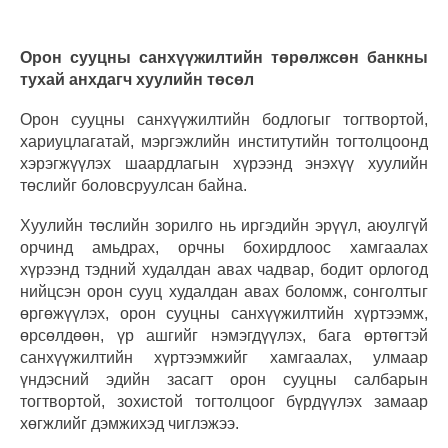
Орон сууцны санхүүжилтийн төрөлжсөн банкны
тухай анхдагч хуулийн төсөл
Орон сууцны санхүүжилтийн бодлогыг тогтвортой,
хариуцлагатай, мэргэжлийн институтийн тогтолцоонд
хэрэгжүүлэх шаардлагын хүрээнд энэхүү хуулийн
төслийг боловсруулсан байна.
Хуулийн төслийн зорилго нь иргэдийн эрүүл, аюулгүй
орчинд амьдрах, орчны бохирдлоос хамгаалах
хүрээнд тэдний худалдан авах чадвар, бодит орлогод
нийцсэн орон сууц худалдан авах боломж, сонголтыг
өргөжүүлэх, орон сууцны санхүүжилтийн хүртээмж,
өрсөлдөөн, үр ашгийг нэмэгдүүлэх, бага өртөгтэй
санхүүжилтийн хүртээмжийг хамгаалах, улмаар
үндэсний эдийн засагт орон сууцны салбарын
тогтвортой, зохистой тогтолцоог бүрдүүлэх замаар
хөгжлийг дэмжихэд чиглэжээ.