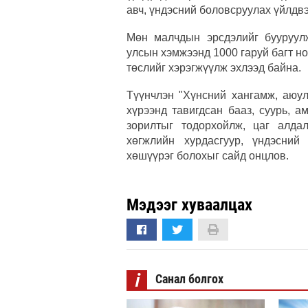
авч, үндэсний боловсруулах үйлдв
Мөн малчдын эрсдэлийг бууруулж
улсын хэмжээнд 1000 гаруй багт 
төслийг хэрэгжүүлж эхлээд байна.
Түүнчлэн "Хүнсний хангамж, аюул
хүрээнд тавигдсан бааз, суурь, 
зорилтыг тодорхойлж, цаг алда
хөгжлийн хурдасгуур, үндэсний
хөшүүрэг болохыг сайд онцлов.
Мэдээг хуваалцах
i
Санал болгох