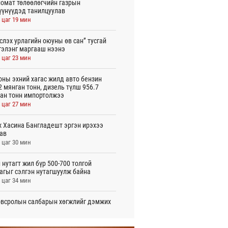
омат төлөөлөгчийн газрын
үүнүүдэд танилцуулав
 цаг 19 мин
слэх урлагийн оюуны өв сан” тусгай
гэлэнг маргааш нээнэ
 цаг 23 мин
оны эхний хагас жилд авто бензин
2 мянган тонн, дизель түлш 956.7
ан тонн импортолжээ
 цаг 27 мин
 Хасина Бангладешт эргэн ирэхээ
ав
 цаг 30 мин
 нутагт жил бүр 500-700 толгой
агыг сэлгэн нутагшуулж байна
 цаг 34 мин
всролын салбарын хөгжлийг дэмжих
 улсын хамтын ажиллагааны талаар
л солилцов
 цаг 39 мин