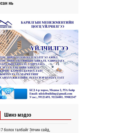
исан нь
Шинэ мэдээ
7 болох талбайг Элчин сайд,