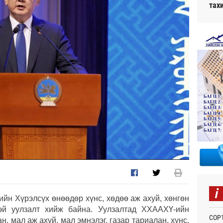
тах
i
йн Хүрэлсүх өнөөдөр хүнс, хөдөө аж ахуй, хөнгөн
эй уулзалт хийж байна. Уулзалтад ХХААХҮ-ийн
СОР1
 мал аж ахуй, мал эмнэлэг, газар тариалан, хүнс,