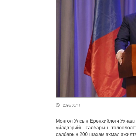
2026/06/11
Монгол Улсын Ерөнхийлөгч Ухнааги
үйлдвэрийн салбарын төлөөлөлт
салбарын 200 шахам ахмад ажилтан,