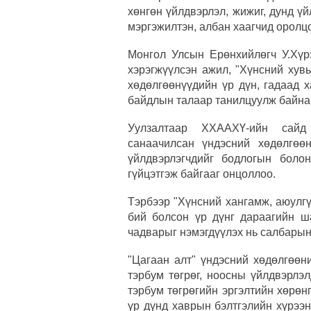
хөнгөн үйлдвэрлэл, жижиг, дунд 
мэргэжилтэн, албан хаагчид оролц
Монгол Улсын Ерөнхийлөгч У.Хүр
хэрэгжүүлсэн ажил, "Хүнсний хувь
хөдөлгөөнүүдийн үр дүн, гадаад 
байдлын талаар танилцуулж байна
Уулзалтаар ХХААХҮ-ийн сайд 
санаачилсан үндэсний хөдөлгөө
үйлдвэрлэгчдийг бодлогын болон
гүйцэтгэж байгааг онцоллоо.
Тэрбээр "Хүнсний хангамж, аюулгү
бий болсон үр дүнг дараагийн ш
чадварыг нэмэгдүүлэх нь салбарын
"Цагаан алт" үндэсний хөдөлгөөн
тэрбум төгрөг, ноосны үйлдвэрлэ
тэрбум төгрөгийн эргэлтийн хөрөн
үр дүнд хаврын бэлтгэлийн хүрээ