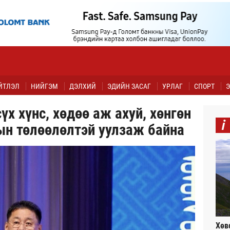
ЙТЛЭЛ
НИЙГЭМ
ДЭЛХИЙ
ЭДИЙН ЗАСАГ
УРЛАГ
СПОРТ
Э
үх хүнс, хөдөө аж ахуй, хөнгөн
i
ын төлөөлөлтэй уулзаж байна
Хөв