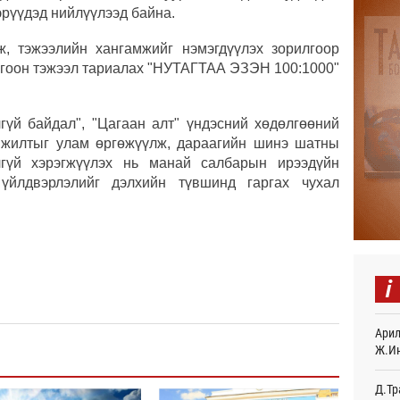
эрүүдэд нийлүүлээд байна.
Найм
, тэжээлийн хангамжийг нэмэгдүүлэх зорилгоор
10,0
14
ногоон тэжээл тариалах "НУТАГТАА ЭЗЭН 100:1000"
Худа
өрий
гүй байдал", "Цагаан алт" үндэсний хөдөлгөөний
14
амжилтыг улам өргөжүүлж, дараагийн шинэ шатны
лгүй хэрэгжүүлэх нь манай салбарын ирээдүйн
АНУ-
 үйлдвэрлэлийг дэлхийн түвшинд гаргах чухал
монг
хамг
18
Месс
18
i
Татв
үүди
Арил
19
Ж.И
Евро
байн
Д.Тр
19