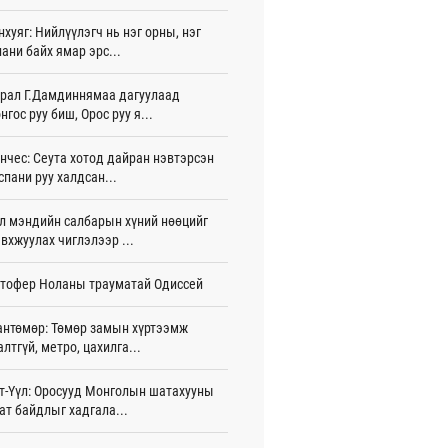
нхуяг: Нийлүүлэгч нь нэг орны, нэг
тэй шигшээ баг Азийн наадам-д
ани байх ямар эрс...
цохоор бэлтгэлээ хангаж байна
 цаг 14 мин
рал Г.Дамдиннямаа дагуулаад
нгос руу биш, Орос руу я...
 өөрчлөгдсөөр байна
 цаг 29 мин
нчес: Сеута хотод дайран нэвтэрсэн
сарын 15-наас улсын дугаарын тэгш,
спани руу халдсан...
гойгоор хөдөлгөөнд оролцоно
 цаг 35 мин
л мэндийн салбарын хүний нөөцийг
вхжуулах чиглэлээр ...
үгээр хорооллын арын замыг өнөөдөр
 23:00 цагаас хаана
тофер Ноланы трауматай Одиссей
 цаг 23 мин
бензин, дизель түлшний онцгой албан
антөмөр: Төмөр замын хүртээмж
арыг тэглэлээ
алтгүй, метро, цахилга...
жигдар 15 цаг 58 мин
т-Үүл: Оросууд Монголын шатахууны
анийн гүнж Евгени гурав дахь хүүхдээ
ат байдлыг хадгала...
йдөж авлаа
жигдар 15 цаг 50 мин