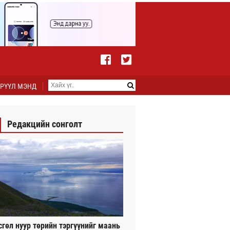
РҮҮЛ МЭНД
Редакцийн сонголт
сгөл нуур төрийн тэргүүнийг маань