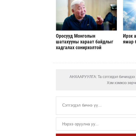
Оросууд Монголын
Ирэх а
шатахууны хараат байдлыг
ямар 
хадгалах сонирхолтой
АНХААРУУЛГА: Та сэтгэгдэл бичихдээ х
Хэм хэмжээ зөрчс