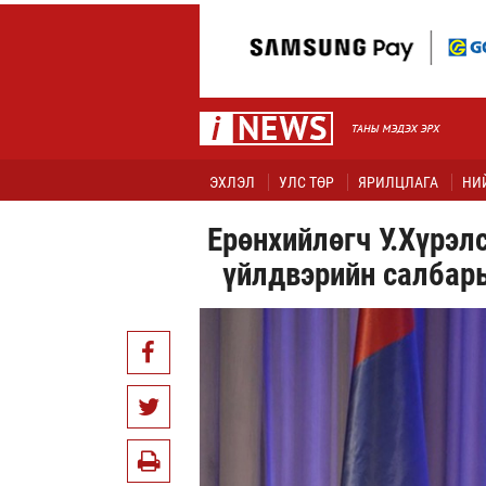
ЭХЛЭЛ
УЛС ТӨР
ЯРИЛЦЛАГА
НИ
Ерөнхийлөгч У.Хүрэлс
үйлдвэрийн салбар