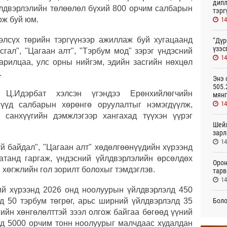
дипл
үйлдвэрлэлийн төлөөлөл бүхий 800 орчим салбарын
тэрг
ож буй юм.
14
элсүх төрийн тэргүүнээр ажиллаж буй хугацаанд
“Дүр
үзэс
сгал", "Цагаан алт", "Тэрбум мод" зэрэг үндэсний
14
харилцаа, улс орны нийгэм, эдийн засгийн нөхцөл
.
Энэ 
505.
Ц.Идэрбат хэлсэн үгэндээ Ерөнхийлөгчийн
мянг
14
нүүд салбарын хөрөнгө оруулалтыг нэмэгдүүлж,
 санхүүгийн дэмжлэгээр хангахад түүхэн үүрэг
Шейх
зарл
14
й байдал", "Цагаан алт" хөдөлгөөнүүдийн хүрээнд
атанд гаргаж, үндэсний үйлдвэрлэлийн өрсөлдөх
Орон
 хөгжлийн гол зорилт болохыг тэмдэглэв.
тарв
14
ий хүрээнд 2026 онд ноолуурын үйлдвэрлэлд 450
Боло
лд 50 тэрбум төгрөг, арьс ширний үйлдвэрлэлд 35
олон
гийн хөнгөлөлттэй зээл олгож байгаа бөгөөд үүний
сана
нд 5000 орчим тонн ноолуурыг малчдаас худалдан
14