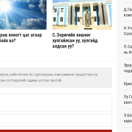
Д.Га
Эмэг
комп
орол
19
Н.Уч
Соло
Дайн
рав хоногт цаг агаар
С.Зоригийн хөшөөг
19
байх вэ?
хулгайлсан уу, хулгайд
алдсан уу?
П.Са
Энэ 
нь И
сонд
19
Эрүү
чада
Нэгд
ууль зүйн болон ёс суртахууны хэм хэмжээг хүндэтгэнэ үү.
орой
өн сэтгэгдэлийг админ устгах эрхтэй.
Крис
20
Авто
Лу.Г
татв
ханг
Ур
Э.Ба
Брит
хара
өлги
Ур