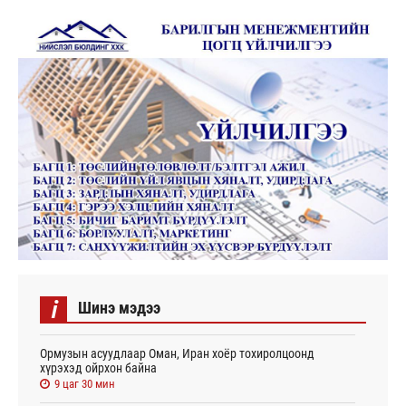
i
Шинэ мэдээ
Ормузын асуудлаар Оман, Иран хоёр тохиролцоонд
хүрэхэд ойрхон байна
9 цаг 30 мин