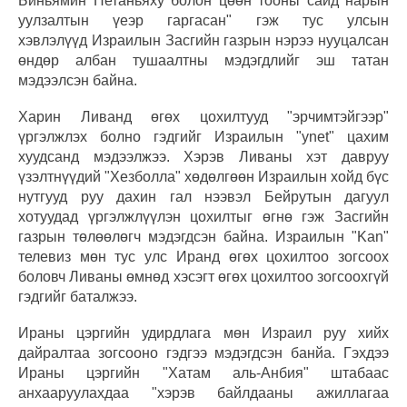
Биньямин Нетаньяху болон цөөн тооны сайд нарын
уулзалтын үеэр гаргасан" гэж тус улсын
хэвлэлүүд Израилын Засгийн газрын нэрээ нууцалсан
өндөр албан тушаалтны мэдэгдлийг эш татан
мэдээлсэн байна.
Харин Ливанд өгөх цохилтууд "эрчимтэйгээр"
үргэлжлэх болно гэдгийг Израилын "ynet" цахим
хуудсанд мэдээлжээ. Хэрэв Ливаны хэт давруу
үзэлтнүүдий "Хезболла" хөдөлгөөн Израилын хойд бүс
нутгууд руу дахин гал нээвэл Бейрутын дагуул
хотуудад үргэлжлүүлэн цохилтыг өгнө гэж Засгийн
газрын төлөөлөгч мэдэгдсэн байна. Израилын "Kan"
телевиз мөн тус улс Иранд өгөх цохилтоо зогсоох
боловч Ливаны өмнөд хэсэгт өгөх цохилтоо зогсоохгүй
гэдгийг баталжээ.
Ираны цэргийн удирдлага мөн Израил руу хийх
дайралтаа зогсооно гэдгээ мэдэгдсэн банйа. Гэхдээ
Ираны цэргийн "Хатам аль-Анбия" штабаас
анхааруулахдаа "хэрэв байлдааны ажиллагаа