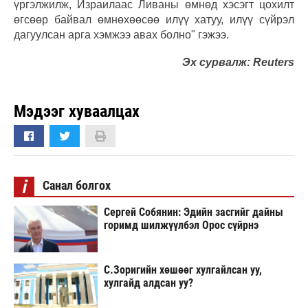
үргэлжилж, Израилаас Ливаны өмнөд хэсэгт цохилт
өгсөөр байвал өмнөхөөсөө илүү хатуу, илүү сүйрэл
дагуулсан арга хэмжээ авах болно" гэжээ.
Эх сурвалж: Reuters
Мэдээг хуваалцах
i
Санал болгох
Сергей Собянин: Эдийн засгийг дайны
горимд шилжүүлбэл Орос сүйрнэ
С.Зоригийн хөшөөг хулгайлсан уу,
хулгайд алдсан уу?