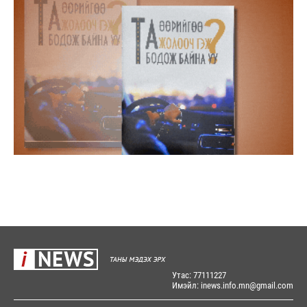
Утас: 77111227
Имэйл: inews.info.mn@gmail.com