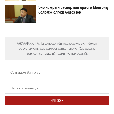
Энэ намрын экспортын орлого Монголд
боломж олгож болох юм
АНХААРУУЛГА: Та сэтгэгдэл бичихдээ хууль зүйн болон
ёс суртахууны хэм хэмжээг хүндэтгэнэ үү. Хэм хэмжээ
зөрчсөн сэтгэгдэлийг админ устгах эрхтэй.
ИЛГЭЭХ