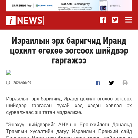
Израилын эрх баригчид Иранд
цохилт өгөхөө зогсоох шийдвэр
гаргажээ
2026/06/09
Израилын эрх баригчид Иранд цохилт өгөхөө зогсоох
шийдвэр гаргасан тухай хэд хэдэн хэвлэл эх
сурвалжаас эш татан мэдээлжээ.
"Энэхүү шийдвэрийг АНУ-ын Ерөнхийлөгч Дональд
Трампын хүсэлтийн дагуу Израилын Ерөнхий сайд