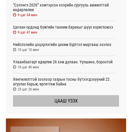
"Сэлэнгэ-2026” хэмтэрсэн хээрийн сургууль амжилттай
өндөрлөлөө
9 цаг 34 мин
Цагаан ордонд бүжгийн танхим барихыг шүүх хоригложээ
9 цаг 47 мин
Нийслэлийн цэцэрлэгийн цахим бүртгэл маргааш эхэлнэ
10 цаг 10 мин
Улаанбаатарт өдөртөө 26 хэм дулаан. Үүлшинэ, бороотой
10 цаг 40 мин
Хөнгөлөлттэй зээлээр газрын тосны бүтээгдэхүүний 22
агуулах барьж, өргөтгөж байна
23 цаг 26 мин
ЦААШ ҮЗЭХ