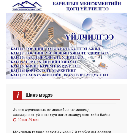
i
Шинэ мэдээ
Аялал жуулчлалын компанийн автомашинд
хязгаарлалтгүй шатахуун олгох зохицуулалт хийж байна
10 цаг 39 мин
Монголын гадаад валютын нөөц 7.9 тэрбум ам.долларт