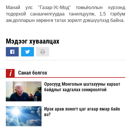
Манай улс "Газар-Ус-Мод" томьёоллын хүрээнд
тодорхой санаачилгуудаа танилцуулж, 1.5 тэрбум
ам.долларын хөрөнгө татах зорилт дэвшүүлээд байна.
Мэдээг хуваалцах
i
Санал болгох
Оросууд Монголын шатахууны хараат
байдлыг хадгалах сонирхолтой
Ирэх арав хоногт цаг агаар ямар байх
вэ?