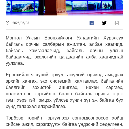
2026/06/08
Монгол Улсын Ерөнхийлөгч Ухнаагийн Хүрэлсүх
байгаль орчны салбарын ажилтан, албан хаагчид,
байгаль хамгаалагчид, байгаль орчны улсын
байцаагчид, экологийн цагдаагийн алба хаагчидтай
уулзлаа.
Ерөнхийлөгч хүний эрүүл, аюулгүй орчинд амьдрах
эрхийг хангах, эко системийг хамгаалах, байгалийн
баялгийг зохистой ашиглах, нөхөн сэргээх,
цөлжилтөөс сэргийлэх болон байгаль орчны эсрэг
гэмт хэрэгтэй тэмцэх үйлсэд хүчин зүтгэж байгаа бүх
хүнд талархал илэрхийллээ.
Тэрбээр төрийн тэргүүнээр сонгогдсоноосоо хойш
хийсэн ажил, хэрэгжүүлж байгаа үндэсний хөдөлгөөн,