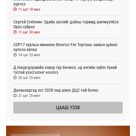
хүрчээ
11 цаг 18 мин
Сергей Собянин: Эдийн засгийг дайны горимд шилжүүлбэл
Орос сүйрнэ
11 цаг 30 мин
COP17 хурлын өмнөхөн Монгол Улс Торгоны замын цувааг
хүлээн авлаа
14 цаг 23 мин
Д.Нацагдоржийн ховор гар бичмэл, эд өлгийн зүйлс бүхий
тусгай үзэсгэлэнг нээлээ
20 цаг 23 мин
Даланзадгад хот 2028 онд шинэ ДЦС-тай болно
21 цаг 25 мин
ЦААШ ҮЗЭХ