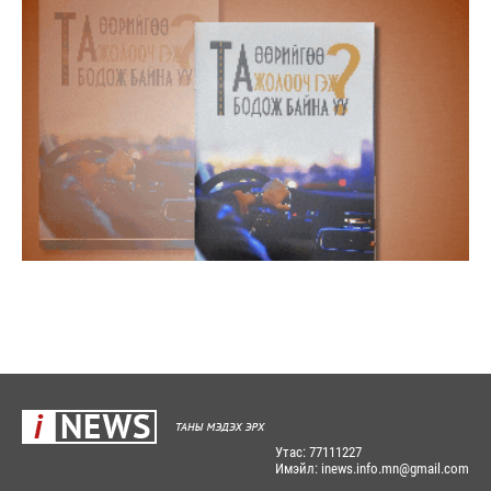
Утас: 77111227
Имэйл: inews.info.mn@gmail.com