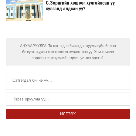
С.Зоригийн хөшөөг хулгайлсан уу,
хулгайд алдсан уу?
АНХААРУУЛГА: Та сэтгэгдэл бичихдээ хууль зүйн болон
ёс суртахууны хэм хэмжээг хүндэтгэнэ үү. Хэм хэмжээ
зөрчсөн сэтгэгдэлийг админ устгах эрхтэй.
ИЛГЭЭХ