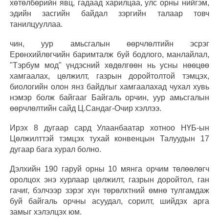
хөтөлбөрийн явц, гадаад харилцаа, улс орны нийгэм,
эдийн засгийн байдал зэргийн талаар товч
танилцууллаа.
чин, уур амьсгалын өөрчлөлтийн эсрэг
Ерөнхийлөгчийн баримталж буй бодлого, манлайлал,
"Тэрбум мод" үндэсний хөдөлгөөн нь усны нөөцөө
хамгаалах, цөлжилт, газрын доройтолтой тэмцэх,
биологийн олон янз байдлыг хамгаалахад чухал хувь
нэмэр болж байгааг Байгаль орчин, уур амьсгалын
өөрчлөлтийн сайд Ц.Сандаг-Очир хэллээ.
Ирэх 8 дугаар сард Улаанбаатар хотноо НҮБ-ын
Цөлжилттэй тэмцэх тухай конвенцын Талуудын 17
дугаар бага хурал болно.
Дэлхийн 190 гаруй орны 10 мянга орчим төлөөлөгч
оролцох энэ хурлаар цөлжилт, газрын доройтол, ган
гачиг, бэлчээр зэрэг хүн төрөлхтний өмнө тулгамдаж
буй байгаль орчны асуудал, сорилт, шийдэх арга
замыг хэлэлцэх юм.