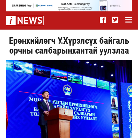
Ерөнхийлөгч У.Хүрэлсүх байгаль
орчны салбарынхантай уулзлаа