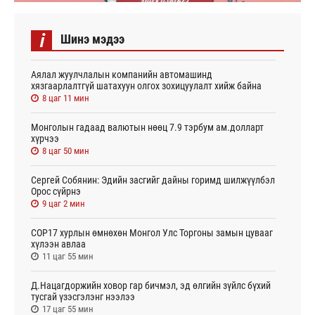
i
Шинэ мэдээ
Аялал жуулчлалын компанийн автомашинд
хязгаарлалтгүй шатахуун олгох зохицуулалт хийж байна
8 цаг 11 мин
Монголын гадаад валютын нөөц 7.9 тэрбум ам.долларт
хүрчээ
8 цаг 50 мин
Сергей Собянин: Эдийн засгийг дайны горимд шилжүүлбэл
Орос сүйрнэ
9 цаг 2 мин
COP17 хурлын өмнөхөн Монгол Улс Торгоны замын цувааг
хүлээн авлаа
11 цаг 55 мин
Д.Нацагдоржийн ховор гар бичмэл, эд өлгийн зүйлс бүхий
тусгай үзэсгэлэнг нээлээ
17 цаг 55 мин