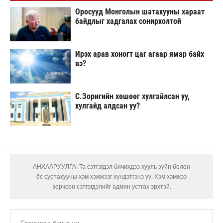
Оросууд Монголын шатахууны хараат
байдлыг хадгалах сонирхолтой
Ирэх арав хоногт цаг агаар ямар байх
вэ?
С.Зоригийн хөшөөг хулгайлсан уу,
хулгайд алдсан уу?
АНХААРУУЛГА: Та сэтгэгдэл бичихдээ хууль зүйн болон
ёс суртахууны хэм хэмжээг хүндэтгэнэ үү. Хэм хэмжээ
зөрчсөн сэтгэгдэлийг админ устгах эрхтэй.