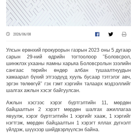
2026/06/08
Улсын ерөнхий прокурорын газрын 2023 оны 5 дугаар
сарын 29-ний өдрийн тогтоолоор "Боловсрол,
шинжлэх ухааны яамны харьяа Боловсролын зээлийн
сангаас төрийн өндөр албан тушаалтнуудын
хамаарал бүхий этгээдүүд хууль бусаар тэтгэлэг авч,
эргэн төлөөгүй" гэх гэмт хэргийн талаарх мэдээллийг
шалгах ажлын хэсэг байгуулсан.
Ажлын хэсгээс хэрэг бүртгэлтийн 11, мөрдөн
байцаалтын 2 хэрэгт мөрдөн шалгах ажиллагаа
явуулж, хэрэг бүртгэлтийн 1 хэргийг хааж, 1 хэргийг
нэгтгэж, мөрдөн байцаалтын 1 хэрэгт яллах дүгнэлт
үйлдэж, шүүхээр шийдвэрлүүлсэн байна.