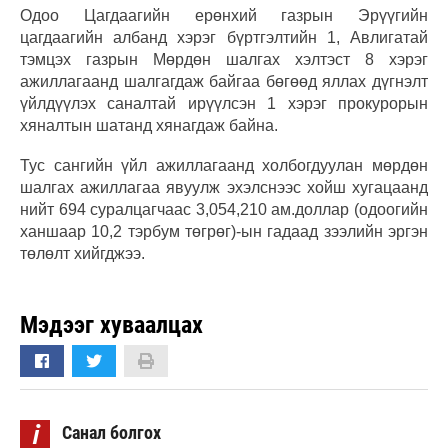
Одоо Цагдаагийн ерөнхий газрын Эрүүгийн
цагдаагийн албанд хэрэг бүртгэлтийн 1, Авлигатай
тэмцэх газрын Мөрдөн шалгах хэлтэст 8 хэрэг
ажиллагаанд шалгагдаж байгаа бөгөөд яллах дүгнэлт
үйлдүүлэх саналтай ирүүлсэн 1 хэрэг прокурорын
хяналтын шатанд хянагдаж байна.
Тус сангийн үйл ажиллагаанд холбогдуулан мөрдөн
шалгах ажиллагаа явуулж эхэлснээс хойш хугацаанд
нийт 694 суралцагчаас 3,054,210 ам.доллар (одоогийн
ханшаар 10,2 тэрбум төгрөг)-ын гадаад зээлийн эргэн
төлөлт хийгджээ.
Мэдээг хуваалцах
i
Санал болгох