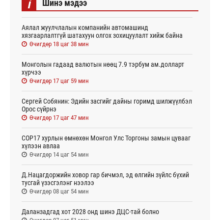
i
Шинэ мэдээ
Аялал жуулчлалын компанийн автомашинд
хязгаарлалтгүй шатахуун олгох зохицуулалт хийж байна
Өчигдөр 18 цаг 38 мин
Монголын гадаад валютын нөөц 7.9 тэрбум ам.долларт
хүрчээ
Өчигдөр 17 цаг 59 мин
Сергей Собянин: Эдийн засгийг дайны горимд шилжүүлбэл
Орос сүйрнэ
Өчигдөр 17 цаг 47 мин
COP17 хурлын өмнөхөн Монгол Улс Торгоны замын цувааг
хүлээн авлаа
Өчигдөр 14 цаг 54 мин
Д.Нацагдоржийн ховор гар бичмэл, эд өлгийн зүйлс бүхий
тусгай үзэсгэлэнг нээлээ
Өчигдөр 08 цаг 54 мин
Даланзадгад хот 2028 онд шинэ ДЦС-тай болно