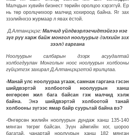
Малчдын хувийн бизнест төрийн оролцоо хэрэггүй. Ер
нь төр оролцчихоор малчид хохироод байна. Яг зах
зээлийнхээ журмаар л явах ёстой.
Д.Алтанцэцэг:
Малчид үйлдвэрлэгчидтэйгээ нэг
зүг рүү харж байж монгол ноолуурыг
д
элхийн з
а
х
зээл
д
гаргана
Ноолуурын салбарын дээрх асуудалтай
холбогдуулан Монголын ноос ноолуурын холбооны
гүйцэтгэх захирал Д.Алтанцэцэгтэй ярилцлаа.
-Манай улс ноолуураа угааж, самнаж гаргана гэсэн
шийдвэртэй холбоотой ноолуурын ханш
өнгөрсөн жил бага байсан гэж малчид хэлж
байна.
Э
нэ шийдвэртэй холбоотой танай
холбооны зүгээс ямар байр суурьтай байна вэ?
-Өнгөрсөн жилийн ноолуурын дундаж ханш 135-140
мянган төгрөг байсан. Зүүн аймгийн хог, шороо
багатай, чанартай ноолуурын ханш 182 мянган