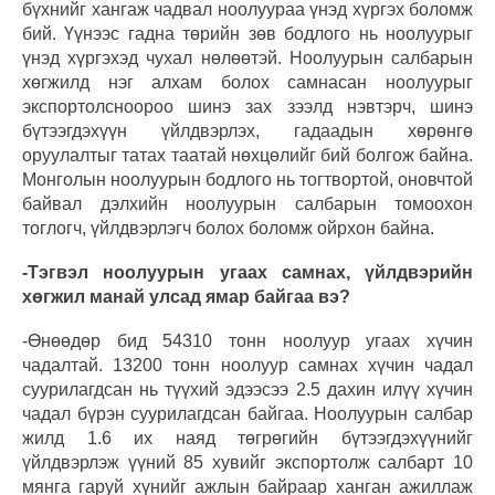
бүхнийг хангаж чадвал ноолуураа үнэд хүргэх боломж
бий. Үүнээс гадна төрийн зөв бодлого нь ноолуурыг
үнэд хүргэхэд чухал нөлөөтэй. Ноолуурын салбарын
хөгжилд нэг алхам болох самнасан ноолуурыг
экспортолсноороо шинэ зах зээлд нэвтэрч, шинэ
бүтээгдэхүүн үйлдвэрлэх, гадаадын хөрөнгө
оруулалтыг татах таатай нөхцөлийг бий болгож байна.
Монголын ноолуурын бодлого нь тогтвортой, оновчтой
байвал дэлхийн ноолуурын салбарын томоохон
тоглогч, үйлдвэрлэгч болох боломж ойрхон байна.
-Тэгвэл ноолуурын угаах самнах, үйлдвэрийн
хөгжил манай улсад ямар байгаа вэ?
-Өнөөдөр бид 54310 тонн ноолуур угаах хүчин
чадалтай. 13200 тонн ноолуур самнах хүчин чадал
суурилагдсан нь түүхий эдээсээ 2.5 дахин илүү хүчин
чадал бүрэн суурилагдсан байгаа. Ноолуурын салбар
жилд 1.6 их наяд төгрөгийн бүтээгдэхүүнийг
үйлдвэрлэж үүний 85 хувийг экспортолж салбарт 10
мянга гаруй хүнийг ажлын байраар ханган ажиллаж