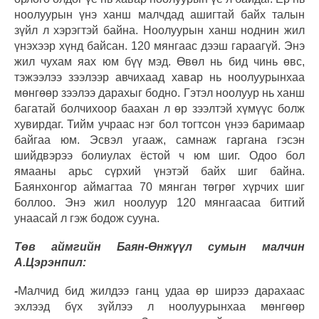
ноолуурын үнэ ханш малчдад ашигтай байх талын
зүйл л хэрэгтэй байна. Ноолуурын ханш ноднин жил
үнэхээр хүнд байсан. 120 мянгаас дээш гараагүй. Энэ
жил чухам яах юм бүү мэд. Өвөл нь бид чинь өвс,
тэжээлээ зээлээр авчихаад хавар нь ноолуурынхаа
мөнгөөр зээлээ дарахыг бодно. Гэтэл ноолуур нь ханш
багатай болчихоор баахан л өр зээлтэй хүмүүс болж
хувирдаг. Тийм учраас нэг бол тогтсон үнээ баримаар
байгаа юм. Эсвэл угааж, самнаж гаргана гэсэн
шийдвэрээ болиулах ёстой ч юм шиг. Одоо бол
ямааны арьс сүрхий үнэтэй байх шиг байна.
Баянхонгор аймагтаа 70 мянган төгрөг хүрчих шиг
боллоо. Энэ жил ноолуур 120 мянгаасаа битгий
унаасай л гэж бодож сууна.
Төв аймгийн Баян-Өнжүүл сумын малчин
А.Цэрэнпил:
-
Малчид бид жилдээ ганц удаа өр ширээ дарахаас
эхлээд бүх зүйлээ л ноолуурынхаа мөнгөөр