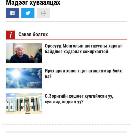
Мэдээг хуваалцах
i
Санал болгох
Оросууд Монголын шатахууны хараат
байдлыг хадгалах сонирхолтой
Ирэх арав хоногт цаг агаар ямар байх
вэ?
С.Зоригийн хөшөөг хулгайлсан уу,
хулгайд алдсан уу?