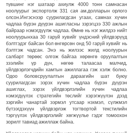
түвшинг нэг шатаар ахиулж 4000 тонн самнасан
ноолуурыг экспортолж 331 сая ам.долларын орлого
олсон.Ингэснээр суурилагдсан угаах, самнах хүчин
чадлаа бүрэн дүүрэн ашигласны зэрэгцээ 330 ажлын
байраар нэмэгдүүлж чадлаа. Өмнө нь нэг жилдээ нийт
ноолуурынхаа 30 гаруй хувийг үндэсний үйлдвэрүүд
бэлтгэдэг байсан бол өнгөрсөн онд 50 гаруй хувийг нь
бэлтгэж чадсан. Энэ нь жилээс жилд ноолуурын
салбарт төрөөс олгож байгаа хөрөнгө оруулалтын
зээлийн үр дүн, нөгөө талаасаа малчид,
үйлдвэрлэгчдийн хамтын ажиллагаа гэж хэлж болно.
Одоо боловсруулалтын дараагийн шат буюу
суурилагдсан ээрэх хүчин чадлаа бүрэн дүүрэн
ашиглах, ээрэх үйлдвэрлэлийн хүчин чадлаа
нэмэгдүүлэх стратегийн төслийг хэрэгжүүлэн дээд
зэргийн чанартай ээрмэл утсаар нэхмэл, сүлжмэл
бүтээгдэхүүн үйлдвэрлэж тогтвортой текстилийн
тэргүүлэх үйлдвэрлэлийг хөгжүүлье гэдэг томоохон
зорилт тавиад ажиллаж байна.