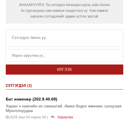
АНХААРУУЛГА: Та сэтгэгдэл бичихдээ хууль зүйн болон
ёс суртахууны хэм хэмжээг хүндэтгэнэ үү. Хэм хэмжээ
зөрчсөн сэтгэгдэлийг админ устгах эрхтэй.
ИЛГЭЭХ
СЭТГЭГДЭЛ (2)
Бат инженер (202.9.40.69)
Харин ч хамгийн их хамаатай. Амиа бодох өвчнөөс салцгаая
Мрнголчуудаа
2026 оны 03 сарын 06
|
Хариулах