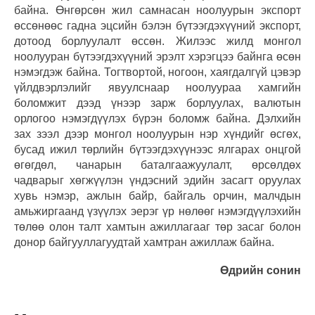
байна. Өнгөрсөн жил самнасан ноолуурын экспорт
өссөнөөс гадна эцсийн бэлэн бүтээгдэхүүний экспорт,
дотоод борлуулалт өссөн. Жилээс жилд монгол
ноолууран бүтээгдэхүүний эрэлт хэрэгцээ байнга өсөн
нэмэгдэж байна. Тогтвортой, ногоон, хаягдалгүй цэвэр
үйлдвэрлэлийг явуулснаар ноолуураа хамгийн
боломжит дээд үнээр зарж борлуулах, валютын
орлогоо нэмэгдүүлэх бүрэн боломж байна. Дэлхийн
зах зээл дээр монгол ноолуурын нэр хүндийг өсгөх,
бусад ижил төрлийн бүтээгдэхүүнээс ялгарах онцгой
өгөгдөл, чанарын баталгаажуулалт, өрсөлдөх
чадварыг хөгжүүлэн үндэсний эдийн засагт оруулах
хувь нэмэр, ажлын байр, байгаль орчин, малчдын
амьжиргаанд үзүүлэх эерэг үр нөлөөг нэмэгдүүлэхийн
төлөө олон талт хамтын ажиллагааг төр засаг болон
донор байгууллагуудтай хамтран ажиллаж байна.
Өдрийн сонин