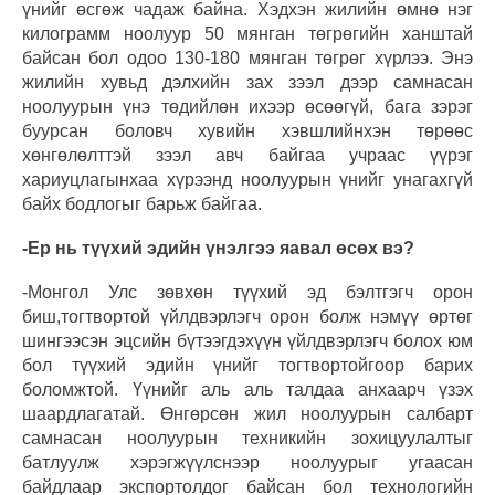
үнийг өсгөж чадаж байна. Хэдхэн жилийн өмнө нэг
килограмм ноолуур 50 мянган төгрөгийн ханштай
байсан бол одоо 130-180 мянган төгрөг хүрлээ. Энэ
жилийн хувьд дэлхийн зах зээл дээр самнасан
ноолуурын үнэ төдийлөн ихээр өсөөгүй, бага зэрэг
буурсан боловч хувийн хэвшлийнхэн төрөөс
хөнгөлөлттэй зээл авч байгаа учраас үүрэг
хариуцлагынхаа хүрээнд ноолуурын үнийг унагахгүй
байх бодлогыг барьж байгаа.
-Ер нь түүхий эдийн үнэлгээ яавал өсөх вэ?
-Монгол Улс зөвхөн түүхий эд бэлтгэгч орон
биш,тогтвортой үйлдвэрлэгч орон болж нэмүү өртөг
шингээсэн эцсийн бүтээгдэхүүн үйлдвэрлэгч болох юм
бол түүхий эдийн үнийг тогтвортойгоор барих
боломжтой. Үүнийг аль аль талдаа анхаарч үзэх
шаардлагатай. Өнгөрсөн жил ноолуурын салбарт
самнасан ноолуурын техникийн зохицуулалтыг
батлуулж хэрэгжүүлснээр ноолуурыг угаасан
байдлаар экспортолдог байсан бол технологийн