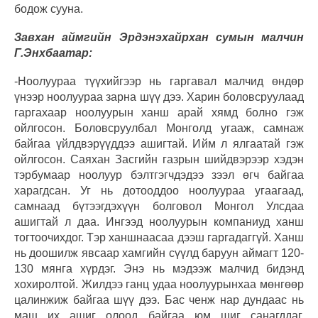
бодож сууна.
Завхан аймгийн Эрдэнэхайрхан сумын малчин
Г.Энхбаатар:
-Ноолуураа түүхийгээр нь гаргавал малчид өндөр
үнээр ноолуураа зарна шүү дээ. Харин боловсруулаад
гаргахаар ноолуурын ханш арай хямд болно гэж
ойлгосон. Боловсруулбал Монголд угааж, самнаж
байгаа үйлдвэрүүддээ ашигтай. Ийм л ялгаатай гэж
ойлгосон. Саяхан Засгийн газрын шийдвэрээр хэдэн
тэрбумаар ноолуур бэлтгэгчдэдээ зээл өгч байгаа
харагдсан. Уг нь дотооддоо ноолуураа угаагаад,
самнаад бүтээгдэхүүн болговол Монгол Улсдаа
ашигтай л даа. Ингээд ноолуурын компаниуд ханш
тогтоочихдог. Тэр ханшнаасаа дээш гаргадаггүй. Ханш
нь доошилж явсаар хамгийн сүүлд баруун аймагт 120-
130 мянга хүрдэг. Энэ нь мэдээж малчид бидэнд
хохиролтой. Жилдээ ганц удаа ноолуурынхаа мөнгөөр
цалинжиж байгаа шүү дээ. Бас ченж нар дундаас нь
маш их ашиг олоод байгаа юм шиг санагддаг.