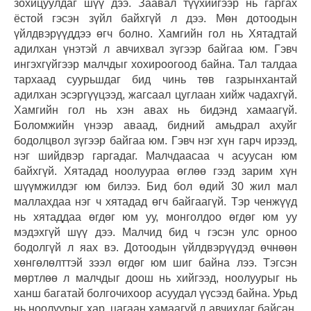
зохицуулдаг шүү дээ. Заавал түүхийгээр нь гаргах
ёстой гэсэн зүйл байхгүй л дээ. Мөн дотоодын
үйлдвэрүүддээ өгч болно. Хамгийн гол нь Хятадтай
адилхан үнэтэй л авчихвал зүгээр байгаа юм. Гэвч
ингэхгүйгээр малчдыг хохироогоод байна. Тал талдаа
тархаад суурьшдаг бид чинь төв газрынхантай
адилхан эсэргүүцээд, жагсаал цуглаан хийж чадахгүй.
Хамгийн гол нь хэн авах нь бидэнд хамаагүй.
Боломжийн үнээр аваад, бидний амьдрал ахуйг
бодолцвол зүгээр байгаа юм. Гэвч нэг хүн гарч ирээд,
нэг шийдвэр гаргадаг. Малчдаасаа ч асуусан юм
байхгүй. Хятадад ноолуураа өглөө гээд зарим хүн
шүүмжилдэг юм билээ. Бид бол өдий 30 жил мал
маллахдаа нэг ч хятадад өгч байгаагүй. Тэр ченжүүд
нь хятаддаа өгдөг юм уу, монголдоо өгдөг юм уу
мэдэхгүй шүү дээ. Малчид бид ч гэсэн улс орноо
бодолгүй л яах вэ. Дотоодын үйлдвэрүүдэд өчнөөн
хөнгөлөлттэй зээл өгдөг юм шиг байна лээ. Тэгсэн
мөртлөө л малчдыг доош нь хийгээд, ноолуурыг нь
ханш багатай болгочихоор асуудал үүсээд байна. Урьд
нь ноолуурыг хар, цагаан хамаагүй л авчихдаг байсан.