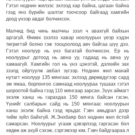
Гэтэл ноднин жилээс эхлээд хар байна, цагаан байна
гээд янз бүрийн шалтаг тоочсоор байгаад хамгийн
доод үнээр авдаг болчихсон.
Малчид бид чинь малчны зээл ч авахгүй байхын
аргагүй. Өнөөх зээлээ хавар ноолуурын үеэр хэдэн
төгрөгтэй болно гэж тооцоолоод авч байгаа шүү дээ.
Гэтэл ноолуур нь үнэ багатай болчихсон. Ер нь
ноолуурыг дотоод нь авна уу, гадаад нь авна уу
хамаагүй. Хамгийн гол нь үнэ цэнэтэй, дэлхийн зах
зээлд ойртуулж авбал зүгээр. Ноднин жил манай
нутагт ноолуур 135 мянгаас эхлээд дөрөвдүгээр сард
эм ямаа, борлонгоо самнаад ноолуураа тушаах гэтэл
шороотой байна гээд 110 мянгаар зарсан. Зүүн аймагт
эхэлж ханш нь гарахдаа 150 мянга байсан гэсэн.
Үүнийг салбарын сайд нь 150 мянгаас ноолуурын
ханш эхэлж байна гээд ярьдаг. Гэвч амьдрал дээр
тийм зүйл байхгүй. Ж.Энхбаяр бол ноднин жил ёстой
самарсан. Ноолуурыг угааж цэвэрлээд гаргасан бол
хөдөө аж ахуй сэхэж, сэргэмээр юм. Гэвч байдгаараа л