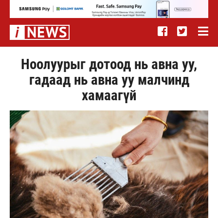
Ноолуурыг дотоод нь авна уу,
гадаад нь авна уу малчинд
хамаагүй