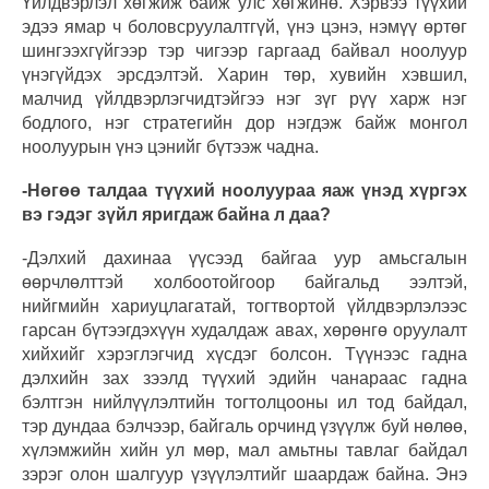
Үйлдвэрлэл хөгжиж байж улс хөгжинө. Хэрвээ түүхий
эдээ ямар ч боловсруулалтгүй, үнэ цэнэ, нэмүү өртөг
шингээхгүйгээр тэр чигээр гаргаад байвал ноолуур
үнэгүйдэх эрсдэлтэй. Харин төр, хувийн хэвшил,
малчид үйлдвэрлэгчидтэйгээ нэг зүг рүү харж нэг
бодлого, нэг стратегийн дор нэгдэж байж монгол
ноолуурын үнэ цэнийг бүтээж чадна.
-Нөгөө талдаа түүхий ноолуураа яаж үнэд хүргэх
вэ гэдэг зүйл яригдаж байна л даа?
-Дэлхий дахинаа үүсээд байгаа уур амьсгалын
өөрчлөлттэй холбоотойгоор байгальд ээлтэй,
нийгмийн хариуцлагатай, тогтвортой үйлдвэрлэлээс
гарсан бүтээгдэхүүн худалдаж авах, хөрөнгө оруулалт
хийхийг хэрэглэгчид хүсдэг болсон. Түүнээс гадна
дэлхийн зах зээлд түүхий эдийн чанараас гадна
бэлтгэн нийлүүлэлтийн тогтолцооны ил тод байдал,
тэр дундаа бэлчээр, байгаль орчинд үзүүлж буй нөлөө,
хүлэмжийн хийн ул мөр, мал амьтны тавлаг байдал
зэрэг олон шалгуур үзүүлэлтийг шаардаж байна. Энэ