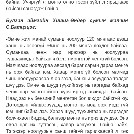
байна. Учиргүй л мөнгө олно гэсэн зүйл л ярьцгааж
байсан санагдаж байна.
Булган аймгийн Хишиг-Өндөр сумын малчин
С.Батцэцэг:
-
Өмнө жил манай суманд ноолуур 120 мянгаас дээш
ханш нь өсөөгүй. Өмнө нь 200 мянга дөхдөг байлаа.
Сумандаа ченж нар ирэхээр нь ноолуураа
тушаачихдаг байсан ч бэлэн мөнгөтэй ченжгүй болсон.
Малчдаас ноолуураа авсаад бараг сарын дараа мөнгө
нь орж байгаа юм. Хавар мөнгөгүй болсон малчид
чинь ноолуураасаа л өр зээл, банкны асуудлаа төлдөг
шүү дээ. Өмнө нь шууд түүхийгээр нь гаргадаг байхад
ченж нар мөнгөтэйгөө хүрч ирээд авчихдаг байсан.
Наад зах нь бензиний мөнгөтэй болчихдог байхгүй юу.
Дотоодын үйлдвэрүүдэд мөнгө нь мөд орж ирдэггүй
юм шиг байна лээ. Хэрэв шууд түүхийгээр нь гаргадаг
болчихвол бидэнд бэлнээр мөнгө нь ирнэ шүү дээ. Энэ
өвөл цаг их зүтгэсэн, хавар хэцүүхэн байна байх.
Тэгэхээр ноолуурын ханш гайгүй гарчихаасай л гэж