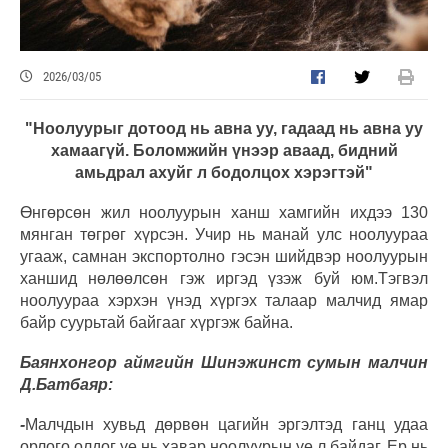
2026/03/05
"Ноолуурыг дотоод нь авна уу, гадаад нь авна уу
хамаагүй. Боломжийн үнээр аваад, бидний
амьдрал ахуйг л бодолцох хэрэгтэй"
Өнгөрсөн жил ноолуурын ханш хамгийн ихдээ 130
мянган төгрөг хүрсэн. Учир нь манай улс ноолуураа
угааж, самнан экспортолно гэсэн шийдвэр ноолуурын
ханшид нөлөөлсөн гэж иргэд үзэж буй юм.Тэгвэл
ноолуураа хэрхэн үнэд хүргэх талаар малчид ямар
байр суурьтай байгааг хүргэж байна.
Баянхонгор аймгийн Шинэжинст сумын малчин
Д.Батбаяр:
-
Малчдын хувьд дөрвөн цагийн эргэлтэд ганц удаа
орлого олдог үе нь хавар ноолуурын үе л байдаг. Ер нь