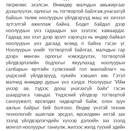
төгрөгөөс эхэлсэн. Өнөөдөр малчдын амьжиргааг
дээшлүүлэх, орлогыг нь тогтвортой байлгаж,унагахгүй
байхын төлөө ноолуурын үйлдвэрүүд маш их хичээл
зүтгэлтэй ажиллаж байна. Бодит байдал дээр
ноолуурын үнэ гадаадын зах зээлээс хамаардаг.
Гадаад зах зээл дээр эрэлт хэрэгцээ нь өндөр байвал
ноолуурын үнэ дагаад өсөөд л байна гэсэн үг.
Ноолуурын үнийг тогтвортой байлгах, малчдын гар
дээрх мөнгөн орлогыг нэмэгдүүлэх, тогтвортой
үйлдвэрлэлийн бодлогыг явуулахад ноолуурын
салбарын өртгийн сүлжээний гол манлайлагч нь
үндэсний үйлдвэрүүд, хувийн хэвшил юм. Гэтэл
малчид өнөөдөр дурын үнэ хэлдэг. Ноолуурыг “Ийм
үнээр ав, тэдээс доош унагахгүй байх” гэсэн
шаардлага тавьдаг. Үндэсний үйлдвэр тогтвортой
санхүүжилт, өрсөлдөх чадвартай байж, олон зуун
ажлын байрыг бий болгоно. Өндөр үнэтэй техник
технологийг ашиглаж эрсдэл, өрсөлдөөн ихтэй зах
зээлд үйлдвэрлэгчдийн хүчээр дэлхийн зах зээлд
монгол ноолуурыг таниулж, жилээс жилд түүхий эдийн