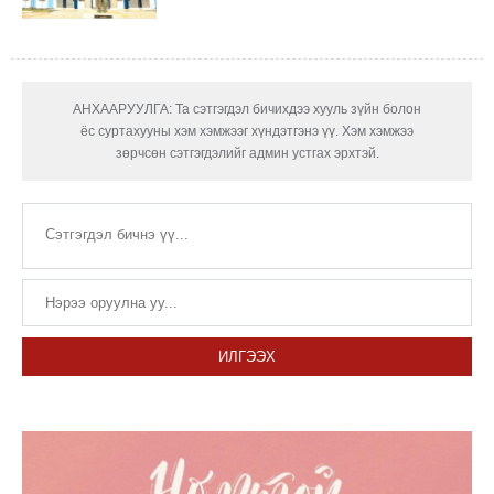
АНХААРУУЛГА: Та сэтгэгдэл бичихдээ хууль зүйн болон
ёс суртахууны хэм хэмжээг хүндэтгэнэ үү. Хэм хэмжээ
зөрчсөн сэтгэгдэлийг админ устгах эрхтэй.
ИЛГЭЭХ