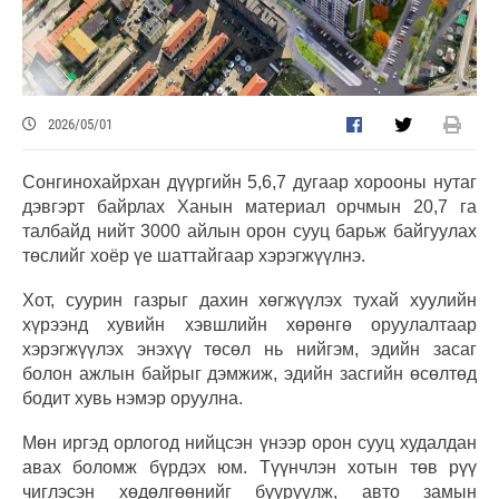
2026/05/01
Сонгинохайрхан дүүргийн 5,6,7 дугаар хорооны нутаг
дэвгэрт байрлах Ханын материал орчмын 20,7 га
талбайд нийт 3000 айлын орон сууц барьж байгуулах
төслийг хоёр үе шаттайгаар хэрэгжүүлнэ.
Хот, суурин газрыг дахин хөгжүүлэх тухай хуулийн
хүрээнд хувийн хэвшлийн хөрөнгө оруулалтаар
хэрэгжүүлэх энэхүү төсөл нь нийгэм, эдийн засаг
болон ажлын байрыг дэмжиж, эдийн засгийн өсөлтөд
бодит хувь нэмэр оруулна.
Мөн иргэд орлогод нийцсэн үнээр орон сууц худалдан
авах боломж бүрдэх юм. Түүнчлэн хотын төв рүү
чиглэсэн хөдөлгөөнийг бууруулж, авто замын