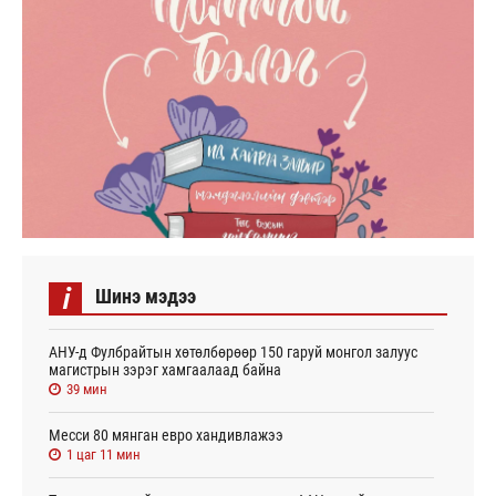
i
Шинэ мэдээ
АНУ-д Фулбрайтын хөтөлбөрөөр 150 гаруй монгол залуус
магистрын зэрэг хамгаалаад байна
39 мин
Месси 80 мянган евро хандивлажээ
1 цаг 11 мин