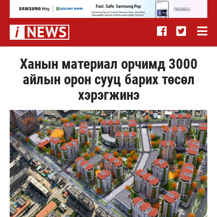
Ханын материал орчимд 3000
айлын орон сууц барих төсөл
хэрэгжинэ