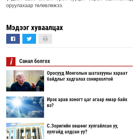
оруулахаар төлөвлөжээ.
Мэдээг хуваалцах
i
Санал болгох
Оросууд Монголын шатахууны хараат
байдлыг хадгалах сонирхолтой
Ирэх арав хоногт цаг агаар ямар байх
вэ?
С.Зоригийн хөшөөг хулгайлсан уу,
хулгайд алдсан уу?