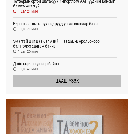
Татварын өртэй шатахуун импортлогч ААН-үүдийн дансыг
битүүмжлэхгүй
1 цаг 21 мин
Европт аагим халуун өдрүүд үргэлжилсээр байна
1 цаг 21 мин
Эмэгтэй шигшээ баг Азийн наадам-д оролцохоор
бэлтгэлээ хангаж байна
1 цаг 26 мин
Дайн өөрчлөгдсөөр байна
1 цаг 41 мин
ЦААШ ҮЗЭХ