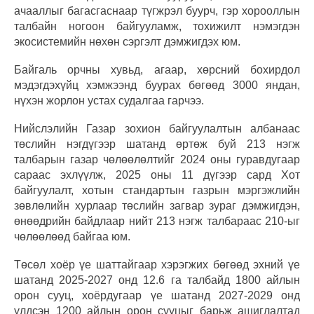
ачааллыг багасгаснаар түгжрэл буурч, гэр хорооллын
талбайн ногоон байгууламж, тохижилт нэмэгдэн
экосистемийн нөхөн сэргэлт дэмжигдэх юм.
Байгаль орчны хувьд, агаар, хөрсний бохирдол
мэдэгдэхүйц хэмжээнд буурах бөгөөд 3000 яндан,
нүхэн жорлон устах судалгаа гарчээ.
Нийслэлийн Газар зохион байгуулалтын албанаас
төслийн нэгдүгээр шатанд өртөж буй 213 нэгж
талбарын газар чөлөөлөлтийг 2024 оны гуравдугаар
сараас эхлүүлж, 2025 оны 11 дүгээр сард Хот
байгуулалт, хотын стандартын газрын мэргэжлийн
зөвлөлийн хурлаар төслийн загвар зураг дэмжигдэн,
өнөөдрийн байдлаар нийт 213 нэгж талбараас 210-ыг
чөлөөлөөд байгаа юм.
Төсөл хоёр үе шаттайгаар хэрэгжих бөгөөд эхний үе
шатанд 2025-2027 онд 12.6 га талбайд 1800 айлын
орон сууц, хоёрдугаар үе шатанд 2027-2029 онд
үлдсэн 1200 айлын орон сууцыг барьж ашиглалтад