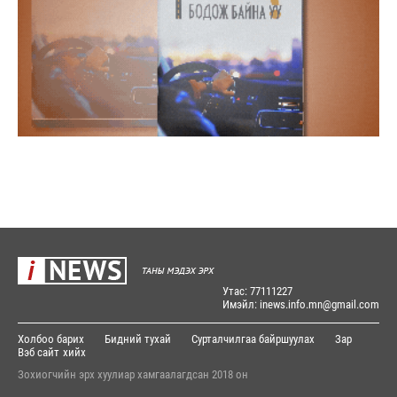
Утас: 77111227
Имэйл: inews.info.mn@gmail.com
Холбоо барих
Бидний тухай
Сурталчилгаа байршуулах
Зар
Вэб сайт
хийх
Зохиогчийн эрх хуулиар хамгаалагдсан 2018 он