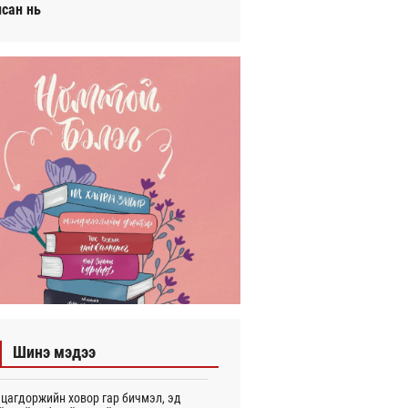
исан нь
Шинэ мэдээ
цагдоржийн ховор гар бичмэл, эд