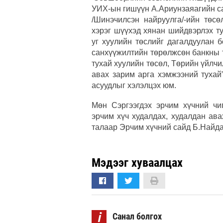
УИХ-ын гишүүн А.Ариунзаяагийн с
/Шинэчилсэн найруулга/-ийн төсө
хэрэг шүүхэд хянан шийдвэрлэх ту
уг хуулийн төслийг дагалдуулан 
санхүүжилтийн төрөлжсөн банкны 
тухай хуулийн төсөл, Төрийн үйлчи
авах зарим арга хэмжээний тухай”
асуудлыг хэлэлцэх юм.
Мөн Сэргээгдэх эрчим хүчний чи
эрчим хүч худалдах, худалдан ав
талаар Эрчим хүчний сайд Б.Найда
Мэдээг хуваалцах
i
Санал болгох