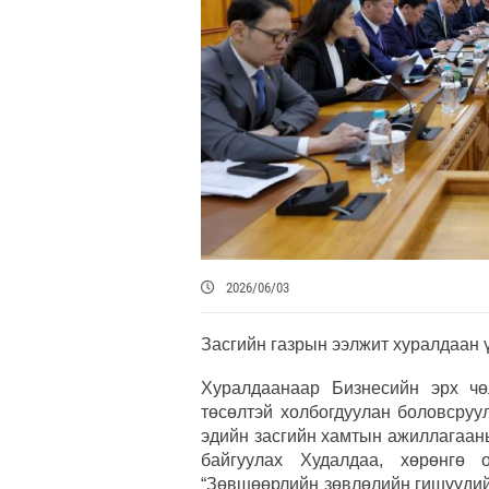
2026/06/03
Засгийн газрын ээлжит хуралдаан 
Хуралдаанаар Бизнесийн эрх чө
төсөлтэй холбогдуулан боловсруу
эдийн засгийн хамтын ажиллагаан
байгуулах Худалдаа, хөрөнгө о
“Зөвшөөрлийн зөвлөлийн гишүүдийг