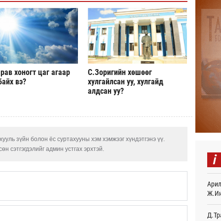
“Дүр
үзэс
18
Энэ 
505.
мянг
рав хоногт цаг агаар
С.Зоригийн хөшөөг
18
байх вэ?
хулгайлсан уу, хулгайд
алдсан уу?
Шейх
зарл
19
Орон
тарв
ууль зүйн болон ёс суртахууны хэм хэмжээг хүндэтгэнэ үү.
19
өн сэтгэгдэлийг админ устгах эрхтэй.
i
Боло
олон
сана
Арил
19
Ж.И
Найм
Д.Тр
10,0