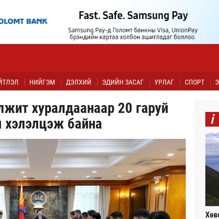
ЙТЛЭЛ
НИЙГЭМ
ДЭЛХИЙ
ЭДИЙН ЗАСАГ
УРЛАГ
СПОРТ
Э
лжит хуралдаанаар 20 гаруй
i
л хэлэлцэж байна
Хөв