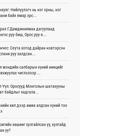
 цаг 21 мин
нхуяг: Нийлүүлэгч нь нэг орны, нэг
ани байх ямар эрс...
лдагч Н.Амарзаяа: 32 хуудастай
н дэвтэр долоо хоногт л дүүрдэг
 цаг 30 мин
рал Г.Дамдиннямаа дагуулаад
нгос руу биш, Орос руу я...
д Фулбрайтын хөтөлбөрөөр 150 гаруй
ол залуус магистрын зэрэг
нчес: Сеута хотод дайран нэвтэрсэн
аалаад байна
спани руу халдсан...
 цаг 59 мин
л мэндийн салбарын хүний нөөцийг
и 80 мянган евро хандивлажээ
вхжуулах чиглэлээр ...
 цаг 31 мин
арын өртэй шатахуун импортлогч ААН-
т-Үүл: Оросууд Монголын шатахууны
йн дансыг битүүмжлэхгүй
ат байдлыг хадгала...
 цаг 41 мин
нийн хил дээр амиа алдсан хүний тоо
пт аагим халуун өдрүүд үргэлжилсээр
ээ
а
 цаг 41 мин
ригийн хөшөөг хулгайлсан уу, хулгайд
ан уу?
тэй шигшээ баг Азийн наадам-д
цохоор бэлтгэлээ хангаж байна