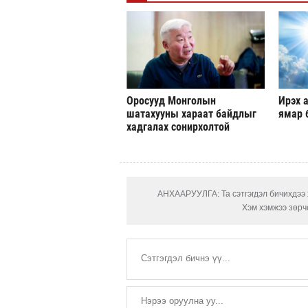
Оросууд Монголын
Ирэх а
шатахууны хараат байдлыг
ямар 
хадгалах сонирхолтой
АНХААРУУЛГА: Та сэтгэгдэл бичихдээ х
Хэм хэмжээ зөрчс