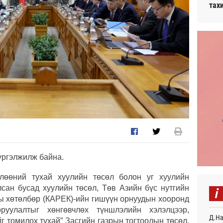
тах
үргэлжилж байна.
лөөний тухай хуулийн төсөл болон уг хуулийн
i
лсан бусад хуулийн төсөл, Төв Азийн бүс нутгийн
ы хөтөлбөр (КАРЕК)-ийн гишүүн орнуудын хооронд
руулалтыг хөнгөвчлөх түншлэлийн хэлэлцээр,
Д.На
 томилох тухай” Засгийн газрын тогтоолын төсөл,