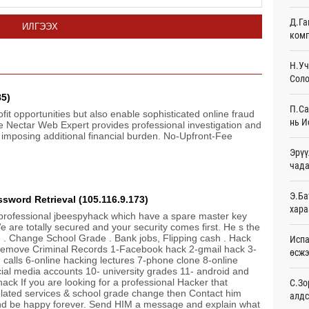
19
Д.Га
ИЛГЭЭХ
комп
Худа
өрий
19
Н.Уч
Соло
АНУ-
85)
монг
П.Са
хамг
ofit opportunities but also enable sophisticated online fraud
нь И
e Nectar Web Expert provides professional investigation and
22
ut imposing additional financial burden. No-Upfront-Fee
Эрүү
Месс
чада
23
Татв
Э.Ба
ssword Retrieval (105.116.9.173)
үүди
хара
d professional jbeespyhack which have a spare master key
23
 are totally secured and your security comes first. He s the
e . Change School Grade . Bank jobs, Flipping cash . Hack
Испа
Евро
 Remove Criminal Records 1-Facebook hack 2-gmail hack 3-
өсж
байн
calls 6-online hacking lectures 7-phone clone 8-online
23
cial media accounts 10- university grades 11- android and
ack If you are looking for a professional Hacker that
С.Зо
related services & school grade change then Contact him
алдс
Эмэг
 be happy forever. Send HIM a message and explain what
орол