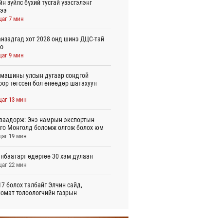
йн зүйлс бүхий тусгай үзэсгэлэнг
ээ
цаг 7 мин
нзадгад хот 2028 онд шинэ ДЦС-тай
о
цаг 9 мин
машины улсын дугаар сондгой
оор төгссөн бол өнөөдөр шатахуун
цаг 13 мин
ваадорж: Энэ намрын экспортын
го Монголд боломж олгож болох юм
цаг 19 мин
нбаатарт өдөртөө 30 хэм дулаан
цаг 22 мин
7 болох талбайг Элчин сайд,
омат төлөөлөгчийн газрын
үүнүүдэд танилцуулав
 цаг 50 мин