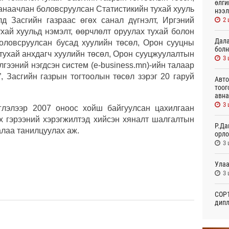
өлги
анаачлан боловсруулсан Статистикийн тухай хууль
нээл
2 
лд Засгийн газраас өгөх санал дүгнэлт, Иргэний
хай хуульд нэмэлт, өөрчлөлт оруулах тухай болон
Дала
боловсруулсан бусад хуулийн төсөл, Орон сууцны
болн
тухай анхдагч хуулийн төсөл, Орон сууцжуулалтын
3 
лгээний нэгдсэн систем (e-business.mn)-ийн талаар
, Засгийн газрын тогтоолын төсөл зэрэг 20 гаруй
Авто
тоог
авна
3 
глэлээр 2007 оноос хойш байгуулсан цахилгаан
ах гэрээний хэрэгжилтэд хийсэн хяналт шалгалтын
Р.Да
лаа танилцуулах аж.
орло
3 
Улаа
3 
СОР1
дипл
тэрг
18