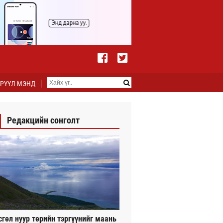
РҮҮЛ МЭНД
Редакцийн сонголт
сгөл нуур төрийн тэргүүнийг маань