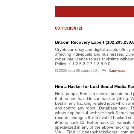
СЭТГЭГДЭЛ (2)
Bitcoin Recovery Expert (102.205.239.
Cryptocurrency and digital assets offer pr
affecting individuals and businesses. Dun
cyber intelligence to assist victims witho
Policy: + 1 2 5 2 2 7 1 8 9 0 0
2026 оны 06 сарын 10
|
Хариулах
Hire a Hacker for Lost Social Media Pa
Hello people Ben is a special private an
that no one has. He can hack anything. We
best in any hacking related jobs which ar
and control any robot . Database hack .
whats app hack 4-website hack 5-tracking 
records changes 9-retrieval of hacked so
iPhone hack 12- twitter hack 13- website h
specialized in any of the above hacking 
Via… EMAIL: jbeespyhack@gmail.com and