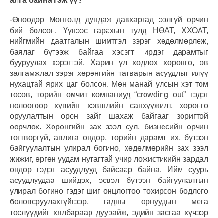
алга байна гэж үү?
-Өнөөдөр Монголд дундаж давхаргад ээлгүй орчин
бий болсон. Үүнээс гарахын тулд НӨАТ, ХХОАТ,
нийгмийн даатгалын шимтгэл зэрэг хөдөлмөрлөж,
баялаг бүтээж байгаа хэсэгт ирдэг дарамтыг
бууруулах хэрэгтэй. Харин үл хөдлөх хөрөнгө, өв
залгамжлал зэрэг хөрөнгийн татварын асуудлыг илүү
нухацтай ярих цаг болсон. Мөн манай улсын хэт том
төсөв, төрийн өмчит компаниуд “crowding out” гэдэг
нөлөөгөөр хувийн хэвшлийн санхүүжилт, хөрөнгө
оруулалтын орон зайг шахаж байгааг зоригтой
өөрчлөх. Хөрөнгийн зах зээл сул, бизнесийн орчин
тогтворгүй, авлига өндөр, төрийн дарамт их, бүтээн
байгуулалтын улирал богино, хөдөлмөрийн зах зээл
жижиг, өргөн уудам нутагтай учир ложистикийн зардал
өндөр гэдэг асуудлууд байсаар байна. Ийм суурь
асуудлуудаа шийдэх, эсвэл бүтээн байгуулалтын
улирал богино гэдэг шиг онцлогтоо тохирсон бодлого
боловсруулахгүйгээр, гадны орнуудын мега
төслүүдийг хялбараар дуурайж, эдийн засгаа хүчээр