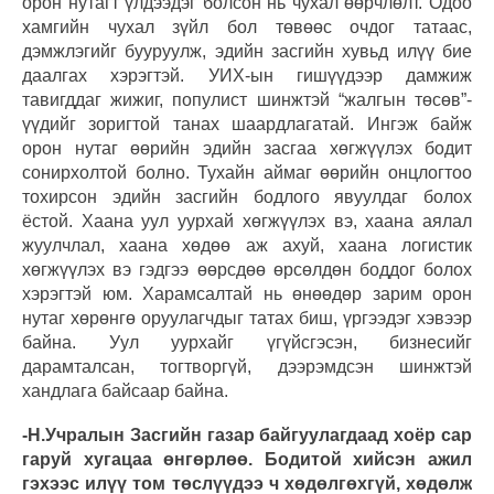
орон нутагт үлдээдэг болсон нь чухал өөрчлөлт. Одоо
хамгийн чухал зүйл бол төвөөс очдог татаас,
дэмжлэгийг бууруулж, эдийн засгийн хувьд илүү бие
даалгах хэрэгтэй. УИХ-ын гишүүдээр дамжиж
тавигддаг жижиг, популист шинжтэй “жалгын төсөв”-
үүдийг зоригтой танах шаардлагатай. Ингэж байж
орон нутаг өөрийн эдийн засгаа хөгжүүлэх бодит
сонирхолтой болно. Тухайн аймаг өөрийн онцлогтоо
тохирсон эдийн засгийн бодлого явуулдаг болох
ёстой. Хаана уул уурхай хөгжүүлэх вэ, хаана аялал
жуулчлал, хаана хөдөө аж ахуй, хаана логистик
хөгжүүлэх вэ гэдгээ өөрсдөө өрсөлдөн боддог болох
хэрэгтэй юм. Харамсалтай нь өнөөдөр зарим орон
нутаг хөрөнгө оруулагчдыг татах биш, үргээдэг хэвээр
байна. Уул уурхайг үгүйсгэсэн, бизнесийг
дарамталсан, тогтворгүй, дээрэмдсэн шинжтэй
хандлага байсаар байна.
-Н.Учралын Засгийн газар байгуулагдаад хоёр сар
гаруй хугацаа өнгөрлөө. Бодитой хийсэн ажил
гэхээс илүү том төслүүдээ ч хөдөлгөхгүй, хөдөлж