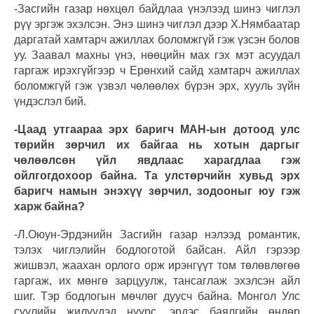
-Засгийн газар нөхцөл байдлаа үнэлээд шинэ чиглэл
рүү эргэж эхэлсэн. Энэ шинэ чиглэл дээр Х.Нямбаатар
даргатай хамтарч ажиллах боломжгүй гэж үзсэн болов
уу. Заавал махны үнэ, нөөцийн мах гэх мэт асуудал
гаргаж ирэхгүйгээр ч Ерөнхий сайд хамтарч ажиллах
боломжгүй гэж үзвэл чөлөөлөх бүрэн эрх, хууль зүйн
үндэслэл бий.
-Цаад утгаараа эрх баригч МАН-ын дотоод улс
төрийн зөрчил их байгаа нь хотын даргыг
чөлөөлсөн үйл явдлаас харагдлаа гэж
ойлгогдохоор байна. Та улстөрчийн хувьд эрх
баригч намын энэхүү зөрчил, зодооныг юу гэж
харж байна?
-Л.Оюун-Эрдэнийн Засгийн газар нэлээд романтик,
тэлэх чиглэлийн бодлоготой байсан. Айл гэрээр
жишвэл, жаахан орлого орж ирэнгүүт том төлөвлөгөө
гаргаж, их мөнгө зарцуулж, тансаглаж эхэлсэн айл
шиг. Тэр бодлогын мөчлөг дуусч байна. Монгол Улс
сүүлийн жилүүдэд нүүрс, эрдэс баялгийн өндөр