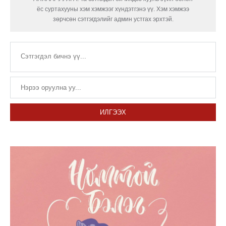
ёс суртахууны хэм хэмжээг хүндэтгэнэ үү. Хэм хэмжээ
зөрчсөн сэтгэгдэлийг админ устгах эрхтэй.
ИЛГЭЭХ