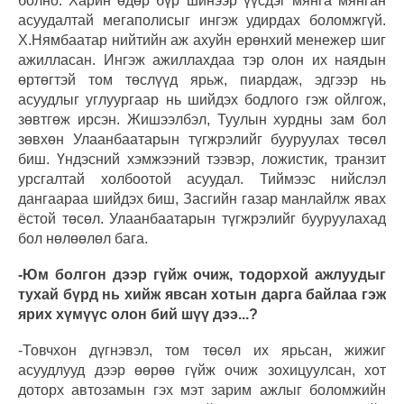
болно. Харин өдөр бүр шинээр үүсдэг мянга мянган
асуудалтай мегаполисыг ингэж удирдах боломжгүй.
Х.Нямбаатар нийтийн аж ахуйн ерөнхий менежер шиг
ажилласан. Ингэж ажиллахдаа тэр олон их наядын
өртөгтэй том төслүүд ярьж, пиардаж, эдгээр нь
асуудлыг углуургаар нь шийдэх бодлого гэж ойлгож,
зөвтгөж ирсэн. Жишээлбэл, Туулын хурдны зам бол
зөвхөн Улаанбаатарын түгжрэлийг бууруулах төсөл
биш. Үндэсний хэмжээний тээвэр, ложистик, транзит
урсгалтай холбоотой асуудал. Тиймээс нийслэл
дангаараа шийдэх биш, Засгийн газар манлайлж явах
ёстой төсөл. Улаанбаатарын түгжрэлийг бууруулахад
бол нөлөөлөл бага.
-Юм болгон дээр гүйж очиж, тодорхой ажлуудыг
тухай бүрд нь хийж явсан хотын дарга байлаа гэж
ярих хүмүүс олон бий шүү дээ...?
-Товчхон дүгнэвэл, том төсөл их ярьсан, жижиг
асуудлууд дээр өөрөө гүйж очиж зохицуулсан, хот
доторх автозамын гэх мэт зарим ажлыг боломжийн