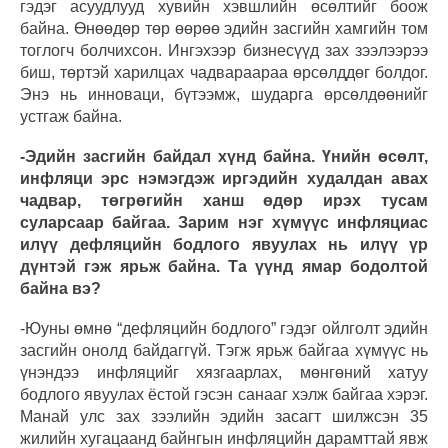
гэдэг асуудлууд хувийн хэвшлийн өсөлтийг боож
байна. Өнөөдөр төр өөрөө эдийн засгийн хамгийн том
тоглогч болчихсон. Ингэхээр бизнесүүд зах зээлээрээ
биш, төртэй харилцах чадвараараа өрсөлддөг болдог.
Энэ нь инноваци, бүтээмж, шударга өрсөлдөөнийг
устгаж байна.
-Эдийн засгийн байдал хүнд байна. Үнийн өсөлт,
инфляци эрс нэмэгдэж иргэдийн худалдан авах
чадвар, төгрөгийн ханш өдөр ирэх тусам
суларсаар байгаа. Зарим нэг хүмүүс инфляциас
илүү дефляцийн бодлого явуулах нь илүү үр
дүнтэй гэж ярьж байна. Та үүнд ямар бодолтой
байна вэ?
-Юуны өмнө “дефляцийн бодлого” гэдэг ойлголт эдийн
засгийн онолд байдаггүй. Тэгж ярьж байгаа хүмүүс нь
үнэндээ инфляцийг хязгаарлах, мөнгөний хатуу
бодлого явуулах ёстой гэсэн санааг хэлж байгаа хэрэг.
Манай улс зах зээлийн эдийн засагт шилжсэн 35
жилийн хугацаанд байнгын инфляцийн дарамттай явж