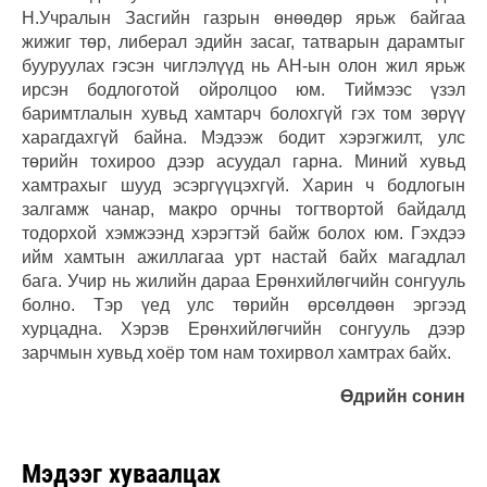
Н.Учралын Засгийн газрын өнөөдөр ярьж байгаа
жижиг төр, либерал эдийн засаг, татварын дарамтыг
бууруулах гэсэн чиглэлүүд нь АН-ын олон жил ярьж
ирсэн бодлоготой ойролцоо юм. Тиймээс үзэл
баримтлалын хувьд хамтарч болохгүй гэх том зөрүү
харагдахгүй байна. Мэдээж бодит хэрэгжилт, улс
төрийн тохироо дээр асуудал гарна. Миний хувьд
хамтрахыг шууд эсэргүүцэхгүй. Харин ч бодлогын
залгамж чанар, макро орчны тогтвортой байдалд
тодорхой хэмжээнд хэрэгтэй байж болох юм. Гэхдээ
ийм хамтын ажиллагаа урт настай байх магадлал
бага. Учир нь жилийн дараа Ерөнхийлөгчийн сонгууль
болно. Тэр үед улс төрийн өрсөлдөөн эргээд
хурцадна. Хэрэв Ерөнхийлөгчийн сонгууль дээр
зарчмын хувьд хоёр том нам тохирвол хамтрах байх.
Өдрийн сонин
Мэдээг хуваалцах