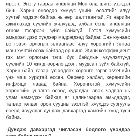
ирсэн. Энэ утгаараа инфляци Монголд шинэ үзэгдэл
биш. Харин өнөөдөр хүмүүс үнийн өсөлтийг илүү
хүчтэй мэдэрч байгаа нь өөр шалтгаантай. Яг нарийн
ажиглахад сүүлийн жилүүдэд албан ёсны инфляци
огцом тэсэрсэн зүйл байхгүй. Гэтэл хүмүүсийн
амьдрал дээр хүндээр мэдрэгдээд байдаг. Энэ юунаас
вэ гэвэл орлогын ялгаанаас илүү хөрөнгийн ялгаа
маш хүчтэй өсөж байгаад оршино. Жини коэффициент
гэх мэт орлогын тэгш бус байдлын үзүүлэлтүүд
сүүлийн 10 жилд өөрчлөгдсөн, муудсан зүйл байхгүй.
Харин байр, газар, үл хөдлөх хөрөнгө зэрэг asset-ийн
үнэ маш хурдтай өссөн. Өөрөөр хэлбэл, хөрөнгийн
инфляци яваад байна. Хөрөнгөтэй хүмүүсийн
хөрөнгийн үнэлгээ өсөөд худалдан авах чадвар нь
улам нэмэгдэж байхад яг цалингаараа амьдардаг,
татвар төлдөг, орон сууцны зээлтэй, хүүхдээ сургууль
соёлд явуулдаг дундаж давхаргад хамгийн хүнд тусч
байна.
-Дундаж давхаргад чиглэсэн бодлого үнэндээ