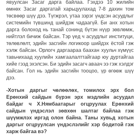
явуулсан Засаг дарга байлаа. Гэхдээ 10 жилийн
өмнөх Засаг даргатай харьцуулахад 7-8 дахин том
төсвөөр шүү дээ. Түгжрэл, утаа зэрэг үндсэн асуудлыг
системийн түвшинд шийдэж чадаагүй. Би анх хотын
дарга болоход нь танай сонинд бүтэн нүүр зөвлөмж,
нийтлэл бичиж байсан. Тэр үед ч асуудлыг институци,
төлөвлөлт, эдийн засгийн логикоор шийдэх ёстой гэж
хэлж байсан. Орлогч даргаараа баахан хуульч хүмүүс
тавьчихаад хуулийн хамгаалалттайгаар юу дуртайгаа
хийе гээд эхэлсэн. Би эдийн засагч аваач ээ гэж хэлдэг
байсан. Гол нь эдийн засгийн тооцоо, үр өгөөж шүү
дээ.
-Хотын даргыг чөлөөлөх, томилох эрх бол
Ерөнхий сайдын бүрэн эрх мэдлийн асуудал
байдаг ч Х.Нямбаатарыг огцруулах Ерөнхий
сайдын үндэслэл зөвхөн шалтаг байлаа гэж
шүүмжлэх иргэд олон байна. Таны хувьд хотын
даргыг огцруулсан үндэслэлийг хэр бодитой гэж
харж байгаа вэ?