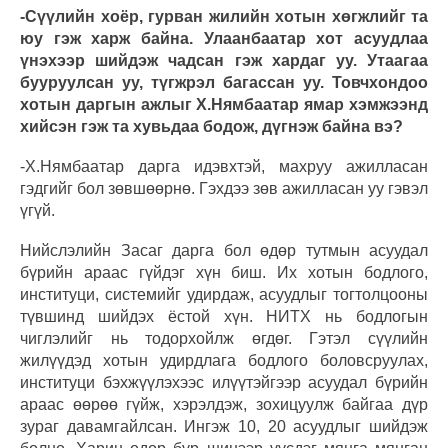
-Сүүлийн хоёр, гурван жилийн хотын хөгжлийг та
юу гэж харж байна. Улаанбаатар хот асуудлаа
үнэхээр шийдэж чадсан гэж хардаг уу. Утаагаа
бууруулсан уу, түгжрэл багассан уу. Товчхондоо
хотын даргын ажлыг Х.Нямбаатар ямар хэмжээнд
хийсэн гэж та хувьдаа бодож, дүгнэж байна вэ?
-Х.Нямбаатар дарга идэвхтэй, махруу ажилласан
гэдгийг бол зөвшөөрнө. Гэхдээ зөв ажилласан уу гэвэл
үгүй.
Нийслэлийн Засаг дарга бол өдөр тутмын асуудал
бүрийн араас гүйдэг хүн биш. Их хотын бодлого,
институци, системийг удирдаж, асуудлыг тогтолцооны
түвшинд шийдэх ёстой хүн. НИТХ нь бодлогын
чиглэлийг нь тодорхойлж өгдөг. Гэтэл сүүлийн
жилүүдэд хотын удирдлага бодлого боловсруулах,
институци бэхжүүлэхээс илүүтэйгээр асуудал бүрийн
араас өөрөө гүйж, хэрэлдэж, зохицуулж байгаа дүр
зураг давамгайлсан. Ингэж 10, 20 асуудлыг шийдэж