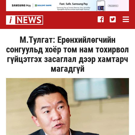
М.Тулгат: Ерөнхийлөгчийн
сонгуульд хоёр том нам тохирвол
гүйцэтгэх засаглал дээр хамтарч
магадгүй