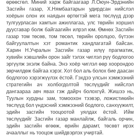
өрөөсгөл. Миний харж байгаагаар Л.Оюун-Эрдэнийн
Засгийн газар, Х.Нямбаатарын удирдсан нийслэл
хоёрын олон их наядын өртөгтэй мега төслүүд дээр
тулгуурласан хамтын ажиллагаа, улс төрийн хоршил
дуусгавар болж байгаагийн илрэл юм. Өмнөх Засгийн
газар том төсөв, том төсөл, төрийн оролцоо, бүтээн
байгуулалтын хэт романтик хандлагатай байсан.
Харин Н.Учралын Засгийн газар илүү прагматик,
хувийн хэвшлийн орон зайг тэлэх чиглэл рүү бодлогоо
эргүүлж эхэлж байна. Энэ хоёр чиглэл өөр хоорондоо
зөрчилдөж байгаа хэрэг. Хот бол аль болох бие даасан
бодлогоо хэрэгжүүлэх ёстой. Гэхдээ улсын хэмжээний
стратегийн ач холбогдолтой төслүүдийг нийслэл
дангаараа авч явах гэж дайрч болохгүй. Жишээ нь,
Туулын хурдны зам, томоохон тээвэр, ложистикийн
төслүүд бол үндэсний хэмжээний бодлого, санхүүжилт,
эдийн засгийн тооцоотой уялдах ёстой. Ийм
төслүүдийг Засгийн газар манлайлж, байгаль орчин,
эдийн засгийн өгөөж, өрийн дарамт, төсөвт ирэх
ачааллыг нь тооцож шийдвэрлэх учиртай.