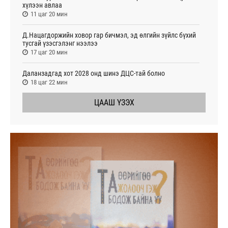
хүлээн авлаа
11 цаг 20 мин
Д.Нацагдоржийн ховор гар бичмэл, эд өлгийн зүйлс бүхий
тусгай үзэсгэлэнг нээлээ
17 цаг 20 мин
Даланзадгад хот 2028 онд шинэ ДЦС-тай болно
18 цаг 22 мин
ЦААШ ҮЗЭХ