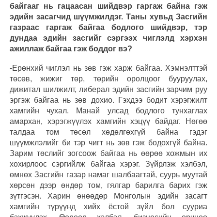
байгааг нь гацаасан шийдвэр гаргаж байна гэж
эдийн засагчид шүүмжилдэг. Таны хувьд Засгийн
газраас гаргаж байгаа бодлого шийдвэр, тэр
дундаа эдийн засгийг сэргээх чиглэлд хэрхэн
ажиллаж байгаа гэж боддог вэ?
-Ерөнхий чиглэл нь зөв гэж харж байгаа. Хэмнэлттэй
төсөв, жижиг төр, төрийн оролцоог бууруулах,
дижитал шилжилт, либерал эдийн засгийн зарчим руу
эргэж байгаа нь зөв дохио. Гэхдээ бодит хэрэгжилт
хамгийн чухал. Манай улсад бодлого тунхаглах
амархан, хэрэгжүүлэх хамгийн хэцүү байдаг. Нөгөө
талдаа том төсөл хөдөлгөхгүй байна гэдэг
шүүмжлэлийг би тэр чигт нь зөв гэж бодохгүй байна.
Зарим төслийг зогсоож байгаа нь өөрөө хожмын их
хохирлоос сэргийлж байгаа хэрэг. Зүйрлэж хэлбэл,
өмнөх Засгийн газар намаг шалбаагтай, суурь муутай
хөрсөн дээр өндөр том, гялгар барилга барих гэж
зүтгэсэн. Харин өнөөдөр Монголын эдийн засагт
хамгийн түрүүнд хийх ёстой зүйл бол сууриа