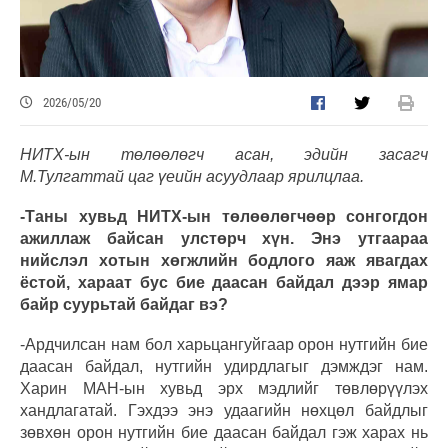
2026/05/20
НИТХ-ын төлөөлөгч асан, эдийн засагч
М.Тулгаттай цаг үеийн асуудлаар ярилцлаа.
-Таны хувьд НИТХ-ын төлөөлөгчөөр сонгогдон
ажиллаж байсан улстөрч хүн. Энэ утгаараа
нийслэл хотын хөгжлийн бодлого яаж явагдах
ёстой, хараат бус бие даасан байдал дээр ямар
байр суурьтай байдаг вэ?
-Ардчилсан нам бол харьцангуйгаар орон нутгийн бие
даасан байдал, нутгийн удирдлагыг дэмждэг нам.
Харин МАН-ын хувьд эрх мэдлийг төвлөрүүлэх
хандлагатай. Гэхдээ энэ удаагийн нөхцөл байдлыг
зөвхөн орон нутгийн бие даасан байдал гэж харах нь