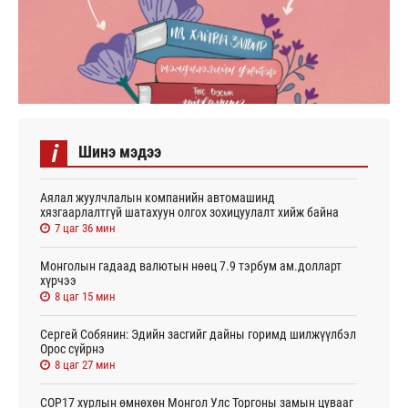
i
Шинэ мэдээ
Аялал жуулчлалын компанийн автомашинд
хязгаарлалтгүй шатахуун олгох зохицуулалт хийж байна
7 цаг 36 мин
Монголын гадаад валютын нөөц 7.9 тэрбум ам.долларт
хүрчээ
8 цаг 15 мин
Сергей Собянин: Эдийн засгийг дайны горимд шилжүүлбэл
Орос сүйрнэ
8 цаг 27 мин
COP17 хурлын өмнөхөн Монгол Улс Торгоны замын цувааг