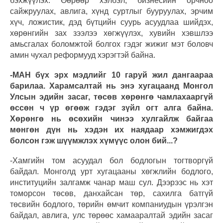
бэхжүүлэх. Өөрөөр хэлбэл, бизнесийн орчноо
сайжруулах, авлига, хүнд суртлыг бууруулах, эрчим
хүч, ложистик, дэд бүтцийн суурь асуудлаа шийдэх,
хөрөнгийн зах зээлээ хөгжүүлэх, хувийн хэвшлээ
амьсгалах боломжтой болгох гэдэг жижиг мэт боловч
амин чухал реформууд хэрэгтэй байна.
-МАН бүх эрх мэдлийг 10 гаруй жил дангаараа
барилаа. Харамсалтай нь энэ хугацаанд Монгол
Улсын эдийн засаг, төсөв хөрөнгө чамлахааргүй
өссөн ч үр өгөөж гэдэг зүйл огт алга байна.
Хөрөнгө нь өсөхийн чинээ хулгайлж байгаа
мөнгөн дүн нь хэдэн их наядаар хэмжигдэх
болсон гэж шүүмжлэх хүмүүс олон бий...?
-Хамгийн том асуудал бол бодлогын тогтворгүй
байдал. Монголд урт хугацааны хөгжлийн бодлого,
институцийн залгамж чанар маш сул. Дээрээс нь хэт
томорсон төсөв, данхайсан төр, сахилга батгүй
төсвийн бодлого, төрийн өмчит компаниудын үрэлгэн
байдал, авлига, улс төрөөс хамааралтай эдийн засаг