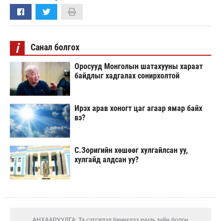
i
Санал болгох
Оросууд Монголын шатахууны хараат
байдлыг хадгалах сонирхолтой
Ирэх арав хоногт цаг агаар ямар байх
вэ?
С.Зоригийн хөшөөг хулгайлсан уу,
хулгайд алдсан уу?
АНХААРУУЛГА: Та сэтгэгдэл бичихдээ хууль зүйн болон