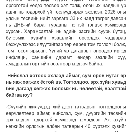
орлоготой үедээ төсвөө хэт тэлж, олон их наядын үр
ашиг нь тодорхойгүй төслүүд ярьж эхэлсэн. 2026 оны
улсын төсвийн нийт зарлага 33 их наяд төгрөг давсан
нь ДНБ-ий бараг гуравны нэгтэй тэнцэх хэмжээнд
хүрсэн. Харамсалтай нь эдийн засгийн суурь бүтэц,
бүтээмж, хувийн хэвшлийн өрсөлдөх чадвараа
бэхжүүлэхээс илүүтэйгээр төр өөрөө том тоглогч болж,
том төсөл ярьсан. Үүний үр дагаврыг өнөөдөр иргэд
инфляци, ханшийн дарамт, өндөр зээлийн хүү,
амьдралын өртгийн өсөлтөөр мэдэрч байна.
-Нийслэл хотоос эхлээд аймаг, сум орон нутаг ер
нь яаж хөгжих ёстой вэ. Тогтолцоо, эрх зүйн хувьд
бие дагаад хөгжих боломж нь чөлөөтэй, нээлттэй
байгаа юу?
-Сүүлийн жилүүдэд хийгдсэн татварын тогтолцооны
өөрчлөлтөөр аймаг, нийслэл, сум, дүүргийн төсвийн
эрх мэдэл тодорхой хэмжээнд нэмэгдсэн. Аж ахуйн
нэгжийн орлогын албан татварын 40 хүртэлх хувийг