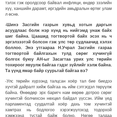
тэлэх гэж оролдсоор байвал инфляци, өндөр зээлийн
хүү, ханшийн дарамт, иргэдийн амьдралын өртөг улам
л өснө.
-Шинэ Засгийн газрын хувьд хотын даргын
асуудлаас болж нэр хүнд нь нийгэмд унаж байх
шиг байна. Цаашид тогтвортой байх эсэх нь ч
эргэлзээтэй болсон гэж улс төр судлаачид хэлэх
боллоо. Энэ утгаараа Н.Учрал Засгийн газраа
тогтвортой байлгахын тулд сөрөг хүчингүй
болгох буюу АН-ыг Засагтаа урих улс төрийн
тохироог явуулж байгаа гэдэг зүйлийг хэлж байна.
Та үүнд ямар байр суурьтай байгаа вэ?
-Улс төрийн хүрээнд талцсан хоёр тал бие биедээ
хүчтэй дайралт хийж байгаа нь ийм сэтгэгдэл төрүүлж
байна. Өнөөдөр эрх баригч нам өөрөө дотроо сөрөг
хүчинтэй болчихсон нөхцөл байдал үүссэн. Ийм үед
парламентад суудалтай хоёр дахь том хүчинтэй
хамтрах нь бодлогоо хэрэгжүүлэхэд тодорхой
хэмжээнд тустай байж болно. Нөгөө талдаа