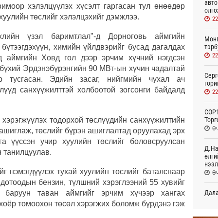
авто
римоор хэлэлцүүлэх хүсэлт гаргасан тул өнөөдөр
олго
хуулийн төслийг хэлэлцэхийг дэмжлээ.
22
жлийн үзэл баримтлал"-д Дорноговь аймгийн
Монг
тэрб
бүтээгдэхүүн, химийн үйлдвэрийг бусад дагалдах
22
д аймгийн Ховд гол дээр эрчим хүчний нэгдсэн
 бүхий Эрдэнэбүрэнгийн 90 МВт-ын хүчин чадалтай
Серг
р тусгасан. Эдийн засаг, нийгмийн чухал ач
гори
лүүд санхүүжилттэй холбоотой зогсонги байдалд
22
COP1
Торг
р хэрэгжүүлэх тодорхой төслүүдийн санхүүжилтийн
Өч
 ашиглаж, төслийг бүрэн ашиглалтад оруулахад эрх
га үүссэн учир хуулийн төслийг боловсруулсан
Д.На
 танилцуулав.
өлги
нээл
йг нэмэгдүүлэх тухай хуулийн төслийг баталснаар
Өч
 дотоодын бензин, түлшний хэрэглээний 55 хувийг
Дала
, баруун таван аймгийг эрчим хүчээр хангах
болн
хоёр томоохон төсөл хэрэгжих боломж бүрдэнэ гэж
Өч