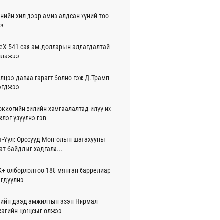
жигдар 16 цаг 01 мин
нийн хил дээр амиа алдсан хүний тоо
ээ
 Хасина Бангладешт эргэн ирэхээ
ав
жигдар 15 цаг 58 мин
eX 541 сая ам.долларын алдагдалтай
ллажээ
 нутагт жил бүр 500-700 толгой
агыг сэлгэн нутагшуулж байна
лцээ даваа гарагт болно гэж Д.Трамп
жигдар 15 цаг 54 мин
эгджээ
всролын салбарын хөгжлийг дэмжих
ккогийн хилийн хамгаалалтад илүү их
 улсын хамтын ажиллагааны талаар
л солилцов
лэг үзүүлнэ гэв
жигдар 15 цаг 50 мин
т-Үүл: Оросууд Монголын шатахууны
дугаар сард Сүхбаатар боомтоор
ат байдлыг хадгала...
17 тонн Аи-92 автобензин импортолжээ
жигдар 15 цаг 40 мин
+ олборлолтоо 188 мянган баррелиар
гдүүлнэ
лдагч Н.Амарзаяа: 32 хуудастай
н дэвтэр долоо хоногт л дүүрдэг
жигдар 15 цаг 31 мин
ийн дээд амжилтын эзэн Нирмал
агийн цогцсыг олжээ
д Фулбрайтын хөтөлбөрөөр 150 гаруй