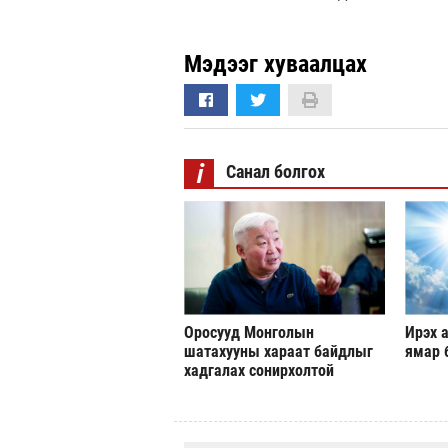
Мэдээг хуваалцах
i
Санал болгох
Оросууд Монголын
Ирэх а
шатахууны хараат байдлыг
ямар 
хадгалах сонирхолтой