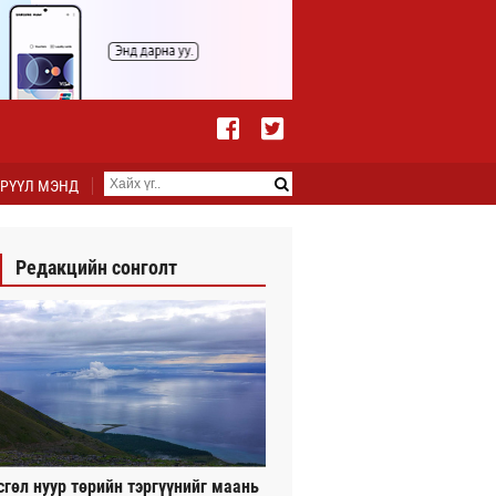
РҮҮЛ МЭНД
Редакцийн сонголт
сгөл нуур төрийн тэргүүнийг маань