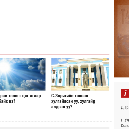
Авто
тоог
авна
Өч
Р.Да
орло
Өч
Улаа
Өч
СОР1
дипл
тэрг
Ур
i
рав хоногт цаг агаар
С.Зоригийн хөшөөг
“Дүр
байх вэ?
хулгайлсан уу, хулгайд
үзэс
алдсан уу?
Д.Тр
Ур
Энэ 
Н.Уч
505.
Соло
мянг