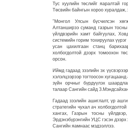
Тус хуулийн төслийг яаралтай го
Төсвийн байнгын хороо хуралдаж, 
"Монгол Улсын бүсчилсэн хөг
Алтанширээ суманд газрын тосны 
үйлдвэрийн хамт байгуулах, Хов
системийн горим тохируулах үүрэг
усан цахилгаан станц барихаа
холбогдолтой дээрх томоохон төс
орсон.
Иймд гадаад зээлийн эх үүсвэрээ
хэлэлцээрээр тогтоосон хугацаанд
зүйн орчныг бүрдүүлэх шаардла
талаар Сангийн сайд З.Мэндсайхан
Гадаад зээлийн ашиглалт, үр ашги
стратегийн чухал ач холбогдолтой
хангах, Газрын тосны үйлдвэр
Эрдэнэбүрэнгийн УЦС гэсэн дээрх 
Сангийн яамнаас мэдээллээ.