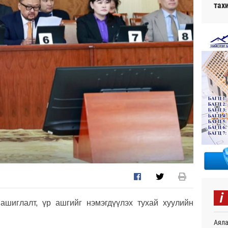
тах
i
ашиглалт, үр ашгийг нэмэгдүүлэх тухай хуулийн
Аяла