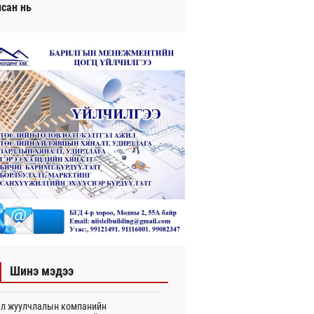
исан нь
Шинэ мэдээ
л жуулчлалын компанийн