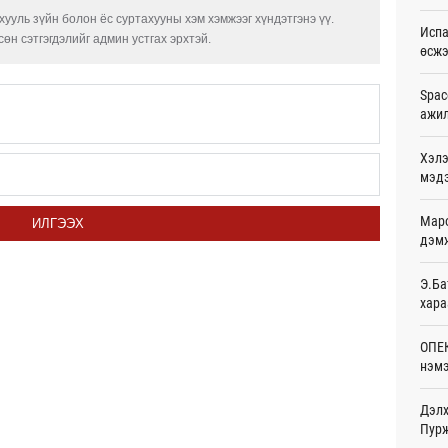
Ур
ууль зүйн болон ёс суртахууны хэм хэмжээг хүндэтгэнэ үү.
Испа
өн сэтгэгдэлийг админ устгах эрхтэй.
өсж
Шейх
зарл
Ур
Spac
ажи
Орон
тарв
Хэлэ
Ур
мэд
Боло
Маро
олон
ИЛГЭЭХ
сана
дэмж
Ур
Э.Ба
Найм
хара
10,0
Ур
ОПЕК
нэмэ
Худа
өрий
Ур
Дэлх
Пурж
АНУ-