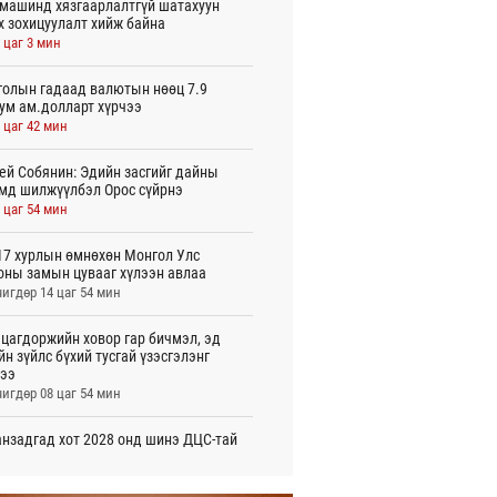
машинд хязгаарлалтгүй шатахуун
х зохицуулалт хийж байна
 цаг 3 мин
олын гадаад валютын нөөц 7.9
ум ам.долларт хүрчээ
 цаг 42 мин
ей Собянин: Эдийн засгийг дайны
мд шилжүүлбэл Орос сүйрнэ
 цаг 54 мин
7 хурлын өмнөхөн Монгол Улс
оны замын цувааг хүлээн авлаа
игдөр 14 цаг 54 мин
цагдоржийн ховор гар бичмэл, эд
йн зүйлс бүхий тусгай үзэсгэлэнг
ээ
игдөр 08 цаг 54 мин
нзадгад хот 2028 онд шинэ ДЦС-тай
о
игдөр 07 цаг 51 мин