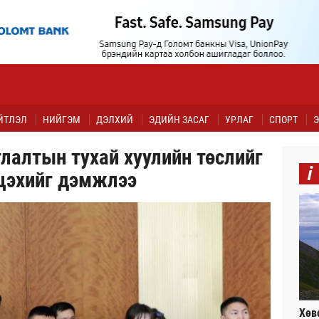
ЙТЛЭЛ
НИЙГЭМ
ДЭЛХИЙ
ЭДИЙН ЗАСАГ
УРЛАГ
СПОРТ
Э
лалтын тухай хуулийн төслийг
i
цэхийг дэмжлээ
Хөв