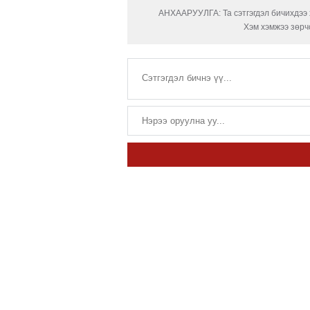
АНХААРУУЛГА: Та сэтгэгдэл бичихдээ х
Хэм хэмжээ зөрчс