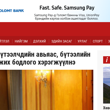
ЙТЛЭЛ
НИЙГЭМ
ДЭЛХИЙ
ЭДИЙН ЗАСАГ
УРЛАГ
СПОРТ
Э
бүтээлчдийн авьяас, бүтээлийн
i
жих бодлого хэрэгжүүлнэ
Хөв