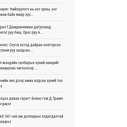
жигдар 16 цаг 01 мин
нхуяг: Нийлүүлэгч нь нэг орны, нэг
ани байх ямар эрс...
 Хасина Бангладешт эргэн ирэхээ
ав
жигдар 15 цаг 58 мин
рал Г.Дамдиннямаа дагуулаад
нгос руу биш, Орос руу я...
 нутагт жил бүр 500-700 толгой
агыг сэлгэн нутагшуулж байна
нчес: Сеута хотод дайран нэвтэрсэн
жигдар 15 цаг 54 мин
спани руу халдсан...
всролын салбарын хөгжлийг дэмжих
л мэндийн салбарын хүний нөөцийг
 улсын хамтын ажиллагааны талаар
л солилцов
вхжуулах чиглэлээр ...
жигдар 15 цаг 50 мин
нийн хил дээр амиа алдсан хүний тоо
дугаар сард Сүхбаатар боомтоор
ээ
17 тонн Аи-92 автобензин импортолжээ
жигдар 15 цаг 40 мин
лцээ даваа гарагт болно гэж Д.Трамп
эгджээ
лдагч Н.Амарзаяа: 32 хуудастай
н дэвтэр долоо хоногт л дүүрдэг
жигдар 15 цаг 31 мин
eX 541 сая ам.долларын алдагдалтай
ллажээ
д Фулбрайтын хөтөлбөрөөр 150 гаруй