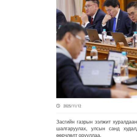
2025/11/12
Засгийн газрын ээлжит хуралдаа
шалгаруулах, улсын санд худал
өөрчлөлт орууллаа.