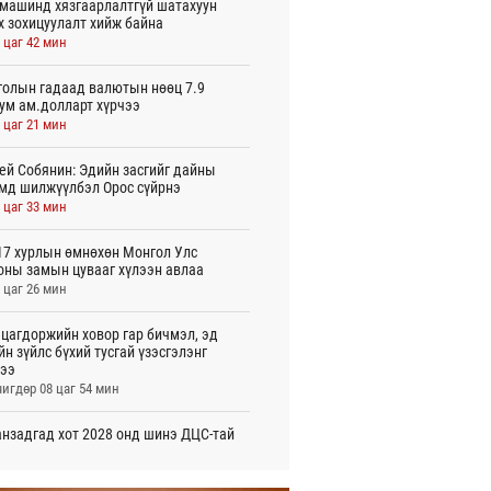
машинд хязгаарлалтгүй шатахуун
х зохицуулалт хийж байна
 цаг 42 мин
олын гадаад валютын нөөц 7.9
ум ам.долларт хүрчээ
 цаг 21 мин
ей Собянин: Эдийн засгийг дайны
мд шилжүүлбэл Орос сүйрнэ
 цаг 33 мин
7 хурлын өмнөхөн Монгол Улс
оны замын цувааг хүлээн авлаа
 цаг 26 мин
цагдоржийн ховор гар бичмэл, эд
йн зүйлс бүхий тусгай үзэсгэлэнг
ээ
игдөр 08 цаг 54 мин
нзадгад хот 2028 онд шинэ ДЦС-тай
о
игдөр 07 цаг 51 мин