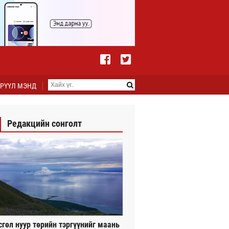
РҮҮЛ МЭНД
Редакцийн сонголт
сгөл нуур төрийн тэргүүнийг маань