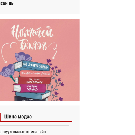
исан нь
Шинэ мэдээ
л жуулчлалын компанийн