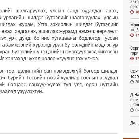
авто
олго
элийг шалгаруулах, улсын санд худалдан авах,
16
х урлагийн шилдэг бүтээлийг шалгаруулах, улсын
ашиглах журам, Утга зохиолын шилдэг бүтээлийг
Монг
тэрб
 авах, хадгалах, ашиглах журамд нэмэлт, өөрчлөлт
17
эх урт, дунд, богино хугацааны бодлогод туссан
рга хэмжээний хүрээнд уран бүтээлчдийн мэдлэг, ур
Серг
 уран бүтээлийн үнэ цэнийг нэмэгдүүлэхэд чиглэсэн
гори
йг хангахад чухал нөлөө үзүүлнэ гэж үзжээ.
17
он тоо, цалингийн сан нэмэгдэхгүй бөгөөд шилдэг
COP1
Торг
жил бүрийн Төсвийн тухай хуулиар соёлын асуудал
20
ий багцаас санхүүжүүлэх тул улс, орон нутгийн
ачаалал үзүүлэхгүй.
Д.На
өлги
нээл
Өч
Дала
болн
Өч