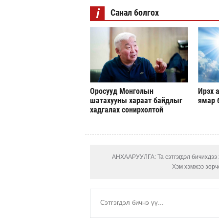
i
Санал болгох
Оросууд Монголын
Ирэх а
шатахууны хараат байдлыг
ямар 
хадгалах сонирхолтой
АНХААРУУЛГА: Та сэтгэгдэл бичихдээ х
Хэм хэмжээ зөрчс