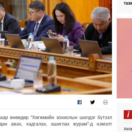
тах
i
наар өнөөдөр “Хөгжмийн зохиолын шилдэг бүтээл
дан авах, хадгалах, ашиглах журам”-д нэмэлт
Аяла