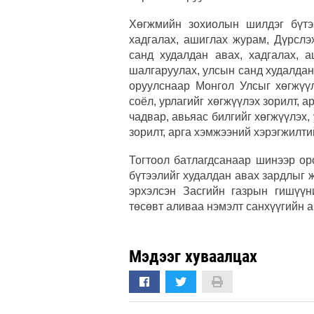
Хөгжмийн зохиолын шилдэг бүтэ
хадгалах, ашиглах журам, Дүрслэ
санд худалдан авах, хадгалах, 
шалгаруулах, улсын санд худалдан
оруулснаар Монгол Улсыг хөгжүүл
соёл, урлагийг хөгжүүлэх зорилт, а
чадвар, авьяас билгийг хөгжүүлэх,
зорилт, арга хэмжээний хэрэгжилти
Тогтоол батлагдсанаар шинээр ор
бүтээлийг худалдан авах зардлыг 
эрхэлсэн Засгийн газрын гишүүн
төсөвт аливаа нэмэлт санхүүгийн 
Мэдээг хуваалцах