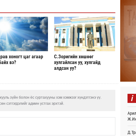
Авто
тоог
авна
Өч
Р.Да
орло
Өч
рав хоногт цаг агаар
С.Зоригийн хөшөөг
Улаа
байх вэ?
хулгайлсан уу, хулгайд
Өч
алдсан уу?
СОР1
дипл
тэрг
Ур
i
ууль зүйн болон ёс суртахууны хэм хэмжээг хүндэтгэнэ үү.
“Дүр
өн сэтгэгдэлийг админ устгах эрхтэй.
үзэс
Арил
Ур
Ж.И
Энэ 
505.
Д.Тр
мянг