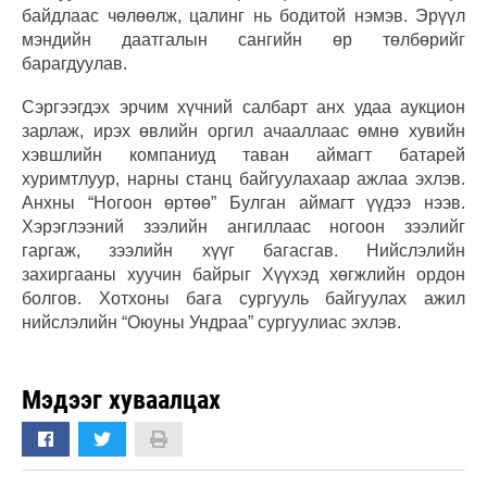
байдлаас чөлөөлж, цалинг нь бодитой нэмэв. Эрүүл
мэндийн даатгалын сангийн өр төлбөрийг
барагдуулав.
Сэргээгдэх эрчим хүчний салбарт анх удаа аукцион
зарлаж, ирэх өвлийн оргил ачааллаас өмнө хувийн
хэвшлийн компаниуд таван аймагт батарей
хуримтлуур, нарны станц байгуулахаар ажлаа эхлэв.
Анхны “Ногоон өртөө” Булган аймагт үүдээ нээв.
Хэрэглээний зээлийн ангиллаас ногоон зээлийг
гаргаж, зээлийн хүүг багасгав. Нийслэлийн
захиргааны хуучин байрыг Хүүхэд хөгжлийн ордон
болгов. Хотхоны бага сургууль байгуулах ажил
нийслэлийн “Оюуны Ундраа” сургуулиас эхлэв.
Мэдээг хуваалцах