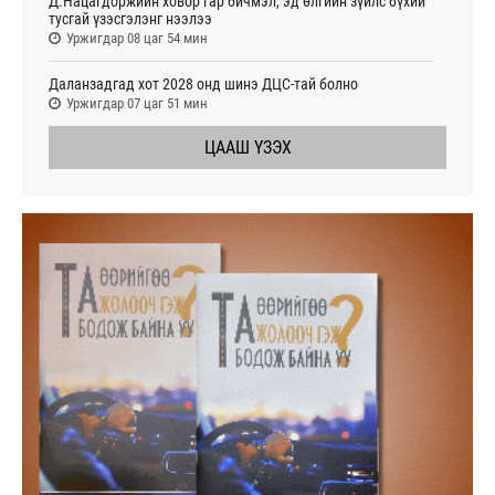
Д.Нацагдоржийн ховор гар бичмэл, эд өлгийн зүйлс бүхий
тусгай үзэсгэлэнг нээлээ
Уржигдар 08 цаг 54 мин
Даланзадгад хот 2028 онд шинэ ДЦС-тай болно
Уржигдар 07 цаг 51 мин
ЦААШ ҮЗЭХ