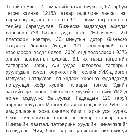
Төрийн өмчит 14 компанийг татан буулгаж, 67 тэрбум
төгрөг хэмнэв. 12153 татвар төлөгчийн дансыг нэг
сарын хугацаанд нээснээр 91 тэрбум төгрөгийн өр
төлбөр барагдуулав. Бизнесээ мэдэгдээд эхэлдэг
болсноор 739 бизнес үүдээ нээв. “E-business” 2.0
платформ нэвтэрч, 30 минутын дотор бизнесээ
эхлүүлэх боломж бүрдэв. 321 зөвшөөрлийг гар
утаснаасаа авдаг болов. 2026 онд төлөвлөсөн 9376
хяналт шалгалтыг цуцлав. 3.1 их наяд төгрөгийн
татвараас иргэн, ААН-үүдээ чөлөөлөх татварын
хуулиудын нэмэлт, өөрчлөлтийн төслийг УИХ-д өргөн
мэдүүлж, батлуулав. Үл хөдлөх хөрөнгө худалдахад
ногдуулдаг хоёр хувийн татварыг тэглэв. Эдийн
засгийн эрх чөлөөг бий болгох хуулийн төслийг УИХ-д
өргөн мэдүүлж, батлуулав. Гадаадын 120 гаруй
хөрөнгө оруулагч Монгол Улсад хүрэлцэн ирж, 545 сая
ам.долларын гэрээ, санамж бичигт гарын үсэг зурав.
Олон жил шимтгэл төлсөн нь өндөр тэтгэвэр авах
Нийгмийн даатгал, тэтгэврийн хуулийн шинэчлэлийг
батлуулав. Эмч, багш нарыг цалингийн ойлгомжгүй