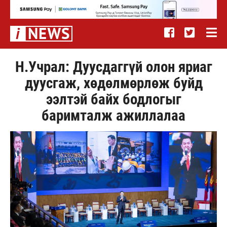
Н.Учрал: Дуусдаггүй олон яриаг
дуусгаж, хөдөлмөрлөж буйд
ээлтэй байх бодлогыг
баримталж ажиллалаа