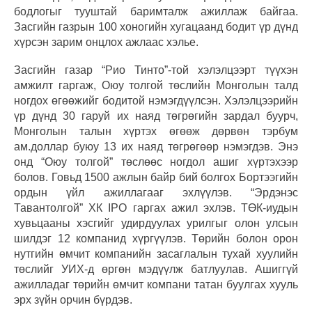
бодлогыг тууштай баримталж ажиллаж байгаа.
Засгийн газрын 100 хоногийн хугацаанд бодит үр дүнд
хүрсэн зарим онцлох ажлаас хэлье.
Засгийн газар “Рио Тинто”-той хэлэлцээрт түүхэн
амжилт гаргаж, Оюу толгой төслийн Монголын талд
ногдох өгөөжийг бодитой нэмэгдүүлсэн. Хэлэлцээрийн
үр дүнд 30 гаруй их наяд төгрөгийн зардал буурч,
Монголын талын хүртэх өгөөж дөрвөн тэрбум
ам.доллар буюу 13 их наяд төгрөгөөр нэмэгдэв. Энэ
онд “Оюу толгой” төслөөс ногдол ашиг хүртэхээр
болов. Говьд 1500 ажлын байр бий болгох Бортээгийн
ордын үйл ажиллагааг эхлүүлэв. “Эрдэнэс
Тавантолгой” ХК IPO гаргах ажил эхлэв. ТӨК-иудын
хувьцааны хэсгийг удирдуулах урилгыг олон улсын
шилдэг 12 компанид хүргүүлэв. Төрийн болон орон
нутгийн өмчит компанийн засаглалын тухай хуулийн
төслийг УИХ-д өргөн мэдүүлж батлуулав. Ашиггүй
ажилладаг төрийн өмчит компани татан буулгах хууль
эрх зүйн орчин бүрдэв.