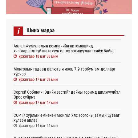
i
Шинэ мэдээ
Аялал жуулчлалын компанийн автомашинд
хязгаарлалтгүй шатахуун олгох зохицуулалт хийж байна
Уржигдар 18 цаг 38 мин
Монголын гадаад валютын нөөц 7.9 тэрбум ам.долларт
хүрчээ
Уржигдар 17 цаг 59 мин
Сергей Собянин: Эдийн засгийг дайны горимд шилжүүлбэл
Орос сүйрнэ
Уржигдар 17 цаг 47 мин
COP17 хурлын өмнөхөн Монгол Улс Торгоны замын цувааг
хүлээн авлаа
Уржигдар 14 цаг 54 мин