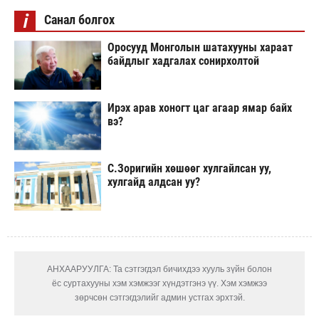
i
Санал болгох
Оросууд Монголын шатахууны хараат
байдлыг хадгалах сонирхолтой
Ирэх арав хоногт цаг агаар ямар байх
вэ?
С.Зоригийн хөшөөг хулгайлсан уу,
хулгайд алдсан уу?
АНХААРУУЛГА: Та сэтгэгдэл бичихдээ хууль зүйн болон
ёс суртахууны хэм хэмжээг хүндэтгэнэ үү. Хэм хэмжээ
зөрчсөн сэтгэгдэлийг админ устгах эрхтэй.