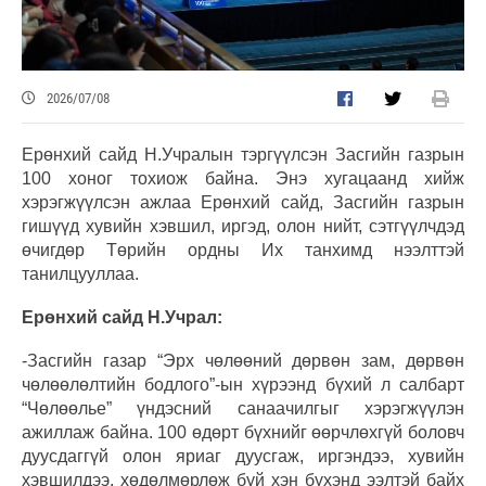
2026/07/08
Ерөнхий сайд Н.Учралын тэргүүлсэн Засгийн газрын
100 хоног тохиож байна. Энэ хугацаанд хийж
хэрэгжүүлсэн ажлаа Ерөнхий сайд, Засгийн газрын
гишүүд хувийн хэвшил, иргэд, олон нийт, сэтгүүлчдэд
өчигдөр Төрийн ордны Их танхимд нээлттэй
танилцууллаа.
Ерөнхий сайд Н.Учрал:
-Засгийн газар “Эрх чөлөөний дөрвөн зам, дөрвөн
чөлөөлөлтийн бодлого”-ын хүрээнд бүхий л салбарт
“Чөлөөлье” үндэсний санаачилгыг хэрэгжүүлэн
ажиллаж байна. 100 өдөрт бүхнийг өөрчлөхгүй боловч
дуусдаггүй олон яриаг дуусгаж, иргэндээ, хувийн
хэвшилдээ, хөдөлмөрлөж буй хэн бүхэнд ээлтэй байх