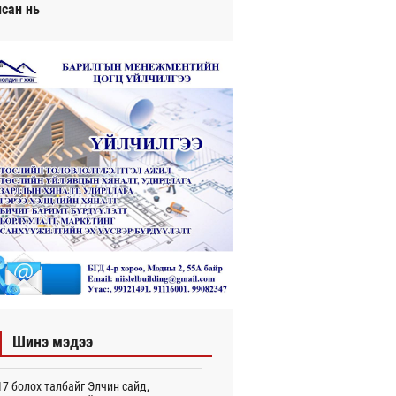
исан нь
Шинэ мэдээ
7 болох талбайг Элчин сайд,