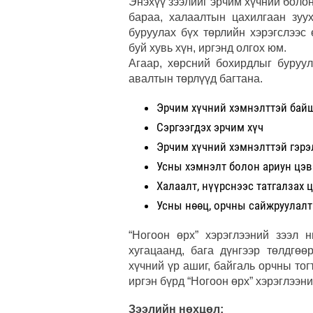
Энэхүү зээлийг эрчим хүчний болон
бараа, халаалтын цахилгаан зуу
буруулах бүх төрлийн хэрэгслээс
буй хувь хүн, иргэнд олгох юм.
Агаар, хөрсний бохирдлыг буруул
авалтын төрлүүд багтана.
Эрчим хүчний хэмнэлттэй бай
Сэргээгдэх эрчим хүч
Эрчим хүчний хэмнэлттэй гэрэл
Усны хэмнэлт болон ариун цэ
Халаалт, нүүрснээс татгалзах ц
Усны нөөц, орчны сайжруулалт
“Ногоон өрх” хэрэглээний зээл н
хугацаанд, бага дүнгээр төлдгө
хүчний үр ашиг, байгаль орчны то
иргэн бүрд “Ногоон өрх” хэрэглээн
Зээлийн нөхцөл: