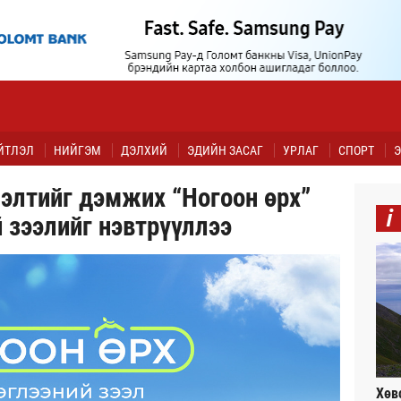
ЙТЛЭЛ
НИЙГЭМ
ДЭЛХИЙ
ЭДИЙН ЗАСАГ
УРЛАГ
СПОРТ
Э
элтийг дэмжих “Ногоон өрх”
i
 зээлийг нэвтрүүллээ
Хөв