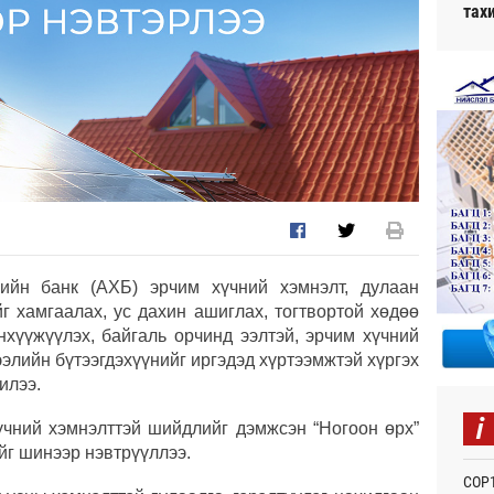
тах
ийн банк (АХБ) эрчим хүчний хэмнэлт, дулаан
г хамгаалах, ус дахин ашиглах, тогтвортой хөдөө
нхүүжүүлэх, байгаль орчинд ээлтэй, эрчим хүчний
элийн бүтээгдэхүүнийг иргэдэд хүртээмжтэй хүргэх
илээ.
i
үчний хэмнэлттэй шийдлийг дэмжсэн “Ногоон өрх”
йг шинээр нэвтрүүллээ.
СОР1