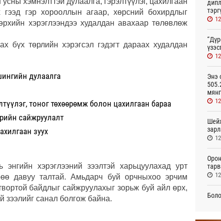
 усны хэмнэлттэй дулаалга, гэрэлтүүлэг, цахилгаан
дипл
тэрг
х гээд гэр хорооллын агаар, хөрсний бохирдлыг
12
 өрхийн хэрэглээндээ худалдан авахаар төлөвлөж
“Дүр
ах бүх төрлийн хэрэгсэл гэдэгт дараах худалдан
үзэс
12
шингийн дулаалга
Энэ 
505.
мянг
12
түүлэг, тоног төхөөрөмж болон цахилгаан бараа
врийн сайжруулалт
Шейх
зарл
ахилгаан зуух
12
Орон
ь энгийн хэрэглээний зээлтэй харьцуулахад урт
тарв
12
өрөө давуу талтай. Амьдарч буй орчныхоо эрчим
гтвортой байдлыг сайжруулахыг зорьж буй айл өрх,
Боло
ий зээлийг санал болгож байна.
олон
сана
12