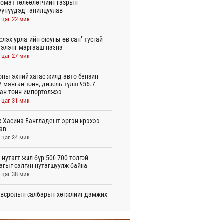
омат төлөөлөгчийн газрын
үүнүүдэд танилцуулав
 цаг 22 мин
слэх урлагийн оюуны өв сан” тусгай
гэлэнг маргааш нээнэ
 цаг 27 мин
оны эхний хагас жилд авто бензин
2 мянган тонн, дизель түлш 956.7
ан тонн импортолжээ
 цаг 31 мин
 Хасина Бангладешт эргэн ирэхээ
ав
 цаг 34 мин
 нутагт жил бүр 500-700 толгой
агыг сэлгэн нутагшуулж байна
 цаг 38 мин
всролын салбарын хөгжлийг дэмжих
 улсын хамтын ажиллагааны талаар
л солилцов
 цаг 43 мин