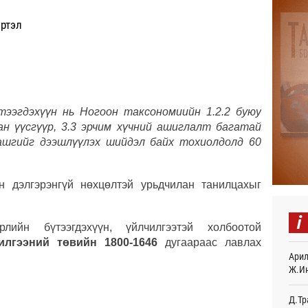
үртэл
Найм
10,0
12
Худа
өрий
13
тээгдэхүүн нь Ногоон таксономиийн 1.2.2 буюу
н үүсгүүр, 3.3 эрчим хүчний ашиглалт багатай
АНУ-
монг
 ашгийг дээшлүүлэх шийдэл байх тохиолдолд 60
хамг
16
йн дэлгэрэнгүй нөхцөлтэй урьдчилан танилцахыг
Месс
17
i
йн бүтээгдэхүүн, үйлчилгээтэй холбоотой
Татв
илгээний төвийн 1800-1646
дугаараас лавлах
үүди
Арил
17
Ж.И
Евро
байн
Д.Тр
17