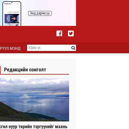
РҮҮЛ МЭНД
Редакцийн сонголт
сгөл нуур төрийн тэргүүнийг маань