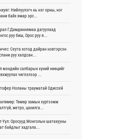
нхуяг: Нийлүүлэгч нь нэг орны, нэг
тэй шигшээ баг Азийн наадам-д
ани байх ямар эрс...
цохоор бэлтгэлээ хангаж байна
 цаг 18 мин
рал Г.Дамдиннямаа дагуулаад
нгос руу биш, Орос руу я...
 өөрчлөгдсөөр байна
 цаг 33 мин
нчес: Сеута хотод дайран нэвтэрсэн
сарын 15-наас улсын дугаарын тэгш,
спани руу халдсан...
гойгоор хөдөлгөөнд оролцоно
 цаг 39 мин
л мэндийн салбарын хүний нөөцийг
вхжуулах чиглэлээр ...
үгээр хорооллын арын замыг өнөөдөр
 23:00 цагаас хаана
тофер Ноланы трауматай Одиссей
 цаг 27 мин
бензин, дизель түлшний онцгой албан
антөмөр: Төмөр замын хүртээмж
арыг тэглэлээ
алтгүй, метро, цахилга...
жигдар 15 цаг 58 мин
т-Үүл: Оросууд Монголын шатахууны
анийн гүнж Евгени гурав дахь хүүхдээ
ат байдлыг хадгала...
йдөж авлаа
жигдар 15 цаг 50 мин