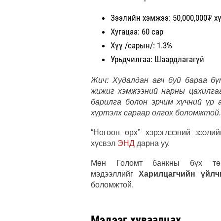
Зээлийн хэмжээ: 50,000,000₮ х
Хугацаа: 60 сар
Хүү /сарын/: 1.3%
Урьдчилгаа: Шаардлагагүй
Жич: Худалдан авч буй бараа бү
жижиг хэмжээний нарны цахилгаа
барилга болон эрчим хүчний үр
хүртэлх сараар олгох боломжтой.
“Ногоон өрх” хэрэглээний зээли
хүсвэл
ЭНД
дарна уу.
Мөн Голомт банкны бүх төрли
мэдээллийг
Харилцагчийн үйлч
боломжтой.
Мэдээг хуваалцах