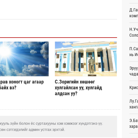
Д.Га
Эмэг
комп
орол
17
Н.Уч
Соло
Дайн
17
П.Са
Энэ 
нь И
сонд
17
Эрүү
чада
Нэгд
рав хоногт цаг агаар
С.Зоригийн хөшөөг
орой
байх вэ?
хулгайлсан уу, хулгайд
Крис
18
алдсан уу?
Авто
Лу.Г
татв
ханг
Ур
Э.Ба
Брит
ууль зүйн болон ёс суртахууны хэм хэмжээг хүндэтгэнэ үү.
хара
өлги
өн сэтгэгдэлийг админ устгах эрхтэй.
Ур