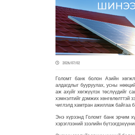
2026/07/02
Голомт банк болон Азийн хөгжл
алдагдлыг бууруулах, усны нөөций
аж ахуйг хөгжүүлэх төслүүдийг са
хэмнэлтийг дэмжих хөнгөлөлттэй зэ
чиглэлд хамтран ажиллаж байгаа б
Энэ хүрээнд Голомт банк эрчим х
хэрэглээний зээлийн бүтээгдэхүүни