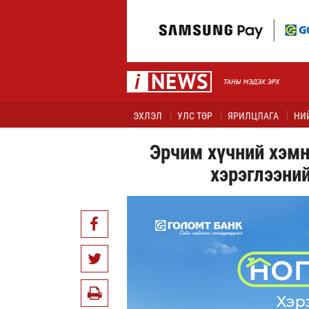
ЭХЛЭЛ
УЛС ТӨР
ЯРИЛЦЛАГА
НИ
Эрчим хүчний хэмн
хэрэглээний