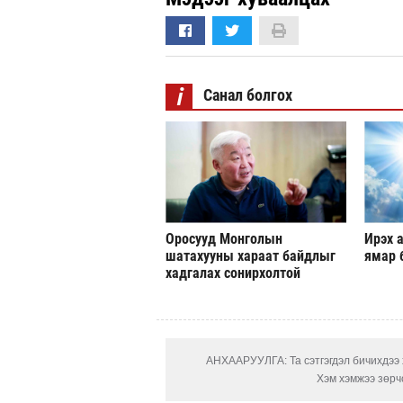
i
Санал болгох
Оросууд Монголын
Ирэх а
шатахууны хараат байдлыг
ямар 
хадгалах сонирхолтой
АНХААРУУЛГА: Та сэтгэгдэл бичихдээ х
Хэм хэмжээ зөрчс