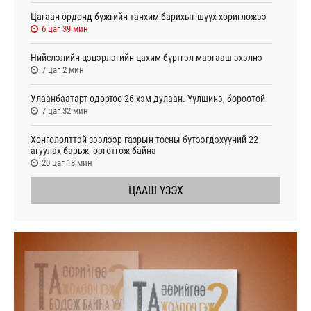
Цагаан ордонд бүжгийн танхим барихыг шүүх хоригложээ
6 цаг 39 мин
Нийслэлийн цэцэрлэгийн цахим бүртгэл маргааш эхэлнэ
7 цаг 2 мин
Улаанбаатарт өдөртөө 26 хэм дулаан. Үүлшинэ, бороотой
7 цаг 32 мин
Хөнгөлөлттэй зээлээр газрын тосны бүтээгдэхүүний 22
агуулах барьж, өргөтгөж байна
20 цаг 18 мин
ЦААШ ҮЗЭХ