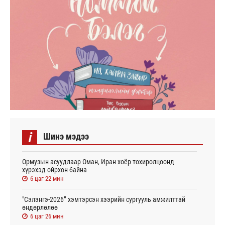
i
Шинэ мэдээ
Ормузын асуудлаар Оман, Иран хоёр тохиролцоонд
хүрэхэд ойрхон байна
6 цаг 22 мин
"Сэлэнгэ-2026” хэмтэрсэн хээрийн сургууль амжилттай
өндөрлөлөө
6 цаг 26 мин