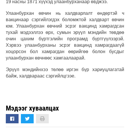
19 насны 1871 хүүхэд улаанбурханаар өвджээ.
Улаанбурхан өвчин нь халдварлалт өндөртэй ч
вакцинаар сэргийлэгдэх боломжтой халдварт өвчин
юм. Улаанбурхан өвчний эсрэг вакцинд хамрагдсан
тухай мэдээллээ өрх, сумын эрүүл мэндийн төвдөө
очин цахим бүртгэлийн програмд бүртгүүлээрэй.
Хэрвээ улаанбурханы эсрэг вакцинд хамрагдаагүй
хоцорсон бол хамрагдан өөрийгөө болон бусдыг
улаанбурхан өвчнөөс хамгаалаарай.
Эрүүл мэндийнхээ төлөө иргэн бүр хариуцлагатай
байж, халдвараас сэргийлцгээе.
Мэдээг хуваалцах