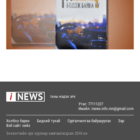
Утас: 77111227
Имэйл: inews.info.mn@gmail.com
Холбоо барих
Бидний тухай
Сурталчилгаа байршуулах
Зар
Вэб сайт
хийх
Зохиогчийн эрх хуулиар хамгаалагдсан 2018 он