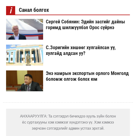
i
Санал болгох
Сергей Собянин: Эдийн засгийг дайны
горимд шилжүүлбэл Орос сүйрнэ
С.Зоригийн хөшөөг хулгайлсан уу,
хулгайд алдсан уу?
Энэ намрын экспортын орлого Монголд
боломж олгож болох юм
АНХААРУУЛГА: Та сэтгэгдэл бичихдээ хууль зүйн болон
ёс суртахууны хэм хэмжээг хүндэтгэнэ үү. Хэм хэмжээ
зөрчсөн сэтгэгдэлийг админ устгах эрхтэй.