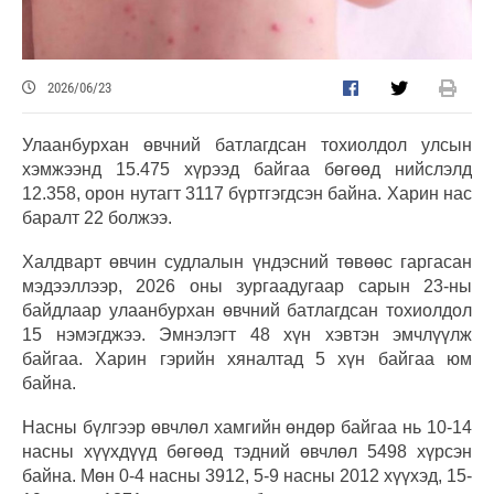
2026/06/23
Улаанбурхан өвчний батлагдсан тохиолдол улсын
хэмжээнд 15.475 хүрээд байгаа бөгөөд нийслэлд
12.358, орон нутагт 3117 бүртгэгдсэн байна. Харин нас
баралт 22 болжээ.
Халдварт өвчин судлалын үндэсний төвөөс гаргасан
мэдээллээр, 2026 оны зургаадугаар сарын 23-ны
байдлаар улаанбурхан өвчний батлагдсан тохиолдол
15 нэмэгджээ. Эмнэлэгт 48 хүн хэвтэн эмчлүүлж
байгаа. Харин гэрийн хяналтад 5 хүн байгаа юм
байна.
Насны бүлгээр өвчлөл хамгийн өндөр байгаа нь 10-14
насны хүүхдүүд бөгөөд тэдний өвчлөл 5498 хүрсэн
байна. Мөн 0-4 насны 3912, 5-9 насны 2012 хүүхэд, 15-