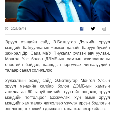
2026/06/16
Эрүүл мэндийн сайд Э.Батшугар Дэлхийн эрүүл
мэндийн байгууллагын Номхон далайн баруун бүсийн
захирал Др. Саиа Ма'У Пиукалаг хүлээн авч уулзан,
Монгол Улс болон ДЭМБ-ын хамтын ажиллагааны
өнөөгийн байдал, цаашдын тэргүүлэх чиглэлүүдийн
талаар санал солилцлоо.
Уулзалтын эхэнд сайд Э.Батшугар Монгол Улсын
эрүүл мэндийн салбар болон ДЭМБ-ын хамтын
ажиллагаа 60 гаруй жилийн түүхтэйг онцолж, эрүүл
мэндийн тогтолцоог бэхжүүлэх, хүн амын эрүүл
мэндийг хамгаалах чиглэлээр үзүүлж ирсэн бодлогын
зөвлөгөө, техникийн дэмжлэгт талархал илэрхийлэв.