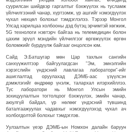
суурилсан шийдвэр гаргалтыг бэхжүүлэх нь тусламж
үйлчилгээний чанар, хүртээмж, үр ашгийг нэмэгдүүлэх
чухал нөхцөл болохыг тэмдэглэлээ. Тэрээр Монгол
Улсад харилцаа холбооны дэд бүтэц эрчимтэй хөгжиж,
5G технологи нэвтэрч байгаа нь телемедицин болон
цахим эрүүл мэндийн үйлчилгээг өргөжүүлэх өргөн
боломжийг бүрдүүлж байгааг онцолсон юм.
Сайд Э.Батшугар мөн Цар тахлын сангийн
санхүүжилтээр байгуулагдсан "Эм, эмнэлгийн
хэрэгслийн үндэсний лавлагаа лаборатори"-ийг
ашиглалтад оруулахад ДЭМБ-аас үзүүлсэн
дэмжлэгийг өндрөөр үнэлж, талархал илэрхийллээ.
Тус лаборатори нь Монгол Улсын эмийн
зохицуулалтын тогтолцоог бэхжүүлэх, эмийн чанар,
аюулгүй байдал, үр нөлөөг үндэсний түвшинд
баталгаажуулах чадавхыг нэмэгдүүлэхэд чухал ач
холбогдолтой болохыг тэмдэглэв.
Уулзалтын үеэр ДЭМБ-ын Номхон далайн баруун