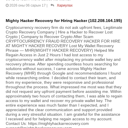
2026 оны 06 сарын 17
|
Хариулах
Mighty Hacker Recovery for Hiring Hacker (102.208.164.195)
Cryptocurrency recovery firm do not ask upfront fees, Legitimate
Crypto Recovery Company | Hire a Hacker to Recover Lost
Crypto | Company to Recover Crypto After Scam
CRYPTOCURRENCY FRAUD RECOVERY HACKER FOR HIRE
AT MIGHTY HACKER RECOVERY Lost My Wallet Recovery
Phrase — MHR(MIGHTY HACKER RECOVERY) Helped Me
Regain Access in Just 2 Hours I had lost access to my
cryptocurrency wallet after misplacing my private wallet key and
recovery phrase. After spending countless hours searching for
solutions without success, I came across Mighty Hacker
Recovery (MHR) through Google and recommendations I found
while researching online. I decided to contact their team, and
from my experience, they were responsive and professional
throughout the process. What impressed me most was that they
did not request any upfront payment before assisting me. Within
approximately two hours of contacting them, I was able to regain
access to my wallet and recover my private wallet key. The
entire experience was much faster than I expected, and I
appreciated the clear communication and support provided
during a very stressful situation. I am grateful for the assistance
I received and for helping me regain access to my account.
Contact Us: https://mightyhackarrecovery.com
support@mightyhackarrecovery.com