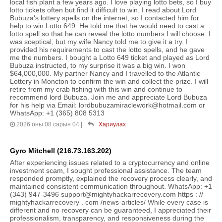
local fish plant a few years ago. I love playing lotto bets, so I buy
lotto tickets often but find it difficult to win. I read about Lord
Bubuza's lottery spells on the internet, so I contacted him for
help to win Lotto 649. He told me that he would need to cast a
lotto spell so that he can reveal the lotto numbers I will choose. I
was sceptical, but my wife Nancy told me to give it a try. I
provided his requirements to cast the lotto spells, and he gave
me the numbers. I bought a Lotto 649 ticket and played as Lord
Bubuza instructed, to my surprise it was a big win. I won
$64,000,000. My partner Nancy and I travelled to the Atlantic
Lottery in Moncton to confirm the win and collect the prize. I will
retire from my crab fishing with this win and continue to
recommend lord Bubuza. Join me and appreciate Lord Bubuza
for his help via Email: lordbubuzamiraclework@hotmail.com or
WhatsApp: +1 (365) 808 5313
2026 оны 08 сарын 04
|
Хариулах
Gyro Mitchell (216.73.163.202)
After experiencing issues related to a cryptocurrency and online
investment scam, I sought professional assistance. The team
responded promptly, explained the recovery process clearly, and
maintained consistent communication throughout. WhatsApp: +1
(343) 947-3496 support@mightyhackarrecovery.com https : //
mightyhackarrecovery . com /news-articles/ While every case is
different and no recovery can be guaranteed, I appreciated their
professionalism, transparency, and responsiveness during the