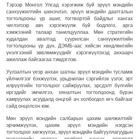
Тэрээр Монгол Улсад хэрэгжиж буй эрүүл мэндийн
санхүүжилтийн шинэчлэл, эрүүл мэндийн даатгалын
тогтолцооны үр ашиг, тогтвортой байдлыг хангах
чиглэлээр авч хэрэгжүүлж буй бодлого, арга
хэмжээний талаар танилцууллаа. Мөн стратегийн
худалдан авалтад суурилсан санхүүжилтийн
тогтолцооны үр дүн, ДЭМБ-аас хийсэн хөндлөнгийн
үнэлгээний зөвлөмжүүдийг хэрэгжүүлэхэд анхаарч
ажиллаж байгаагаа тэмдэглэв.
Уулзалтын үеэр анхан шатны эрүүл мэндийн тусламж
үйлчилгээг бэхжүүлэх, урьдчилан сэргийлэх үзлэг, эрт
илрүүлгийн тогтолцоог сайжруулах, эрсдэлт бүлгийн
иргэдийг эмчилгээ, хяналтын тогтолцоонд бүрэн
хамруулах асуудалд онцгой ач холбогдол өгч байгааг
сайд онцолсон юм.
Мөн эрүүл мэндийн салбарын цахим шилжилтийг
эрчимжүүлэх, цахим эрүүл мэндийн нэгдсэн
тогтолцоог хөгжүүлэх, эрүүл мэндийн байгууллагуудын
мэдээллийн уялдаа холбоог хангах, өгөгдөлд