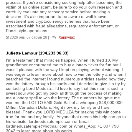
process. If you're considering seeking help after becoming the
victim of an online scam, be sure to do your own research and
carefully evaluate any recovery service before making a
decision. It's also important to be aware of well-known
investment and cryptocurrency schemes that have been
associated with fraud allegations, regulatory enforcement, or
Ponzi-style operations.
2026 оны 07 сарын 28
|
Хариулах
Juliette Lamour (194.233.96.33)
I’m a testament that miracles happen. When I turned 18, My
grandfather encouraged me to buy a lottery ticket for fun but I
wasn’t pleased with the way I kept on playing without winning. I
was eager to learn more about how to win the lottery and when I
searched the internet I found numerous articles saying how they
won the lottery through his spells and I decided to give it a try by
contacting Lord Meduza.. I’d love to say that this man is such a
sweet soul who got my back all through the process of making
me a lottery spell to win the lottery. The numbers he gave me
won me the LOTTO 6/49 Gold Ball of a whopping $48,000,000
Million Canadian Dollars. Right now, my family and I are
blessed. Thank you LORD MEDUZA for making this win come
true for me and my family.. Anyone that needs his help can go to
his website: lordmeduzatemple.com or Email:
lordmeduzatemple@hotmail.com or Whats_App: +1 807 798
3042 to learn more about his works.