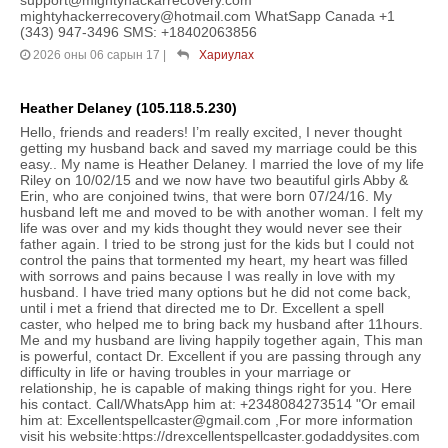
mightyhackerrecovery@hotmail.com WhatSapp Canada +1
(343) 947-3496 SMS: +18402063856
2026 оны 06 сарын 17
|
Хариулах
Heather Delaney (105.118.5.230)
Hello, friends and readers! I’m really excited, I never thought
getting my husband back and saved my marriage could be this
easy.. My name is Heather Delaney. I married the love of my life
Riley on 10/02/15 and we now have two beautiful girls Abby &
Erin, who are conjoined twins, that were born 07/24/16. My
husband left me and moved to be with another woman. I felt my
life was over and my kids thought they would never see their
father again. I tried to be strong just for the kids but I could not
control the pains that tormented my heart, my heart was filled
with sorrows and pains because I was really in love with my
husband. I have tried many options but he did not come back,
until i met a friend that directed me to Dr. Excellent a spell
caster, who helped me to bring back my husband after 11hours.
Me and my husband are living happily together again, This man
is powerful, contact Dr. Excellent if you are passing through any
difficulty in life or having troubles in your marriage or
relationship, he is capable of making things right for you. Here
his contact. Call/WhatsApp him at: +2348084273514 "Or email
him at: Excellentspellcaster@gmail.com ,For more information
visit his website:https://drexcellentspellcaster.godaddysites.com