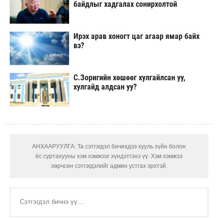
байдлыг хадгалах сонирхолтой
Ирэх арав хоногт цаг агаар ямар байх
вэ?
С.Зоригийн хөшөөг хулгайлсан уу,
хулгайд алдсан уу?
АНХААРУУЛГА: Та сэтгэгдэл бичихдээ хууль зүйн болон
ёс суртахууны хэм хэмжээг хүндэтгэнэ үү. Хэм хэмжээ
зөрчсөн сэтгэгдэлийг админ устгах эрхтэй.