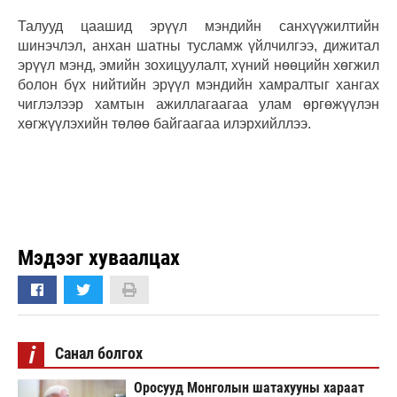
Талууд цаашид эрүүл мэндийн санхүүжилтийн
шинэчлэл, анхан шатны тусламж үйлчилгээ, дижитал
эрүүл мэнд, эмийн зохицуулалт, хүний нөөцийн хөгжил
болон бүх нийтийн эрүүл мэндийн хамралтыг хангах
чиглэлээр хамтын ажиллагаагаа улам өргөжүүлэн
хөгжүүлэхийн төлөө байгаагаа илэрхийллээ.
Мэдээг хуваалцах
i
Санал болгох
Оросууд Монголын шатахууны хараат