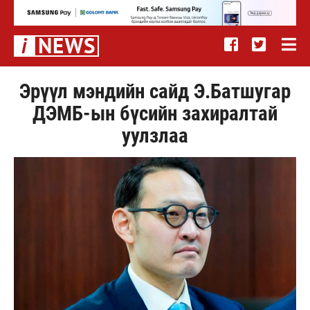
Эрүүл мэндийн сайд Э.Батшугар
ДЭМБ-ын бүсийн захиралтай
уулзлаа