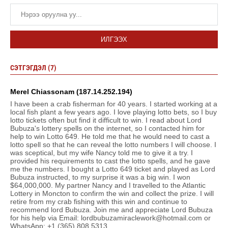
ИЛГЭЭХ
СЭТГЭГДЭЛ (7)
Merel Chiassonam (187.14.252.194)
I have been a crab fisherman for 40 years. I started working at a
local fish plant a few years ago. I love playing lotto bets, so I buy
lotto tickets often but find it difficult to win. I read about Lord
Bubuza's lottery spells on the internet, so I contacted him for
help to win Lotto 649. He told me that he would need to cast a
lotto spell so that he can reveal the lotto numbers I will choose. I
was sceptical, but my wife Nancy told me to give it a try. I
provided his requirements to cast the lotto spells, and he gave
me the numbers. I bought a Lotto 649 ticket and played as Lord
Bubuza instructed, to my surprise it was a big win. I won
$64,000,000. My partner Nancy and I travelled to the Atlantic
Lottery in Moncton to confirm the win and collect the prize. I will
retire from my crab fishing with this win and continue to
recommend lord Bubuza. Join me and appreciate Lord Bubuza
for his help via Email: lordbubuzamiraclework@hotmail.com or
WhatsApp: +1 (365) 808 5313