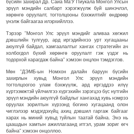
бүсийн захирал Др. Саиа Ма'У Пиукала Монгол Улсын
эрүүл мэндийн салбарт хэрэгжүүлж буй шинэчлэл,
хөрөнгө оруулалт, тогтолцооны бэхжилтийг өндрөөр
үнэлж байгаагаа илэрхийллээ.
Тэрээр "Монгол Улс эрүүл мэндийг аливаа хөгжил
дэвшлийн тулгуур, ард иргэдийнхээ урт хугацааны
аюулгүй байдал, хамгаалалтыг хангах стратегийн ач
холбогдол бүхий хөрөнгө оруулалт гэж үздэг нь
тодорхой харагдаж байна" хэмээн онцлон тэмдэглэв.
Мөн "ДЭМБ-ын Номхон далайн баруун бүсийн
захирлын хувьд Монгол Улс эрүүл мэндийн
тогтолцоогоо улам бэхжүүлж, ард иргэддээ илүү
хүртээмжтэй үйлчилгээ хүргэхийн зэрэгцээ бүс нутгийн
эрүүл мэндийн аюулгүй байдлыг хангахад хувь нэмрээ
оруулах зорилтын хүрээнд богино хугацаанд олон
чиглэлээр мэдэгдэхүйц ахиц дэвшил гаргаж байгааг
харах нь миний хувьд туйлын таатай байна. Энэ нь
цаашдын хамтын ажиллагаанд итгэл, урам зориг өгч
байна" хэмээн онцоллоо.