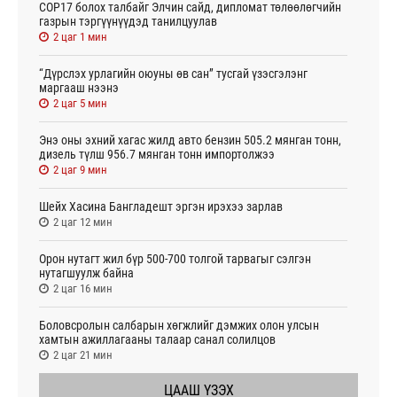
СОР17 болох талбайг Элчин сайд, дипломат төлөөлөгчийн
газрын тэргүүнүүдэд танилцуулав
2 цаг 1 мин
“Дүрслэх урлагийн оюуны өв сан” тусгай үзэсгэлэнг
маргааш нээнэ
2 цаг 5 мин
Энэ оны эхний хагас жилд авто бензин 505.2 мянган тонн,
дизель түлш 956.7 мянган тонн импортолжээ
2 цаг 9 мин
Шейх Хасина Бангладешт эргэн ирэхээ зарлав
2 цаг 12 мин
Орон нутагт жил бүр 500-700 толгой тарвагыг сэлгэн
нутагшуулж байна
2 цаг 16 мин
Боловсролын салбарын хөгжлийг дэмжих олон улсын
хамтын ажиллагааны талаар санал солилцов
2 цаг 21 мин
ЦААШ ҮЗЭХ