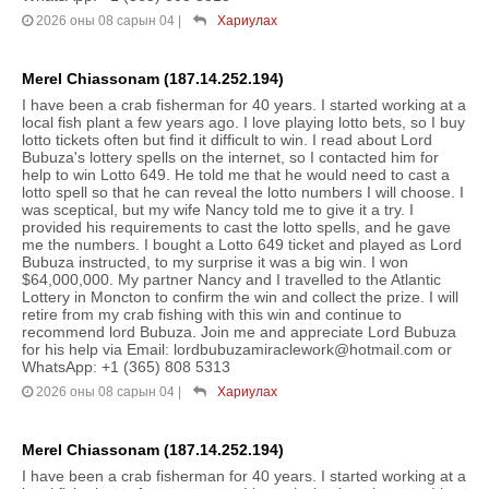
2026 оны 08 сарын 04
|
Хариулах
Merel Chiassonam (187.14.252.194)
I have been a crab fisherman for 40 years. I started working at a
local fish plant a few years ago. I love playing lotto bets, so I buy
lotto tickets often but find it difficult to win. I read about Lord
Bubuza's lottery spells on the internet, so I contacted him for
help to win Lotto 649. He told me that he would need to cast a
lotto spell so that he can reveal the lotto numbers I will choose. I
was sceptical, but my wife Nancy told me to give it a try. I
provided his requirements to cast the lotto spells, and he gave
me the numbers. I bought a Lotto 649 ticket and played as Lord
Bubuza instructed, to my surprise it was a big win. I won
$64,000,000. My partner Nancy and I travelled to the Atlantic
Lottery in Moncton to confirm the win and collect the prize. I will
retire from my crab fishing with this win and continue to
recommend lord Bubuza. Join me and appreciate Lord Bubuza
for his help via Email: lordbubuzamiraclework@hotmail.com or
WhatsApp: +1 (365) 808 5313
2026 оны 08 сарын 04
|
Хариулах
Merel Chiassonam (187.14.252.194)
I have been a crab fisherman for 40 years. I started working at a