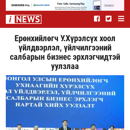
Ерөнхийлөгч У.Хүрэлсүх хоол
үйлдвэрлэл, үйлчилгээний
салбарын бизнес эрхлэгчидтэй
уулзлаа