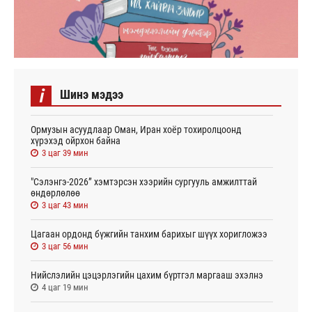
i
Шинэ мэдээ
Ормузын асуудлаар Оман, Иран хоёр тохиролцоонд
хүрэхэд ойрхон байна
3 цаг 39 мин
"Сэлэнгэ-2026” хэмтэрсэн хээрийн сургууль амжилттай
өндөрлөлөө
3 цаг 43 мин
Цагаан ордонд бүжгийн танхим барихыг шүүх хоригложээ
3 цаг 56 мин
Нийслэлийн цэцэрлэгийн цахим бүртгэл маргааш эхэлнэ
4 цаг 19 мин