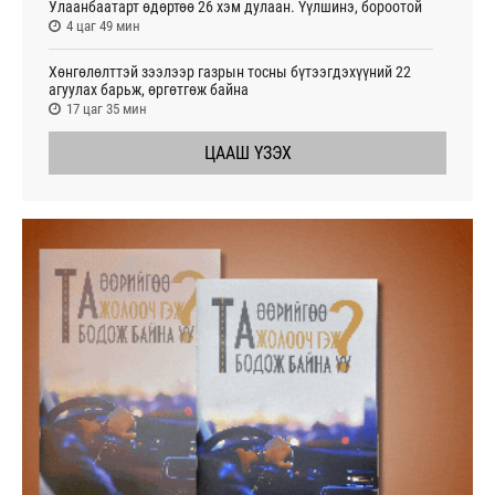
Улаанбаатарт өдөртөө 26 хэм дулаан. Үүлшинэ, бороотой
4 цаг 49 мин
Хөнгөлөлттэй зээлээр газрын тосны бүтээгдэхүүний 22
агуулах барьж, өргөтгөж байна
17 цаг 35 мин
ЦААШ ҮЗЭХ