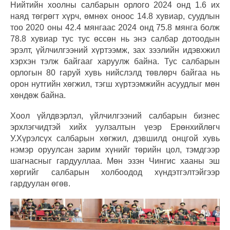
Нийтийн хоолны салбарын орлого 2024 онд 1.6 их
наяд төгрөгт хүрч, өмнөх оноос 14.8 хувиар, суудлын
тоо 2020 оны 42.4 мянгаас 2024 онд 75.8 мянга болж
78.8 хувиар тус тус өссөн нь энэ салбар дотоодын
эрэлт, үйлчилгээний хүртээмж, зах зээлийн идэвхжил
хэрхэн тэлж байгааг харуулж байна. Тус салбарын
орлогын 80 гаруй хувь нийслэлд төвлөрч байгаа нь
орон нутгийн хөгжил, тэгш хүртээмжийн асуудлыг мөн
хөндөж байна.
Хоол үйлдвэрлэл, үйлчилгээний салбарын бизнес
эрхлэгчидтэй хийх уулзалтын үеэр Ерөнхийлөгч
У.Хүрэлсүх салбарын хөгжил, дэвшилд онцгой хувь
нэмэр оруулсан зарим хүнийг төрийн цол, тэмдгээр
шагнасныг гардууллаа. Мөн эзэн Чингис хааны эш
хөргийг салбарын холбоодод хүндэтгэлтэйгээр
гардуулан өгөв.