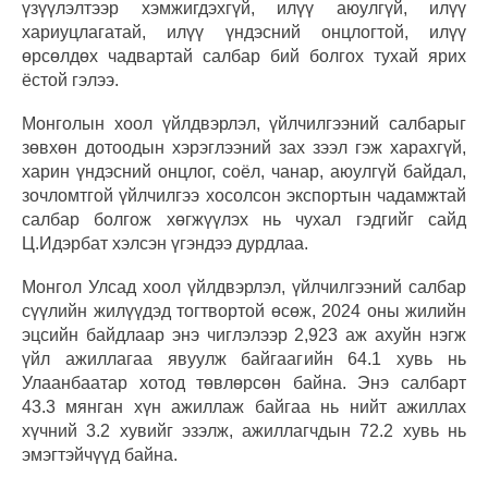
үзүүлэлтээр хэмжигдэхгүй, илүү аюулгүй, илүү
хариуцлагатай, илүү үндэсний онцлогтой, илүү
өрсөлдөх чадвартай салбар бий болгох тухай ярих
ёстой гэлээ.
Монголын хоол үйлдвэрлэл, үйлчилгээний салбарыг
зөвхөн дотоодын хэрэглээний зах зээл гэж харахгүй,
харин үндэсний онцлог, соёл, чанар, аюулгүй байдал,
зочломтгой үйлчилгээ хосолсон экспортын чадамжтай
салбар болгож хөгжүүлэх нь чухал гэдгийг сайд
Ц.Идэрбат хэлсэн үгэндээ дурдлаа.
Монгол Улсад хоол үйлдвэрлэл, үйлчилгээний салбар
сүүлийн жилүүдэд тогтвортой өсөж, 2024 оны жилийн
эцсийн байдлаар энэ чиглэлээр 2,923 аж ахуйн нэгж
үйл ажиллагаа явуулж байгаагийн 64.1 хувь нь
Улаанбаатар хотод төвлөрсөн байна. Энэ салбарт
43.3 мянган хүн ажиллаж байгаа нь нийт ажиллах
хүчний 3.2 хувийг эзэлж, ажиллагчдын 72.2 хувь нь
эмэгтэйчүүд байна.