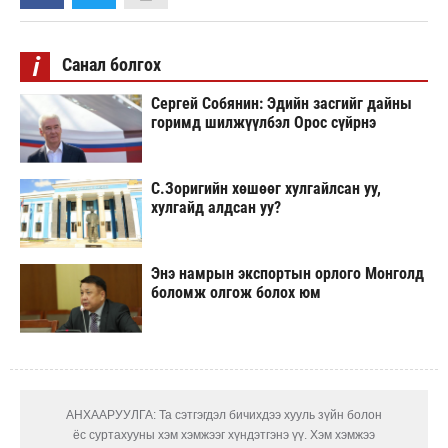
i
Санал болгох
Сергей Собянин: Эдийн засгийг дайны
горимд шилжүүлбэл Орос сүйрнэ
С.Зоригийн хөшөөг хулгайлсан уу,
хулгайд алдсан уу?
Энэ намрын экспортын орлого Монголд
боломж олгож болох юм
АНХААРУУЛГА: Та сэтгэгдэл бичихдээ хууль зүйн болон
ёс суртахууны хэм хэмжээг хүндэтгэнэ үү. Хэм хэмжээ