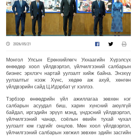
2026/05/21
Mонгол Улсын Ерөнхийлөгч Ухнаагийн Хүрэлсүх
өнөөдөр хоол үйлдвэрлэл, үйлчилгээний салбарын
бизнес эрхлэгч нартай уулзалт хийж байна. Энэхүү
уулзалтыг нээж Хүнс, хөдөө аж ахуй, хөнгөн
үйлдвэрийн сайд Ц.Идэрбат үг хэллээ.
Тэрбээр өнөөдрийн үйл ажиллагаа зөвхөн нэг
салбарын асуудал биш, харин хүнсний аюулгүй
байдал, иргэдийн эрүүл мэнд, үндэсний үйлдвэрлэл,
үйлчилгээний чанар, соёлын өвийн тухай чухал
уулзалт юм гэдгийг онцлов. Мөн хоол үйлдвэрлэл,
үйлчилгээний салбарын хөгжил зөвхөн эдийн засгийн