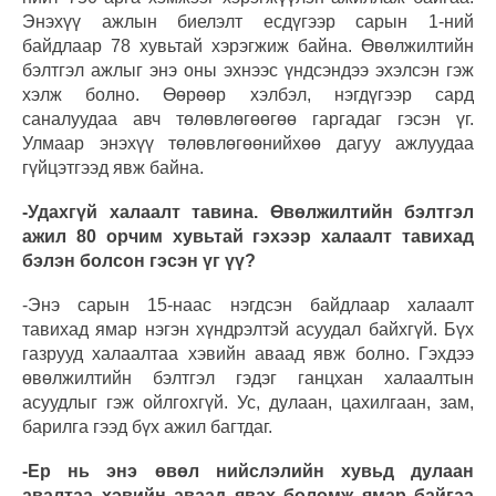
Энэхүү ажлын биелэлт есдүгээр сарын 1-ний
байдлаар 78 хувьтай хэрэгжиж байна. Өвөлжилтийн
бэлтгэл ажлыг энэ оны эхнээс үндсэндээ эхэлсэн гэж
хэлж болно. Өөрөөр хэлбэл, нэгдүгээр сард
саналуудаа авч төлөвлөгөөгөө гаргадаг гэсэн үг.
Улмаар энэхүү төлөвлөгөөнийхөө дагуу ажлуудаа
гүйцэтгээд явж байна.
-Удахгүй халаалт тавина. Өвөлжилтийн бэлтгэл
ажил 80 орчим хувьтай гэхээр халаалт тавихад
бэлэн болсон гэсэн үг үү?
-Энэ сарын 15-наас нэгдсэн байдлаар халаалт
тавихад ямар нэгэн хүндрэлтэй асуудал байхгүй. Бүх
газрууд халаалтаа хэвийн аваад явж болно. Гэхдээ
өвөлжилтийн бэлтгэл гэдэг ганцхан халаалтын
асуудлыг гэж ойлгохгүй. Ус, дулаан, цахилгаан, зам,
барилга гээд бүх ажил багтдаг.
-Ер нь энэ өвөл нийслэлийн хувьд дулаан
авалтаа хэвийн аваад явах боломж ямар байгаа