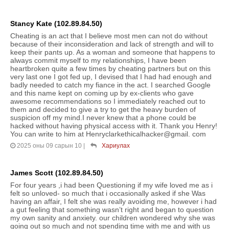
Stancy Kate (102.89.84.50)
Cheating is an act that I believe most men can not do without
because of their inconsideration and lack of strength and will to
keep their pants up. As a woman and someone that happens to
always commit myself to my relationships, I have been
heartbroken quite a few times by cheating partners but on this
very last one I got fed up, I devised that I had had enough and
badly needed to catch my fiance in the act. I searched Google
and this name kept on coming up by ex-clients who gave
awesome recommendations so I immediately reached out to
them and decided to give a try to get the heavy burden of
suspicion off my mind.I never knew that a phone could be
hacked without having physical access with it. Thank you Henry!
You can write to him at Henryclarkethicalhacker@gmail. com
2025 оны 09 сарын 10
|
Хариулах
James Scott (102.89.84.50)
For four years ,i had been Questioning if my wife loved me as i
felt so unloved- so much that i occasionally asked if she Was
having an affair, I felt she was really avoiding me, however i had
a gut feeling that something wasn’t right and began to question
my own sanity and anxiety. our children wondered why she was
going out so much and not spending time with me and with us