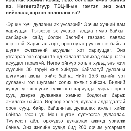
вэ. Нөгөөтэйгүүр ТЭЦ-III-ын гэмтэл энэ жил
нийслэлд хэрхэн нөлөөлөх вэ?
-Эрчим хүч, дулааны эх үүсвэрийг Эрчим хүчний яам
хариуцдаг. Тэгэхээр эх үүсвэр талдаа ямар байхыг
салбарын сайд болон Засгийн газраас лавлах
хэрэгтэй. Харин аль өрх, орон нутаг руу түгээж байгаа
шугам сүлжээний асуудлыг хот хариуцдаг. Энэ
утгаараа энэ сарын 15-нд халаалт тавихад ямар нэгэн
асуудал гарахгүй. Нөгөөтэйгүүр хотын хувьд энэ жил
сүүлийн 30 гаруй жил хийгдэж байгаагүй дулааны
шугамын ажлыг хийж байна. Нийт 15.6 км-ийн урт
дулааны гол шугамыг солих ажлыг хийсэн. Бидний
хувьд түгээх шугам сүлжээгээ хариуцдаг учраас орон
сууц дээрээ дулаанаа хэмнэх бодлогыг барьж
ажиллаж байгаа. Өөрөөр хэлбэл, дулаан алдагдалтай
орон сууц, байр, байшингаа дулаалах ажлыг хийж
байгаа гэсэн үг. Мөн шугам сүлжээгээ дулаалах.
Түүнчлэн айл, өрхүүдээ дулаалах ажилд уриалж
байна. Энэ жилийн хувьд бид 200 орчим угсармал