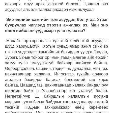
анхаарч, илүү ярих хэрэгтэй болсон. Цаашид энэ
асуудлыг аль аль талдаа анхаарч үзэх нь чухал.
-Энэ өвлийн хамгийн том асуудал бол утаа. Утааг
бууруулах чиглэлд хэрхэн ажиллах вэ. Мөн энэ
өвөл нийслэлчүүд ямар түлш түлэх вэ?
-Манайх гэр хорооллын түлштэй холбоотой асуудлыг
шууд хариуцахгүй. Хотын хувьд ямар ажил хийх вэ
гэхээр үндсэндээ хамгийн их бохирдол үүсдэг Гандан,
Зурагт, 32-ын тойрог орчмын таван мянган айл өрхийг
хатуу түлш түлүүлэхгүй байхаар шийдэж байгаа.
Өөрөөр хэлбэл, байшин, гэрийг нь дулаална, мөн газ,
цахилгаанаар халаана. Ингэснээр тухайн орчноор
агаарын бохирдол багасах боломжтой гэж харж
байгаа. Цаашид газ, цахилгаанаар халаах байдал руу
шилжиж байж л Улаанбаатар хот утаагүй болно.
Нөгөөтэйгүүр 11 байршлын халаалтын зууханд
мидлинг түлэх бэлэн байдлыг хангахад шаардлагатай
төсвийг НЗД-ын захирамжаар нөөц хөрөнгөөс
шийдвэрлэсэн. Мөн зуухыг шинэчлэн солих ажлыг