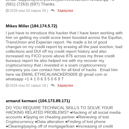
(561) (7263) (697) Thanks.
2026 оны 03 сарын 26
|
Хариулах
Mikes Miller (184.174.5.72)
I just have to introduce this hacker that I have been working with
him on getting my credit score been boosted across the Equifax,
TransUnion and Experian report. He made a lot of good
changes on my credit report by erasing all the past eviction, bad
collections and DUI off my credit report history and also
increased my FICO score above 876 across my three credit
bureaus report he also helped me with my recover my
cryptocurrency that i invested in a scam cryptocurrency
company you can contact him for all kind of hacks . Email him
here via EMAIL ETHICALHACKERS009 @ gmail com or
whatsapp +1 4 1 0 6 3 5 0 6 9 7
2026 оны 02 сарын 18
|
Хариулах
armand kermani (104.173.89.171)
DO YOU REQUIRE TECHNICAL SKILLS TO SOLVE YOUR
HACKING RELATED PROBLEMS? ●Hacking of all social media
accounts ●Spying on cheating partner ●Retrieving of lost
Cryptocurrency ●Data alteration ●Finding of lost phone
●Clearing/paying off of mortgage/loan ●Increasing of credit