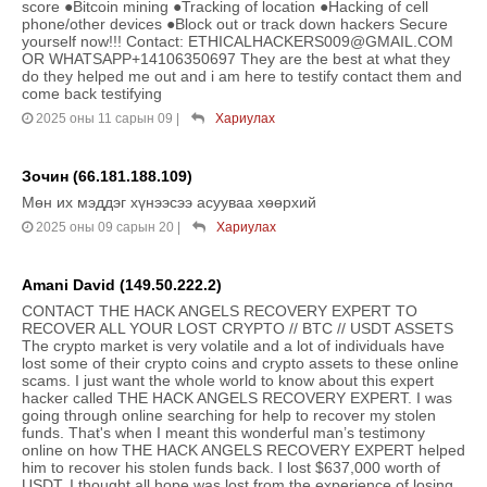
score ●Bitcoin mining ●Tracking of location ●Hacking of cell
phone/other devices ●Block out or track down hackers Secure
yourself now!!! Contact: ETHICALHACKERS009@GMAIL.COM
OR WHATSAPP+14106350697 They are the best at what they
do they helped me out and i am here to testify contact them and
come back testifying
2025 оны 11 сарын 09
|
Хариулах
Зочин (66.181.188.109)
Мөн их мэддэг хүнээсээ асууваа хөөрхий
2025 оны 09 сарын 20
|
Хариулах
Amani David (149.50.222.2)
CONTACT THE HACK ANGELS RECOVERY EXPERT TO
RECOVER ALL YOUR LOST CRYPTO // BTC // USDT ASSETS
The crypto market is very volatile and a lot of individuals have
lost some of their crypto coins and crypto assets to these online
scams. I just want the whole world to know about this expert
hacker called THE HACK ANGELS RECOVERY EXPERT. I was
going through online searching for help to recover my stolen
funds. That's when I meant this wonderful man’s testimony
online on how THE HACK ANGELS RECOVERY EXPERT helped
him to recover his stolen funds back. I lost $637,000 worth of
USDT. I thought all hope was lost from the experience of losing