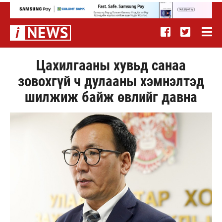
Цахилгааны хувьд санаа
зовохгүй ч дулааны хэмнэлтэд
шилжиж байж өвлийг давна