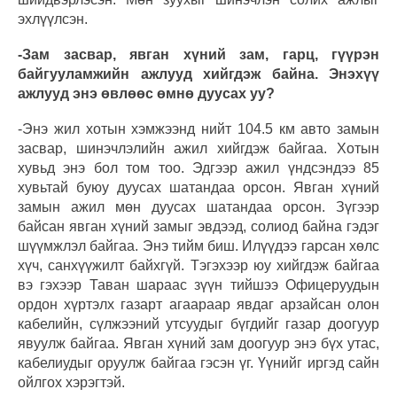
эхлүүлсэн.
-Зам засвар, явган хүний зам, гарц, гүүрэн
байгууламжийн ажлууд хийгдэж байна. Энэхүү
ажлууд энэ өвлөөс өмнө дуусах уу?
-Энэ жил хотын хэмжээнд нийт 104.5 км авто замын
засвар, шинэчлэлийн ажил хийгдэж байгаа. Хотын
хувьд энэ бол том тоо. Эдгээр ажил үндсэндээ 85
хувьтай буюу дуусах шатандаа орсон. Явган хүний
замын ажил мөн дуусах шатандаа орсон. Зүгээр
байсан явган хүний замыг эвдээд, солиод байна гэдэг
шүүмжлэл байгаа. Энэ тийм биш. Илүүдээ гарсан хөлс
хүч, санхүүжилт байхгүй. Тэгэхээр юу хийгдэж байгаа
вэ гэхээр Таван шараас зүүн тийшээ Офицеруудын
ордон хүртэлх газарт агаараар явдаг арзайсан олон
кабелийн, сүлжээний утсуудыг бүгдийг газар доогуур
явуулж байгаа. Явган хүний зам доогуур энэ бүх утас,
кабелиудыг оруулж байгаа гэсэн үг. Үүнийг иргэд сайн
ойлгох хэрэгтэй.