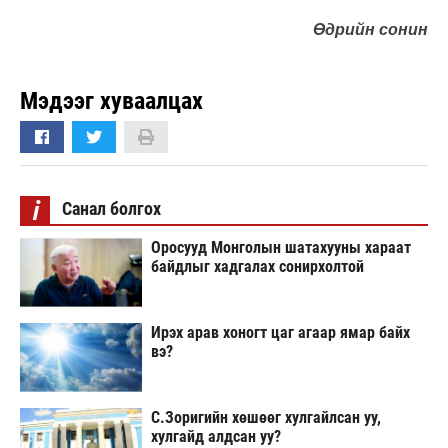
Өдрийн сонин
Мэдээг хуваалцах
i
Санал болгох
Оросууд Монголын шатахууны хараат
байдлыг хадгалах сонирхолтой
Ирэх арав хоногт цаг агаар ямар байх
вэ?
С.Зоригийн хөшөөг хулгайлсан уу,
хулгайд алдсан уу?