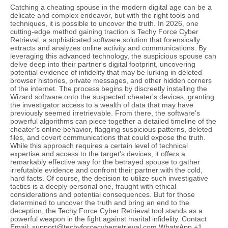
Catching a cheating spouse in the modern digital age can be a
delicate and complex endeavor, but with the right tools and
techniques, it is possible to uncover the truth. In 2026, one
cutting-edge method gaining traction is Techy Force Cyber
Retrieval, a sophisticated software solution that forensically
extracts and analyzes online activity and communications. By
leveraging this advanced technology, the suspicious spouse can
delve deep into their partner's digital footprint, uncovering
potential evidence of infidelity that may be lurking in deleted
browser histories, private messages, and other hidden corners
of the internet. The process begins by discreetly installing the
Wizard software onto the suspected cheater's devices, granting
the investigator access to a wealth of data that may have
previously seemed irretrievable. From there, the software's
powerful algorithms can piece together a detailed timeline of the
cheater's online behavior, flagging suspicious patterns, deleted
files, and covert communications that could expose the truth.
While this approach requires a certain level of technical
expertise and access to the target's devices, it offers a
remarkably effective way for the betrayed spouse to gather
irrefutable evidence and confront their partner with the cold,
hard facts. Of course, the decision to utilize such investigative
tactics is a deeply personal one, fraught with ethical
considerations and potential consequences. But for those
determined to uncover the truth and bring an end to the
deception, the Techy Force Cyber Retrieval tool stands as a
powerful weapon in the fight against marital infidelity. Contact
Email: support@techyforcecyberretrieval.com WhatsApp +1