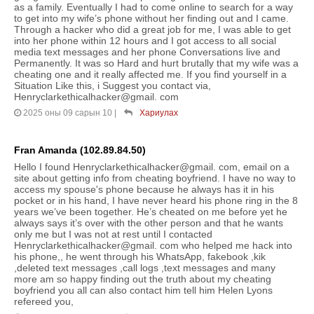
as a family. Eventually I had to come online to search for a way
to get into my wife’s phone without her finding out and I came.
Through a hacker who did a great job for me, I was able to get
into her phone within 12 hours and I got access to all social
media text messages and her phone Conversations live and
Permanently. It was so Hard and hurt brutally that my wife was a
cheating one and it really affected me. If you find yourself in a
Situation Like this, i Suggest you contact via,
Henryclarkethicalhacker@gmail. com
2025 оны 09 сарын 10
|
Хариулах
Fran Amanda (102.89.84.50)
Hello I found Henryclarkethicalhacker@gmail. com, email on a
site about getting info from cheating boyfriend. I have no way to
access my spouse's phone because he always has it in his
pocket or in his hand, I have never heard his phone ring in the 8
years we’ve been together. He’s cheated on me before yet he
always says it’s over with the other person and that he wants
only me but I was not at rest until I contacted
Henryclarkethicalhacker@gmail. com who helped me hack into
his phone,, he went through his WhatsApp, fakebook ,kik
,deleted text messages ,call logs ,text messages and many
more am so happy finding out the truth about my cheating
boyfriend you all can also contact him tell him Helen Lyons
refereed you,