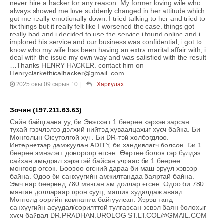
never hire a hacker for any reason. My former loving wife who
always showed me love suddenly changed in her attitude which
got me really emotionally down. I tried talking to her and tried to
fix things but it really felt like I worsened the case. things got
really bad and i decided to use the service i found online and i
implored his service and our business was confidential, i got to
know who my wife has been having an extra marital affair with, i
deal with the issue my own way and was satisfied with the result
…Thanks HENRY HACKER. contact him on
Henryclarkethicalhacker@gmail. com
2025 оны 09 сарын 10
|
Хариулах
Зочин (197.211.63.63)
Сайн байцгаана уу, би Энэтхэгт 1 бөөрөө хэрхэн зарсан
тухай гэрчлэлээ дэлхий нийтэд хуваалцахыг хүсч байна. Би
Монголын Оюутолгой хүн. Би DR-тэй холбогдлоо.
Интернетээр дамжуулан ADITY, би хандивлагч болсон. Би 1
бөөрөө эмнэлэгт донороор өгсөн. Өөртөө болон гэр бүлдээ
сайхан амьдрал хэрэгтэй байсан учраас би 1 бөөрөө
мөнгөөр өгсөн. Бөөрөө өгсний дараа би маш эрүүл хэвээр
байна. Одоо би санхүүгийн амжилтандаа баяртай байна.
Эмч нар бөөрөнд 780 мянган ам.доллар өгсөн. Одоо би 780
мянган доллараар орон сууц, машин худалдаж аваад
Монголд өөрийн компаниа байгуулсан. Хэрэв танд
санхүүгийн асуудал/сорилттой тулгарсан эсвэл баян болохыг
хүсч байвал DR.PRADHAN.UROLOGIST.LT.COL@GMAIL.COM