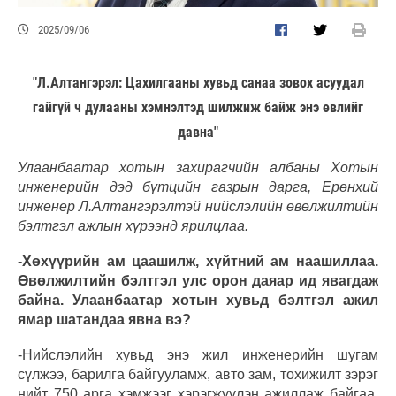
2025/09/06
"Л.Алтангэрэл: Цахилгааны хувьд санаа зовох асуудал
гайгүй ч дулааны хэмнэлтэд шилжиж байж энэ өвлийг
давна"
Улаанбаатар хотын захирагчийн албаны Хотын
инженерийн дэд бүтцийн газрын дарга, Ерөнхий
инженер Л.Алтангэрэлтэй нийслэлийн өвөлжилтийн
бэлтгэл ажлын хүрээнд ярилцлаа.
-Хөхүүрийн ам цаашилж, хүйтний ам наашиллаа.
Өвөлжилтийн бэлтгэл улс орон даяар ид явагдаж
байна. Улаанбаатар хотын хувьд бэлтгэл ажил
ямар шатандаа явна вэ?
-Нийслэлийн хувьд энэ жил инженерийн шугам
сүлжээ, барилга байгууламж, авто зам, тохижилт зэрэг
нийт 750 арга хэмжээг хэрэгжүүлэн ажиллаж байгаа.