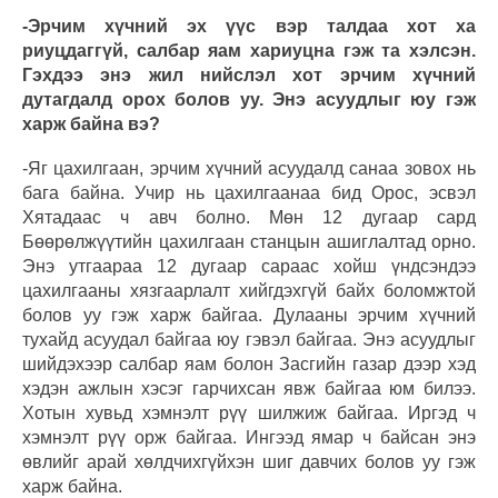
-Эрчим хүчний эх үүс вэр талдаа хот ха
риуцдаггүй, салбар яам хариуцна гэж та хэлсэн.
Гэхдээ энэ жил нийслэл хот эрчим хүчний
дутагдалд орох болов уу. Энэ асуудлыг юу гэж
харж байна вэ?
-Яг цахилгаан, эрчим хүчний асуудалд санаа зовох нь
бага байна. Учир нь цахилгаанаа бид Орос, эсвэл
Хятадаас ч авч болно. Мөн 12 дугаар сард
Бөөрөлжүүтийн цахилгаан станцын ашиглалтад орно.
Энэ утгаараа 12 дугаар сараас хойш үндсэндээ
цахилгааны хязгаарлалт хийгдэхгүй байх боломжтой
болов уу гэж харж байгаа. Дулааны эрчим хүчний
тухайд асуудал байгаа юу гэвэл байгаа. Энэ асуудлыг
шийдэхээр салбар яам болон Засгийн газар дээр хэд
хэдэн ажлын хэсэг гарчихсан явж байгаа юм билээ.
Хотын хувьд хэмнэлт рүү шилжиж байгаа. Иргэд ч
хэмнэлт рүү орж байгаа. Ингээд ямар ч байсан энэ
өвлийг арай хөлдчихгүйхэн шиг давчих болов уу гэж
харж байна.