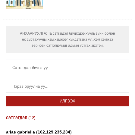
АНХААРУУЛГА: Та сэтгэгдэл бичихдээ хууль зүйн болон
ёс суртахууны хэм хэмжээг хүндэтгэнэ үү. Хэм хэмжээ
зөрчсөн сэтгэгдэлийг админ устгах эрхтэй.
ИЛГЭЭХ
СЭТГЭГДЭЛ (12)
arias gabriella (102.129.235.234)