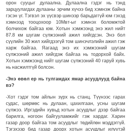
орон сууцыг дулаална. Дулаална гэдэг нь тэнд
зарцуулагдах дулааны эрчим хүчээ бид хэмнэж байна
гэсэн үг. Тэгвэл эх үүсвэр шинээр барьдаггүй юм гэхэд
хэмнээд тооцохоор 10Мвт-ыг хэмнэх боломжтой
болчихож байгаа юм. Хотын хэмжээнд энэ жил нийт
87.8 км шугам сүлжээний ажил хийгдсэн. Энэ бол
сүүлийн 30 жил хийгдээгүй том шинэчлэлийн ажил гэж
харж байгаа. Яагаад энэ их хэмжээний шугам
сүлжээний ажил хийгдэж байгаа нь тодорхой байх.
Хотын хэмжээнд нийт шугам сүлжээний 40 гаруй хувь
нь насжилтгүй болсон.
-Энэ өвөл ер нь тулгамдах ямар асуудлууд байна
вэ?
-Хот гэдэг том айлын зүрх нь станц. Түүнээс гарах
судас, шөрмөс нь дулаан, цахилгаан, усны шугам
сүлжээ. Иргэдийн хувьд хотын асуудлыг дээр байгаа
барилга, ногоон байгууламжийг гэж хардаг. Харин
газар доор байгаа том асуудлыг төдийлөн мэддэггүй.
Тэгэхээр бид газар доорх хотын асуудлыг илүүтэй