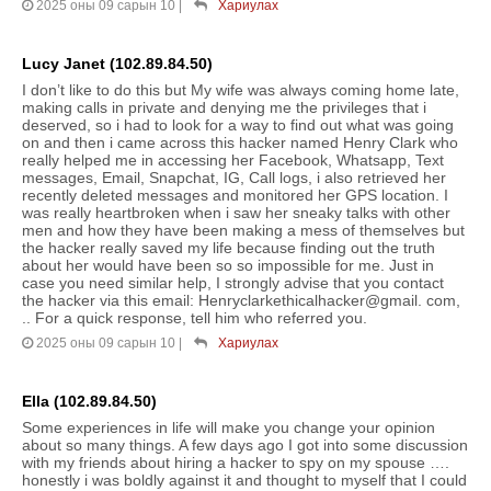
2025 оны 09 сарын 10
|
Хариулах
Lucy Janet (102.89.84.50)
I don’t like to do this but My wife was always coming home late,
making calls in private and denying me the privileges that i
deserved, so i had to look for a way to find out what was going
on and then i came across this hacker named Henry Clark who
really helped me in accessing her Facebook, Whatsapp, Text
messages, Email, Snapchat, IG, Call logs, i also retrieved her
recently deleted messages and monitored her GPS location. I
was really heartbroken when i saw her sneaky talks with other
men and how they have been making a mess of themselves but
the hacker really saved my life because finding out the truth
about her would have been so so impossible for me. Just in
case you need similar help, I strongly advise that you contact
the hacker via this email: Henryclarkethicalhacker@gmail. com,
.. For a quick response, tell him who referred you.
2025 оны 09 сарын 10
|
Хариулах
Ella (102.89.84.50)
Some experiences in life will make you change your opinion
about so many things. A few days ago I got into some discussion
with my friends about hiring a hacker to spy on my spouse ….
honestly i was boldly against it and thought to myself that I could