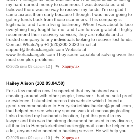
my hard-earned money to scammers. I was devastated and
believed there was no way to recover my funds. I’m so glad I
came across them early because I thought I was never going to
get my funds back from those scammers. This company is
legitimate, and I am a living testimony. When I was about to lose
everything they fought for me, and I am forever grateful. I highly
recommend their recovery services, they are reliable and a
trusted company to any individuals looking to recover lost funds.
Contact WhatsApp +1(520)200-2320 Email at
support@thehackangels.com Website at
www.thehackangels.com They seem capable of solving even the
most complex problems.
2025 оны 09 сарын 12
|
Хариулах
Hailey Alison (102.89.84.50)
For a few months now I suspected that my husband was
cheating around with other people, however I had no solid proof
or evidence. I stumbled across this website which I found a
great recommendation to Henryclarkethicalhacker@gmail. com ,
that helped me see who my spouse was text messaging/calling.
I also tracked my husband’s location, I got this proof to my
lawyer and this was the strong document he used in my divorce,
all thanks to Henryclarkethicalhacker@gmail. com he helped me
a lot, anyone who needed a hacking service. He will help you.
2025 оны 09 сарын 10
|
Хариулах