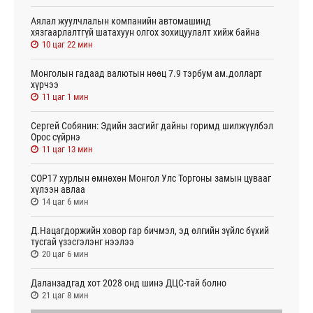
Аялал жуулчлалын компанийн автомашинд
хязгаарлалтгүй шатахуун олгох зохицуулалт хийж байна
10 цаг 22 мин
Монголын гадаад валютын нөөц 7.9 тэрбум ам.долларт
хүрчээ
11 цаг 1 мин
Сергей Собянин: Эдийн засгийг дайны горимд шилжүүлбэл
Орос сүйрнэ
11 цаг 13 мин
COP17 хурлын өмнөхөн Монгол Улс Торгоны замын цувааг
хүлээн авлаа
14 цаг 6 мин
Д.Нацагдоржийн ховор гар бичмэл, эд өлгийн зүйлс бүхий
тусгай үзэсгэлэнг нээлээ
20 цаг 6 мин
Даланзадгад хот 2028 онд шинэ ДЦС-тай болно
21 цаг 8 мин