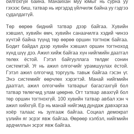
ойлгохгүй байна. Манайхан муу юмыг нь сурна уу
гэхээс биш, татвар нь иргэдэд үйлчилж байна уу гэдгээ
судалдаггүй.
Төр өөрөө бидний татвар дээр байгаа. Хувийн
хэвшил, хувийн өмч, хувийн санаачилга хэдий чинээ
хүчтэй байна түүнд төр өөрөө оршин тогтнож байгаа.
Бодит байдал дээр хувийн хэвшил оршин тогтноход
хүнд шүү дээ. Ажил хийж байгаа хүн нийгмийн даатгал
төлөх ёстой. Гэтэл байгууллага төлдөг сонин
системтэй. Уг нь ажил олгогчийг урамшуулах ёстой.
Гэтэл ажил олгогчид торгууль тавьж байгаа гэсэн үг.
Энэ системийг өөрчлөх хэрэгтэй. Манай нийгмийн
даатгал, ажил олгогчийн татварыг багасгахгүй бол
татвар төлөгчид улам цөөрнө. Огт татвар авахгүй бол
төр оршин тогтнохгүй. 100 хувийн татвар авбал хэн ч
ажил хийхгүй. Ер нь манай нийгэмд дундаж давхаргаа
хоёр талаас нь зулгааж байгаа. Социал демократ
үзлийн яг эсрэг явж байгаа. Өөрөөр хэлбэл, нийгмийн
ардчиллын эсрэг явж байгаа.