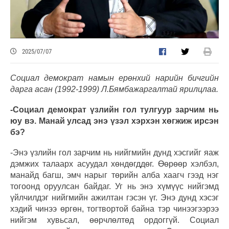
2025/07/07
Социал демократ намын ерөнхий нарийн бичгийн
дарга асан (1992-1999) Л.Бямбажаргалтай ярилцлаа.
-Социал демократ үзлийн гол тулгуур зарчим нь
юу вэ. Манай улсад энэ үзэл хэрхэн хөгжиж ирсэн
бэ?
-Энэ үзлийн гол зарчим нь нийгмийн дунд хэсгийг яаж
дэмжих талаарх асуудал хөндөгддөг. Өөрөөр хэлбэл,
манайд багш, эмч нарыг төрийн алба хаагч гээд нэг
тогоонд оруулсан байдаг. Уг нь энэ хүмүүс нийгэмд
үйлчилдэг нийгмийн ажилтан гэсэн үг. Энэ дунд хэсэг
хэдий чинээ өргөн, тогтвортой байна тэр чинээгээрээ
нийгэм хувьсал, өөрчлөлтөд ордоггүй. Социал