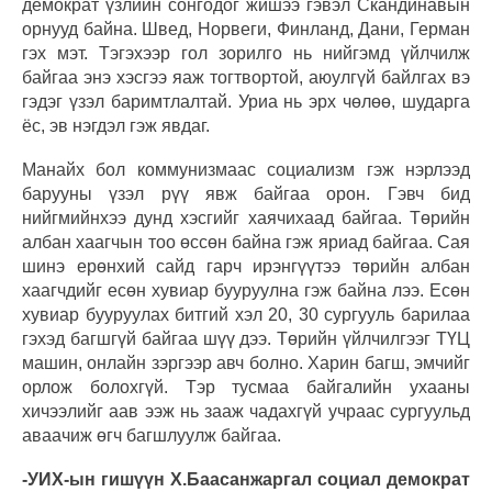
демократ үзлийн сонгодог жишээ гэвэл Скандинавын
орнууд байна. Швед, Норвеги, Финланд, Дани, Герман
гэх мэт. Тэгэхээр гол зорилго нь нийгэмд үйлчилж
байгаа энэ хэсгээ яаж тогтвортой, аюулгүй байлгах вэ
гэдэг үзэл баримтлалтай. Уриа нь эрх чөлөө, шударга
ёс, эв нэгдэл гэж явдаг.
Манайх бол коммунизмаас социализм гэж нэрлээд
барууны үзэл рүү явж байгаа орон. Гэвч бид
нийгмийнхээ дунд хэсгийг хаячихаад байгаа. Төрийн
албан хаагчын тоо өссөн байна гэж яриад байгаа. Сая
шинэ ерөнхий сайд гарч ирэнгүүтээ төрийн албан
хаагчдийг есөн хувиар бууруулна гэж байна лээ. Есөн
хувиар бууруулах битгий хэл 20, 30 сургууль барилаа
гэхэд багшгүй байгаа шүү дээ. Төрийн үйлчилгээг ТҮЦ
машин, онлайн зэргээр авч болно. Харин багш, эмчийг
орлож болохгүй. Тэр тусмаа байгалийн ухааны
хичээлийг аав ээж нь зааж чадахгүй учраас сургуульд
аваачиж өгч багшлуулж байгаа.
-УИХ-ын гишүүн Х.Баасанжаргал социал демократ