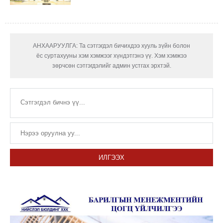
АНХААРУУЛГА: Та сэтгэгдэл бичихдээ хууль зүйн болон
ёс суртахууны хэм хэмжээг хүндэтгэнэ үү. Хэм хэмжээ
зөрчсөн сэтгэгдэлийг админ устгах эрхтэй.
ИЛГЭЭХ