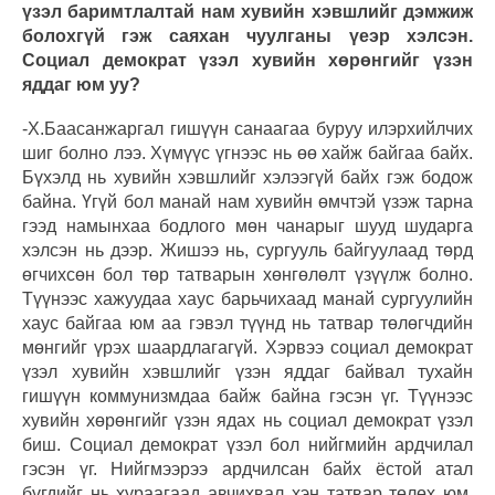
үзэл баримтлалтай нам хувийн хэвшлийг дэмжиж
болохгүй гэж саяхан чуулганы үеэр хэлсэн.
Социал демократ үзэл хувийн хөрөнгийг үзэн
яддаг юм уу?
-Х.Баасанжаргал гишүүн санаагаа буруу илэрхийлчих
шиг болно лээ. Хүмүүс үгнээс нь өө хайж байгаа байх.
Бүхэлд нь хувийн хэвшлийг хэлээгүй байх гэж бодож
байна. Үгүй бол манай нам хувийн өмчтэй үзэж тарна
гээд намынхаа бодлого мөн чанарыг шууд шударга
хэлсэн нь дээр. Жишээ нь, сургууль байгуулаад төрд
өгчихсөн бол төр татварын хөнгөлөлт үзүүлж болно.
Түүнээс хажуудаа хаус барьчихаад манай сургуулийн
хаус байгаа юм аа гэвэл түүнд нь татвар төлөгчдийн
мөнгийг үрэх шаардлагагүй. Хэрвээ социал демократ
үзэл хувийн хэвшлийг үзэн яддаг байвал тухайн
гишүүн коммунизмдаа байж байна гэсэн үг. Түүнээс
хувийн хөрөнгийг үзэн ядах нь социал демократ үзэл
биш. Социал демократ үзэл бол нийгмийн ардчилал
гэсэн үг. Нийгмээрээ ардчилсан байх ёстой атал
бүгдийг нь хураагаад авчихвал хэн татвар төлөх юм.