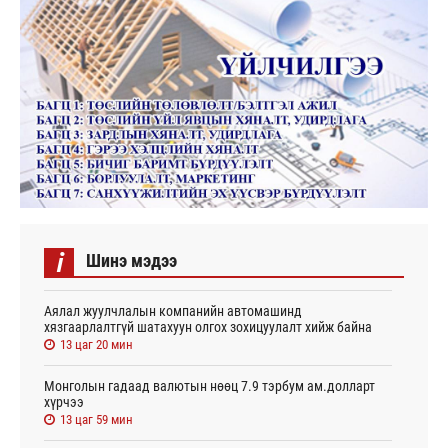
i
Шинэ мэдээ
Аялал жуулчлалын компанийн автомашинд
хязгаарлалтгүй шатахуун олгох зохицуулалт хийж байна
13 цаг 20 мин
Монголын гадаад валютын нөөц 7.9 тэрбум ам.долларт
хүрчээ
13 цаг 59 мин