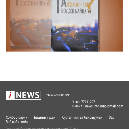
Утас: 77111227
Имэйл: inews.info.mn@gmail.com
Холбоо барих
Бидний тухай
Сурталчилгаа байршуулах
Зар
Вэб сайт
хийх
Зохиогчийн эрх хуулиар хамгаалагдсан 2018 он