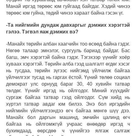
Манай иргэд төрөөс юм гуйгаад байгдаг. Хэдий чинээ
төрөөс юм гуйна, төдий чинээ хараат байна гэсэн үг.
-Та нийгмийн дундаж давхаргыг дэмжих хэрэгтэй
гэлээ. Тэгвэл яаж дэмжих вэ?
-Манайх төрийн албан хаагчийн тоо өсөөд байна гэдэг.
Нөгөө талаар эмнэлэг, сургууль бариад байдаг. Бас
багш, эмч хэрэгтэй байна гэдэг. Тэгэхээр үүнийг хоёр
хуваах хэрэгтэй. Төрийн алба гээд шалгалт өгдөг хэсэг
нь тусдаа, төрийн зүгээс нийгэмд үйлчилж байгаа
үйлчилгээг тусад нь гаргах ёстой. Үүний төлөө социал
демократ улс орнууд бараг 30, 40 хувийн татвар
төлдөг. Үүнийг иргэд нь ойлгодог. Миний хүүхдийг
сургаж байгаа татвар гээд ойлгодог. Сүм хийд нь
хүртэл татвар авдаг юм билээ. Энэ бол иргэдийн
нийгмийн үйлчилгээндээ өгч байгаа мөнгө шүү дээ.
Манайх бол даргын машинд, эмчийн цалинд өгч
байгаа нь ойлгомжгүй учраас өнөөдөр иргэд ч
бухимдаад, өөрсдөө ч үүнийгээ ялгаж салгаж