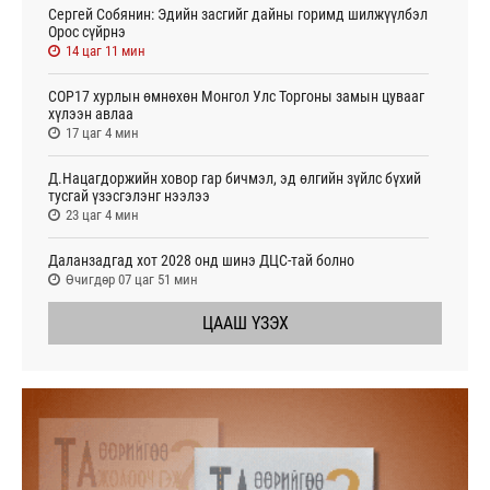
Сергей Собянин: Эдийн засгийг дайны горимд шилжүүлбэл
Орос сүйрнэ
14 цаг 11 мин
COP17 хурлын өмнөхөн Монгол Улс Торгоны замын цувааг
хүлээн авлаа
17 цаг 4 мин
Д.Нацагдоржийн ховор гар бичмэл, эд өлгийн зүйлс бүхий
тусгай үзэсгэлэнг нээлээ
23 цаг 4 мин
Даланзадгад хот 2028 онд шинэ ДЦС-тай болно
Өчигдөр 07 цаг 51 мин
ЦААШ ҮЗЭХ