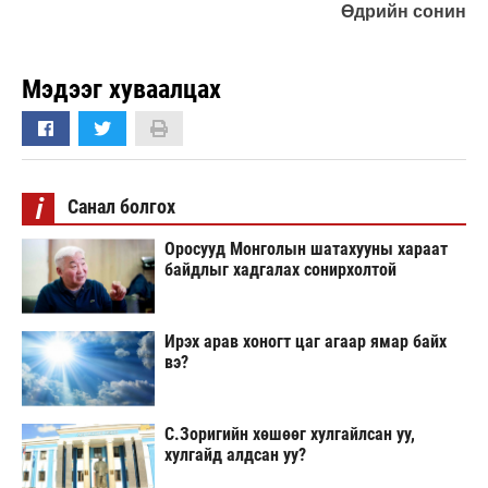
Өдрийн сонин
Мэдээг хуваалцах
i
Санал болгох
Оросууд Монголын шатахууны хараат
байдлыг хадгалах сонирхолтой
Ирэх арав хоногт цаг агаар ямар байх
вэ?
С.Зоригийн хөшөөг хулгайлсан уу,
хулгайд алдсан уу?