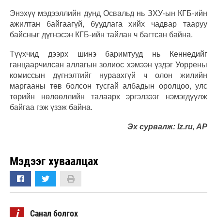
Энэхүү мэдээллийн дунд Освальд нь ЗХУ-ын КГБ-ийн
ажилтан байгаагүй, буудлага хийх чадвар тааруу
байсныг дүгнэсэн КГБ-ийн тайлан ч багтсан байна.
Түүхчид дээрх шинэ баримтууд нь Кеннедийг
ганцаарчилсан аллагын золиос хэмээн үздэг Уоррены
комиссын дүгнэлтийг нураахгүй ч олон жилийн
маргааны төв болсон тусгай албадын оролцоо, улс
төрийн нөлөөллийн талаарх эргэлзээг нэмэгдүүлж
байгаа гэж үзэж байна.
Эх сурвалж: Iz.ru, AP
Мэдээг хуваалцах
i
Санал болгох