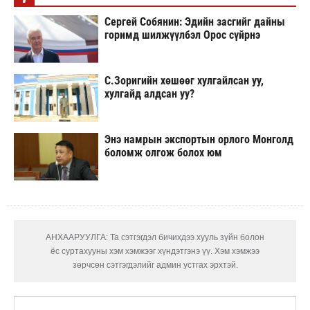
Сергей Собянин: Эдийн засгийг дайны
горимд шилжүүлбэл Орос сүйрнэ
С.Зоригийн хөшөөг хулгайлсан уу,
хулгайд алдсан уу?
Энэ намрын экспортын орлого Монголд
боломж олгож болох юм
АНХААРУУЛГА: Та сэтгэгдэл бичихдээ хууль зүйн болон
ёс суртахууны хэм хэмжээг хүндэтгэнэ үү. Хэм хэмжээ
зөрчсөн сэтгэгдэлийг админ устгах эрхтэй.