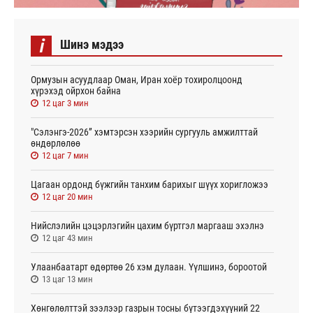
i
Шинэ мэдээ
Ормузын асуудлаар Оман, Иран хоёр тохиролцоонд
хүрэхэд ойрхон байна
12 цаг 3 мин
"Сэлэнгэ-2026” хэмтэрсэн хээрийн сургууль амжилттай
өндөрлөлөө
12 цаг 7 мин
Цагаан ордонд бүжгийн танхим барихыг шүүх хоригложээ
12 цаг 20 мин
Нийслэлийн цэцэрлэгийн цахим бүртгэл маргааш эхэлнэ
12 цаг 43 мин
Улаанбаатарт өдөртөө 26 хэм дулаан. Үүлшинэ, бороотой
13 цаг 13 мин
Хөнгөлөлттэй зээлээр газрын тосны бүтээгдэхүүний 22