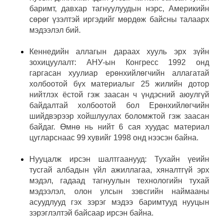
баримт, давхар тагнуулуудын нэрс, Америкийн
сөрөг үзэлтэй иргэдийг мөрдөж байсны талаарх
мэдээлэл бий.
Кеннедийн аллагын дараах хууль эрх зүйн
зохицуулалт: АНУ-ын Конгресс 1992 онд
гаргасан хуулиар ерөнхийлөгчийн аллагатай
холбоотой бүх материалыг 25 жилийн дотор
нийтлэх ёстой гэж заасан ч үндэсний аюулгүй
байдалтай холбоотой бол Ерөнхийлөгчийн
шийдвэрээр хойшлуулах боломжтой гэж заасан
байдаг. Өмнө нь нийт 6 сая хуудас материал
цугларснаас 99 хувийг 1998 онд нээсэн байна.
Нууцалж ирсэн шалтгаанууд: Тухайн үеийн
тусгай албадын үйл ажиллагаа, хяналтгүй эрх
мэдэл, гадаад тагнуулын технологийн тухай
мэдээлэл, олон улсын зэвсгийн наймааны
асуудлууд гэх зэрэг мэдээ баримтууд нууцын
зэрэглэлтэй байсаар ирсэн байна.