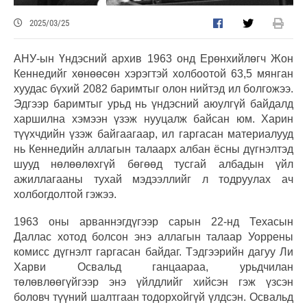
2025/03/25
АНУ-ын Үндэсний архив 1963 онд Ерөнхийлөгч Жон
Кеннедийг хөнөөсөн хэрэгтэй холбоотой 63,5 мянган
хуудас бүхий 2082 баримтыг олон нийтэд ил болгожээ.
Эдгээр баримтыг урьд нь үндэсний аюулгүй байдалд
харшилна хэмээн үзэж нууцалж байсан юм. Харин
түүхчдийн үзэж байгаагаар, ил гаргасан материалууд
нь Кеннедийн аллагын талаарх албан ёсны дүгнэлтэд
шууд нөлөөлөхгүй бөгөөд тусгай албадын үйл
ажиллагааны тухай мэдээллийг л тодруулах ач
холбогдолтой гэжээ.
1963 оны арваннэгдүгээр сарын 22-нд Техасын
Даллас хотод болсон энэ аллагын талаар Уоррены
комисс дүгнэлт гаргасан байдаг. Тэдгээрийн дагуу Ли
Харви Освальд ганцаараа, урьдчилан
төлөвлөөгүйгээр энэ үйлдлийг хийсэн гэж үзсэн
боловч түүний шалтгаан тодорхойгүй үлдсэн. Освальд