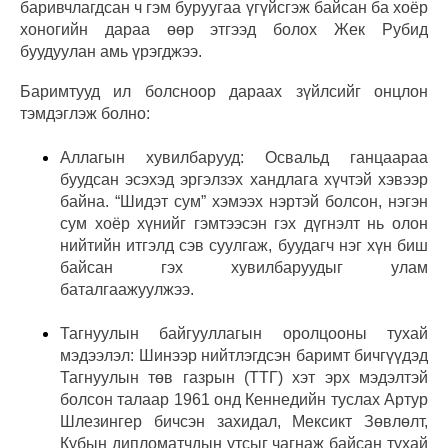
баривчлагдсан ч гэм буруугаа үгүйсгэж байсан ба хоёр
хоногийн дараа өөр этгээд болох Жек Рубид
буудуулан амь үрэгджээ.
Баримтууд ил болсноор дараах зүйлсийг онцлон
тэмдэглэж болно:
Аллагын хувилбарууд: Освальд ганцаараа
буудсан эсэхэд эргэлзэх хандлага хүчтэй хэвээр
байна. “Шидэт сум” хэмээх нэртэй болсон, нэгэн
сум хоёр хүнийг гэмтээсэн гэх дүгнэлт нь олон
нийтийн итгэлд сэв суулгаж, буудагч нэг хүн биш
байсан гэх хувилбаруудыг улам
баталгаажуулжээ.
Тагнуулын байгууллагын оролцооны тухай
мэдээлэл: Шинээр нийтлэгдсэн баримт бичгүүдэд
Тагнуулын төв газрын (ТТГ) хэт эрх мэдэлтэй
болсон талаар 1961 онд Кеннедийн туслах Артур
Шлезингер бичсэн захидал, Мексикт Зөвлөлт,
Кубын дипломатчдын утсыг чагнаж байсан тухай