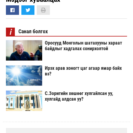
i
Санал болгох
Оросууд Монголын шатахууны хараат
байдлыг хадгалах сонирхолтой
Ирэх арав хоногт цаг агаар ямар байх
вэ?
С.Зоригийн хөшөөг хулгайлсан уу,
хулгайд алдсан уу?