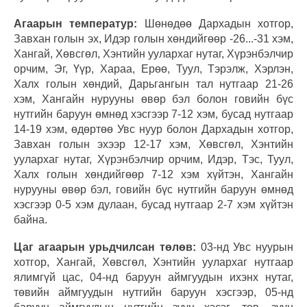
Агаарын температур:
Шөнөдөө Дархадын хотгор,
Завхан голын эх, Идэр голын хөндийгөөр -26...-31 хэм,
Хангай, Хөвсгөл, Хэнтийн уулархаг нутаг, Хүрэнбэлчир
орчим, Эг, Үүр, Хараа, Ерөө, Туул, Тэрэлж, Хэрлэн,
Халх голын хөндий, Дарьгангын тал нутгаар 21-26
хэм, Хангайн нурууны өвөр бэл болон говийн бүс
нутгийн баруун өмнөд хэсгээр 7-12 хэм, бусад нутгаар
14-19 хэм, өдөртөө Увс нуур болон Дархадын хотгор,
Завхан голын эхээр 12-17 хэм, Хөвсгөл, Хэнтийн
уулархаг нутаг, Хүрэнбэлчир орчим, Идэр, Тэс, Туул,
Халх голын хөндийгөөр 7-12 хэм хүйтэн, Хангайн
нурууны өвөр бэл, говийн бүс нутгийн баруун өмнөд
хэсгээр 0-5 хэм дулаан, бусад нутгаар 2-7 хэм хүйтэн
байна.
Цаг агаарын урьдчилсан төлөв:
03-нд Увс нуурын
хотгор, Хангай, Хөвсгөл, Хэнтийн уулархаг нутгаар
ялимгүй цас, 04-нд баруун аймгуудын ихэнх нутаг,
төвийн аймгуудын нутгийн баруун хэсгээр, 05-нд