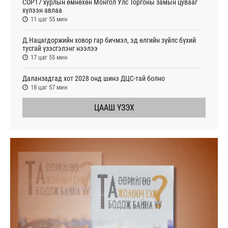
COP17 хурлын өмнөхөн Монгол Улс Торгоны замын цувааг
хүлээн авлаа
11 цаг 55 мин
Д.Нацагдоржийн ховор гар бичмэл, эд өлгийн зүйлс бүхий
тусгай үзэсгэлэнг нээлээ
17 цаг 55 мин
Даланзадгад хот 2028 онд шинэ ДЦС-тай болно
18 цаг 57 мин
ЦААШ ҮЗЭХ