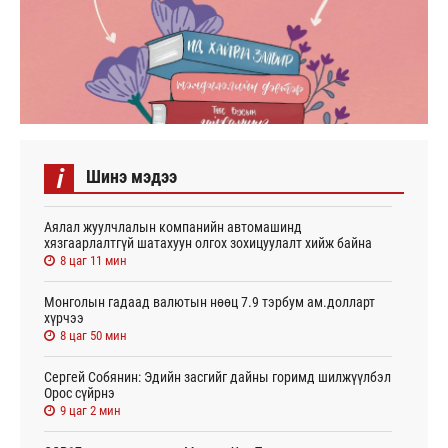
i
Шинэ мэдээ
Аялал жуулчлалын компанийн автомашинд
хязгаарлалтгүй шатахуун олгох зохицуулалт хийж байна
8 цаг 11 мин
Монголын гадаад валютын нөөц 7.9 тэрбум ам.долларт
хүрчээ
8 цаг 50 мин
Сергей Собянин: Эдийн засгийг дайны горимд шилжүүлбэл
Орос сүйрнэ
9 цаг 2 мин