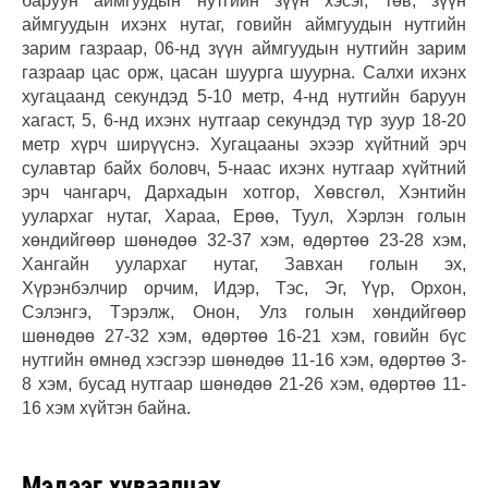
баруун аймгуудын нутгийн зүүн хэсэг, төв, зүүн
аймгуудын ихэнх нутаг, говийн аймгуудын нутгийн
зарим газраар, 06-нд зүүн аймгуудын нутгийн зарим
газраар цас орж, цасан шуурга шуурна. Салхи ихэнх
хугацаанд секундэд 5-10 метр, 4-нд нутгийн баруун
хагаст, 5, 6-нд ихэнх нутгаар секундэд түр зуур 18-20
метр хүрч ширүүснэ. Хугацааны эхээр хүйтний эрч
сулавтар байх боловч, 5-наас ихэнх нутгаар хүйтний
эрч чангарч, Дархадын хотгор, Хөвсгөл, Хэнтийн
уулархаг нутаг, Хараа, Ерөө, Туул, Хэрлэн голын
хөндийгөөр шөнөдөө 32-37 хэм, өдөртөө 23-28 хэм,
Хангайн уулархаг нутаг, Завхан голын эх,
Хүрэнбэлчир орчим, Идэр, Тэс, Эг, Үүр, Орхон,
Сэлэнгэ, Тэрэлж, Онон, Улз голын хөндийгөөр
шөнөдөө 27-32 хэм, өдөртөө 16-21 хэм, говийн бүс
нутгийн өмнөд хэсгээр шөнөдөө 11-16 хэм, өдөртөө 3-
8 хэм, бусад нутгаар шөнөдөө 21-26 хэм, өдөртөө 11-
16 хэм хүйтэн байна.
Мэдээг хуваалцах