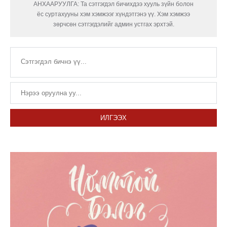
АНХААРУУЛГА: Та сэтгэгдэл бичихдээ хууль зүйн болон
ёс суртахууны хэм хэмжээг хүндэтгэнэ үү. Хэм хэмжээ
зөрчсөн сэтгэгдэлийг админ устгах эрхтэй.
ИЛГЭЭХ