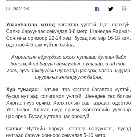
2023/12/01
Улаанбаатар хотод
багавтар үүлтэй. Цас орохгүй.
Салхи баруунаас секундэд 3-8 метр. Шөнөдөө Яармаг-
Сонгины орчмоор 22-24 хэм, бусад хэсгээр 16-18 хэм,
өдөртөө 4-6 хэм хүйтэн байна.
Амралтын өдрүүдээр ихэнх нутгаар дулаан байх
боловч, 4-нд баруун аймгуудын нутгаар, 5-нд төв,
говь, зүүн аймгуудын нутгаар цас орж, цасан шуурга
шуурахыг анхааруулж байна.
Хур тунадас:
Нутгийн төв хэсгээр багавтар үүлтэй,
бусад нутгаар солигдмол үүлтэй. Шөнөдөө Увс болон
Хяргас нуур орчим, Халх голын сав газраар, өдөртөө
Увс болон Хяргас нуур орчим, Хөвсгөлийн уулсаар
цас орно. Бусад нутгаар цас орохгүй.
Салхи:
Нутгийн баруун хэсгээр баруунаас, бусад
нутгаар баруун хойноос секундэд 5-10 метр.